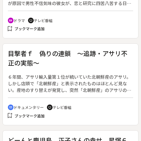
が原因で男性不信気味の彼女が、恋と研究に四苦八苦する日々
を描くラブストーリー。（２００５年３月２８日終了・全１１
回）◆イギリス留学中に付き合っていた南原に浮気されて以
ドラマ
テレビ番組
recent_actors
tv
来、男性不信に陥っていた仁子。ある日、大学付属の小学校教
bookmark_add
ブックマーク追加
師・健一と話していたところへ、その南原が突然現れた。いま
でも仁子は自分のものだとおもう南原は、勘違い発言を連発し
仁子を激怒させる。
目撃者ｆ 偽りの連鎖 ～追跡・アサリ不
正の実態～
６年間、アサリ輸入量第１位が続いていた北朝鮮産のアサリ。
しかし店頭で「北朝鮮産」と表示されたものはほとんど見な
い。産地のすり替えが発覚し、突然「北朝鮮産」のアサリの輸
入がゼロになった。替わりに増えたのは「中国産」。流通過程
で何が起こっているのか。◆輸入されたアサリは日本の海に入
ドキュメンタリー
テレビ番組
cinematic_blur
tv
れられ「蓄養」されて出荷されていた。出荷調整と鮮度回復が
bookmark_add
ブックマーク追加
目的のはずの蓄養の実態を追及し、産地偽装が明らかになっ
た。そして中国産アサリは貝毒検査を回避するため、北朝鮮産
を装って輸入されていたという。
どーんと鹿児島 正子さんの幸せ 星塚６