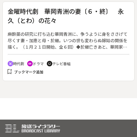
金曜時代劇 華岡青洲の妻〔６・終〕 永
久（とわ）の花々
麻酔薬の研究に打ち込む華岡青洲に、争うように身をささげて
尽くす妻・加恵と母・於継。いつの世も変わらぬ嫁姑の関係を
描く。（１月２１日開始、全６回）◆於継亡きあと、華岡家を
支え続けた加恵。血瘤を患った小陸は、死の間際に「義姉さん
と母さんの争いを見続けてきた」と言う。争ったつもりなどな
時代劇
ドラマ
テレビ番組
swords
recent_actors
tv
い加恵は「そう思えるのは義姉さんが勝ったからやわ」と言わ
bookmark_add
ブックマーク追加
れ、於継の死後はじめて号泣するのだった。