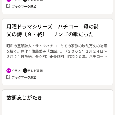
もしない。そんな状況で、人権派弁護士の沖田が、逆恨みした
bookmark_add
ブックマーク追加
弁護相手に狙われているので警護をつけてくれと訴え、熊沢が
その任につくことになってしまった。数日後、金持ちの独居老
人を狙った強盗殺人放火事件が発生。同様の事件が起こってい
た大阪府警と合同捜査をすることになる。
月曜ドラマシリーズ ハチロー 母の詩
父の詩〔９・終〕 リンゴの歌だった
昭和の童謡詩人・サトウハチローとその家族の波乱万丈の物語
を描く。原作：佐藤愛子「血脈」。（２００５年１月２４日～
３月２１日放送、全９回）◆最終回。昭和２０年。ハチロー
（唐沢寿明）は、空襲警報が頻繁に鳴る東京と家族の疎開先の
千葉を行き来していた。東京の家は、蘭子（松尾れい子）が残
ドラマ
テレビ番組
recent_actors
tv
り、空襲のときも屋根に登って火の粉を振り払うなどして守っ
bookmark_add
ブックマーク追加
た。東京大空襲、終戦。節（西川忠志）は広島で原爆で亡くな
るが、予科練に入隊していた忠（篠原孝文）は元気に復員。日
本は貧しかったが、戦後の復興はハチローが作った「リンゴの
唄」とともに始まる。
故郷忘じがたき