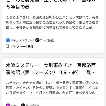
５年目の春
２００１年５月、全国の注目を浴びたハンセン病裁判で、勇気
を奮って人前に立つ最初の原告となった夫婦の半生とその後を
描く。◆社会から強制的に隔絶されて暮らしてきた半世紀。ま
して国の療養所で暮らしながら国を相手に裁判を起こすこと
は、彼らにとってたいへん厳しいことだった。長く辛い裁判の
ドキュメンタリー
テレビ番組
cinematic_blur
tv
なかで、療養所という密室の中で行われてきた数々の事実が判
bookmark_add
ブックマーク追加
明し、ついに勝訴を勝ち取った。そして今、彼らのなによりの
喜びは「人とつながること」だという。
木曜ミステリー 女刑事みずき 京都洛西
署物語（第１シーズン）〔９・終〕 最終
回スペシャル
おせっかい焼きで直情的、しかし嘘を見抜く観察眼に優れた女
刑事・みずきが、男社会の警察の中で負けずに難事件に立ち向
かう姿を描く。（１０月２０日開始、全８回）◆ベテランの鳴
海刑事が足を骨折し、みずきは鳴海不在の間の主任代理を申し
付かる。この処遇に、同じくベテランの原田は不満を隠そうと
ドラマ
テレビ番組
recent_actors
tv