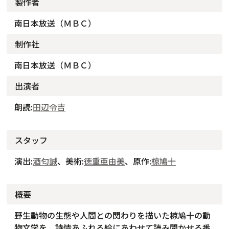
製作者
南日本放送（ＭＢＣ）
制作社
南日本放送（ＭＢＣ）
出演者
朗読:
田辺令吉
スタッフ
演出:
酒匂誠
、美術:
徳重亜由美
、原作:
椋鳩十
概要
野生動物の生態や人間との関わりを描いた椋鳩十の動
物文学を、詩情あふれる絵にあわせて読み聞かせる番