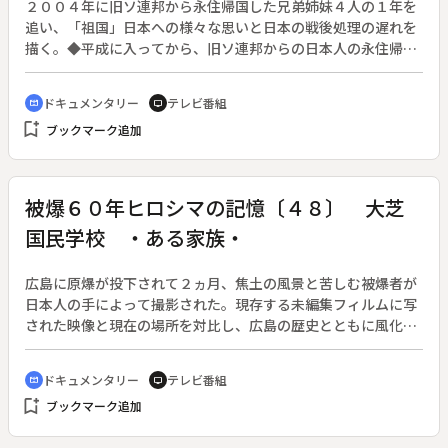
２００４年に旧ソ連邦から永住帰国した兄弟姉妹４人の１年を
追い、「祖国」日本への様々な思いと日本の戦後処理の遅れを
描く。◆平成に入ってから、旧ソ連邦からの日本人の永住帰国
が増加している。戦後、日本人は全員引き揚げるという国際協
定があったにもかかわらず、政府が彼らの帰国に積極的ではな
ドキュメンタリー
テレビ番組
cinematic_blur
tv
かったことと、帰国事業の情報が正確に伝わっていなかったこ
bookmark_add
ブックマーク追加
となどで、本格的な帰国が遅れたことが原因だ。２００４年に
帰国した大段家の人々がこれまで暮らしていたサハリン、南ロ
シアを訪ねると、そこには永住帰国を切望する残留者たちがま
だ存在していた。
被爆６０年ヒロシマの記憶〔４８〕 大芝
国民学校 ・ある家族・
広島に原爆が投下されて２ヵ月、焦土の風景と苦しむ被爆者が
日本人の手によって撮影された。現存する未編集フィルムに写
された映像と現在の場所を対比し、広島の歴史とともに風化し
つつある被爆の実相を伝える。
ドキュメンタリー
テレビ番組
cinematic_blur
tv
bookmark_add
ブックマーク追加