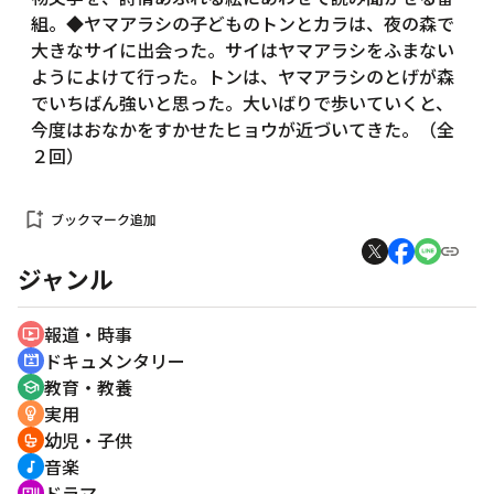
組。◆ヤマアラシの子どものトンとカラは、夜の森で
大きなサイに出会った。サイはヤマアラシをふまない
ようによけて行った。トンは、ヤマアラシのとげが森
でいちばん強いと思った。大いばりで歩いていくと、
今度はおなかをすかせたヒョウが近づいてきた。（全
２回）
bookmark_add
ブックマーク追加
ジャンル
報道・時事
ondemand_video
ドキュメンタリー
cinematic_blur
教育・教養
school
実用
emoji_objects
幼児・子供
crib
音楽
music_note
ドラマ
recent_actors