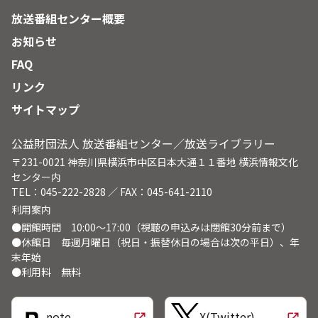
放送番組センター概要
お知らせ
FAQ
リンク
サイトマップ
公益財団法人 放送番組センター／放送ライブラリー
〒231-0021 神奈川県横浜市中区日本大通１１番地 横浜情報文化
センター内
TEL：045-222-2828 ／ FAX：045-641-2110
利用案内
●開館時間 10:00～17:00（視聴の申込みは閉館30分前まで）
●休館日 毎週月曜日（祝日・振替休日の場合は次の平日）、年
末年始
●利用料 無料
note
X(Twitter)
open_in_new
open_in_new