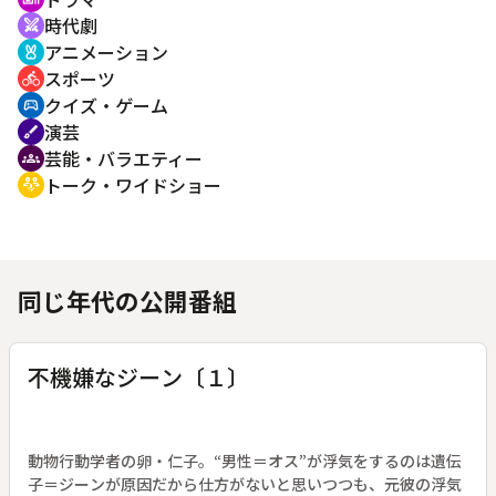
時代劇
swords
アニメーション
cruelty_free
スポーツ
directions_bike
クイズ・ゲーム
sports_esports
演芸
brush
芸能・バラエティー
groups
トーク・ワイドショー
adaptive_audio_mic
同じ年代の公開番組
不機嫌なジーン〔１〕
動物行動学者の卵・仁子。“男性＝オス”が浮気をするのは遺伝
子＝ジーンが原因だから仕方がないと思いつつも、元彼の浮気