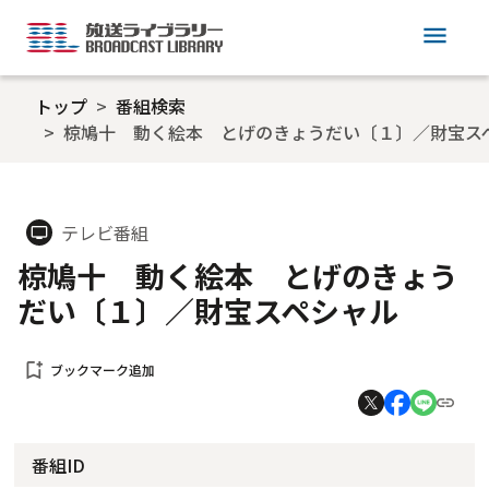
menu
トップ
番組検索
椋鳩十 動く絵本 とげのきょうだい〔１〕／財宝ス
テレビ番組
tv
椋鳩十 動く絵本 とげのきょう
だい〔１〕／財宝スペシャル
bookmark_add
ブックマーク追加
番組ID