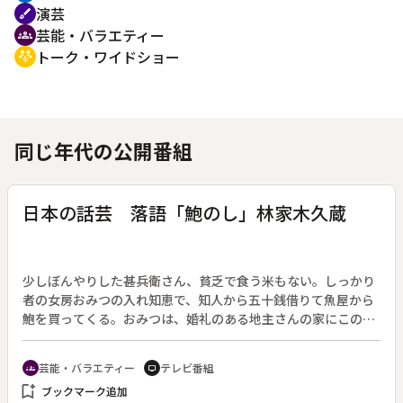
演芸
brush
芸能・バラエティー
groups
トーク・ワイドショー
adaptive_audio_mic
同じ年代の公開番組
日本の話芸 落語「鮑のし」林家木久蔵
少しぼんやりした甚兵衛さん、貧乏で食う米もない。しっかり
者の女房おみつの入れ知恵で、知人から五十銭借りて魚屋から
鮑を買ってくる。おみつは、婚礼のある地主さんの家にこの鮑
を祝いに届けると、お返しだと言って一円くらいくれるから行
ってきな、と言う。甚兵衛さん、地主の家に行きお祝いの鮑を
芸能・バラエティー
テレビ番組
groups
tv
差し出したが、お返しを当てにする内緒話までしゃべってしま
bookmark_add
ブックマーク追加
う。その上、鮑の片思いと言って、縁起でもないとつっ返され