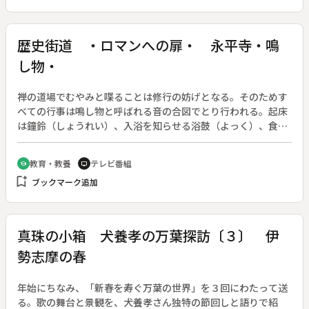
る。
歴史街道 ・ロマンへの扉・ 永平寺・鳴
し物・
禅の道場でむやみと喋ることは修行の妨げとなる。そのためす
べての行事は鳴し物と呼ばれる音の合図でとり行われる。起床
は鐘鈴（しょうれい）、入浴を知らせる浴鼓（よっく）、食事
の準備を知らせる、魚を象った「ほう」などがある。大梵鐘は
一日四回、一杵ごとに一拝してつかれ、修行僧の覚醒を促す。
教育・教養
テレビ番組
school
tv
bookmark_add
ブックマーク追加
真珠の小箱 犬養孝の万葉探訪〔３〕 伊
勢志摩の春
年始にちなみ、「新春を寿ぐ万葉の世界」を３回にわたって送
る。歌の舞台と景観を、犬養孝さん独特の節回しと語りで紹