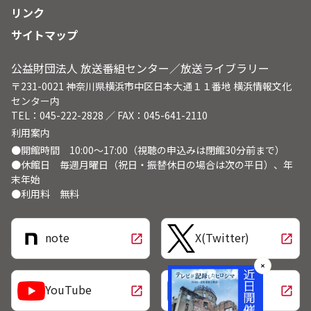
リンク
サイトマップ
公益財団法人 放送番組センター／放送ライブラリー
〒231-0021 神奈川県横浜市中区日本大通１１番地 横浜情報文化
センター内
TEL：045-222-2828 ／ FAX：045-641-2110
利用案内
●開館時間 10:00～17:00（視聴の申込みは閉館30分前まで）
●休館日 毎週月曜日（祝日・振替休日の場合は次の平日）、年
末年始
●利用料 無料
note
X(Twitter)
open_in_new
open_in_new
✕
LINE
YouTube
open_in_new
open_in_new