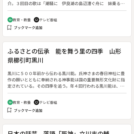
介。３回目の歌は「潮騒に 伊良湖の島辺漕ぐ舟に 妹乗るら
むか 荒き島廻を」（柿本人麻呂）など。
教育・教養
テレビ番組
school
tv
bookmark_add
ブックマーク追加
ふるさとの伝承 能を舞う里の四季 山形
県櫛引町黒川
黒川に５００年前から伝わる黒川能。氏神さまの春日神社に豊
作の願いとともに奉納される神事能は国の重要無形文化財に指
定されている。その四季を追う。年４回行われる黒川能は、集
落の真中にある春日神社を境に「上座の能」を「下座の能」に
分かれて競い合う。最大の舞台は旧正月の祭り「王祇祭」であ
教育・教養
テレビ番組
school
tv
る。黒川の人々は舞うことで、神への感謝を表している。
bookmark_add
ブックマーク追加
◆【国指定重要無形文化財】黒川能〔山形県〕
日本の話芸 落語「死神」立川志の輔