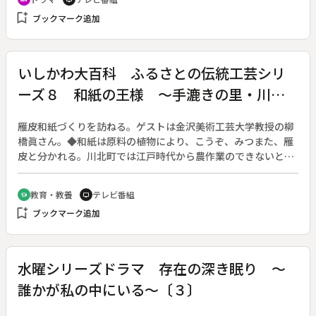
で突然倒れ病院に運ばれる。診断は高血圧性脳出血。緊急手術
bookmark_add
ブックマーク追加
で一命をとりとめるが、担当医師は「右半身のマヒと失語症の
覚悟が必要だ」と妻の有子（石田えり）に告げる。マッサージ
師の桜庭や妹の淑江に励まされ、有子の看護の日々が始まる。
いしかわ大百科 ふるさとの伝統工芸シリ
ーズ８ 和紙の王様 ～手漉きの里・川北
の雁皮和紙～
雁皮和紙づくりを訪ねる。ゲストは金沢美術工芸大学教授の柳
橋眞さん。◆和紙は原料の植物により、こうぞ、みつまた、雁
皮と分かれる。川北町では江戸時代から農作業のできないとき
の仕事として紙漉きが広く行われてきたが、今では加藤和紙だ
けとなった。しかし、金箔銀箔を挟んでのばす箔打紙として
教育・教養
テレビ番組
school
tv
は、加藤さんの腕は王様なのだ。紙漉きのプロセスや箔打紙に
bookmark_add
ブックマーク追加
加工する作業を紹介する。◆近ごろは小中学校の卒業証書やさ
まざまな創作和紙もつくられ、夢が膨らむ。
水曜シリーズドラマ 存在の深き眠り ～
誰かが私の中にいる～〔３〕