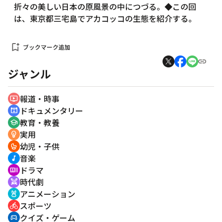
折々の美しい日本の原風景の中につづる。◆この回
は、東京都三宅島でアカコッコの生態を紹介する。
bookmark_add
ブックマーク追加
ジャンル
報道・時事
ondemand_video
ドキュメンタリー
cinematic_blur
教育・教養
school
実用
emoji_objects
幼児・子供
crib
音楽
music_note
ドラマ
recent_actors
時代劇
swords
アニメーション
cruelty_free
スポーツ
directions_bike
クイズ・ゲーム
sports_esports