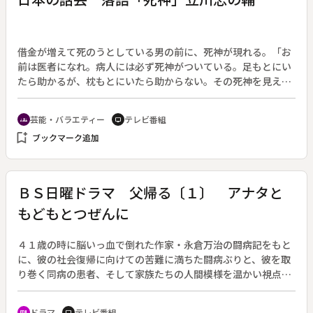
借金が増えて死のうとしている男の前に、死神が現れる。「お
前は医者になれ。病人には必ず死神がついている。足もとにい
たら助かるが、枕もとにいたら助からない。その死神を見える
ようにしてやる」。男は教えられた通り病人を診断し評判とな
る。ある日、お金持ちから一万両出すので大病の主人を助けて
芸能・バラエティー
テレビ番組
groups
tv
ほしいと頼まれる。見ると死神が枕もとにいる。
bookmark_add
ブックマーク追加
ＢＳ日曜ドラマ 父帰る〔１〕 アナタと
もどもとつぜんに
４１歳の時に脳いっ血で倒れた作家・永倉万治の闘病記をもと
に、彼の社会復帰に向けての苦難に満ちた闘病ぶりと、彼を取
り巻く同病の患者、そして家族たちの人間模様を温かい視点で
描く。（１９９６年１１月１０日～１２月１日放送、全４回）
◆第１回。平成元年の３月、作家の長倉（うじきつよし）は駅
ドラマ
テレビ番組
recent_actors
tv