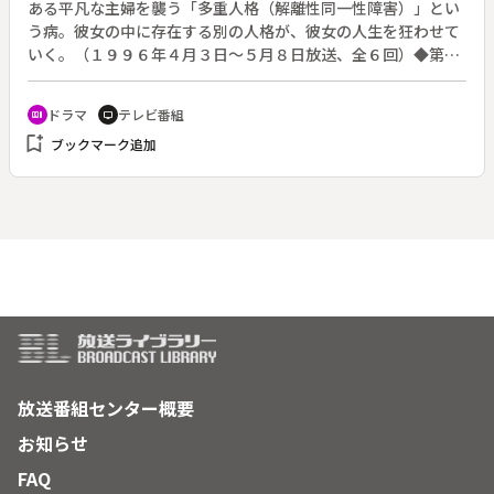
ある平凡な主婦を襲う「多重人格（解離性同一性障害）」とい
う病。彼女の中に存在する別の人格が、彼女の人生を狂わせて
いく。（１９９６年４月３日～５月８日放送、全６回）◆第三
章。精神科医の本堂（細川俊之）が市子（大竹しのぶ）の中の
「直美」に、娘・さやかの首を絞めた理由を聞く。すると、
ドラマ
テレビ番組
recent_actors
tv
「直美」は「テリー」という別の人格の仕業だと答えた。「テ
bookmark_add
ブックマーク追加
リー」は残忍凶暴な性格だと言う。我に返り、話を聞いた市子
のショックは大きい。しかし本堂に「必ず治る」と励まされ、
治療に専念することを決意。さっそく治療が始められたが、
「直美」が市子の体を独占したいと涙ながらに訴え、本堂を戸
惑わせる。
放送番組センター概要
お知らせ
FAQ