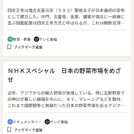
四天王寺は推古天皇元年（５９３）聖徳太子が日本最初の官寺
として建立した。中門、五重塔、金堂、講堂が南北に一直線に
並ぶ伽藍配置は四天王寺方式と呼ばれるが、これは朝鮮百済の
上代寺院に多く見られるものである。四天王寺が建つ難波津
は、当時大阪湾に面した海岸の丘陵地帯で、朝鮮と畿内を結ぶ
教育・教養
テレビ番組
school
tv
海上ルートの要衝であった。この大伽藍の威容、壮麗さは海外
bookmark_add
ブックマーク追加
諸国からの使節たちに日本の国威を示したことだろう。
ＮＨＫスペシャル 日本の野菜市場をめざ
せ
近年、アジアからの輸入野菜が急増している。特に生鮮野菜で
の伸びが著しい韓国を中心に、タイ、マレーシアなどを取材、
これまで国際競争と無縁だった日本の野菜市場を巡るアジアの
動向を伝える。◆韓国は、アジアの経済危機をきっかけに、野
菜で外貨を獲得する取り組みを本格化させた。輸出専門の生産
ドキュメンタリー
テレビ番組
cinematic_blur
tv
拠点を各地に整備、さらに日本人の好みを分析するなど徹底的
bookmark_add
ブックマーク追加
な輸出戦略を推進して、ミニトマト、茄子、胡瓜などさまざま