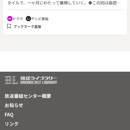
タイルで、一ヶ月にわたって展開していく。◆この回は島田雅
彦作・古尾谷雅人朗読の第１回「タイムマシン」。
ドラマ
テレビ番組
recent_actors
tv
bookmark_add
ブックマーク追加
放送番組センター概要
お知らせ
FAQ
リンク