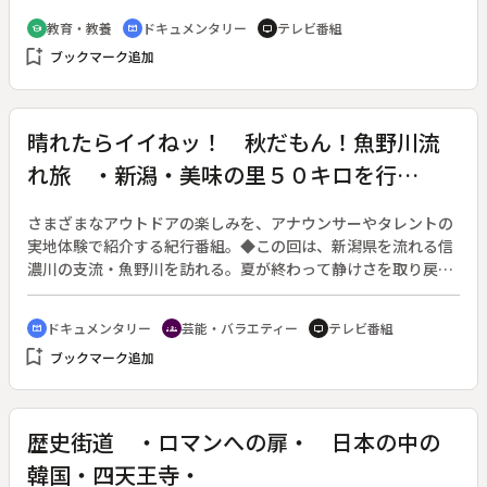
雄大な自然と、この地域が国立公園となるまでの軌跡を紹介す
教育・教養
ドキュメンタリー
テレビ番組
school
cinematic_blur
tv
る。季節や天候によってその色を変え、自然のものとは思えな
bookmark_add
ブックマーク追加
い奇跡的なコバルトブルーのレイクルイーズや、厚さ３００メ
ートルを超え、ロッキー山脈最大の氷原であるコロンビア大氷
原など、太古の自然の姿を今に残すこの地域は、大陸横断鉄道
の開通により観光地化が一気に加速する。一方、過度な観光地
晴れたらイイねッ！ 秋だもん！魚野川流
化による争いを危惧した政府は、カナディアンロッキーマウン
れ旅 ・新潟・美味の里５０キロを行
テンを保護区とした。◆ジャスパー国立公園、バンフ国立公
園、ヨーホー国立公園、クートネイ国立公園
く ・前編
さまざまなアウトドアの楽しみを、アナウンサーやタレントの
実地体験で紹介する紀行番組。◆この回は、新潟県を流れる信
濃川の支流・魚野川を訪れる。夏が終わって静けさを取り戻し
た流れに、双胴ボート“カタラフト”を浮かべて下り、秋ならで
はの楽しみを満喫する。空気で膨らませるカタラフトはなんと
ドキュメンタリー
芸能・バラエティー
テレビ番組
cinematic_blur
groups
tv
６人乗り、６００キロを積め、転覆の心配もほとんどない。ゆ
bookmark_add
ブックマーク追加
ったりと景色を眺め釣りも楽しめる。ラフトを降り、岸辺では
タモ網でガサガサと小魚をすくい、シマドジョウ、イトヨ、カ
ジカなどを観察。夜は各所で分けてもらった秋の恵みでキャン
プを張る。
歴史街道 ・ロマンへの扉・ 日本の中の
韓国・四天王寺・