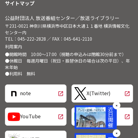
サイトマップ
公益財団法人 放送番組センター／放送ライブラリー
〒231-0021 神奈川県横浜市中区日本大通１１番地 横浜情報文化
センター内
TEL：045-222-2828 ／ FAX：045-641-2110
利用案内
●開館時間 10:00～17:00（視聴の申込みは閉館30分前まで）
●休館日 毎週月曜日（祝日・振替休日の場合は次の平日）、年
末年始
●利用料 無料
note
X(Twitter)
open_in_new
open_in_new
✕
LINE
YouTube
open_in_new
open_in_new
✕