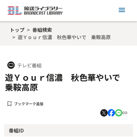
menu
トップ
番組検索
遊Ｙｏｕｒ信濃 秋色華やいで 乗鞍高原
テレビ番組
tv
遊Ｙｏｕｒ信濃 秋色華やいで
乗鞍高原
bookmark_add
ブックマーク追加
番組ID