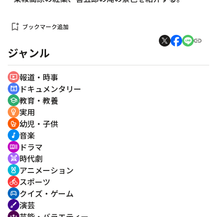
bookmark_add
ブックマーク追加
ジャンル
報道・時事
ondemand_video
ドキュメンタリー
cinematic_blur
教育・教養
school
実用
emoji_objects
幼児・子供
crib
音楽
music_note
ドラマ
recent_actors
時代劇
swords
アニメーション
cruelty_free
スポーツ
directions_bike
クイズ・ゲーム
sports_esports
演芸
brush
芸能・バラエティー
groups