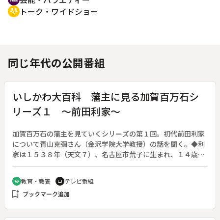
トーク・ワイドショー
adaptive_audio_mic
同じ年代の公開番組
いしかわ大百科 藩主に見る加賀百万石シ
リーズ１ ～前田利家～
加賀百万石の藩主を見ていくシリーズの第１回。初代前田利家
について青山克彌さん（金沢学院大学教授）の話を聞く。◆利
家は１５３８年（天文７）、名古屋市荒子に生まれ、１４歳で
織田信長に仕えた。天下一の槍とたたえられ、柴田勝家の与力
として活躍し、本能寺の変後、金沢城に入った。律儀で誠実、
教育・教養
テレビ番組
school
tv
そして常に未来（子ども）のことを考えて国を治めた、人間と
bookmark_add
ブックマーク追加
して美しい人、という。◆金沢市の味噌蔵町小学校は、利家の
生地である名古屋市の荒子小学校と姉妹校になっている。