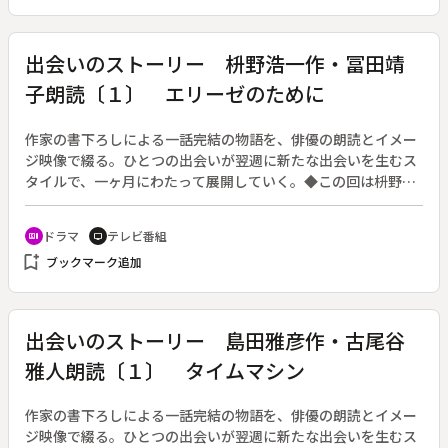
な野菜を日本向けに作っている。タイでは、安い人件費と年間
を通して温暖な気候を武器に、枝豆やオクラなどで輸出拡大を
図っている。
出会いのストーリー 枡野浩一作・冨田靖
子朗読〔１〕 エリーゼのために
作家の書下ろしによる一話完結の物語を、俳優の朗読とイメー
ジ映像で綴る。ひとつの出会いが翌週に新たな出会いを生むス
タイルで、一ヶ月にわたって展開していく。◆この回は枡野浩
一作・冨田靖子朗読の第１回「エリーゼのために」。
ドラマ
テレビ番組
recent_actors
tv
bookmark_add
ブックマーク追加
出会いのストーリー 島田雅彦作・古尾谷
雅人朗読〔１〕 タイムマシン
作家の書下ろしによる一話完結の物語を、俳優の朗読とイメー
ジ映像で綴る。ひとつの出会いが翌週に新たな出会いを生むス