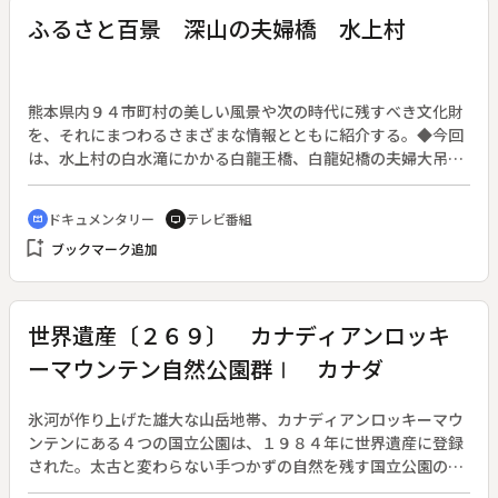
ふるさと百景 深山の夫婦橋 水上村
熊本県内９４市町村の美しい風景や次の時代に残すべき文化財
を、それにまつわるさまざまな情報とともに紹介する。◆今回
は、水上村の白水滝にかかる白龍王橋、白龍妃橋の夫婦大吊橋
を紹介する。
ドキュメンタリー
テレビ番組
cinematic_blur
tv
bookmark_add
ブックマーク追加
世界遺産〔２６９〕 カナディアンロッキ
ーマウンテン自然公園群Ⅰ カナダ
氷河が作り上げた雄大な山岳地帯、カナディアンロッキーマウ
ンテンにある４つの国立公園は、１９８４年に世界遺産に登録
された。太古と変わらない手つかずの自然を残す国立公園の魅
力を２回にわたって送る。◆第１回は、４つの国立公園に残る