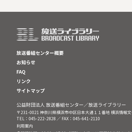
が、素晴らしい眺めを楽しみながら
それ
走れる。大会には島を離れていた若
かき
者たちも帰省し、メキシコオリンピ
も人
ックの銀メダリスト・君原健二も招
強さ
待選手として参加する。そんなラン
って
ナーたちを島民は総出でもてなす。
「生
し、
る。
放送番組センター概要
お知らせ
FAQ
リンク
サイトマップ
公益財団法人 放送番組センター／放送ライブラリー
〒231-0021 神奈川県横浜市中区日本大通１１番地 横浜情報
TEL：045-222-2828 ／ FAX：045-641-2110
利用案内