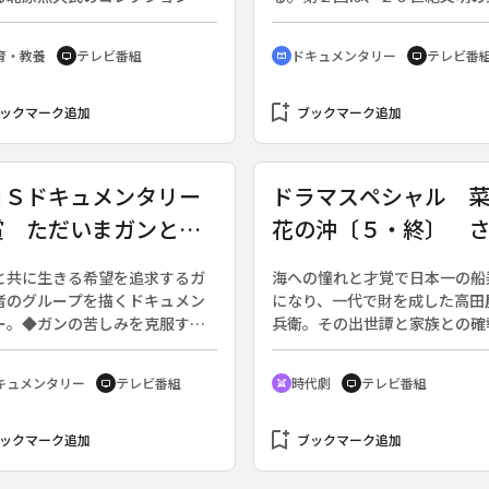
を紹介する。◆１９４０年代に
といえる自動車をめぐるエネル
で作られた「トランク少年」
革命を取り上げる。◆自動車動
育・教養
テレビ番組
ドキュメンタリー
テレビ番
tv
cinematic_blur
tv
ーター」を紹介する。
の次なる本命と目されるのは、
を原料に電気と水を作り出す「
bookmark_add
電池」である。水素は無尽蔵に
ックマーク追加
ブックマーク追加
いうえ、二酸化炭素をほとんど
ないクリーンエネルギーでもあ
２０５０年には今の３倍、１７
ＮＳドキュメンタリー
ドラマスペシャル 
が地球上を走るといわれる自動
賞 ただいまガンと同
花の沖〔５・終〕 
環境への影響もますます大きく
と懸念され、自動車産業の生き
中 ～ひいらぎの会か
ば、異国の友よ
は燃料電池開発にかかっている
と共に生きる希望を追求するガ
海への憧れと才覚で日本一の船
のメッセージ～
いえる。自動車メーカー、次世
者のグループを描くドキュメン
になり、一代で財を成した高田
料の座をうかがう石油メジャー
ー。◆ガンの苦しみを克服する
兵衛。その出世譚と家族との確
らには新しい交通インフラを模
に、同じ境遇の仲間と絆を深め
そして人生の結末を描く。（２
る各国政府まで、エネルギー革
「ひいらぎの会」。富士登山に
１年１月６日開始、全５回）◆
キュメンタリー
テレビ番組
時代劇
テレビ番組
舞台裏に迫る。
tv
swords
tv
、山頂に立った人達は「やりと
衛とディアナ号船長のリコルド
満足感」に、苦悩を乗り越える
信頼関係がついに国を動かし、
と生きる希望を見出す。しかし
bookmark_add
衛たちは日本へ帰れることとな
ックマーク追加
ブックマーク追加
には常に再発の不安が付きまと
た。しかし帰宅した嘉兵衛を待
症状が一層悪くなる人もいる。
いたのは、遊びにうつつを抜か