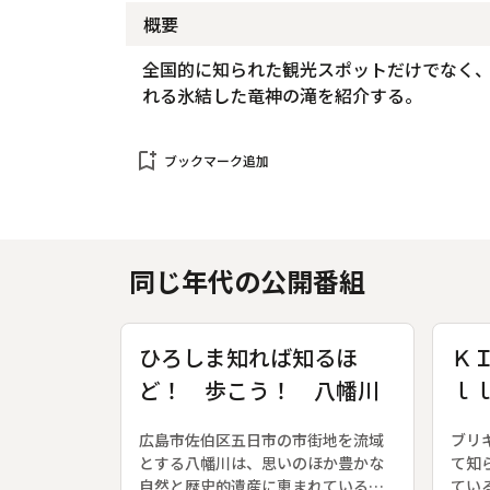
概要
全国的に知られた観光スポットだけでなく
れる氷結した竜神の滝を紹介する。
bookmark_add
ブックマーク追加
同じ年代の公開番組
ひろしま知れば知るほ
Ｋ
ど！ 歩こう！ 八幡川
ｌ
ン
広島市佐伯区五日市の市街地を流域
ブリ
とする八幡川は、思いのほか豊かな
て知
自然と歴史的遺産に恵まれている。
てい