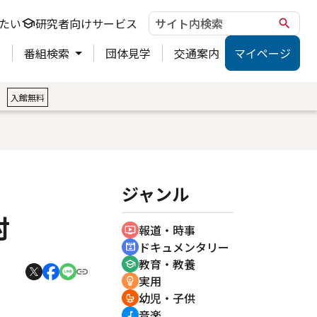
たい
研究者向けサービス
school
search
ト
番組検索
団体見学
交通案内
マイページ
。
入館無料
ジャンル
村
報道・時事
ondemand_video
ドキュメンタリー
cinematic_blur
教育・教養
school
実用
emoji_objects
幼児・子供
crib
音楽
music_note