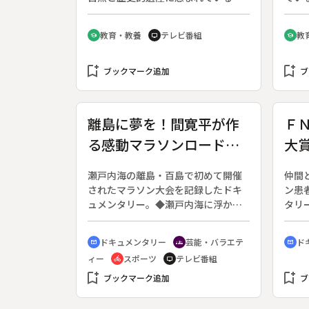
流域を歩いて楽しむ「ウォーキング
数々
マップ」を手に、さまざまな野生生
日本
教育・教養
テレビ番組
教
school
tv
school
物や自然景観を紹介。また、「田毎
「ポ
の月」を見ることができる棚田の風
bookmark_add
景、明治中期に八幡川の水を利用し
bookmark_add
ブックマーク追加
ブ
ていた広島綿糸紡績工場跡なども訪
ねる。
離島に夢を！間寛平が作
Ｆ
る感動マラソンロード
大
～百島が泣いて笑った４
居
瀬戸内海の離島・百島で初めて開催
仲間
２．１９５ｋｍ～
ら
されたマラソン大会を記録したドキ
ン患
ュメンタリー。◆瀬戸内海に浮かぶ
タリ
広島県尾道市の百島は、みかんの生
ため
産が盛んな小さな離島。間寛平がこ
合う
ドキュメンタリー
芸能・バラエテ
ド
cinematic_blur
groups
cinematic_blur
の島にマラソンコースをつくって、
挑み
ィー
スポーツ
テレビ番組
directions_bike
tv
フルマラソンの大会を開催すること
げた
bookmark_add
になった。寛平がつくったのは、一
bookmark_add
自信
ブックマーク追加
ブ
周約１０キロの島を周回するコー
ガン
ス。起伏に富んだ過酷なコースだ
う。