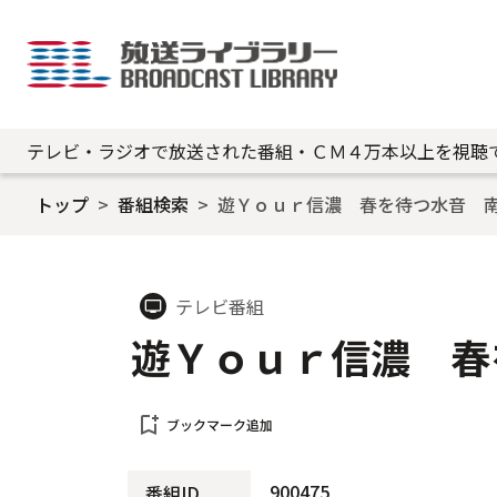
テレビ・ラジオで放送された番組・ＣＭ４万本以上を視聴
トップ
番組検索
遊Ｙｏｕｒ信濃 春を待つ水音 
テレビ番組
tv
遊Ｙｏｕｒ信濃 春
bookmark_add
ブックマーク追加
900475
番組ID