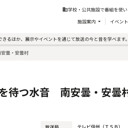
学校・公共施設で番組を使い
business
施設案内
イベン
できるほか、展示やイベントを通じて放送の今と昔を学べます
南安曇・安曇村
を待つ水音 南安曇・安曇
テレビ信州（ＴＳＢ）
放送局