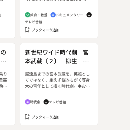
ギー
いる。役行者小角が三枚のハスの花
力源
びらを散らし、「仏教に縁のあると
組
教育・教養
ドキュメンタリー
school
cinematic_blur
tv
水素
ころへ落ちるように」と祈ったとこ
テレビ番組
燃料
ろ、その一枚が三徳山に落ち、この
等し
bookmark_add
地を修験場として開いたのが始まり
ブックマーク追加
出さ
とされている。その後、嘉祥２年
る。
（８４９）慈覚大師によって阿弥陀
億台
如来、大日如来、釈迦如来の三尊が
菜の
新世紀ワイド時代劇 宮
車。
安置され、天台宗三仏寺として寺領
さら
本武蔵〔２〕 柳生 吉
なる
一万町歩を所有していた。三徳山全
残り
体の修験場には、文殊堂、地蔵堂、
岡 宝蔵院
とも
観音堂など堂舎が点在し、中でも三
乗り
巌流島までの宮本武蔵を、英雄とし
代燃
仏寺奥の院、蔵王権現をまつる投入
屋嘉
てではなく、絶えず悩みもがく等身
、さ
堂は、容易に近寄ることが出来ない
執、
大の青年として描く時代劇。◆お通
索す
標高４７０メートルの洞窟の中に建
００
を残して、兵法者への道を究めるた
命の
てられている。役小角が法の願力で
嘉兵
めに京都にやって来た武蔵は、お甲
時代劇
テレビ番組
投げ入れたと伝えられるこのお堂
swords
tv
との
との自堕落な生活に溺れた又八に再
は、昭和２７年には国宝に指定され
嘉兵
会する。そこで武蔵は、日本一の兵
ている。
っ
bookmark_add
法者になるには、吉岡道場、槍の宝
ブックマーク追加
って
蔵院、柳生の三家と刀を交えなけれ
す息
ばならないと知る。早速吉岡道場に