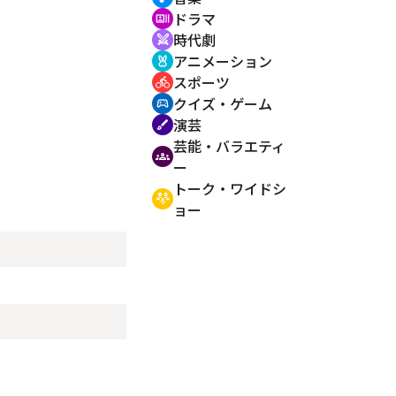
ドラマ
recent_actors
時代劇
swords
アニメーション
cruelty_free
スポーツ
directions_bike
クイズ・ゲーム
sports_esports
演芸
brush
芸能・バラエティ
groups
ー
トーク・ワイドシ
adaptive_audio_mic
ョー