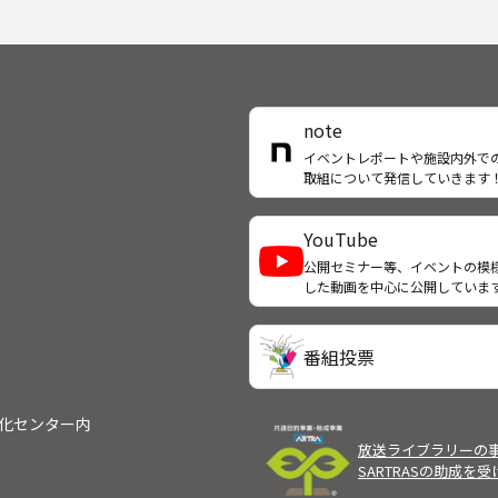
でも希望を持って生きる意欲を
子・弥吉と、嘉兵衛を思うあま
たてていく。そこにはガンさえ
身ともに病んでしまった妻・お
生に取り込んでしまう明るさと
の哀れな姿だった。
がある。会の代表は「がんにな
良かった」とさえ言い切る。
note
きることの達人」たちの姿を通
生きることの素晴らしさを訴え
イベントレポートや施設内外で
取組について発信していきます
YouTube
公開セミナー等、イベントの模
した動画を中心に公開していま
番組投票
文化センター内
放送ライブラリーの
SARTRASの助成を