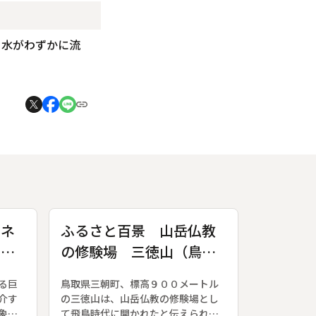
、水がわずかに流
エネ
ふるさと百景 山岳仏教
 ク
の修験場 三徳山（鳥
が変
取・三朝町）
る巨
鳥取県三朝町、標高９００メートル
介す
の三徳山は、山岳仏教の修験場とし
象徴
て飛鳥時代に開かれたと伝えられて