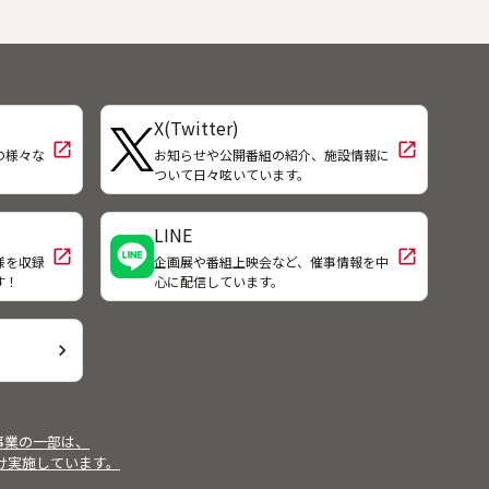
り心
出向き、門下生９人を、次に奈良の
ふさ
宝蔵院の代格・阿厳を打ち倒す。そ
こで出会った不思議な僧・日観は
「強すぎるからこその慢心と油断が
ある」と武蔵に告げる。武蔵は柳生
X(Twitter)
の里でお通と三度再会する。
open_in_new
open_in_new
の様々な
お知らせや公開番組の紹介、施設情報に
！
ついて日々呟いています。
LINE
open_in_new
open_in_new
様を収録
企画展や番組上映会など、催事情報を中
す！
心に配信しています。
chevron_right
事業の一部は、
受け実施しています。