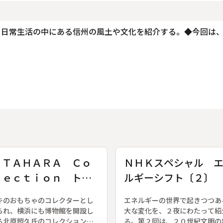
、日常生活の中にある信州の風土や文化を紹介する。◆今回は
ＩＴＡＨＡＲＡ Ｃｏ
ＮＨＫスペシャル 
ｌｅｃｔｉｏｎ トラ
ルギーシフト〔２〕
ク少年 ポーター
ルマが変わる 世界
キのおもちゃのコレクターとし
エネルギーの世界で起きつつあ
わる
られ、横浜にも博物館を開設し
大な変化を、２夜にわたって紹
る北原照久氏のコレクションの
る。第２回は、２０世紀文明の