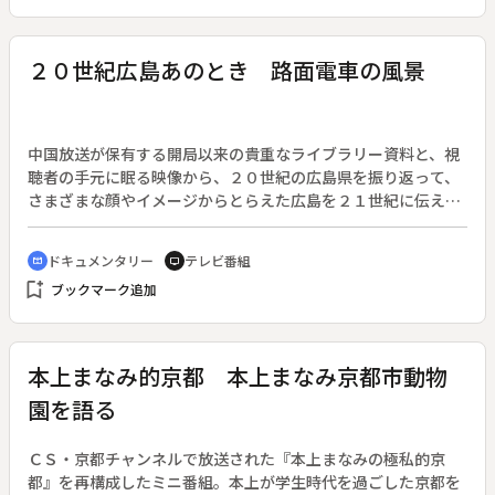
２０世紀広島あのとき 路面電車の風景
中国放送が保有する開局以来の貴重なライブラリー資料と、視
聴者の手元に眠る映像から、２０世紀の広島県を振り返って、
さまざまな顔やイメージからとらえた広島を２１世紀に伝え
る。◆この回は「路面電車の風景」。
ドキュメンタリー
テレビ番組
cinematic_blur
tv
bookmark_add
ブックマーク追加
本上まなみ的京都 本上まなみ京都市動物
園を語る
ＣＳ・京都チャンネルで放送された『本上まなみの極私的京
都』を再構成したミニ番組。本上が学生時代を過ごした京都を