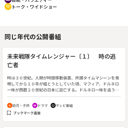
トーク・ワイドショー
adaptive_audio_mic
同じ年代の公開番組
未来戦隊タイムレンジャー〔１〕 時の逃
亡者
時は３０世紀。人類が時間移動装置、所謂タイムマシーンを発
明してから１０年が経とうとしていた頃、マフィア、ドルネロ
一味が西暦２０世紀の日本に逃亡する。ドルネロ一味を追う４
人の新人レンジャー隊員達は、偶然出会った青年とともに未来
戦隊タイムレンジャーとなって凶悪犯たちと戦う。スーパー戦
幼児・子供
ドラマ
テレビ番組
crib
recent_actors
tv
隊シリーズ第２４作。（２０００年２月１３日～２００１年２
bookmark_add
ブックマーク追加
月１１日放送、全５１回）◆第１回。西暦３０００年。不法な
時間移動を取締る時間保護局では、レンジャー隊入隊式が行わ
れていた。同じ頃、悪名高きマフィアのボス・ドルネオが脱獄