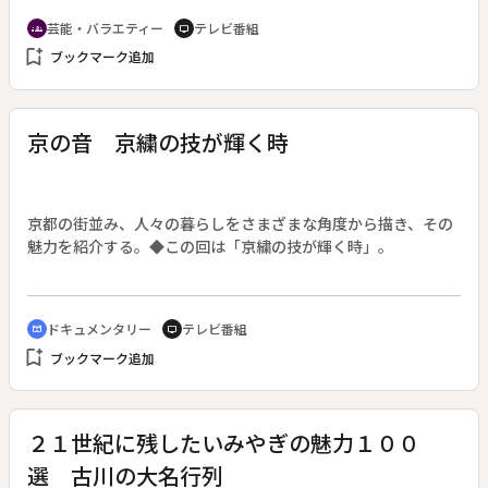
＆Ｂ、紳助竜介、ザ・ぼんちといったＭＡＮＺＡＩブームの主
芸能・バラエティー
テレビ番組
groups
tv
役達による回願トークなどで構成する。司会は島田紳助と笛吹
bookmark_add
ブックマーク追加
雅子。
京の音 京繍の技が輝く時
京都の街並み、人々の暮らしをさまざまな角度から描き、その
魅力を紹介する。◆この回は「京繍の技が輝く時」。
ドキュメンタリー
テレビ番組
cinematic_blur
tv
bookmark_add
ブックマーク追加
２１世紀に残したいみやぎの魅力１００
選 古川の大名行列