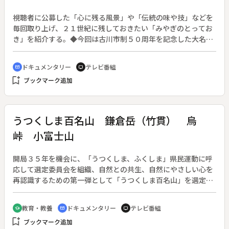
視聴者に公募した「心に残る風景」や「伝統の味や技」などを
毎回取り上げ、２１世紀に残しておきたい「みやぎのとってお
き」を紹介する。◆今回は古川市制５０周年を記念した大名行
列の模様を紹介する。
ドキュメンタリー
テレビ番組
cinematic_blur
tv
bookmark_add
ブックマーク追加
うつくしま百名山 鎌倉岳（竹貫） 烏
峠 小富士山
開局３５年を機会に、「うつくしま、ふくしま」県民運動に呼
応して選定委員会を組織、自然との共生、自然にやさしい心を
再認識するための第一弾として「うつくしま百名山」を選定し
た。（１９９９年５月１０日～２０００年７月２４日）◆この
鎌倉岳は、常葉の鎌倉岳と区別して、竹貫の鎌倉岳と呼んでい
教育・教養
ドキュメンタリー
テレビ番組
school
cinematic_blur
tv
る。この竹貫の鎌倉岳にも鎌倉伝説が伝わり、岩場に囲まれる
bookmark_add
ブックマーク追加
など共通点が多い。