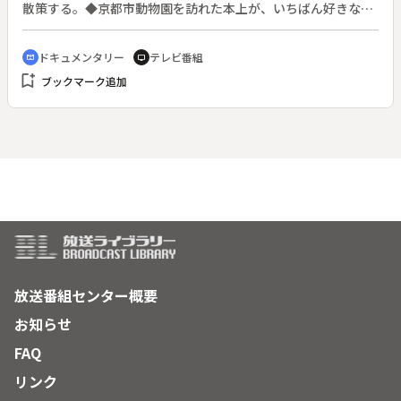
散策する。◆京都市動物園を訪れた本上が、いちばん好きな動
物を紹介する。
ドキュメンタリー
テレビ番組
cinematic_blur
tv
bookmark_add
ブックマーク追加
放送番組センター概要
お知らせ
FAQ
リンク