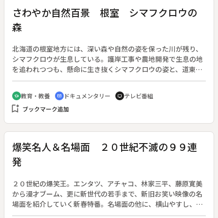
し、西暦２０００年に時間移動をしようとしているとの一報が
さわやか自然百景 根室 シマフクロウの
入る。入隊式を終えたばかりの新人レンジャー隊員のアヤセ
森
（城戸裕次）、ユウリ（勝村美香）、シオン（倉貫匡弘）、ド
モン（小泉朋英）らは、ドルネオ一味を追うため、時間移動し
ようとするが、それはドルネオの罠だった。ドルネオたちの時
北海道の根室地方には、深い森や自然の姿を保った川が残り、
間移動に利用された４人は時間移動先に偶然居合わせた浅見竜
シマフクロウが生息している。護岸工事や農地開発で生息の地
也（永井大）とともにドルネオたちを捕まえるため、未来戦隊
を追われつつも、懸命に生き抜くシマフクロウの姿と、道東に
タイムレンジャーとなって戦い始める。
のこされた豊かな自然を描く。
教育・教養
ドキュメンタリー
テレビ番組
school
cinematic_blur
tv
bookmark_add
ブックマーク追加
爆笑名人＆名場面 ２０世紀不滅の９９連
発
２０世紀の爆笑王。エンタツ、アチャコ、林家三平、藤原寛美
から漫才ブーム、更に新世代の若手まで、新旧お笑い映像の名
場面を紹介していく新春特番。名場面の他に、横山やすし、西
川きよしコンビの新作漫才をＣＧ技術を駆使して作成、またＢ