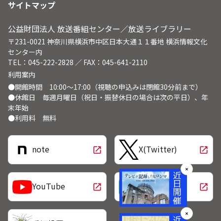
サイトマップ
公益財団法人 放送番組センター／放送ライブラリー
〒231-0021 神奈川県横浜市中区日本大通１１番地 横浜情報文化
センター内
TEL：045-222-2828 ／ FAX：045-641-2110
利用案内
●開館時間 10:00～17:00（視聴の申込みは閉館30分前まで）
●休館日 毎週月曜日（祝日・振替休日の場合は次の平日）、年
末年始
●利用料 無料
note
X(Twitter)
open_in_new
open_in_new
✕
LINE
YouTube
open_in_new
open_in_new
✕