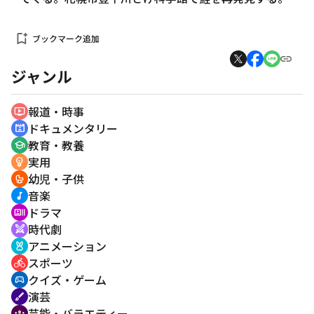
bookmark_add
ブックマーク追加
ジャンル
報道・時事
ondemand_video
ドキュメンタリー
cinematic_blur
教育・教養
school
実用
emoji_objects
幼児・子供
crib
音楽
music_note
ドラマ
recent_actors
時代劇
swords
アニメーション
cruelty_free
スポーツ
directions_bike
クイズ・ゲーム
sports_esports
演芸
brush
芸能・バラエティー
groups