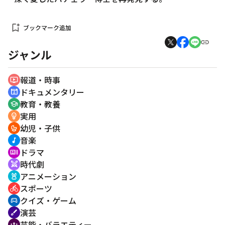
bookmark_add
ブックマーク追加
ジャンル
報道・時事
ondemand_video
ドキュメンタリー
cinematic_blur
教育・教養
school
実用
emoji_objects
幼児・子供
crib
音楽
music_note
ドラマ
recent_actors
時代劇
swords
アニメーション
cruelty_free
スポーツ
directions_bike
クイズ・ゲーム
sports_esports
演芸
brush
芸能・バラエティー
groups