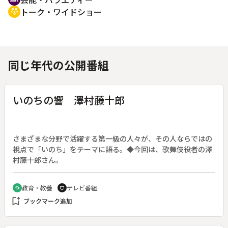
トーク・ワイドショー
adaptive_audio_mic
同じ年代の公開番組
いのちの響 澤村藤十郎
さまざまな分野で活躍する第一級の人々が、その人ならではの
視点で「いのち」をテーマに語る。◆今回は、歌舞伎役者の澤
村藤十郎さん。
教育・教養
テレビ番組
school
tv
bookmark_add
ブックマーク追加