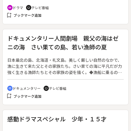
活は、穏やかなものの、空しさを覚えていた。そんなとき、か
ドラマ
テレビ番組
recent_actors
tv
つて憧れていた塚田浩司（藤竜也）が現れる。今も魅力的で、
bookmark_add
ブックマーク追加
事業に成功しているはずの彼も、自分と同じ虚しさを持ってい
た。「二人で贅沢をしよう」と旅に誘う浩司に、不安とときめ
きを感じながら良子は応じる。長崎で、普段の生活と全く違う
夢のような時間に酔う良子。自殺を考えていた浩司は、そんな
ドキュメンタリー人間劇場 親父の海はゼ
良子から生きる素晴らしさを思い出す。
ニの海 さい果ての島、若い漁師の夏
日本最北の島、北海道・礼文島。美しく厳しい自然のなかで、
漁に生きて来た父とその家族たち。さい果ての海に平凡だが力
強く生きる漁師たちとその家族の姿を描く。◆漁船に乗るのは
父子漁師。父は親の代からのベテラン漁師。息子は中学校を卒
業して父の仕事を手伝うようになって４年目。漁には父の長年
ドキュメンタリー
テレビ番組
cinematic_blur
tv
のカンと技術がものがいう。島の漁師は高齢化が進んでいる。
bookmark_add
ブックマーク追加
息子の中学の同級生で漁師をやっているのは３人だけ。最果て
の島で漁業に生きる一家と若者たちの生活を伝える。
感動ドラマスペシャル 少年・１５才