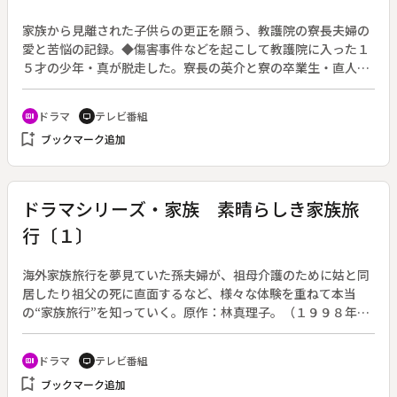
家族から見離された子供らの更正を願う、教護院の寮長夫婦の
愛と苦悩の記録。◆傷害事件などを起こして教護院に入った１
５才の少年・真が脱走した。寮長の英介と寮の卒業生・直人
は、真が幼い頃に住んでいた家で彼を発見した。直人はかつて
自分も同じ境遇だったことを真に打ち明ける。そんな中、寮
ドラマ
テレビ番組
recent_actors
tv
母・加奈子の看護も空しく、寮生の少年が病死する。
bookmark_add
ブックマーク追加
ドラマシリーズ・家族 素晴らしき家族旅
行〔１〕
海外家族旅行を夢見ていた孫夫婦が、祖母介護のために姑と同
居したり祖父の死に直面するなど、様々な体験を重ねて本当
の“家族旅行”を知っていく。原作：林真理子。（１９９８年７
月１日～９月１６日放送）◆第１回。菊池幸子（泉ピン子）と
１２歳年下の忠紘（野村宏伸）夫婦は、忠紘の祖母・淑子（丹
ドラマ
テレビ番組
recent_actors
tv
阿弥谷津子）がリウマチを患って介護が必要になったことか
bookmark_add
ブックマーク追加
ら、両親の許に引っ越すことになった。両親の保文（竜雷太）