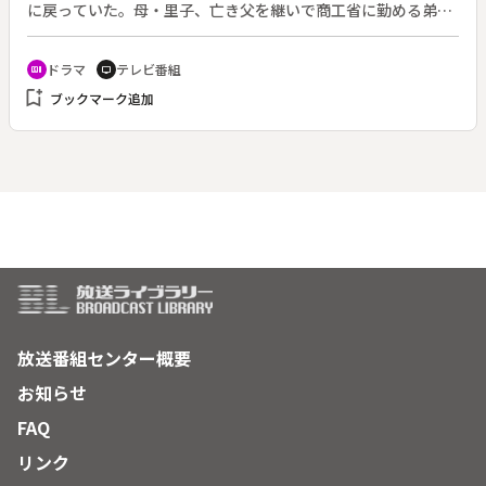
に戻っていた。母・里子、亡き父を継いで商工省に勤める弟・
庄一郎、女学校に通う妹・菊江との四人暮らしだ。ある日、か
なえは浩太郎という男の捨てた原稿用紙を拾う。いとこの修造
ドラマ
テレビ番組
recent_actors
tv
によれば、浩太郎は元大学講師で、若者に支持されている左翼
bookmark_add
ブックマーク追加
思想家だったが、獄中で転向を宣言。彼らの信頼を失った。以
来娘の滝子と２人でひっそり暮らしているという。原稿用紙に
は、浩太郎の書いた未完成の童話が。物語の結末を知りたくな
ったかなえは浩太郎の家を訪ねる。
放送番組センター概要
お知らせ
FAQ
リンク