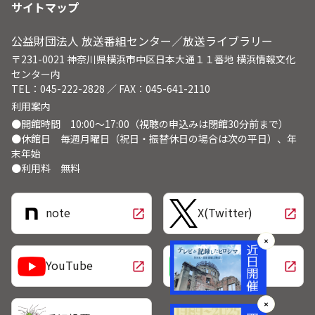
サイトマップ
公益財団法人 放送番組センター／放送ライブラリー
〒231-0021 神奈川県横浜市中区日本大通１１番地 横浜情報文化
センター内
TEL：045-222-2828 ／ FAX：045-641-2110
利用案内
●開館時間 10:00～17:00（視聴の申込みは閉館30分前まで）
●休館日 毎週月曜日（祝日・振替休日の場合は次の平日）、年
末年始
●利用料 無料
note
X(Twitter)
open_in_new
open_in_new
✕
LINE
YouTube
open_in_new
open_in_new
✕