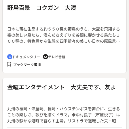
野鳥百景 コクガン 大湊
日本に現在生息する約５５０種の野鳥のうち、大空を飛翔する
姿の美しい鳥たち、澄んださえずりを谷間に響かせる鳥たち１
００種の、特色豊かな生態を四季折々の美しい日本の原風景の
中につづる。◆この回は、青森県むつ市大湊でコクガンの生態
を紹介する。
ドキュメンタリー
テレビ番組
cinematic_blur
tv
bookmark_add
ブックマーク追加
金曜エンタテイメント 大丈夫です、友よ
九州の福岡・津屋崎、長崎・ハウステンボスを舞台に、生きる
ことの楽しさ、歓びを描くドラマ。◆中村良子（市原悦子）は
九州の静かな港町で暮らす主婦。リストラで退職した夫・昭夫
（井川比佐志）と、食事にしか興味を示さない舅との３人の生