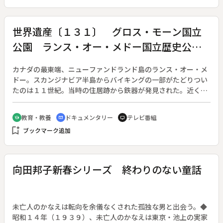
と房枝（野際陽子）は近所で酒店を営んでいるが、淑子の介護
をしようとしない。三代に渡る嫁姑、親子、兄弟、叔父、叔母
たちはこの課題をめぐり、対立を繰り返していく。
世界遺産〔１３１〕 グロス・モーン国立
公園 ランス・オー・メドー国立歴史公
園 カナダ
カナダの最東端、ニューファンドランド島のランス・オー・メ
ドー。スカンジナビア半島からバイキングの一部がたどりつい
たのは１１世紀。当時の住居跡から鉄器が発見された。近くに
は鉄を含んだ沼鉄鉱も見つかる。その後、バイキングは先住民
との戦いに敗れ、姿を消した。◆グロス・モーンは地球の歴史
教育・教養
ドキュメンタリー
テレビ番組
school
cinematic_blur
tv
を物語る。テーブルランドは、マントルにあった岩石が突き上
bookmark_add
ブックマーク追加
げられて固まったものだ。グリーンポイントでは、アメリカ大
陸とユーラシア大陸が分断される地殻変動が見られる。◆グロ
ス・モーン国立公園、ランス・オー・メドー国立歴史公園
向田邦子新春シリーズ 終わりのない童話
未亡人のかなえは転向を余儀なくされた孤独な男と出会う。◆
昭和１４年（１９３９）、未亡人のかなえは東京・池上の実家