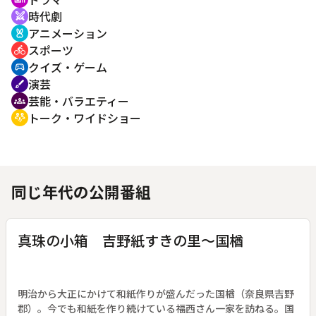
時代劇
swords
アニメーション
cruelty_free
スポーツ
directions_bike
クイズ・ゲーム
sports_esports
演芸
brush
芸能・バラエティー
groups
トーク・ワイドショー
adaptive_audio_mic
同じ年代の公開番組
真珠の小箱 吉野紙すきの里～国楢
明治から大正にかけて和紙作りが盛んだった国楢（奈良県吉野
郡）。今でも和紙を作り続けている福西さん一家を訪ねる。国