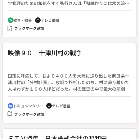
宝修理のための和紙をすく弘行さんは「和紙作りには水の流れ
を感じ取る繊細な指先の動きが大切」と語る。
教育・教養
テレビ番組
school
tv
bookmark_add
ブックマーク追加
映像９０ 十津川村の戦争
国策に呼応して、およそ４００人を大陸に送り出した奈良県十
津川村の「分村計画」。敗戦で挫折したのち、村に帰り着いた
人はわずか１６０人ほどだった。村の歴史の中で最大の悲劇の
一部始終を、証言などから克明につづる。◆日本一広い村とい
われる十津川村だが、全村は深い山に囲まれて平坦地はほとん
ドキュメンタリー
テレビ番組
cinematic_blur
tv
どなく、専業農家は一戸もない。川沿いの谷にへばりつくよう
bookmark_add
ブックマーク追加
に家々が軒を連ね、度々大水害にも見舞われてきた。士族の村
で次男以下は村を出て暮らすという風潮があったことも手伝
い、明治時代には６００戸余りが北海道に移住して新十津川村
を建設するなど、新天地を求める気概が高かった。そして国が
ＥＴＶ特集 日本株式会社の昭和史