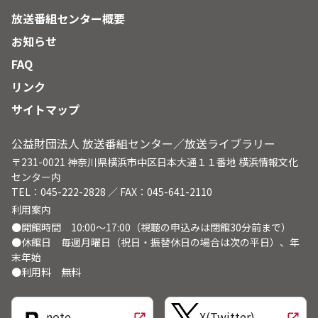
放送番組センター概要
お知らせ
FAQ
リンク
サイトマップ
公益財団法人 放送番組センター／放送ライブラリー
〒231-0021 神奈川県横浜市中区日本大通１１番地 横浜情報文化
センター内
TEL：045-222-2828 ／ FAX：045-641-2110
利用案内
●開館時間 10:00～17:00（視聴の申込みは閉館30分前まで）
●休館日 毎週月曜日（祝日・振替休日の場合は次の平日）、年
末年始
●利用料 無料
note
X(Twitter)
open_in_new
open_in_new