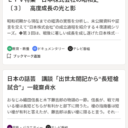
募った満州移民に村を挙げて参加。１０代の青少年や若い女性
〔３〕 高度成長の光と影
も多く含まれていた。
昭和初期から現在までの経済の実態を分析し、未公開資料や証
言を交えて“日本株式会社”の成立過程を紹介する４夜連続シリ
ーズ。◆第３回は、戦後に著しい成長を成し遂げた日本株式会
社の光と影の部分に焦点を当てて検証する。５５年体制がスタ
ートし、自民党一党支配による「経済政策主導の政治システ
教育・教養
ドキュメンタリー
テレビ番組
school
cinematic_blur
tv
ム」が定着。所得倍増、列島改造といった統制型経済政策が官
bookmark_add
ブックマーク追加
僚主導で次々と立案・実行される。やがて政治・財界・官僚の
癒着が進展し、今日の構造が確立する。
日本の話芸 講談「出世太閤記から“長短槍
試合”」一龍齋貞水
おなじみ織田信長と木下藤吉郎の物語の一節。信長が、戦で用
いる槍は長短どちらが有利かと部下に問うた。槍の指南番は短
い槍が有利と答えたが、藤吉郎は長い槍に限ると言う。それを
聞いた信長は百人の兵を長短二組に分け、３日間の稽古の後、
試合をさせることにした。
芸能・バラエティー
テレビ番組
groups
tv