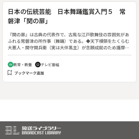
人間の共生を訴える。
日本の伝統芸能 日本舞踊鑑賞入門５ 常
磐津「関の扉」
『関の扉』は古典の代表作で、古風な江戸歌舞伎の雰囲気があ
ふれる常磐津の所作事（舞踊）である。◆天下横領をたくらむ
大悪人・関守関兵衛（実は大伴黒主）が念願成就のため護摩木
にしようと梅の木を切ろうとすると、「小町桜の精」が現われ
て黒主を悩ます。主人公の関兵衛は強い個性を持つ役で、各場
教育・教養
テレビ番組
school
tv
面の踊りが見どころである。◆副音声は英語
bookmark_add
ブックマーク追加