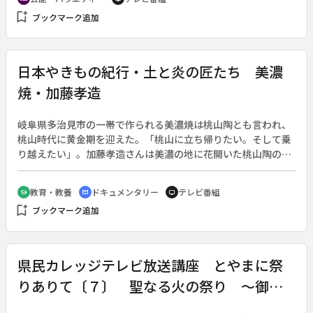
bookmark_add
ブックマーク追加
日本やきもの紀行・土と炎の匠たち 美濃
焼・加藤孝造
岐阜県多治見市の一帯で作られる美濃焼は桃山陶とも言われ、
桃山時代に黄金期を迎えた。「桃山に立ち帰りたい。そして乗
り越えたい」。加藤孝造さんは美濃の地に花開いた桃山陶の美
の再現に持てる力の全てを傾ける。そのため、美濃の土だけを
丹念に練り上げ、手回しのろくろで形を整え、効率の悪い原始
教育・教養
ドキュメンタリー
テレビ番組
school
cinematic_blur
tv
的な窯（窖窯）に敢えてこだわって、創作の過程を大切にした
bookmark_add
ブックマーク追加
いと語る。
県民カレッジテレビ放送講座 とやまに祭
りありて〔７〕 聖なる火の祭り ～御神
灯とおしょうらい～