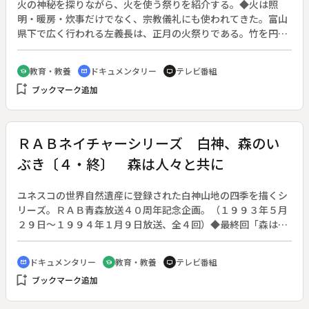
火の神秘を探りながら、火を使う祭りを紹介する。◆火は照
明・暖房・炊事だけでなく、宗教儀礼にも使われてきた。富山
県下で広く行われる左義長は、正月の火祭りである。竹を円錐
形に組んで正月飾りを焼き、無病息災を祈る。お盆には迎え火
と送り火が行われる。上市町のニオトンボや八尾町のショーラ
教育・教養
ドキュメンタリー
テレビ番組
school
cinematic_blur
tv
イ盆は、川辺で火を焚いて祖先の霊を招く迎え火である。火に
bookmark_add
ブックマーク追加
は浄化力もあると信じられた。火渡り神事で炭の上を素足で渡
ると、穢れを焼き、超自然的な力が得られるという。◆左義
長、どんどやき、魚津市愛宕神社の火祭り、上市町のニオトン
ボ、八尾のショーライ盆、滑川のねぶた流し、小杉町黒河神社
ＲＡＢネイチャーシリーズ 白神、森のい
の夜高祭り、黒部市新治神社のたいまつ祭り、大門町熊野神社
ぶき〔４・終〕 森は人々と共に
の火祭り、小矢部市慈光院の火渡り法要
ユネスコの世界自然遺産に登録された白神山地の四季を描くシ
リーズ。ＲＡＢ青森放送４０周年記念企画。（１９９３年５月
２９日～１９９４年１月９日放送、全４回）◆最終回「森は
人々と共に」。ブナの森の自然の豊かさを伝えると共に、今も
核心部ぎりぎりまで伐採が行われている現状の深刻さを伝え
ドキュメンタリー
教育・教養
テレビ番組
cinematic_blur
school
tv
る。また、昔から地元民や登山者が入っていた森であるにもか
bookmark_add
ブックマーク追加
かわらず、世界遺産となった途端に「入山規制」論が出てきた
ことの奇妙さを描き、机上の自然保護論でなく血の通った森と