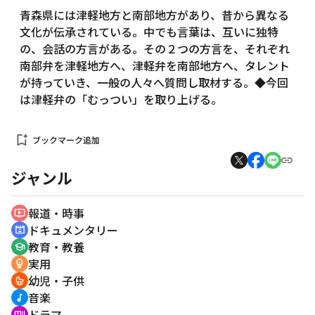
青森県には津軽地方と南部地方があり、昔から異なる
文化が伝承されている。中でも言葉は、互いに独特
の、会話の方言がある。その２つの方言を、それぞれ
南部弁を津軽地方へ、津軽弁を南部地方へ、タレント
が持っていき、一般の人々へ質問し取材する。◆今回
は津軽弁の「むっつい」を取り上げる。
bookmark_add
ブックマーク追加
ジャンル
報道・時事
ondemand_video
ドキュメンタリー
cinematic_blur
教育・教養
school
実用
emoji_objects
幼児・子供
crib
音楽
music_note
ドラマ
recent_actors