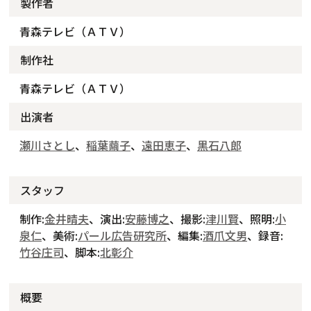
製作者
青森テレビ（ＡＴＶ）
制作社
青森テレビ（ＡＴＶ）
出演者
瀬川さとし
、
稲葉繭子
、
遠田恵子
、
黒石八郎
スタッフ
制作:
金井晴夫
、演出:
安藤博之
、撮影:
津川賢
、照明:
小
泉仁
、美術:
パール広告研究所
、編集:
酒爪文男
、録音:
竹谷庄司
、脚本:
北彰介
概要