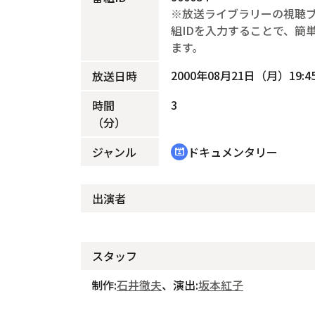
※放送ライブラリーの視聴
組IDを入力することで、簡
ます。
2000年08月21日（月）19:45
放送日時
3
時間
（分）
ジャンル
ドキュメンタリー
cinematic_blur
出演者
スタッフ
制作:
石井徹夫
、演出:
坂本紅子