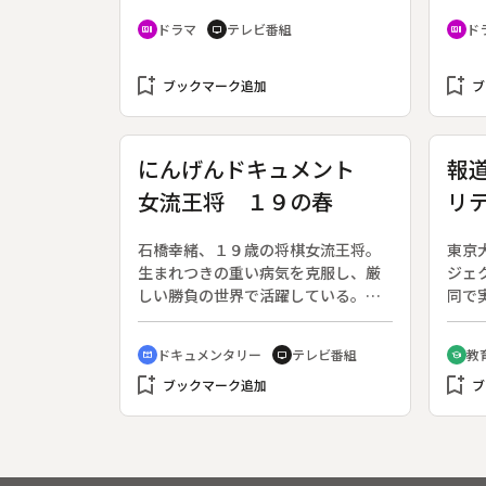
なる主人公・あすかの夢と希望に満
年１
ドラマ
テレビ番組
ド
recent_actors
tv
recent_actors
ちた半生を綴る。作：鈴木聡。（全
１１
４回）◆総集編・最終回。昭和６３
の夜
bookmark_add
年。京都の老舗の和菓子店・扇屋一
bookmark_add
イが
ブックマーク追加
ブ
心堂が倒産。あすか（竹内結子）は
た。
幼なじみの俊作（藤木直人）との恋
られ
を実らせ、結婚する。１０年後、あ
り自
にんげんドキュメント
報
すかのもとに、従姉の舞（佐藤仁
武）
女流王将 １９の春
リ
美）や徹次（井之上チャル）ら、懐
る。
かしい顔ぶれが集まった。店の再建
める
ろ
を願うあすかは、扇屋一心堂の店舗
す。
石橋幸緒、１９歳の将棋女流王将。
東京
を狙う新興の和菓子店・新月の職人
日の
生まれつきの重い病気を克服し、厳
ジェ
との和菓子勝負にすべてをかける。
理得
しい勝負の世界で活躍している。さ
同で
が誤
わやかに生きる女流プロ棋士の素顔
プロ
０年
を描く。
番組
ドキュメンタリー
テレビ番組
教
得意
cinematic_blur
tv
school
でも
上を
bookmark_add
bookmark_add
ブックマーク追加
なっ
ブ
務省
続い
ドに
ビ番
メデ
介す