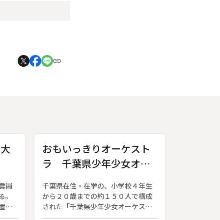
 大
おもいっきりオーケスト
ラ 千葉県少年少女オー
ケストラ結成５周年記念
雲崗
千葉県在住・在学の、小学校４年生
特別演奏会
る。
から２０歳までの約１５０人で構成
置す
された「千葉県少年少女オーケスト
宋ま
ラ」。その結成５周年を記念して行