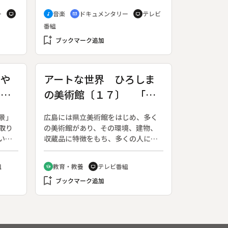
、５
われたコンサートの模様をハイライ
ー
音楽
ドキュメンタリー
テレビ
tv
music_note
cinematic_blur
tv
る。
トで紹介する。また、コンサートマ
番組
く千
スターをつとめる大学生が、各パー
シル
bookmark_add
トの練習風景などを取材し、団員た
ブックマーク追加
石刻
ちの音楽にかける情熱や喜びなどを
並
伝える。
ゴル
みや
アートな世界 ひろしま
けら
柳青
の美術館〔１７〕 「伊
止符
刻
万里色絵花卉文輪花鉢」
景」
広島には県立美術館をはじめ、多く
取り
の美術館があり、その環境、建物、
い
収蔵品に特徴をもち、多くの人に親
す
しまれている。番組では県内１３の
れた
美術館から、それぞれ２点の収蔵品
組
教育・教養
テレビ番組
school
tv
（絵画、彫刻、書、陶磁器等）を推
bookmark_add
薦してもらい、美術館の環境、建物
ブックマーク追加
も含めて、毎回１作品を取り上げ
る。今回は伊万里焼の陶器「伊万里
色絵花卉文輪花鉢」。