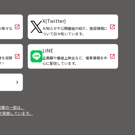
X(Twitter)
open_in_new
open_in_new
の様々な
お知らせや公開番組の紹介、施設情報に
！
ついて日々呟いています。
LINE
open_in_new
open_in_new
様を収録
企画展や番組上映会など、催事情報を中
す！
心に配信しています。
chevron_right
事業の一部は、
受け実施しています。