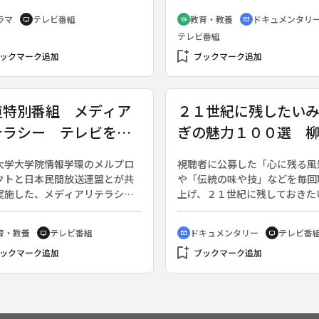
月１０日～３月２０日放送、全
での数百年間にわたり刻まれた
ラマ
テレビ番組
教育・教養
ドキュメンタリ
tv
school
cinematic_blur
回）◆第１回。クリスマスイブ
万体を超える石仏が残されてい
テレビ番組
、成田空港である国の兄弟スパ
巨大な釈迦涅槃図や黄金色に輝
日本に侵入しようと試みてい
bookmark_add
手千眼観音像など、インドから
ックマーク追加
ブックマーク追加
しかし、弟が入管に取り押さえ
クロードを経て中国に伝わった
、負傷する。逃げ切れないと悟
芸術の頂点を示す傑作、大作が
害しようとする弟を、兄（金城
ぶ。◆しかし南宋の末期、モン
道特別番組 メディア
２１世紀に残したい
は苦しまぬよう殺して逃走す
王朝・元に倒されて、営々と続
テラシー テレビを知
ぎの魅力１００選 
仲間に合流した兄は外務省に勤
れた石窟芸術は、未完のまま終
「野上」という男になりすま
を打つことになった。◆大足石
う
める緒絶橋
２０００年を間近に控えた大晦
大学大学院情報学環のメルプロ
視聴者に公募した「心に残る風
夜、システムエンジニアの真代
クトと日本民間放送連盟とが共
や「伝統の味や技」などを毎回
（中山美穂）は、コンピュータ
実施した、メディアリテラシー
上げ、２１世紀に残しておきた
作動するかもしれない「２００
ジェクトの一つ。◆まずテレビ
「みやぎのとっておき」を紹介
問題」に備えて待機していた。
制作の過程を紹介し、同じ映像
る。◆今回は歌枕にもよく使わ
育・教養
テレビ番組
ドキュメンタリー
テレビ番
先の外務省からの呼び出しで野
tv
cinematic_blur
tv
編集や音楽のつけ方によって異
緒絶橋を紹介する。
訪ねると、野上は理得の持つ外
bookmark_add
た印象になるという例を紹介。
ックマーク追加
ブックマーク追加
のシステム用のＩＤとパスワー
て、愛知県の中学校での、テレ
興味を示す。
組の視聴やＣＭ制作を通しての
ィアリテラシー教育の様子を紹
る◆ゲストはメディアリテラシ