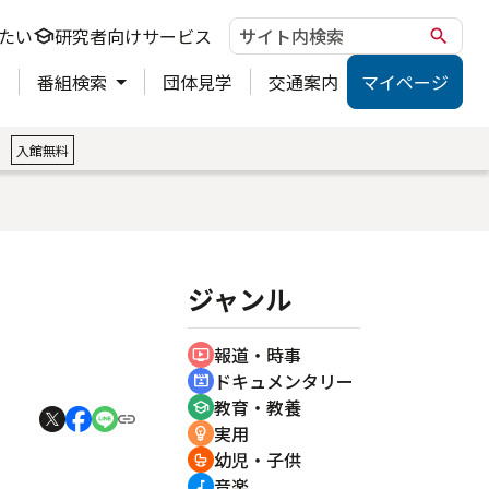
たい
研究者向けサービス
school
search
ト
番組検索
団体見学
交通案内
マイページ
。
入館無料
ジャンル
報道・時事
ondemand_video
ドキュメンタリー
cinematic_blur
教育・教養
school
実用
emoji_objects
幼児・子供
crib
音楽
music_note