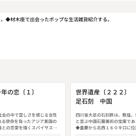
る。◆材木座で出会ったポップな生活雑貨紹介する。
千年の恋〔１〕
世界遺産〔２２２〕
足石刻 中国
社会の中で空しさを感じる女性
四川省大足の石刻群は、敦煌、
ある使命を負ったアジア某国の
と並ぶ中国石窟美術の宝庫であ
員との恋愛を描くスパイサスペ
◆重慶から北西１６０キロに位
。脚本：藤本有紀。（２０００
る大足の山中には、唐代から南