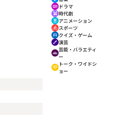
ドラマ
recent_actors
時代劇
swords
アニメーション
cruelty_free
スポーツ
directions_bike
クイズ・ゲーム
sports_esports
演芸
brush
芸能・バラエティ
groups
ー
トーク・ワイドシ
adaptive_audio_mic
ョー