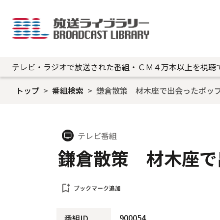
テレビ・ラジオで放送された番組・ＣＭ４万本以上を視聴
トップ
番組検索
鎌倉散策 材木座で出会ったポッ
テレビ番組
tv
鎌倉散策 材木座で
bookmark_add
ブックマーク追加
900054
番組ID