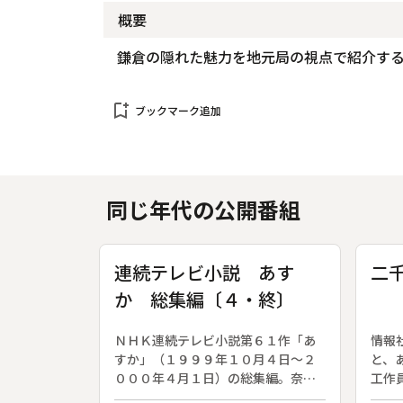
概要
鎌倉の隠れた魅力を地元局の視点で紹介す
bookmark_add
ブックマーク追加
同じ年代の公開番組
連続テレビ小説 あす
二
か 総集編〔４・終〕
ＮＨＫ連続テレビ小説第６１作「あ
情報
すか」（１９９９年１０月４日～２
と、
０００年４月１日）の総集編。奈良
工作
に生まれ育ち、京都で和菓子職人と
ンス