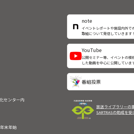
ついて「送り手と受け手の落差
くすことが第一歩」と語り、こ
らのテレビについては「送り手
note
け手の循環性の回復」だと提言
イベントレポートや施設内外で
いる。◆対象年齢（主な出演者
取組について発信していきます
齢）：高校生以上
YouTube
公開セミナー等、イベントの模
した動画を中心に公開していま
番組投票
文化センター内
放送ライブラリーの
SARTRASの助成を
）
年末年始