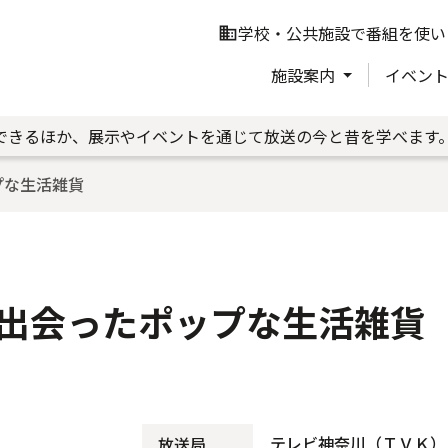
学校・公共施設で番組を使い
business
施設案内
イベン
できるほか、展示やイベントを通じて放送の今と昔を学べます
プな生活雑貨
出会ったポップな生活雑貨
テレビ神奈川（ＴＶＫ）
放送局