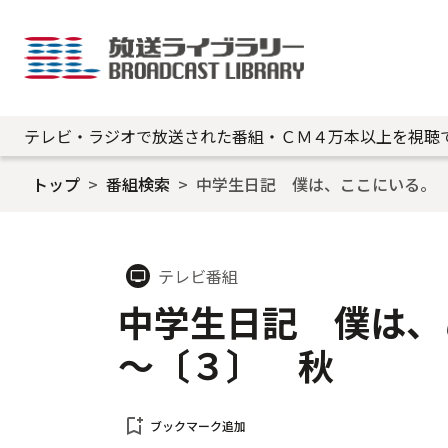
テレビ・ラジオで放送された番組・ＣＭ４万本以上を視聴
トップ
番組検索
中学生日記 僕は、ここにいる。
テレビ番組
tv
中学生日記 僕は、
～〔３〕 秋
bookmark_add
ブックマーク追加