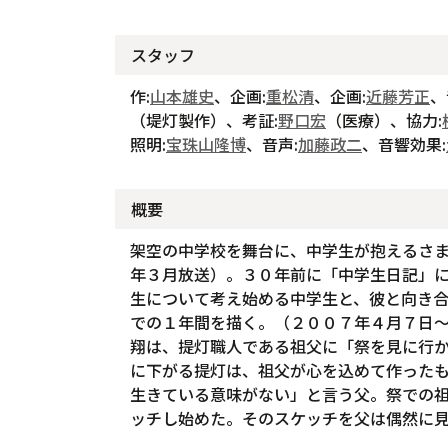
スタッフ
作:
山本雄史
、企画:
重松清
、企画:
近藤芳正
、
（堤灯製作）、考証:
野口宏
（医療）、協力:
照明:
宝珠山隆博
、音声:
加藤政二
、音響効果:
概要
架空の中学校を舞台に、中学生が抱えるさ
年３月放送）。３０年前に「中学生日記」
生について考え始める中学生と、彼と向き
での１年間を描く。（２００７年４月７日
翔は、提灯職人である祖父に「祭を見に行
に下がる提灯は、祖父が心を込めて作った
生きている意味がない」と言う父。祭での
ッチし始めた。そのスケッチを父は偶然に