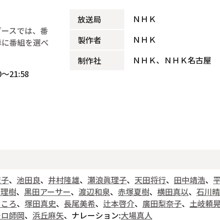
ＮＨＫ
放送局
ブースでは、番
ＮＨＫ
製作者
単に番組を選べ
ＮＨＫ、ＮＨＫ名古屋
制作社
～21:58
藍子
、
池田良
、
井村隆雄
、
瀬浪眞理子
、
天田将行
、
田中靖浩
、
野理樹
、
黒田アーサー
、
渡辺和泉
、
赤塚夏樹
、
横田真以
、
石川晴
こころ
、
塚田真史
、
長尾美希
、
辻本啓介
、
廣田梨奈子
、
土岐頼
モロ師岡
、
浜丘麻矢
、ナレーション:
大場真人