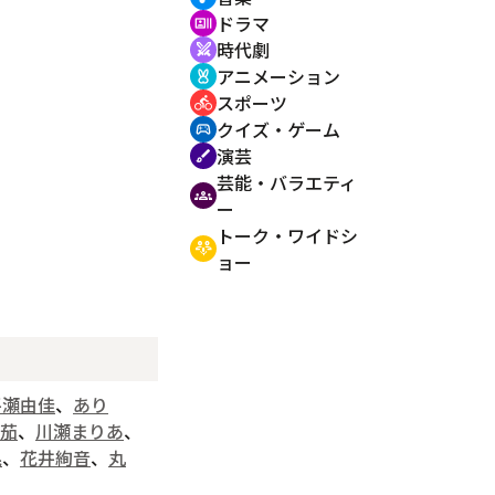
ドラマ
recent_actors
時代劇
swords
アニメーション
cruelty_free
スポーツ
directions_bike
クイズ・ゲーム
sports_esports
演芸
brush
芸能・バラエティ
groups
ー
トーク・ワイドシ
adaptive_audio_mic
ョー
平瀬由佳
、
あり
茄
、
川瀬まりあ
、
晃
、
花井絢音
、
丸