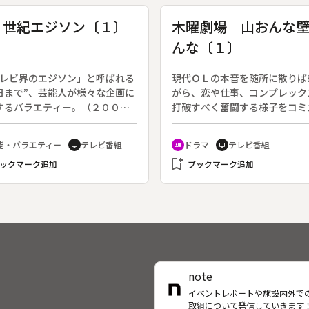
者の「元服式」が執り行われ
実りや風景を味わい楽しむ。狩
厳しい冬、協力してシカなどの
禁の祭（シャトーヌフ）、リン
１世紀エジソン〔１〕
木曜劇場 山おんな
して過ごす川俣地区の人々の暮
（レジー）、中世の記憶が残る
んな〔１〕
と、山里に受け継がれる伝統の
（ブランシオン）、ワイン農家
を描く。
いだ日本女性の奮闘（サヴィニ
などを紹介する。
テレビ界のエジソン」と呼ばれる
現代ＯＬの本音を随所に散りば
日まで”、芸能人が様々な企画に
がら、恋や仕事、コンプレック
するバラエティー。（２００８
打破すべく奮闘する様子をコミ
月２３日終了）◆第１回は“来客
に描いたコメディードラマ。原
と題し「芸能人Ａの家にまったく
高倉あつこ、脚本：前川洋一。
能・バラエティー
テレビ番組
ドラマ
テレビ番組
tv
recent_actors
tv
のない芸能人Ｘが泊まりに来
００７年７月５日～９月２０日
bookmark_add
という状況を設定、二人の行動
ックマーク追加
送、全１２回）◆第１回。スリ
ブックマーク追加
う。
足が長く、まるでモデルのよう
晴らしい美貌の持ち主、青柳恵
（伊東美咲）。恵美はデパート
員で、花形とも言われる１階フ
で働いている。しかし、「壁」
うに小さいバストにコンプレッ
を抱いていた。ある日、恵美が
note
し、ロッカールームへ行くと、
イベントレポートや施設内外で
すぎる胸に制服のサイズが合わ
取組について発信していきます