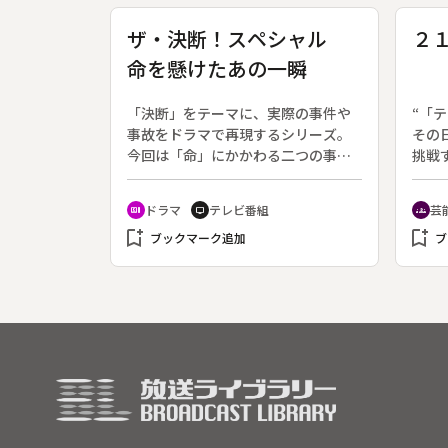
域活性化を目指して奮闘する、石材
の若
業の島本さん親子を中心に、今年で
る。
ザ・決断！スペシャル
２
３年目になる２か月の“石あかりロー
猟を
命を懸けたあの一瞬
ド”にとりくむ人々を追う。
らし
祭り
「決断」をテーマに、実際の事件や
“「
事故をドラマで再現するシリーズ。
その
今回は「命」にかかわる二つの事件
挑戦
を描く。◆１９９７年１１月、８歳
年９
の少年がダンプに轢かれて即死し
Ｘ”
ドラマ
テレビ番組
芸
recent_actors
tv
groups
た。ダンプはそのまま走り去った
面識
bookmark_add
bookmark_add
が、約２キロ先で現行犯逮捕され
ブックマーク追加
る」
ブ
た。しかし、１０日後に釈放、２０
を追
日後には不起訴となった。あまりに
も早い決定、その理由さえ遺族には
知らされなかった。納得できない両
親は、自分たちで目撃者探しと不起
訴不当を訴える活動を始める。◆２
００１年１２月２１日、九州南西海
域で不審船発見の通報を受けた海上
保安庁の本部長、長官はただちに巡