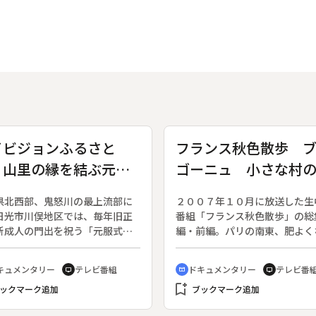
イビジョンふるさと
フランス秋色散歩 
 山里の縁を結ぶ元服
ゴーニュ 小さな村
 ～栃木県日光市 川
かな実り 総集編 
県北西部、鬼怒川の最上流部に
２００７年１０月に放送した生
地区～
日光市川俣地区では、毎年旧正
番組「フランス秋色散歩」の総
新成人の門出を祝う「元服式」
編・前編。パリの南東、肥よく
われる。数え二十歳の男子が、
地に恵まれたブルゴーニュ地方
人の“親分”を選び、「親分・子
ランスの台所”と呼ばれ、とり
キュメンタリー
テレビ番組
ドキュメンタリー
テレビ番
tv
cinematic_blur
tv
の固めの杯を交わして、一生の
には、収穫の喜びと大地への感
bookmark_add
結ぶ。室町時代から続くと言わ
ックマーク追加
にぎわいを見せる。番組では、
ブックマーク追加
伝統行事で、２００７年は３人
ゴーニュの小さな村々を巡り、