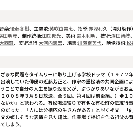
音楽:
後藤冬樹
、主題歌:
芙咲由美恵
、指導:
赤塚利久
（堤灯製作
横田明彦
、制作統括:
田熊邦光
、美術:
鈴木利明
、技術:
澤田智岐
大西斎
、美術進行:
大河内義宏
、編集:
川瀬奈美代
、映像技術:
松
まざまな問題をタイムリーに取り上げる学校ドラマ（１９７２
に出演していた俳優の近藤芳正と、作家の重松清の共同企画に
合うことで自分の人生を振り返る父が、ぶつかりあいながらお
～２００８年３月８日放送、全５回。第４回は前後編。）◆１
かないか」と誘われる。有松鳴海絞りで有名な有松町の伝統行
ものだった。「人には分相応の生き方がある」と説く祖父。「
祖父の嬉しそうな表情を見た翔は、作業場で提灯を作る祖父の
見てしまう。