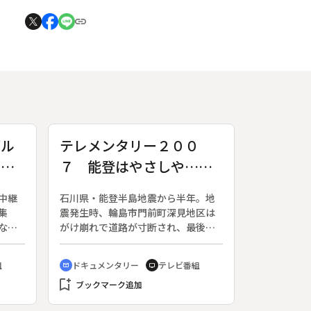
ブル
テレメンタリー２００
の豊
７ 能登はやさしや…
前編
～震度６強 孤立集落の
中継
石川県・能登半島地震から半年。地
半年～
集
震発生時、輪島市門前町深見地区は
な土
がけ崩れで道路が寸断され、最後の
は“フ
孤立集落となった。集落の３６世帯
わけ秋
８０人は避難所を転々としながら
組
ドキュメンタリー
テレビ番組
cinematic_blur
tv
謝で
も、食事の時間やトイレ当番まで決
bookmark_add
ブル
めて全員が離れることなく行動し
ブックマーク追加
秋の
た。今回の地震で露呈した能登の疎