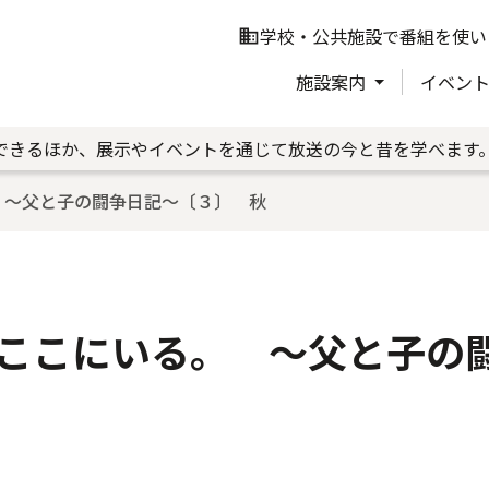
学校・公共施設で番組を使い
business
施設案内
イベン
できるほか、展示やイベントを通じて放送の今と昔を学べます
 ～父と子の闘争日記～〔３〕 秋
ここにいる。 ～父と子の