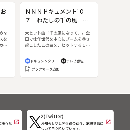
猟解
開と高齢化の問題。しかし、事ある
ゴ祭
たびに共同で行事に取り組んできた
壁お
ＮＮＮドキュメント’０
丘
深見の人々には、今の時代が忘れか
７ わたしの千の風 伝
に嫁
けていた助け合いの心が生きてい
ー）
た。深見集落の半年を追いながら、
えたい、この歌を…
能登に生きる人々の素朴な強さを描
めな
大ヒット曲「千の風になって」。全
く。
スを
国で壮年世代を中心にブームを巻き
カル
起こしたこの曲を、ヒットする１年
作：
前から歌い続けている合唱団が福井
（２
県にある。「男声合唱団ゴールデン
ドキュメンタリー
テレビ番組
cinematic_blur
tv
放
エイジふくい」だ。◆メンバーにな
bookmark_add
ムで
るための条件は６０歳以上の男性で
ブックマーク追加
な素
あること。その名も黄金世代＝ゴー
美
ルデンエイジは、定年後のお父さん
の社
たちの合唱団。発足当初は１０数人
ロア
だった団員数が、口コミで広がり８
のよ
０人以上に。合唱は素人という団員
クス
が多いため、取り組みやすい曲をと
出社
選んだ曲が「千の風になって」だっ
X(Twitter)
大き
た。◆団員たちは歌い続けていくう
open_in_new
open_in_new
の様々な
お知らせや公開番組の紹介、施設情報に
ず、
ちに、様々は思いを込めるようにな
！
ついて日々呟いています。