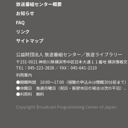
視船を急行させた。停船命令を無視
放送番組センター概要
した不審船は、突然攻撃を開始。応
戦すれば国際問題化の可能性もある
お知らせ
状況下で、船長が下した決断とは。
FAQ
リンク
サイトマップ
公益財団法人 放送番組センター／放送ライブラリー
〒231-0021 神奈川県横浜市中区日本大通１１番地 横浜情報
TEL：045-222-2828 ／ FAX：045-641-2110
利用案内
●開館時間 10:00～17:00（視聴の申込みは閉館30分前まで
●休館日 毎週月曜日（祝日・振替休日の場合は次の平日）、
●利用料 無料
Copyright Broadcast Programming Center of Japan.