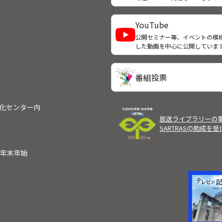
ボタンが飛びそうだと漏らす声
こえてきた。そこには支店から
されたという毬谷まりえ（深田
YouTube
子）がいた。
公開セミナー等、イベントの模
した動画を中心に公開していま
番組投票
文化センター内
放送ライブラリーの
SARTRASの助成を
）
年末年始