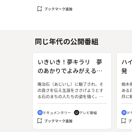
bookmark_add
ブックマーク追加
同じ年代の公開番組
いきいき！夢キラリ 夢
ハ
のあかりでよみがえる石
発
の里 ～むれ源平石あか
式
庵治石（あじいし）に魅了され、そ
栃木
りロード～
俣
の良さを伝え生涯をささげようとす
ある
る石のまちの人たちの姿を描く。◆
月に
高松市牟礼町で行われる“むれ源平石
が行
あかりロード”。夏の宵、さまざまな
後見
ドキュメンタリー
テレビ番組
ド
cinematic_blur
tv
cinematic_blur
趣向を凝らした幻想的なあかりがゆ
分」
bookmark_add
bookmark_add
れる道には、地元特産庵治石で作ら
ブックマーク追加
縁を
ブ
れた石のあかりが置かれている。地
れる