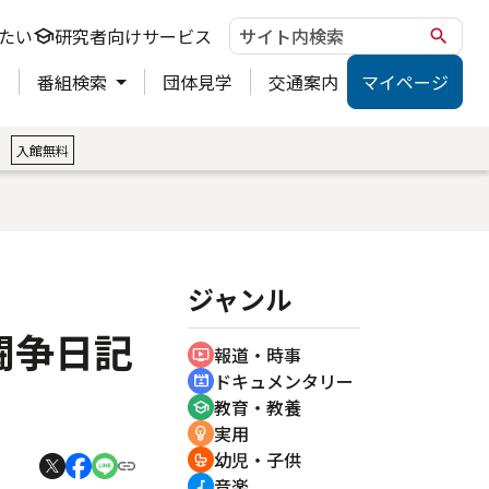
たい
研究者向けサービス
school
search
ト
番組検索
団体見学
交通案内
マイページ
。
入館無料
ジャンル
闘争日記
報道・時事
ondemand_video
ドキュメンタリー
cinematic_blur
教育・教養
school
実用
emoji_objects
幼児・子供
crib
音楽
music_note