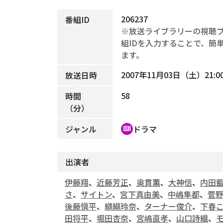
206237
番組ID
※放送ライブラリーの視聴
組IDを入力することで、簡
ます。
2007年11月03日（土）21:00
放送日時
58
時間
（分）
ジャンル
ドラマ
recent_actors
出演者
伊藤翔
、
近藤芳正
、
奥貫薫
、
大神信
、
内田
さ
、
サイトン
、
宮下真由美
、
中嶋隼都
、
菅
後藤愼平
、
纐纈玲奈
、
ターナー俊介
、
下春
田将平
、
堀田杏奈
、
宮嶋直孝
、
山口詩織
、