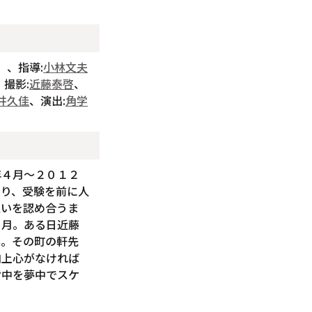
）、指導:
小林文夫
、撮影:
近藤泰啓
、
井久佳
、演出:
角学
年４月～２０１２
より、受験を前に人
互いを認め合うま
０月。ある日近藤
事。その町の軒先
向上心がなければ
背中を夢中でスケ