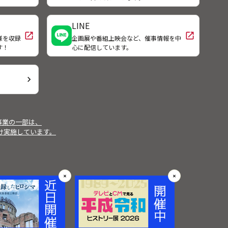
が聞
る。朝倉さんは７人兄弟の末っ子だ
配属
った弟を心臓病で亡くした。他人事
恭
のように歌っていた歌詞の意味を身
LINE
近に感じるようになったという。最
open_in_new
open_in_new
様を収録
企画展や番組上映会など、催事情報を中
高齢の黒川さんは太平洋戦争を体験
す！
心に配信しています。
している。フィリピンのレイテ島で
戦死した戦友たちの魂を感じながら
歌う。それぞれの思いが「千の風」
chevron_right
になって吹きわたる。
事業の一部は、
受け実施しています。
✕
✕