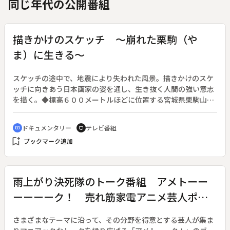
同じ年代の公開番組
描きかけのスケッチ ～崩れた栗駒（や
ま）に生きる～
スケッチの途中で、地震により失われた風景。描きかけのスケ
ッチに向きあう日本画家の姿を通し、生き抜く人間の強い意志
を描く。◆標高６００メートルほどに位置する宮城県栗駒山の
耕英地区は、夏は厳しい陽射し、冬の積雪は２メートルにもな
り「人は住めない」とまで言われた厳しい自然環境だった。１
ドキュメンタリー
テレビ番組
cinematic_blur
tv
００人ほどが暮らしていたその土地を、２００８年６月に大地
bookmark_add
ブックマーク追加
震が襲った。避難指示が出され、住民たちは土地を追われた。
崖の上に奇跡的に残った家には、日本画家の能島和明さんが住
んでいた。大崩落は、わずか２０メートル先まで迫っていた。
能島さんは「厳しくも美しい自然に身を置いて風景画を描きた
雨上がり決死隊のトーク番組 アメトーー
い」と１９９６年に関東から移り住んだが、人命さえ奪った今
ーーーーク！ 売れ筋家電アニメ芸人ポイ
回の自然の厳しさに打ちひしがれ、筆を持てなくなった。地震
の直前に描いていたスケッチは、家の窓から見えたお気に入り
ント還元ベロＳＰ
のブナ林の風景。色を塗っておらず、まだ描きかけだった。し
さまざまなテーマに沿って、その分野を得意とする芸人が集ま
かし、その風景は地震で崩落し、なくなってしまった。地震か