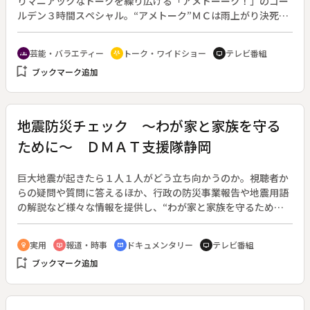
りマニアックなトークを繰り広げる「アメトーーク！」のゴー
ら半年が過ぎ、能島さんは描きかけのスケッチに向き合った。
ルデン３時間スペシャル。“アメトーク”ＭＣは雨上がり決死
隊。◆この回は、２００８年大ブレークしているタレントが集
まった「売れっ子オモロー祭り」、名作と語り継がれるバスケ
芸能・バラエティー
トーク・ワイドショー
テレビ番組
groups
adaptive_audio_mic
tv
漫画“ＳＬＡＭＤＵＮＫ”大好き「スラムダンク芸人」、スペシ
bookmark_add
ブックマーク追加
ャルではおなじみ・５回目の登場となる「華の４７年組」、そ
して以前に放送した際に深夜ながら驚異的な視聴率を叩き出し
た「家電芸人」、という４つのくくりで展開する。
地震防災チェック ～わが家と家族を守る
ために～ ＤＭＡＴ支援隊静岡
巨大地震が起きたら１人１人がどう立ち向かうのか。視聴者か
らの疑問や質問に答えるほか、行政の防災事業報告や地震用語
の解説など様々な情報を提供し、“わが家と家族を守るため
に”人々の地震に対する防災意識を高める。（２００１年４月
放送開始）◆この回は「ＤＭＡＴ支援隊静岡」。
実用
報道・時事
ドキュメンタリー
テレビ番組
emoji_objects
ondemand_video
cinematic_blur
tv
bookmark_add
ブックマーク追加