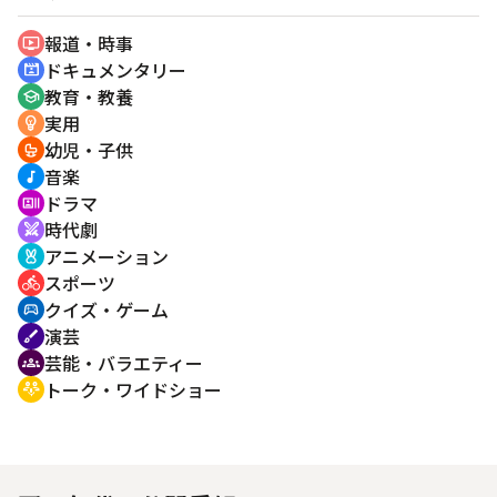
報道・時事
ondemand_video
ドキュメンタリー
cinematic_blur
教育・教養
school
実用
emoji_objects
幼児・子供
crib
音楽
music_note
ドラマ
recent_actors
時代劇
swords
アニメーション
cruelty_free
スポーツ
directions_bike
クイズ・ゲーム
sports_esports
演芸
brush
芸能・バラエティー
groups
トーク・ワイドショー
adaptive_audio_mic