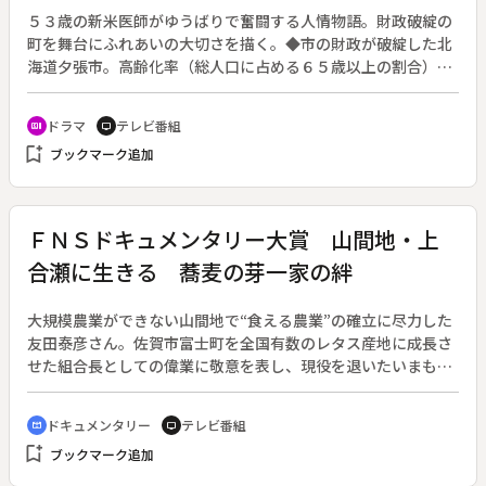
５３歳の新米医師がゆうばりで奮闘する人情物語。財政破綻の
町を舞台にふれあいの大切さを描く。◆市の財政が破綻した北
海道夕張市。高齢化率（総人口に占める６５歳以上の割合）が
４割を超える状況で、救急車が２台しかないという、夕張市が
抱える医療や行政の現状をリアルに捉える。◆２００６年・
ドラマ
テレビ番組
recent_actors
tv
夏。地域医療への夢を抱いたまま先立ってしまった夫・章一
bookmark_add
ブックマーク追加
（平田満）の遺志を継ぎ、看護師から女医へと転身した大田原
花世（泉ピン子）。大学生の１人息子・和博（佐野泰臣）を東
京に残し、夕張の診療所へと赴任することになる。翌日から、
花世の戦いが始まる。葛藤する花世に、夕張市の破綻が重くの
ＦＮＳドキュメンタリー大賞 山間地・上
しかかってくる。住民たちへの想いと、息子への想いが、花世
合瀬に生きる 蕎麦の芽一家の絆
を悩ませて行く。
大規模農業ができない山間地で“食える農業”の確立に尽力した
友田泰彦さん。佐賀市富士町を全国有数のレタス産地に成長さ
せた組合長としての偉業に敬意を表し、現役を退いたいまも町
民に「組合長」と呼ばれる８０歳の友田さんの日々を追う。◆
組合長を辞めた１０年前、友田さんは独学で蕎麦作りを始め
ドキュメンタリー
テレビ番組
cinematic_blur
tv
た。一番の特徴は、この地区に昔からあった地種を使うとこ
bookmark_add
ブックマーク追加
ろ。６年前には自分で打った蕎麦を食べさせる小さな店を出す
ほどになった。二人の孫がその志を受け継ごうと故郷へ帰って