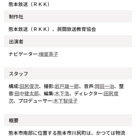
熊本放送（ＲＫＫ）
制作社
熊本放送（ＲＫＫ）、民間放送教育協会
出演者
ナビゲーター:
檜室英子
スタッフ
構成:
田尻俊次
、撮影:
岩戸雄一郎
、音声:
岡田一治
、整
音:
田中健太郎
、編集:
木下浩
、ディレクター:
田尻俊
次
、プロデューサー:
木下智佳子
概要
熊本市南部に位置する熊本市川尻町は、かつては物流