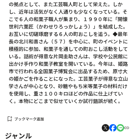
の拠点として、また工芸職人町として栄えた。しか
し、近年は活気がなく人通りも少なくなっている。そ
こで６人の和菓子職人が集まり、１９９０年に「開懐
世利六菓匠（かわせりろっかしょう）」を結成した。
お互いに切磋琢磨する６人の町おこしを追う。◆最年
長の北川和喜さん（５７）を中心に、町のイベントに
積極的に参加、和菓子を通しての町おこし活動をして
いる。話術が得意な片岡圭助さんは、学校や公民館に
出かけ手作り和菓子教室を開いている。今年は、姫路
市で行われる全国菓子博覧会に出品するため、原寸大
の姫かごを作ることになった。工芸菓子が得意な立山
学さんが中心となり、砂糖やもち米等菓子の材料だけ
を使用し、重さ１００キロほどの作品に仕上げてい
く。本物にどこまで似せていくか試行錯誤が続く。
bookmark_add
ブックマーク追加
ジャンル