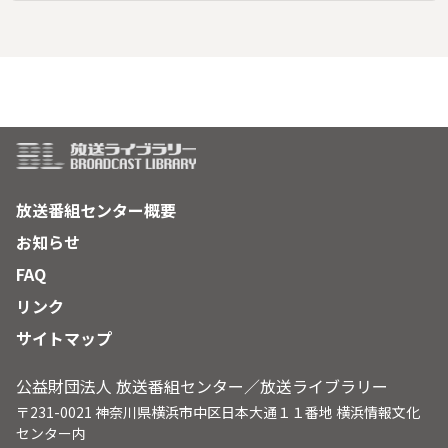
きたが、三世代が安定して食べていくにはまだまだ不安な友田
農園。食っていけるのだろうか、友田さんの悩みは深い。そん
な友田さんは孫たちの将来のために、「蕎麦の芽」を使った新
商品を開発。実用新案を取得、商標登録も申請した。蕎麦の芽
栽培キット「ヤッさん畑」は生活の助けになるか。
放送番組センター概要
お知らせ
FAQ
リンク
サイトマップ
公益財団法人 放送番組センター／放送ライブラリー
〒231-0021 神奈川県横浜市中区日本大通１１番地 横浜情報文化
センター内