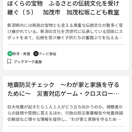
ぼくらの宝物 ふるさとの伝統文化を受け
継ぐ〔５〕 加茂市 加茂松坂こども教室
新潟県内には県民の宝物とも言える貴重な伝統文化が数多く受
け継がれている。新潟の文化を次世代に伝承している団体にス
ポットをあて、伝統を受け継ぐ子供たちの奮闘ぶりを伝えると
ともに、ふるさとの風土や人々の絆を紹介するシリーズ番組。
（２００８年１月５日～３月２９日放送、全１３回）◆第５回
教育・教養
テレビ番組
school
tv
は、加茂市の加茂松坂こども教室。北越の小京都・木工の町と
bookmark_add
ブックマーク追加
して有名で中でも桐タンスは全国の生産量７０％をしめてい
る。その桐タンスとともに歴史と伝統を誇る加茂松坂。その加
茂松坂を受け継いでいこうと日々練習に励む子供達の姿と子供
たちに伝統芸能を受け継いでもらいたいと指導するザ・松坂の
地震防災チェック ～わが家と家族を守る
メンバーたちの姿も追う。
ために～ 災害対応ゲーム・クロスロード
２
巨大地震が起きたら１人１人がどう立ち向かうのか。視聴者か
らの疑問や質問に答えるほか、行政の防災事業報告や地震用語
の解説など様々な情報を提供し、“わが家と家族を守るため
に”人々の地震に対する防災意識を高める。（２００１年４月
放送開始）◆この回は「災害対応ゲーム・クロスロード２」。