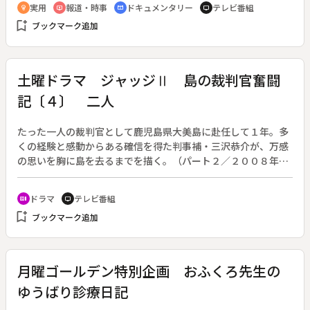
実用
報道・時事
ドキュメンタリー
テレビ番組
emoji_objects
ondemand_video
cinematic_blur
tv
bookmark_add
ブックマーク追加
土曜ドラマ ジャッジⅡ 島の裁判官奮闘
記〔４〕 二人
たった一人の裁判官として鹿児島県大美島に赴任して１年。多
くの経験と感動からある確信を得た判事補・三沢恭介が、万感
の思いを胸に島を去るまでを描く。（パート２／２００８年１
０月２５日～１１月２２日放送、全５回）◆第４回「二人」。
恭介（西島秀俊）は、母親が違う兄妹が父の遺産をめぐって争
ドラマ
テレビ番組
recent_actors
tv
っている調停にあたっていた。民法では内縁の妻との間に生ま
bookmark_add
ブックマーク追加
れた「非嫡出子」は、婚姻関係にあった夫婦の「嫡出子」の半
分しか相続できない。この規定そのものが憲法１４条の「法の
下の平等」に違反するのではないか、というのがこの裁判の焦
点だ。これまでの最高裁の判例では、すべて「違反しない」と
月曜ゴールデン特別企画 おふくろ先生の
している。審判を迫られ注目を集める恭介に、親友・塚本の訃
ゆうばり診療日記
報が届く。