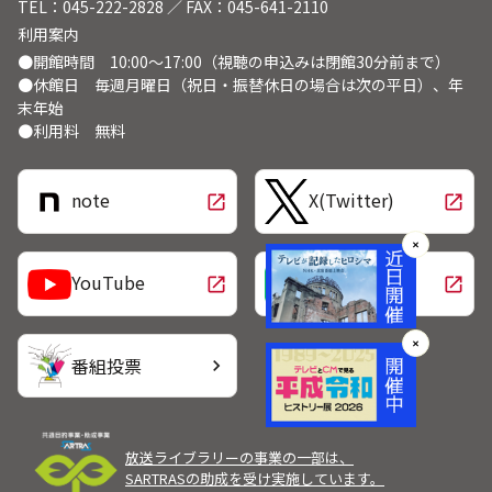
TEL：045-222-2828 ／ FAX：045-641-2110
利用案内
●開館時間 10:00～17:00（視聴の申込みは閉館30分前まで）
●休館日 毎週月曜日（祝日・振替休日の場合は次の平日）、年
末年始
●利用料 無料
note
X(Twitter)
open_in_new
open_in_new
✕
LINE
YouTube
open_in_new
open_in_new
✕
番組投票
chevron_right
放送ライブラリーの事業の一部は、
SARTRASの助成を受け実施しています。