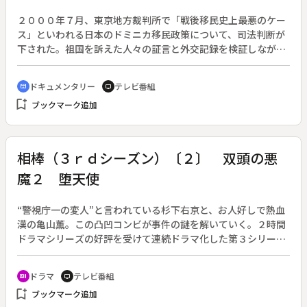
ゆえんだ。◆「天然の水がめ」と言われても、なかなか子供た
ちは実感がわかない様子。そこでかつ先生は傘とタオルを使っ
２０００年７月、東京地方裁判所で「戦後移民史上最悪のケー
て説明する。傘を山に見立て、その上にタオルをかぶせて水を
ス」といわれる日本のドミニカ移民政策について、司法判断が
かけていく。水を吸収したタオルからは、長い間、水が垂れて
下された。祖国を訴えた人々の証言と外交記録を検証しなが
います。逆にタオルがないと一気に流れ落ちてしまう。土がス
ら、原告たちの思い、国が行った移民政策について考える。
ポンジの役目をしているというわけ。これで子供たちも納得
◆「カリブの楽園で農地を無償配分」。この日本政府の言葉を
ドキュメンタリー
テレビ番組
cinematic_blur
tv
だ。
信じ、半世紀前に夢と希望を抱いてドミニカに移住した１３０
bookmark_add
ブックマーク追加
０人の日本人。しかし彼らを待ち受けていたのは苦難の日々だ
った。土地の面積は約束の３分の１、しかもほとんどは砂漠や
岩だらけの耕作不適地。さらに当時のドミニカは独裁政権下に
あり、半強制的に収用した土地も多かったため、移民を見る現
相棒（３ｒｄシーズン）〔２〕 双頭の悪
地の目は冷たく、政権崩壊時には略奪の対象となった。
魔２ 堕天使
“警視庁一の変人”と言われている杉下右京と、お人好しで熱血
漢の亀山薫。この凸凹コンビが事件の謎を解いていく。２時間
ドラマシリーズの好評を受けて連続ドラマ化した第３シリー
ズ。（第３シリーズは２００４年１０月１３日～２００５年３
月２３日、全１９回）◆自殺と見られていた首相補佐官死亡事
ドラマ
テレビ番組
recent_actors
tv
件に警察を動かそうと、前法務大臣・瀬戸内が自首してきた。
bookmark_add
ブックマーク追加
しかし目的が明かされてしまい、官房長官の朱雀はは警察の人