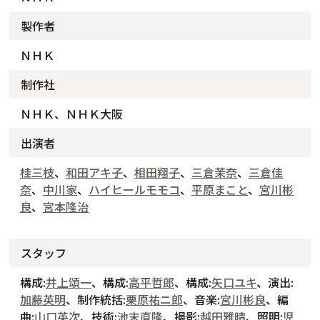
製作者
ＮＨＫ
制作社
ＮＨＫ、ＮＨＫ大阪
出演者
桂三枝
、
和田アキ子
、
相田翔子
、
三倉茉奈
、
三倉佳
奈
、
中川家
、
ハイヒールモモコ
、
平原まこと
、
宮川彬
良
、
宮本隆治
スタッフ
構成:
井上頌一
、構成:
高平哲郎
、構成:
矢口ユキ
、演出:
加藤英明
、制作統括:
栗原祐ニ郎
、音楽:
宮川彬良
、編
曲:
山口英次
、技術:
池末直隆
、撮影:
越田雅晴
、照明:
児