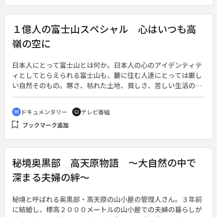
事に手を伸ばす。解雇の危機にさらされながら、右京と薫は鹿
手袋の線から事件の真相を追う。
１億人の富士山スペシャル 心はいつも高
嶺の空に
日本人にとって富士山とは何か。日本人の心のアイデンティテ
ィとしてとらえられる富士山も、麓に住む人達にとっては厳し
い自然そのもの。寒さ、枯れた土地、貧しさ、苦しい生活の象
徴そのものだった。「富士山は苦しさだけなのか」「地元の人
は富士山の事をどう考えているのか」「富士山とどう生きてい
ドキュメンタリー
テレビ番組
cinematic_blur
tv
こうとしているのか」…そんなテーマを求めて、富田智美アナ
bookmark_add
ブックマーク追加
ウンサーが地元の暮らしに飛びこんだ。◆そこには山中湖で半
世紀に渡って漁生活を営む老夫婦、忍野村で富士の見える民宿
を経営する夫妻、そして故郷の河口湖に戻ってきた世界的なア
ルピニスト女性がいた。３者のくらしぶりに密着しながら、そ
秘境奥黒部 高天原物語 ～大自然の中で
れぞれが思い描くふるさとの山・富士山像に迫る。山梨放送開
深まる夫婦の絆～
局５０周年記念特別番組。
秘境と呼ばれる奥黒部・高天原の山小屋の管理人さん。３年前
に結婚し、標高２０００メートルの山小屋での夫婦の暮らしが