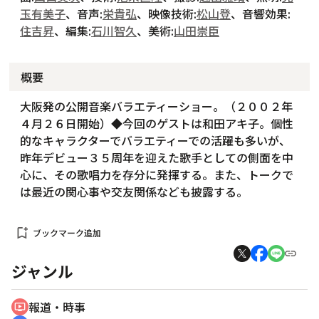
玉有美子
、音声:
栄貴弘
、映像技術:
松山登
、音響効果:
住吉昇
、編集:
石川智久
、美術:
山田崇臣
概要
大阪発の公開音楽バラエティーショー。（２００２年
４月２６日開始）◆今回のゲストは和田アキ子。個性
的なキャラクターでバラエティーでの活躍も多いが、
昨年デビュー３５周年を迎えた歌手としての側面を中
心に、その歌唱力を存分に発揮する。また、トークで
は最近の関心事や交友関係なども披露する。
bookmark_add
ブックマーク追加
ジャンル
報道・時事
ondemand_video