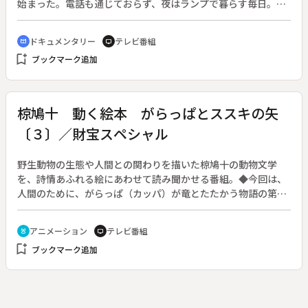
始まった。電話も通じておらず、夜はランプで暮らす毎日。満
天の星空や美しい自然の中で、不便が魅力に変わっていく様子
を描く。
ドキュメンタリー
テレビ番組
cinematic_blur
tv
bookmark_add
ブックマーク追加
椋鳩十 動く絵本 がらっぱとススキの矢
〔３〕／財宝スペシャル
野生動物の生態や人間との関わりを描いた椋鳩十の動物文学
を、詩情あふれる絵にあわせて読み聞かせる番組。◆今回は、
人間のために、がらっぱ（カッパ）が竜とたたかう物語の第３
回。（全７回）
アニメーション
テレビ番組
cruelty_free
tv
bookmark_add
ブックマーク追加