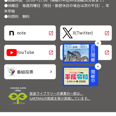
●開館時間 10:00～17:00（視聴の申込みは閉館30分前まで）
●休館日 毎週月曜日（祝日・振替休日の場合は次の平日）、年
末年始
●利用料 無料
note
X(Twitter)
open_in_new
open_in_new
✕
LINE
YouTube
open_in_new
open_in_new
✕
番組投票
chevron_right
放送ライブラリーの事業の一部は、
SARTRASの助成を受け実施しています。