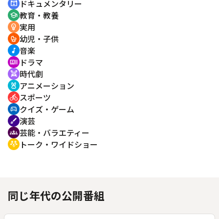
ドキュメンタリー
cinematic_blur
教育・教養
school
実用
emoji_objects
幼児・子供
crib
音楽
music_note
ドラマ
recent_actors
時代劇
swords
アニメーション
cruelty_free
スポーツ
directions_bike
クイズ・ゲーム
sports_esports
演芸
brush
芸能・バラエティー
groups
トーク・ワイドショー
adaptive_audio_mic
同じ年代の公開番組