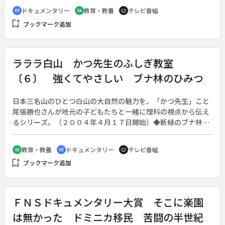
は、お別れの会の様子や杉本氏の業績、人柄をしのぶ。
ドキュメンタリー
教育・教養
テレビ番組
cinematic_blur
school
tv
bookmark_add
ブックマーク追加
ラララ白山 かつ先生のふしぎ教室
〔６〕 強くてやさしい ブナ林のひみつ
日本三名山のひとつ白山の大自然の魅力を、「かつ先生」こと
尾張勝也さんが地元の子どもたちと一緒に理科の視点から伝え
るシリーズ。（２００４年４月１７日開始）◆新緑のブナ林を
訪ねる。白山ろくは広大なブナの原生林に囲まれた場所。スギ
の植林などでブナが伐採され激減したものの、集落を見下ろす
教育・教養
ドキュメンタリー
テレビ番組
school
cinematic_blur
tv
山の斜面にはいくつもの小さなブナの森が残っている。「いし
bookmark_add
ブックマーク追加
かわの森林５０選」のひとつ、鴇ヶ谷（とがたに）を訪ねた、
かつ先生と子供たち。歩くと地面がふかふかになっていること
に気がつく。ブナの葉は地面に落ちると、虫や微生物によって
ゆっくりと分解されていく。時間をかけてふわふわになった土
ＦＮＳドキュメンタリー大賞 そこに楽園
をぎゅっと握ると水が滴り落ちてきた。これは分解された土が
は無かった ドミニカ移民 苦闘の半世紀
雨などを貯えている証。ブナ林が「天然の水がめ」と言われる