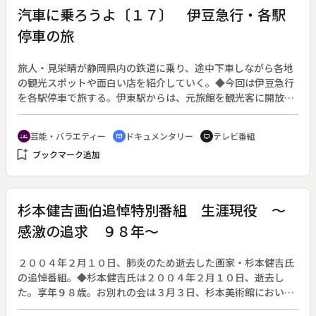
汽車に乗ろうよ〔１７〕 伊豆急行・各駅
停車の旅
旅人・見栄晴が静岡県内の鉄道に乗り、途中下車しながら各地
の観光スポットや面白い店を紹介していく。◆今回は伊豆急行
を各駅停車で旅する。伊東駅からは、元旅館を観光客に開放し
た「東海館」、旅館売店のお菓子を製造販売する「滝沢製
菓」。南伊東駅からは自家用のケーブルカーで露天風呂へ向か
芸能・バラエティー
ドキュメンタリー
テレビ番組
groups
cinematic_blur
tv
う「陽気館」。城ヶ崎海岸駅や伊豆高原駅では、温泉地ならで
bookmark_add
ブックマーク追加
はの楽しみ・ホームの無料足湯につかり、伊豆熱川では仮面が
ずらりと並ぶ「日本仮面歴史館」へ。伊豆稲取では電器店なの
に店内は博物館「ポート黒田」を、最後の伊豆急下田駅ではヤ
ニの多い松の木を使う脂松細工を紹介する。
杉本健吉画伯追悼特別番組 生涯現役 ～
感激の追求 ９８年～
２００４年２月１０日、肺炎のため逝去した画家・杉本健吉氏
の追悼番組。◆杉本健吉氏は２００４年２月１０日、逝去し
た。享年９８歳。お別れの会は３月３日、杉本美術館において
開催され、およそ２千人のファン、友人が参列した。番組で