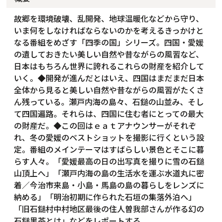
故郷を環境破壊、乱開発、地球温暖化などから守り、
いま何をしなければならないのかを考えるきっかけと
なる番組をめざす「四季の国」シリーズ。四国・愛媛
の遺しておきたい美しい自然や昔ながらの風習など、
日本はもちろん世界に誇れるこれらの財産を紹介して
いく。◆開発が進んだとはいえ、四国はまだまだ日本
全体から見ると美しい自然や昔ながらの風習がたくさ
ん残っている。瀬戸内海の島々、石鎚の山並み、そし
て四国遍路。それらは、四国に住む者にとっての最大
の財産だ。◆この回はｅａｔアナウンサーがそれぞ
れ、冬の愛媛のベストショットを撮影に行くという設
定。番組のメインテーマはすばらしい景色とそこに暮
らす人々。「愛媛最高の日の出写真を撮りに雪の石鎚
山頂上へ」「瀬戸内海の島の生活水を運ぶ水道丸に密
着／今治市来島・小島・馬島の島の暮らしをレンズに
納める」「明治初期に作られた石垣の集落外泊へ」
「旧石鎚村中村地区最後の住人曽我部さんが作る幻の
石鎚黒茶とは」などをレポートする。