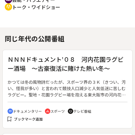
トーク・ワイドショー
adaptive_audio_mic
同じ年代の公開番組
ＮＮＮドキュメント’０８ 河内花園ラグビ
ー酒場 ～古豪復活に賭けた熱い冬～
かつては冬の風物詩だったが、スポーツ界の３Ｋ（きつい、汚
い、怪我が多い）と言われて競技人口減少と人気低迷に苦しむ
ラグビー。聖地・花園ラグビー場を抱える東大阪市の河内花園
で、ちょっと時代遅れながらもこよなくラグビーを愛し続ける
人々の「酒とラグビー」の日々を追う。◆名門近鉄ライナーズ
ドキュメンタリー
スポーツ
テレビ番組
cinematic_blur
directions_bike
tv
復活を願う熱いファン、スクラム一筋１８年という最年長選
bookmark_add
ブックマーク追加
手、下町人情にほれ込んだトンガ出身の選手、彼らを支える酒
場のおばちゃん。下町の人々が織りなすひと冬のラグビーシー
ズン。