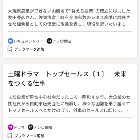
まきはその夜の出会いに少し心をときめかせながら、それぞれ
男性を伴い帰ってくる。ところが、いくら待っても当の理佐子
大規模農業ができない山間地で“食える農業”の確立に尽力した
が戻ってこない。
友田泰彦さん。佐賀市富士町を全国有数のレタス産地に成長さ
せた組合長としての偉業に敬意を表し、現役を退いたいまも町
民に「組合長」と呼ばれる８０歳の友田さんの日々を追う。◆
組合長を辞めた１０年前、友田さんは独学で蕎麦作りを始め
ドキュメンタリー
テレビ番組
cinematic_blur
tv
た。一番の特徴は、この地区に昔からあった地種を使うとこ
bookmark_add
ブックマーク追加
ろ。６年前には自分で打った蕎麦を食べさせる小さな店を出す
ほどになった。二人の孫がその志を受け継ごうと故郷へ帰って
きたが、三世代が安定して食べていくにはまだまだ不安な友田
農園。食っていけるのだろうか、友田さんの悩みは深い。そん
土曜ドラマ トップセールス〔１〕 未来
な友田さんは孫たちの将来のために、「蕎麦の芽」を使った新
をつくる仕事
商品を開発。実用新案を取得、商標登録も申請した。蕎麦の芽
栽培キット「ヤッさん畑」は生活の助けになるか。
まだ企業が男性中心社会だったころ…昭和４９年。大企業の女
性社員から自動車販売会社に転職し、様々な困難を乗り越えて
トップセールスへとかけのぼり、外車のセールスに転じて、の
ちに社長にまでなる女性の一代記。（２００８年４月１２日～
５月３１日放送、全８回）◆第１回「未来をつくる仕事」。昭
ドラマ
テレビ番組
recent_actors
tv
和４９年、槙野久子（夏川結衣）は一流繊維会社のＯＬ。事実
bookmark_add
ブックマーク追加
上の定年２５歳目前の久子は、居場所がなくなり会社を退職。