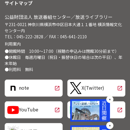
サイトマップ
公益財団法人 放送番組センター／放送ライブラリー
〒231-0021 神奈川県横浜市中区日本大通１１番地 横浜情報文化
センター内
TEL：045-222-2828 ／ FAX：045-641-2110
利用案内
●開館時間 10:00～17:00（視聴の申込みは閉館30分前まで）
●休館日 毎週月曜日（祝日・振替休日の場合は次の平日）、年
末年始
●利用料 無料
note
X(Twitter)
open_in_new
open_in_new
✕
LINE
YouTube
open_in_new
open_in_new
✕