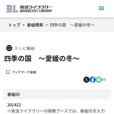
menu
トップ
番組検索
四季の国 ～愛媛の冬～
テレビ番組
tv
四季の国 ～愛媛の冬～
bookmark_add
ブックマーク追加
番組ID
201422
※放送ライブラリーの視聴ブースでは、番組IDを入力