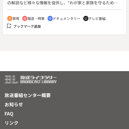
の解説など様々な情報を提供し、“わが家と家族を守るため
に”人々の地震に対する防災意識を高める。（２００１年４月
放送開始）◆この回は「正しい地震の基礎知識２」。
実用
報道・時事
ドキュメンタリー
テレビ番組
emoji_objects
ondemand_video
cinematic_blur
tv
bookmark_add
ブックマーク追加
放送番組センター概要
お知らせ
FAQ
リンク