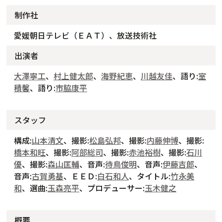
制作社
愛媛朝日テレビ（ＥＡＴ）、放送技術社
出演者
大澤寧工
、
村上健太郎
、
海野紀恵
、
川越友佳
、語り:
室
積馨
、語り:
市脇康平
スタッフ
構成:
山本清文
、撮影:
松島弘邦
、撮影:
内藤伸博
、撮影:
橋本和旺
、撮影:
阿部総司
、撮影:
赤池裕樹
、撮影:
石川
優
、撮影:
森山匡輔
、音声:
待鳥俊明
、音声:
伊藤吉郎
、
音声:
古賀勇基
、ＥＥＤ:
白石和人
、タイトル:
竹永美
和
、選曲:
玉森亮平
、プロデューサー:
玉木健之
概要