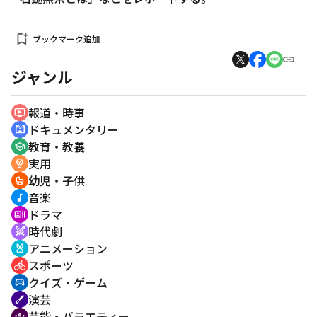
bookmark_add
ブックマーク追加
ジャンル
報道・時事
ondemand_video
ドキュメンタリー
cinematic_blur
教育・教養
school
実用
emoji_objects
幼児・子供
crib
音楽
music_note
ドラマ
recent_actors
時代劇
swords
アニメーション
cruelty_free
スポーツ
directions_bike
クイズ・ゲーム
sports_esports
演芸
brush
芸能・バラエティー
groups