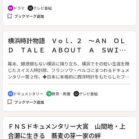
５年目の主婦・高柳貴子（鈴木京香）４０歳。航空会社の客室
ドラマ
テレビ番組
recent_actors
tv
乗務員時代、華やかな時代を過ごしてきた貴子は、２５歳の時
bookmark_add
ブックマーク追加
に周りの羨望を集め広告代理店勤務の秀典（沢村一樹）と結婚
し専業主婦となった。現在も、愛する家族のために誇りをもっ
て家事をする貴子だが、名門私立中学に通う娘・咲希（荒井
萌）は反抗期で、夫も仕事とゴルフに追われ家族のことは何も
横浜時計物語 Ｖｏｌ．２ ～ＡＮ ＯＬ
しない外面男。さらに女性の影も…。しかし、貴子は寛大な気
Ｄ ＴＡＬＥ ＡＢＯＵＴ Ａ ＳＷＩＳ
持ちで夫の過ちを受け止めようとしていた。◆そんな時、昔の
同僚・４０歳の白石理佐子（戸田菜穂）から結婚式の招待状が
Ｓ ＷＨＯ ＬＯＶＥＤ ＪＡＰＡＮ
送られてくる。２週間後、貴子は理佐子のウェディングパーテ
幕末、開港間もない横浜に降り立ち、横浜でその短い生涯を閉
ィーで３人の主婦に出会う。財務省公務員の夫と２人の幼い子
じたスイス人時計師、フランソワ・ペルゴにまつわるドキュメ
供を持つ河合ひとみ（長谷川京子）３２歳、美容整形外科クリ
ンタリー第２作。◆日本に本格的に西洋時計をもたらしたフラ
ニックの院長夫人でセレブな生活を送る鮫島真由子（吹石一
ンソワ・ペルゴは、いまも続く有名時計メーカー、ジラール・
恵）２５歳、８歳も年上であることを隠し弁護士と結婚した新
ペルゴ社創立者の義弟にあたり、スイス高級時計協会の肩書も
ドキュメンタリー
教育・教養
テレビ番組
cinematic_blur
school
tv
藤たまき（桃井かおり）５２歳だ。◆その夜、年齢も夫の職業
背負って日本へやってきた。４３歳の若さで脳卒中に倒れ、い
bookmark_add
も何もかも違うこの３人と一緒に、理佐子を囲んで改めてお祝
ブックマーク追加
まは外国人墓地に眠る彼の足跡をたどる。また、彼の手で輸入
いをすることになった貴子。すると理佐子はその場で、主婦に
された当時の貴重な時計を里帰りさせるとともに、時計の聖地
なる前に最後の冒険がしたいと言い出す。「それぞれが一人ず
といわれるスイスのラ・ショー・ド・フォンにあるフランソワ
つ男をひっかけて来て一緒に飲む、戻ってくるのが一番遅かっ
ゆかりの場所を訪ね、スイスと日本をつないだ彼の実像に迫
ＦＮＳドキュメンタリー大賞 山間地・上
た人が支払いをする」という、いわゆる逆ナンパゲームを提案
る。案内役は時計コレクターの大川展功氏。
合瀬に生きる 蕎麦の芽一家の絆
したのだ。猛反対の貴子をよそに、結局、ひとみ、真由子、た