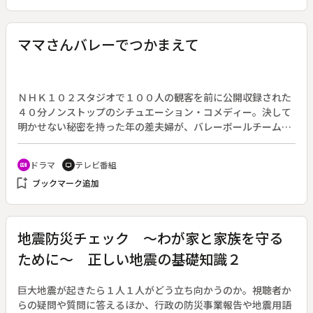
ミヤケ自動車からディーラーに出向している幼なじみの隆男
（椎名桔平）に会い、クルマのセールスをやりたいと思うよう
になる。「女のセールスなんて」と拒否する営業所長の岡野
ママさんバレーでつかまえて
（蟹江敬三）を説得し、仮採用された久子だったが、訪ねる
先々で名刺すら受け取ってもらえない厳しい現実が待ってい
た。
ＮＨＫ１０２スタジオで１００人の観客を前に公開収録された
４０分ノンストップのシチュエーション・コメディー。決して
明かせない秘密を持った年の差夫婦が、バレーボールチームの
部室でコミカルな時間を繰り広げる。◆地元スーパーのバック
アップで作られたママさんバレーの弱小クラブチーム「マミー
ドラマ
テレビ番組
recent_actors
tv
ズ」。キャプテンである姐御肌の鈴子（黒木瞳）を筆頭に、多
bookmark_add
ブックマーク追加
彩なキャラクターのママさん選手が揃う。成績アップのテコ入
れ策として、恩師であるお婆ちゃんコーチを招いた鈴子だが、
ひょんなことから若いイケメン男性が登場する。俄然やる気を
起こしたママさん選手たちだが、なぜか鈴子だけは困り顔。実
地震防災チェック ～わが家と家族を守る
はこのイケメン男性・光太郎（向井理）は、みんなに内緒にし
ために～ 正しい地震の基礎知識２
ている鈴子のひと回り年下の夫なのだ。
巨大地震が起きたら１人１人がどう立ち向かうのか。視聴者か
らの疑問や質問に答えるほか、行政の防災事業報告や地震用語