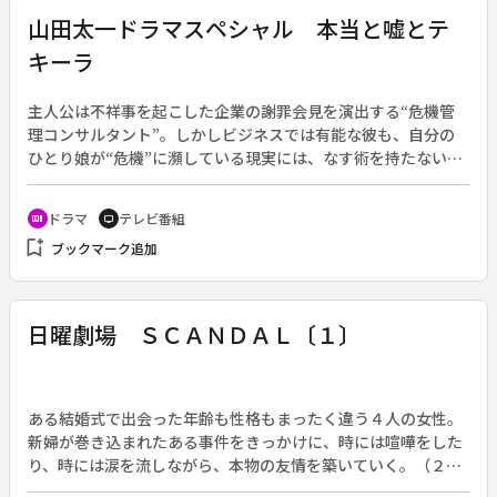
山田太一ドラマスペシャル 本当と嘘とテ
キーラ
主人公は不祥事を起こした企業の謝罪会見を演出する“危機管
理コンサルタント”。しかしビジネスでは有能な彼も、自分の
ひとり娘が“危機”に瀕している現実には、なす術を持たない。
企業と家族という二つの舞台が絡み合いながら、皆が「本当」
と「嘘」の間で揺れ動く。◆少年野球チームのユニフォームに
ドラマ
テレビ番組
recent_actors
tv
欠陥が見つかった製造会社。相談を受けた危機管理コンサルタ
bookmark_add
ブックマーク追加
ントの尾崎章次（佐藤浩市）は、製造会社の社長・国松（山崎
努）らと相談し、真相を明らかにせず、全ての罪を検品担当部
長・高野（柄本明）に被って貰うことにする。紛糾した謝罪会
見の後、章次の携帯電話に中学生の娘・朝美（夏未エレナ）か
日曜劇場 ＳＣＡＮＤＡＬ〔１〕
ら意味深なメールが入った。聞けば同級生が自殺したという
が、章次は朝美の様子にどこか違和感を覚える。朝美から話を
聞こうにも、うまく誤魔化されてしまう章次は、自殺した里花
の母親・川本佳代（樋口可南子）から呼び出される。
ある結婚式で出会った年齢も性格もまったく違う４人の女性。
新婦が巻き込まれたある事件をきっかけに、時には喧嘩をした
り、時には涙を流しながら、本物の友情を築いていく。（２０
０８年１０月１９日～１２月２１日放送、全１０回）◆結婚１