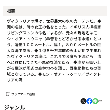
概要
ヴィクトリアの滝は、世界最大の水のカーテンだ。◆
滝の名は、時の女王の名をとった、イギリス人探検家
リビングストンの命名によるが、元々の現地名はモ
シ・オア・トウニャ（轟音をとどろかせる水煙）とい
う。落差１００メートル、幅１，８００メートルの巨
大な滝である。◆１億８千万年前の火山活動で生まれ
たヴィクトリアの滝は、これまで８度も下流から上流
へと移動してきた不思議な滝である。◆滝から舞い上
がる飛沫が周辺の森林地帯を潤し、野生動物たちの聖
域となっている。◆モシ・オア・トゥニャ／ヴィクト
リアの滝
bookmark_add
ブックマーク追加
ジャンル