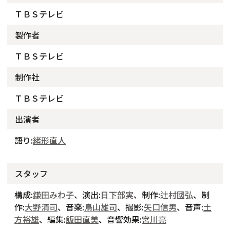
ＴＢＳテレビ
製作者
ＴＢＳテレビ
制作社
ＴＢＳテレビ
出演者
語り:
緒形直人
スタッフ
構成:
鎌田みわ子
、演出:
日下部実
、制作:
辻村國弘
、制
作:
大野清司
、音楽:
鳥山雄司
、撮影:
矢口信男
、音声:
土
方裕雄
、編集:
飯田直美
、音響効果:
宮川亮