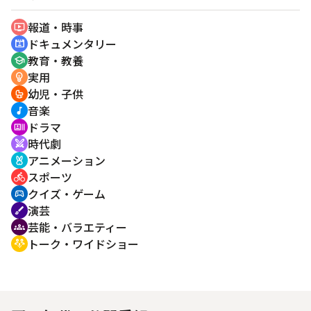
報道・時事
ondemand_video
ドキュメンタリー
cinematic_blur
教育・教養
school
実用
emoji_objects
幼児・子供
crib
音楽
music_note
ドラマ
recent_actors
時代劇
swords
アニメーション
cruelty_free
スポーツ
directions_bike
クイズ・ゲーム
sports_esports
演芸
brush
芸能・バラエティー
groups
トーク・ワイドショー
adaptive_audio_mic