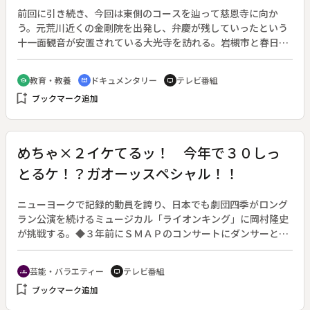
前回に引き続き、今回は東側のコースを辿って慈恩寺に向か
う。元荒川近くの金剛院を出発し、弁慶が残していったという
十一面観音が安置されている大光寺を訪れる。岩槻市と春日部
市の境である元荒川の自然堤防にも街道跡が残り、当時の川の
流れを物語る。春日部市に入ると道標には「慈恩寺道」の表記
教育・教養
ドキュメンタリー
テレビ番組
school
cinematic_blur
tv
が増える。慈恩寺は最澄に師事した円仁が平安時代に創建した
bookmark_add
ブックマーク追加
名刹で、坂東十二番の札所として知られる。鎌倉街道は、慈恩
寺と十三番札所浅草寺を結ぶ巡礼道を利用したと考えられる。
めちゃ×２イケてるッ！ 今年で３０しっ
とるケ！？ガオーッスペシャル！！
ニューヨークで記録的動員を誇り、日本でも劇団四季がロング
ラン公演を続けるミュージカル「ライオンキング」に岡村隆史
が挑戦する。◆３年前にＳＭＡＰのコンサートにダンサーとし
て出演した経験をもつ岡村が、劇団四季の「ライオンキング」
に出演する計画を立てた。目指すのはもちろん主役・シンバ。
芸能・バラエティー
テレビ番組
groups
tv
四季の演出家・浅利慶太氏から、まずはアンサンブルから挑戦
bookmark_add
ブックマーク追加
するよう命じられるが、それでも主役を目標に４０日の特訓を
始める。発声、バレエ、ダンス。初めは何とかなると思ってい