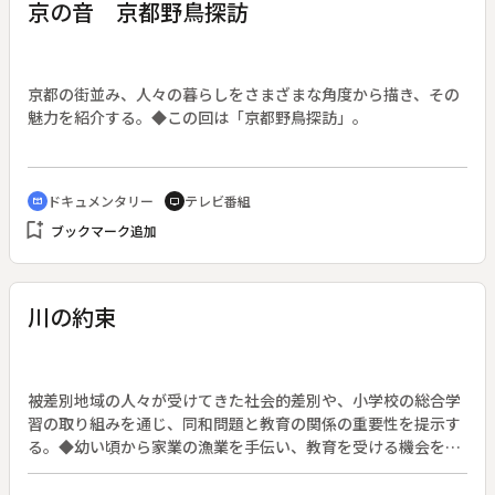
京の音 京都野鳥探訪
京都の街並み、人々の暮らしをさまざまな角度から描き、その
魅力を紹介する。◆この回は「京都野鳥探訪」。
ドキュメンタリー
テレビ番組
cinematic_blur
tv
bookmark_add
ブックマーク追加
川の約束
被差別地域の人々が受けてきた社会的差別や、小学校の総合学
習の取り組みを通じ、同和問題と教育の関係の重要性を提示す
る。◆幼い頃から家業の漁業を手伝い、教育を受ける機会を失
った兄弟。成人して社会の差別構造を知り、部落解放運動を続
けるうちに、差別構造を変えるための教育の大切さに気付く。