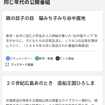
同じ年代の公開番組
親の目子の目 猫みち子みち谷中露地
東京・谷中に住む小学生の３人姉妹が書いた“谷中猫マップ”を
手がかりに、子どもたちの日常生活と、ノラネコの生態を取材
していく。（１９９９年９月に放送された番組の再放送）
◆“猫マップ”を元に子どもたちの日常を追ってみると、寺の境
内や墓地、駐車場など、彼らが遊ぶ場所にはネコもくつろいで
ドキュメンタリー
教育・教養
テレビ番組
cinematic_blur
school
tv
いることがわかる。また路地裏は、まるで庭のように“生活の
bookmark_add
ブックマーク追加
場”として機能していることも判明。子どももネコも居心地の
いい場所を本能的に選び取り、自分たちの世界を広げているよ
うだ。そしてそんな子どもやネコを、大人たちは干渉しすぎる
ことなく、ほどよい距離で見守っている。谷中の町に暮らす子
２０世紀広島あのとき 造船王国ひろしま
どもたちの世界を紹介し、ノスタルジックなとらえ方ではな
く、子どもの視線、そしてネコの立場から、現代を生きる知恵
を探っていく。
中国放送が保有する開局以来の貴重なライブラリー資料と、視