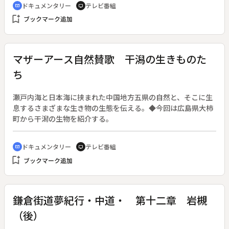
ドキュメンタリー
テレビ番組
cinematic_blur
tv
教育を受けられなかった人々を集めて学習会を開くとともに、
bookmark_add
ブックマーク追加
地区の伝統の見直しとそれを支えてきた人々の暮らしを子供た
ちに知って欲しいと活動を続けている。
マザーアース自然賛歌 干潟の生きものた
ち
瀬戸内海と日本海に挟まれた中国地方五県の自然と、そこに生
息するさまざまな生き物の生態を伝える。◆今回は広島県大柿
町から干潟の生物を紹介する。
ドキュメンタリー
テレビ番組
cinematic_blur
tv
bookmark_add
ブックマーク追加
鎌倉街道夢紀行・中道・ 第十二章 岩槻
（後）