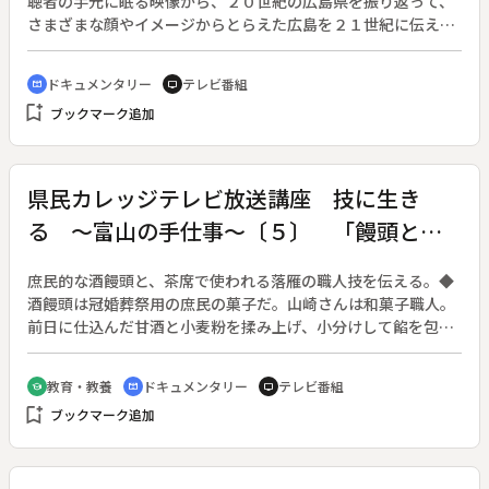
聴者の手元に眠る映像から、２０世紀の広島県を振り返って、
さまざまな顔やイメージからとらえた広島を２１世紀に伝え
る。◆この回は「造船王国ひろしま」。
ドキュメンタリー
テレビ番組
cinematic_blur
tv
bookmark_add
ブックマーク追加
県民カレッジテレビ放送講座 技に生き
る ～富山の手仕事～〔５〕 「饅頭と落
雁」～駄菓子職人と和菓子職人～
庶民的な酒饅頭と、茶席で使われる落雁の職人技を伝える。◆
酒饅頭は冠婚葬祭用の庶民の菓子だ。山崎さんは和菓子職人。
前日に仕込んだ甘酒と小麦粉を揉み上げ、小分けして餡を包ん
で蒸す。かつては１人の職人が１日８００個包んだ。６月１日
には無病息災を願い、朔日饅頭を求める人の行列ができる。◆
教育・教養
ドキュメンタリー
テレビ番組
school
cinematic_blur
tv
落雁は茶席用の高級な菓子。和三盆糖につなぎ用の少量の蜜と
bookmark_add
ブックマーク追加
色素を加え、木型に詰めて突き固め、裏返して型から抜く。茶
人のもてなしの心を汲んで、四季の美を小さな菓子に表現す
る。◆酒饅頭（朔日饅頭）づくりの工程、落雁づくりの工程