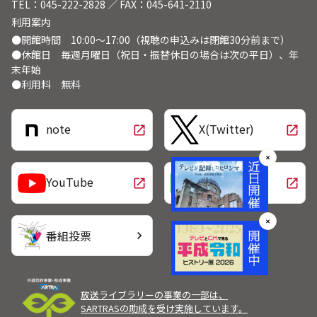
TEL：045-222-2828 ／ FAX：045-641-2110
利用案内
●開館時間 10:00～17:00（視聴の申込みは閉館30分前まで）
●休館日 毎週月曜日（祝日・振替休日の場合は次の平日）、年
末年始
●利用料 無料
note
X(Twitter)
open_in_new
open_in_new
✕
LINE
YouTube
open_in_new
open_in_new
✕
番組投票
chevron_right
放送ライブラリーの事業の一部は、
SARTRASの助成を受け実施しています。