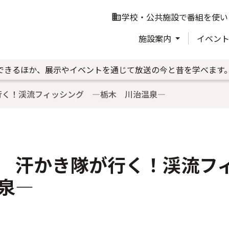
学校・公共施設で番組を使い
business
施設案内
イベン
できるほか、展示やイベントを通じて放送の今と昔を学べます
行く！渓流フィッシング ―栃木 川治温泉―
 汗かき隊が行く！渓流フ
泉―