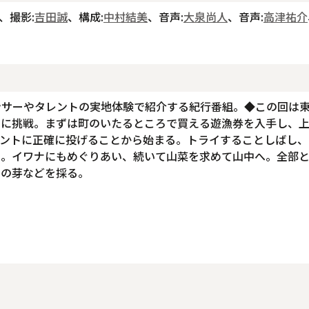
、撮影:
吉田誠
、構成:
中村結美
、音声:
大泉尚人
、音声:
高津祐介
ンサーやタレントの実地体験で紹介する紀行番組。◆この回は
りに挑戦。まずは町のいたるところで買える遊漁券を入手し、
イントに正確に投げることから始まる。トライすることしばし、
る。イワナにもめぐりあい、続いて山菜を求めて山中へ。全部
ラの芽などを採る。