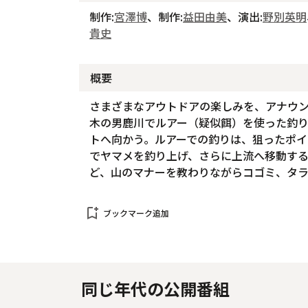
制作:
宮澤博
、制作:
益田由美
、演出:
野別英明
貴史
概要
さまざまなアウトドアの楽しみを、アナウ
木の男鹿川でルアー（疑似餌）を使った釣
トへ向かう。ルアーでの釣りは、狙ったポ
でヤマメを釣り上げ、さらに上流へ移動す
ど、山のマナーを教わりながらコゴミ、タ
bookmark_add
ブックマーク追加
同じ年代の公開番組