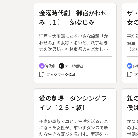
金曜時代劇 御宿かわせ
ザ
み〔１〕 幼なじみ
女
江戸・大川端にある小さな旅籠「か
平均
わせみ」の女将・るいと、八丁堀与
酒屋
力の次男坊・神林東吾のもどかしい
（２
恋模様を背景に、捕り物を織り込み
居酒
つつ描かれる人間模様の物語。（５
きて
時代劇
テレビ番組
ド
swords
tv
cinematic_blur
月３０日終了、全８回）◆初秋、長
の職
bookmark_add
bookmark_add
崎遊学を終えた東吾が一年ぶりに帰
ブックマーク追加
てい
ブ
ってきた。幼なじみの二人の思いが
客の
再会を機に盛り上がる折、植木屋の
たが
娘・お糸の縁談にまつわる相談事が
店。
愛の劇場 ダンシングラ
親
持ち込まれる。相手の男に、気にな
には
イフ〔２５・終〕
僕
る幼なじみの女がいるというのだ。
居酒
さん
後、
不慮の事故で車いす生活を送ること
かつ
腸が
になった女性が、車いすダンスで新
の小
きて
たな生きる喜びを見出す。実話をも
世話