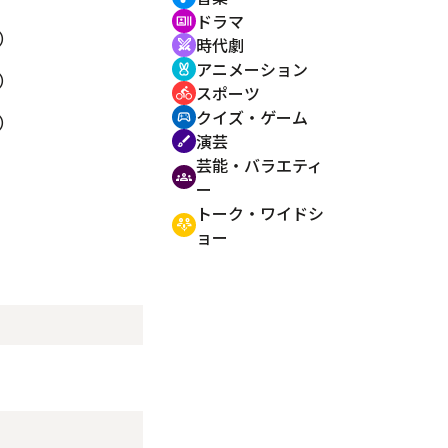
ドラマ
recent_actors
）
時代劇
swords
アニメーション
cruelty_free
）
スポーツ
directions_bike
クイズ・ゲーム
sports_esports
）
演芸
brush
芸能・バラエティ
groups
ー
トーク・ワイドシ
adaptive_audio_mic
ョー