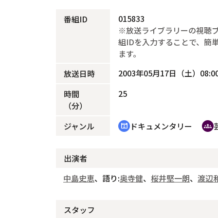
015833
番組ID
※放送ライブラリーの視聴
組IDを入力することで、簡
ます。
2003年05月17日（土）08:00
放送日時
25
時間
（分）
ジャンル
ドキュメンタリー
cinematic_blur
groups
出演者
中島史恵
、語り:
奥寺健
、
桜井堅一朗
、
渡辺
スタッフ