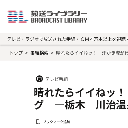
テレビ・ラジオで放送された番組・ＣＭ４万本以上を視聴
トップ
番組検索
晴れたらイイねッ！ 汗かき隊が
テレビ番組
tv
晴れたらイイねッ！
グ ―栃木 川治温
bookmark_add
ブックマーク追加