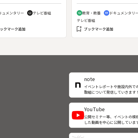
事をしているが、給料は以前の
らあとを継ごうとする少年の姿
になってしまった。そんなある
し、「生きる力」とは何かを描
キュメンタリー
テレビ番組
教育・教養
ドキュメンタリ
tv
school
cinematic_blur
仕事中に大怪我をして、仕事を
◆５歳のころから見よう見まね
テレビ番組
てしまう。一方、居酒屋で料理
の世話を手伝ってきた上川君
せられていた栗原さん（７７
今では出産に立ち会って母牛を
bookmark_add
ックマーク追加
ブックマーク追加
は、料理の仕事を探すが、面接
けし、学校を休んでも子牛の世
辿り着けない。かつては社長夫
精を出す。ＢＳＥ騒ぎで周囲に
して不自由ない生活をしていた
業する農家もあるが、彼は「牛
さんは、人生の中で今が一番苦
を大きくして牛をたくさん飼う
ていると語る。それでもこの逆
」が夢だと語る。
中、高齢の女性２人はたくまし
きている。
note
イベントレポートや施設内外で
取組について発信していきます
YouTube
公開セミナー等、イベントの模
した動画を中心に公開していま