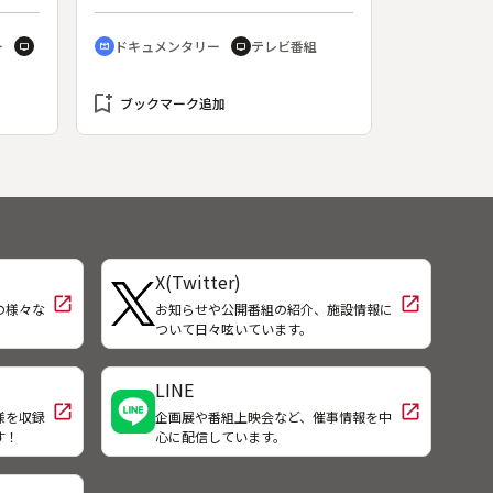
し、他地域では禁止されてなかった
ため、使用が続けられていた。な
ー
ドキュメンタリー
テレビ番組
tv
cinematic_blur
tv
ぜ、消費者や母なる海を裏切るの
か？行政の対応の遅れと汚染の実態
bookmark_add
を徹底追跡する。◆４年前、発癌性
ブックマーク追加
が指摘される劇薬を海へと垂れ流す
魚の養殖業者の問題が報じられた。
警察は劇薬の闇の販売ルートを摘発
したが、最近になってまた新たな汚
染ルートが浮かび上がった。劇薬の
投与は食の安全はもとより、薬を扱
う業者の健康も蝕み、周辺海域の生
X(Twitter)
物にも深刻なダメージを与える。安
open_in_new
open_in_new
全性と経済性は両立しないのか。
の様々な
お知らせや公開番組の紹介、施設情報に
！
ついて日々呟いています。
LINE
open_in_new
open_in_new
様を収録
企画展や番組上映会など、催事情報を中
す！
心に配信しています。