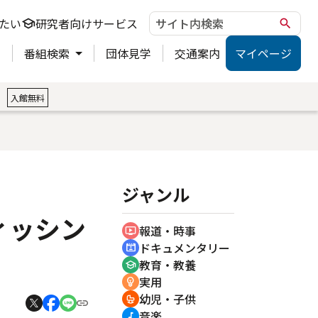
たい
研究者向けサービス
school
search
ト
番組検索
団体見学
交通案内
マイページ
。
入館無料
ジャンル
ィッシン
報道・時事
ondemand_video
ドキュメンタリー
cinematic_blur
教育・教養
school
実用
emoji_objects
幼児・子供
crib
音楽
music_note