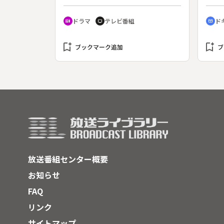
の仕
とにしたヒューマンドラマ。“ｄａｎ
なが
半分
ｃｉｎｇ ｌｉｆｅ”。原作：三上晶
を通
ドラマ
テレビ番組
ド
recent_actors
tv
cinematic_blur
日、
代。（２００３年５月５日～６月６
く。
失っ
日放送、全２５回）◆最終回。いよ
で牛
を任
bookmark_add
いよダンス大会の当日となった。会
bookmark_add
は、
ブックマーク追加
ブ
歳）
場にまゆ（今江千佳）の姿がないこ
手助
にも
とは残念だったが、見ていてくれる
話に
人と
と思って頑張ろうと明子（遠藤久美
は廃
栗原
子）は決意する。一方、明子の父・
小屋
労し
正史（阿藤快）は会場を飛び出して
こと
境の
まゆの家へ行き、一緒に会場に行っ
く生
てくれと懇願する。
放送番組センター概要
お知らせ
FAQ
リンク
サイトマップ