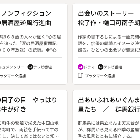
・ノンフィクション
出会いのストーリー
の居酒屋逆風行進曲
松了作・樋口可南子
〔１〕 アキコ
年齢６８歳の人々が働く“心の居
作家の書下ろしによる一話完結
”を追った「涙の居酒屋奮闘記」
語を、俳優の朗読とイメージ映
０００年放送）の続編。◆“心の
綴る。ひとつの出会いが翌週に
屋”では、年をとっても自力で生
な出会いを生むスタイルで、一
いかなければならないが、多く
にわたって展開していく。◆こ
キュメンタリー
テレビ番組
ドラマ
テレビ番組
tv
recent_actors
tv
場に断られてきた人たちが働い
は岩松了作・樋口可南子朗読の
bookmark_add
た。真心のこもったサービスで
ックマーク追加
回「アキコ」。
ブックマーク追加
心をつかみ、一躍繁盛店となっ
、開業から３年であっけなく閉
居酒屋で働いていた高齢者たち
の目子の目 やっぱり
出あいふれあいぐん
過酷な人生が待っていた。“心の
は牛が好き
星たち ／ 群馬銀
屋”で接客の仕事をしていた高橋
（７３歳）は、夫に先立たれた
春特別番組
誰の世話にもなりたくないと直
て和牛の繁殖で栄えた中国山地
群馬県には県立ぐんま天文台が
んの再発に怯えながら独りで生
さな町で、両親を手伝って牛の
が、群馬から見える四季の星座
きた。現在はレストランの清掃
をし、決して楽ではないと知り
季の風景とともに紹介する。