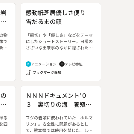
 岩
感動紙芝居優しさ便り
朗読
雪だるまの顔
の物
「親切」や「優しさ」などをテーマ
像で
にしたショートストーリー。日常の
新た
ささいな出来事のなかに隠された、
ヶ月
心打たれる瞬間をつづる。◆この回
の回
は「雪だるまの顔」。
アニメーション
テレビ番組
cruelty_free
tv
第１
bookmark_add
ブックマーク追加
まの
ＮＮＮドキュメント’０
行新
３ 裏切りの海 養殖フ
グとホルマリン
ある
フグの養殖に使われていた「ホルマ
を四
リン」。安全性に問題があるとし
て、熊本県では使用を禁じた。しか