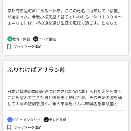
京都府田辺町薪にある一休寺。ここの地名に由来して「薪能」
が始まった。◆後小松天皇の皇子といわれる一休（１３９４～
１４８１）は、禅の道を選び生涯を風狂で過ごす。とんちの一
休像からは想像もできぬ希代の禅僧で、室町文化の潮流の中で
生きた。そして乱世の中を生き抜き、近世へ通ずる文化の指導
教育・教養
テレビ番組
school
tv
的役割を果たした。矛盾した世を矛盾したまま生き、その目は
bookmark_add
ブックマーク追加
偽善を見抜き、常識を笑い、激しく悪を見据えた。人々は風狂
と見たが、とんちゃくしない一生だった。◆【重要文化財】一
休和尚像、一休和尚坐像〔酬恩庵〕、真山水図〔真珠庵〕
◆【その他】華叟禅師木像、「一休」号（華叟禅師書）〔祥瑞
ふりむけばアリラン峠
寺〕、一休骸骨〔龍谷大学図書館〕
日本と韓国の間の歴史に翻弄された父に着せられた汚名を雪ぐ
ことを望んで生きた男と彼を支え続けた妻、その夫婦の姿を通
して人間の悲劇を描く。◆大東国男さんは韓国名を李碩奎とい
う帰化人。父は李容九といい、日本と韓国の対等な連邦化を夢
見て親日団体を組織していた。しかし日本人同志に裏切られ、
ドキュメンタリー
テレビ番組
cinematic_blur
tv
理想と異なる植民地化への道を開いたことになってしまう。売
bookmark_add
ブックマーク追加
国奴の烙印を押されてしまった父の真意を訴え続けた国男さん