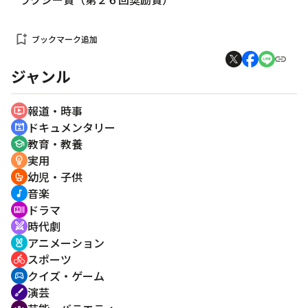
bookmark_add
ブックマーク追加
ジャンル
報道・時事
ondemand_video
ドキュメンタリー
cinematic_blur
教育・教養
school
実用
emoji_objects
幼児・子供
crib
音楽
music_note
ドラマ
recent_actors
時代劇
swords
アニメーション
cruelty_free
スポーツ
directions_bike
クイズ・ゲーム
sports_esports
演芸
brush