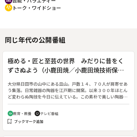
芸能・バラエティー
groups
トーク・ワイドショー
adaptive_audio_mic
同じ年代の公開番組
極める・匠と至芸の世界 みだりに昔をく
ずさぬよう（小鹿田焼／小鹿田焼技術保存
会）
大分県日田市の山中にある皿山。戸数１４、７０人が肩寄せあ
う集落。日常雑器の陶器を江戸期に開窯。以来３００年ほとん
ど変わらぬ陶技を今日に伝えている。この素朴で美しい陶器を
見出したのは、民芸運動の父・柳宗悦である。山深い里で、自
らの美しさを知らずに風雪に耐えてきた小鹿田焼は、美術品で
教育・教養
テレビ番組
school
tv
も骨とう品でもない健康的な美しさとたくましさが評価され
bookmark_add
ブックマーク追加
た。里人のきずなと陶芸を追う。