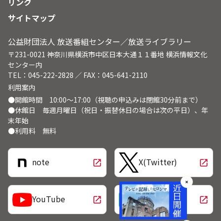
リンク
サイトマップ
公益財団法人 放送番組センター／放送ライブラリー
〒231-0021 神奈川県横浜市中区日本大通１１番地 横浜情報文化
センター内
TEL：045-222-2828 ／ FAX：045-641-2110
利用案内
●開館時間 10:00～17:00（視聴の申込みは閉館30分前まで）
●休館日 毎週月曜日（祝日・振替休日の場合は次の平日）、年
末年始
●利用料 無料
note
X(Twitter)
open_in_new
open_in_new
✕
LINE
YouTube
open_in_new
open_in_new