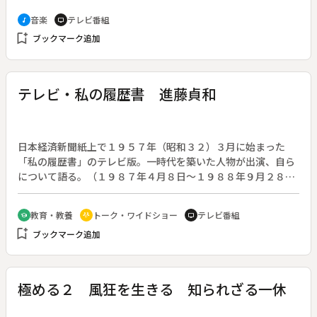
音楽
テレビ番組
music_note
tv
bookmark_add
ブックマーク追加
テレビ・私の履歴書 進藤貞和
日本経済新聞紙上で１９５７年（昭和３２）３月に始まった
「私の履歴書」のテレビ版。一時代を築いた人物が出演、自ら
について語る。（１９８７年４月８日～１９８８年９月２８
日、全７８回。出演者の肩書・年齢は放送当時のもの）◆第６
０回は三菱電機相談役・進藤貞和さん（６０歳）。
教育・教養
トーク・ワイドショー
テレビ番組
school
adaptive_audio_mic
tv
bookmark_add
ブックマーク追加
極める２ 風狂を生きる 知られざる一休