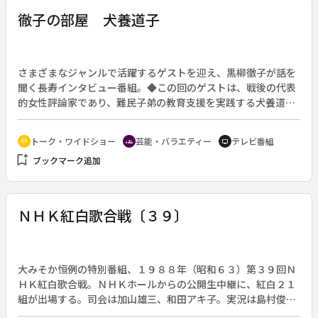
徹子の部屋 犬養道子
さまざまなジャンルで活躍するゲストを迎え、黒柳徹子が話を
聞く長寿インタビュー番組。◆この回のゲストは、戦後の代表
的女性評論家であり、難民子弟の教育支援を実践する犬養道子
氏。欧米の大学で哲学・聖書学を学び、その後ヨーロッパに滞
在。難民が流入し、木々を薪にしたため環境破壊を引き起こし
トーク・ワイドショー
芸能・バラエティー
テレビ番組
adaptive_audio_mic
groups
tv
た地域への植林「みどりの一本」運動の提唱・実践、「犬養基
bookmark_add
ブックマーク追加
金」の創設など、アジア・アフリカ・ヨーロッパの難民救済の
ために精力的な活動を続けている。「育てること」の重要性を
熱く語る。
ＮＨＫ紅白歌合戦〔３９〕
大みそか恒例の特別番組、１９８８年（昭和６３）第３９回Ｎ
ＨＫ紅白歌合戦。ＮＨＫホールからの公開生中継に、紅白２１
組が出場する。司会は加山雄三、和田アキ子。実況は島村俊
治、総合司会は杉浦圭子アナウンサー。