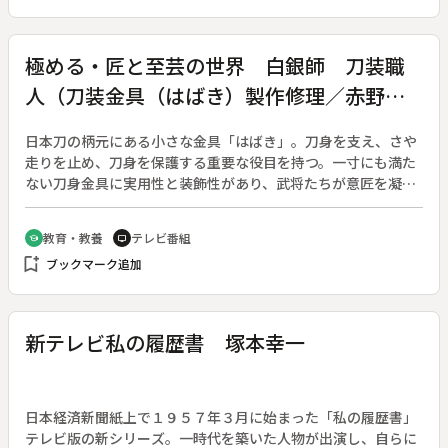
の姓「大東」は、韓国と日本が合邦して生まれるはずだった国
の名である。日本人である妻とは、１９４５年韓国・ソウルで
結ばれた。国男さんを支え、史料調査に力を注ぐ。１９８６年
極める・匠と至芸の世界 白銀師 刀装職
６月、国男さんは失意のうちに亡くなった。
人（刀装金具（はばき）製作修理／赤野栄
一）
日本刀の柄元にある小さな金具「はばき」。刀身を支え、さや
走りを止め、刀身を保護する重要な役目を持つ。一寸にも満た
ない刀身金具に実用性と装飾性があり、武将たちが意匠を凝ら
し存在の証とした柄に、白銀師たちも仕事の印として精魂を込
めてきた。◆習熟した指先が自在に動く江戸職人・赤野栄一の
教育・教養
テレビ番組
school
tv
気負いのない人柄と技の中に日本刀の奥深い美がひっそりと隠
bookmark_add
ブックマーク追加
されている。
新テレビ私の履歴書 塚本幸一
日本経済新聞紙上で１９５７年３月に始まった「私の履歴書」
テレビ版の新シリーズ。一時代を築いた人物が出演し、自らに