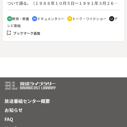
ついて語る。（１９８８年１０月５日～１９９１年３月２６日
放送、全１２７回）◆塚本幸一：ワコール会長。１９２０年、
滋賀に生まれ、１９４６年和江商事を創業。１９４９年株式会
教育・教養
ドキュメンタリー
トーク・ワイドショー
テ
school
cinematic_blur
adaptive_audio_mic
tv
社に改組（社長）、婦人洋装下着の生産販売を開始。１９５７
レビ番組
年ワコール販売を設立（社長）。１９６４年両社を合併、ワコ
bookmark_add
ールと改称し社長に就任した。
ブックマーク追加
放送番組センター概要
お知らせ
FAQ