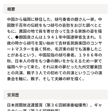
概要
中国から福岡に移住した、胡弓奏者の趙さん一家。中
国数千百年の伝統をもつ胡弓の哀愁をおびた調べとと
もに、異国の地で肩を寄せ合って生きる家族の姿を描
く。◆趙国良さんは１９４１年中国遼寧省生まれ。５
歳の時から胡弓を習い始めて吉林省民族楽団のコンサ
ートマスターを長く努め、毛沢東の前でも演奏したこ
とがあるという、中国屈指の胡弓奏者。１９８６年の
秋、日本人の母をもつ妻の願いをかなえるため一家で
福岡へやって来た。それ以来の夢だった九州交響楽団
との共演、親子３人での初めての共演という二つの演
奏会を軸に、親子、そして夫婦の絆を描く。
受賞歴
日本民間放送連盟賞（第３６回娯楽番組優秀）、ギャ
ラクシー賞（第２６回奨励賞）