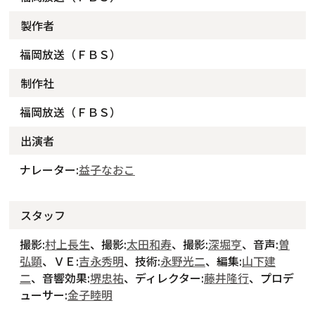
製作者
福岡放送（ＦＢＳ）
制作社
福岡放送（ＦＢＳ）
出演者
ナレーター:
益子なおこ
スタッフ
撮影:
村上長生
、撮影:
太田和寿
、撮影:
深堀亨
、音声:
曽
弘顕
、ＶＥ:
吉永秀明
、技術:
永野光二
、編集:
山下建
二
、音響効果:
堺忠祐
、ディレクター:
藤井隆行
、プロデ
ューサー:
金子睦明