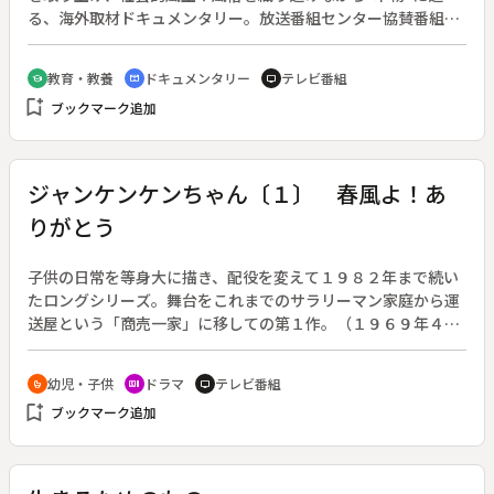
る、海外取材ドキュメンタリー。放送番組センター協賛番組。
（１９６９年１０月５日～１９７０年３月２９日放送、全２６
回）◆今回の主役は、イタリアの熱狂的なクルマ好きの男た
教育・教養
ドキュメンタリー
テレビ番組
school
cinematic_blur
tv
ち。イタリアでは、実用性重視の小型車はもちろん、趣味性・
bookmark_add
ブックマーク追加
デザイン性を重視した高級車や、高速を目指すレース用のクル
マも多く作られている。レーシングドライバーを目指して自動
車修理工場で働く青年、スポーツカーの開発者など、クルマに
情熱を注ぐイタリア人男性たちを追う。
ジャンケンケンちゃん〔１〕 春風よ！あ
りがとう
子供の日常を等身大に描き、配役を変えて１９８２年まで続い
たロングシリーズ。舞台をこれまでのサラリーマン家庭から運
送屋という「商売一家」に移しての第１作。（１９６９年４月
３日～１９７０年２月２６日放送）◆新しいすてきなシャツを
買ってもらったケンちゃん（宮脇康之）は嬉しくてみんなに見
幼児・子供
ドラマ
テレビ番組
crib
recent_actors
tv
せる。近所のお兄さんに、お父さんやお母さんに「ありがと
bookmark_add
ブックマーク追加
う」といえばもっといいことがあるといわれ、実行しようとす
るがどうしても「ありがとう」の一言がいえない。しまいには
なぜありがとうといわないといけないのか悩んでしまう。モノ
クロ作品。