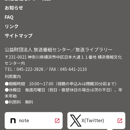
お知らせ
FAQ
リンク
サイトマップ
公益財団法人 放送番組センター／放送ライブラリー
〒231-0021 神奈川県横浜市中区日本大通１１番地 横浜情報文化
センター内
TEL：045-222-2828 ／ FAX：045-641-2110
利用案内
●開館時間 10:00～17:00（視聴の申込みは閉館30分前まで）
●休館日 毎週月曜日（祝日・振替休日の場合は次の平日）、年
末年始
●利用料 無料
note
X(Twitter)
open_in_new
open_in_new