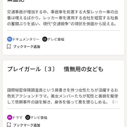
交通事故が増加する中、事故車を処置する大型レッカー車の出
番は増えるばかり。レッカー車を運用する会社を経営する社長
の奮闘ぶりを追い、現代“交通戦争”の現状を側面から捉える。
ドキュメンタリー
テレビ番組
cinematic_blur
tv
bookmark_add
ブックマーク追加
プレイガール〔３〕 情無用の女ども
国際秘密保険調査員という肩書きを持つ女性たちが活躍するお
色気アクションドラマ。美女メンバーたちが知性と美貌を駆使
して依頼事件の謎を解き、身体を張って悪を懲らしめる。（１
９６９年４月７日～１９７４年９月３０日放送）◆第３話「情
無用の女ども」。フランスの新進デザイナー・アラン浜田が来
ドラマ
テレビ番組
recent_actors
tv
日した。スイス銀行のシークレット・エージェントからの依頼
bookmark_add
ブックマーク追加
によると、浜田は離婚問題で生命を狙われているらしい。