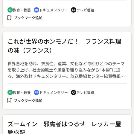
回）◆今回は、毎年７月に秋冬の新作が発表されるパリのファ
教育・教養
ドキュメンタリー
テレビ番組
school
cinematic_blur
tv
ッションショーの舞台裏を取材。華やかな衣装を身にまとうモ
bookmark_add
ブックマーク追加
デルやその衣装を整えるスタッフ、独創的な作品を作り出すデ
ザイナーなど、世界のファッションをリードするショーの制作
風景を追う。
これが世界のホンモノだ！ フランス料理
の味（フランス）
世界各地を訪ね、衣食住、産業、文化など毎回ひとつのテーマ
を取り上げ、社会的風土や風俗を織り込みながら“本物”に迫
る、海外取材ドキュメンタリー。放送番組センター協賛番組。
（１９６９年１０月５日～１９７０年３月２９日放送、全２６
回）◆今回のテーマは、フランス料理。美食の国、フランス。
教育・教養
ドキュメンタリー
テレビ番組
school
cinematic_blur
tv
海と大地の豊かな恵みと変化に富んだ気候風土が特色ある郷土
bookmark_add
ブックマーク追加
料理を生み、それらを慈しむグルメ文化を育んだ。グルメと
は、食通・食道楽という意味のフランス語である。料理学校で
学ぶ人、チーズ作りに励む人、果ては酒蔵に眠るワインまで、
食に対するフランス人の姿勢やこだわりを紹介する。
ズームイン 邪魔者はつるせ レッカー屋
繁盛記