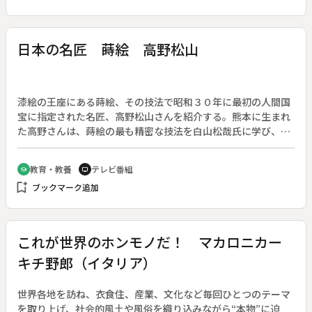
日本の名匠 蒔絵 高野松山
漆絵の王座にある蒔絵、その技法で昭和３０年に最初の人間国
宝に指定された名匠、高野松山さんを紹介する。熊本に生まれ
た高野さんは、蒔絵の最も精密な技法を白山松哉氏に学び、松
山の名をうけ、白山派蒔絵の多彩な技術を駆使しながら近代蒔
絵の確立に力を注いだ。その優美で格調高い作品は、伝統をき
教育・教養
テレビ番組
school
tv
り拓き、修練をつんだ賜物であり、番組では、一千種をこえる
bookmark_add
ブックマーク追加
道具を自在に使い、香合の高蒔絵を制作する姿を追う。
これが世界のホンモノだ！ マカロニカー
キチ野郎（イタリア）
世界各地を訪ね、衣食住、産業、文化など毎回ひとつのテーマ
を取り上げ、社会的風土や風俗を織り込みながら“本物”に迫