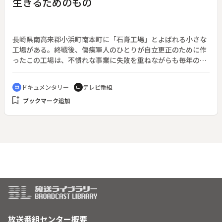
生きるためのもの
長崎県南高来郡小浜町南本町に「石膏工場」とよばれる小さな
工場がある。終戦後、傷痍軍人のひとりが自立更正のために作
ったこの工場は、不慣れな事業に失敗を重ねながらも毎年の干
支動物を作り続けた。今では県下の美術教育の縁の下の力もち
として、美術教室にブロンズ像を納入している。国や県から補
ドキュメンタリー
テレビ番組
cinematic_blur
tv
助も受けず、身障者をいつでも受け入れ、自立の工場運営を続
bookmark_add
ブックマーク追加
けている。弱者の味方、不屈の人間像をつづる。
放送番組センター概要