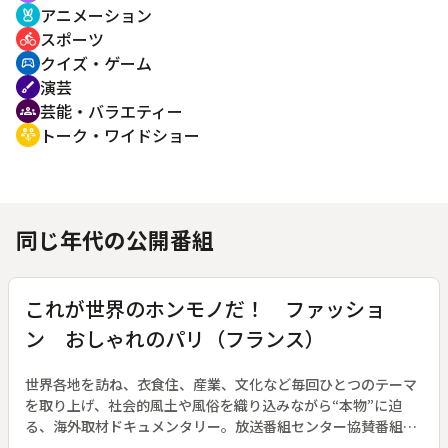
アニメーション
cruelty_free
スポーツ
directions_bike
クイズ・ゲーム
sports_esports
演芸
brush
芸能・バラエティー
groups
トーク・ワイドショー
adaptive_audio_mic
同じ年代の公開番組
これが世界のホンモノだ！ ファッショ
ン おしゃれのパリ（フランス）
世界各地を訪ね、衣食住、産業、文化など毎回ひとつのテーマ
を取り上げ、社会的風土や風俗を織り込みながら“本物”に迫
る、海外取材ドキュメンタリー。放送番組センター協賛番組。
（１９６９年１０月５日～１９７０年３月２９日放送、全２６