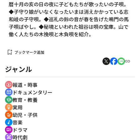
暦十月の亥の日の夜に子どもたちが歌ったいの子唄。
◆子守り娘がいなくなったいまは消えかかっている志
和岐の子守唄。◆巡礼の鈴の音が春を告げた鳴門の馬
子唄ばやし。◆秘境といわれた祖谷は唄の宝庫。山で
働く人たちの木挽唄と木負唄を紹介。
bookmark_add
ブックマーク追加
ジャンル
報道・時事
ondemand_video
ドキュメンタリー
cinematic_blur
教育・教養
school
実用
emoji_objects
幼児・子供
crib
音楽
music_note
ドラマ
recent_actors
時代劇
swords