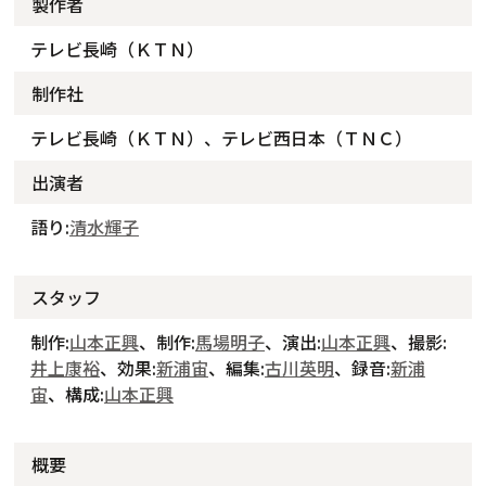
製作者
テレビ長崎（ＫＴＮ）
制作社
テレビ長崎（ＫＴＮ）、テレビ西日本（ＴＮＣ）
出演者
語り:
清水輝子
スタッフ
制作:
山本正興
、制作:
馬場明子
、演出:
山本正興
、撮影:
井上康裕
、効果:
新浦宙
、編集:
古川英明
、録音:
新浦
宙
、構成:
山本正興
概要