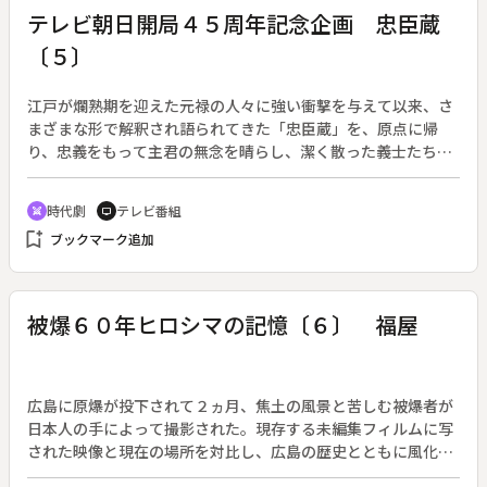
テレビ朝日開局４５周年記念企画 忠臣蔵
〔５〕
江戸が爛熟期を迎えた元禄の人々に強い衝撃を与えて以来、さ
まざまな形で解釈され語られてきた「忠臣蔵」を、原点に帰
り、忠義をもって主君の無念を晴らし、潔く散った義士たちの
物語として描く。テレビ朝日開局４５周年記念企画。（１０月
１８日～１２月１３日、全９回）◆秋、大石内蔵助は家族と共
時代劇
テレビ番組
swords
tv
に京の山科に移り住み、放蕩三昧の日々を送っていた。噂は江
bookmark_add
ブックマーク追加
戸に伝わり、同志たちは疑念を抱くが、堀部弥兵衛だけは内蔵
助を信じていた。一方で、千坂兵部から上野介の警護を命じら
れた上杉家家臣・小林平八郎は、腕の立つ浪人を集め始めてい
た。
被爆６０年ヒロシマの記憶〔６〕 福屋
広島に原爆が投下されて２ヵ月、焦土の風景と苦しむ被爆者が
日本人の手によって撮影された。現存する未編集フィルムに写
された映像と現在の場所を対比し、広島の歴史とともに風化し
つつある被爆の実相を伝える。