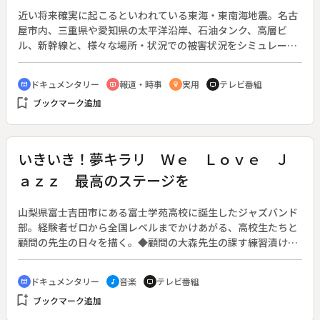
近い将来確実に起こるといわれている東海・東南海地震。名古
屋市内、三重県や愛知県の太平洋沿岸、石油タンク、高層ビ
ル、新幹線と、様々な場所・状況での被害状況をシミュレーシ
ョンし、実験を交えて検証する。また、最新の防災対策と、６
０年前の東南海地震経験者が語る防災への心構えを紹介する。
ドキュメンタリー
報道・時事
実用
テレビ番組
cinematic_blur
ondemand_video
emoji_objects
tv
◆名古屋市内での、塀や高速高架橋の倒壊を実験映像や３ＤＣ
bookmark_add
ブックマーク追加
Ｇで伝えるほか、“たかが”５０センチの津波でも人が流される
という実験などを紹介。
いきいき！夢キラリ Ｗｅ Ｌｏｖｅ Ｊ
ａｚｚ 最高のステージを
山梨県富士吉田市にある富士学苑高校に誕生したジャズバンド
部。経験者ゼロから全国レベルまでかけあがる、高校生たちと
顧問の先生の日々を描く。◆顧問の大森先生の課す練習漬けに
応え、地元にも知れ渡り、イベントにも呼ばれるようになった
高校生ジャズバンド。ジャズを通して先生が伝えたいこと、高
ドキュメンタリー
音楽
テレビ番組
cinematic_blur
music_note
tv
校生が学ぶものとは何なのか、部の最大のイベント・秋のリサ
bookmark_add
ブックマーク追加
イタルまでを追いかけた。