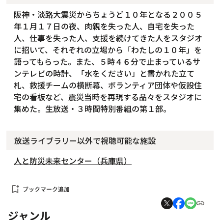
阪神・淡路大震災からちょうど１０年となる２００５
年１月１７日の夜、肉親を失った人、自宅を失った
人、仕事を失った人、支援を続けてきた人をスタジオ
に招いて、それぞれの立場から「わたしの１０年」を
語ってもらった。また、５時４６分で止まっているサ
ンテレビの時計、「水をください」と書かれた立て
札、救援チームの横断幕、ボランティア団体や仮設住
宅の看板など、震災当時を再現する品々をスタジオに
集めた。生放送・３時間特別番組の第１部。
放送ライブラリー以外で視聴可能な施設
人と防災未来センター（兵庫県）
bookmark_add
ブックマーク追加
ジャンル