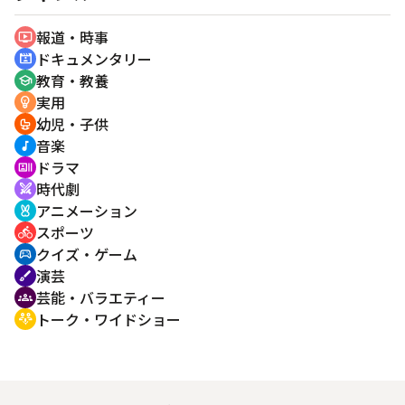
報道・時事
ondemand_video
ドキュメンタリー
cinematic_blur
教育・教養
school
実用
emoji_objects
幼児・子供
crib
音楽
music_note
ドラマ
recent_actors
時代劇
swords
アニメーション
cruelty_free
スポーツ
directions_bike
クイズ・ゲーム
sports_esports
演芸
brush
芸能・バラエティー
groups
トーク・ワイドショー
adaptive_audio_mic