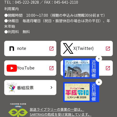
TEL：045-222-2828 ／ FAX：045-641-2110
利用案内
●開館時間 10:00～17:00（視聴の申込みは閉館30分前まで）
●休館日 毎週月曜日（祝日・振替休日の場合は次の平日）、年
末年始
●利用料 無料
note
X(Twitter)
open_in_new
open_in_new
✕
LINE
YouTube
open_in_new
open_in_new
✕
番組投票
chevron_right
放送ライブラリーの事業の一部は、
SARTRASの助成を受け実施しています。