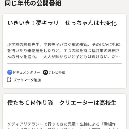
同じ年代の公開番組
いきいき！夢キラリ せっちゃんは七変化
小学校の校長先生、高校男子バスケ部の寮母、そのほかにも絵
を描いたり紙芝居をしたりと、７つの顔を持つ福井市の津田さ
んの日々を追う。「大人が輝かないと子どもは輝けない、だか
ら私はいつも輝いていたい」と語る津田さんの姿を通して、大
人は子どもに対してどんなまなざしで接していけばよいのかを
ドキュメンタリー
テレビ番組
cinematic_blur
tv
考える。
bookmark_add
ブックマーク追加
僕たちＣＭ作り隊 クリエーターは高校生
メディアリテラシーで行ってきた児童・生徒による「番組作