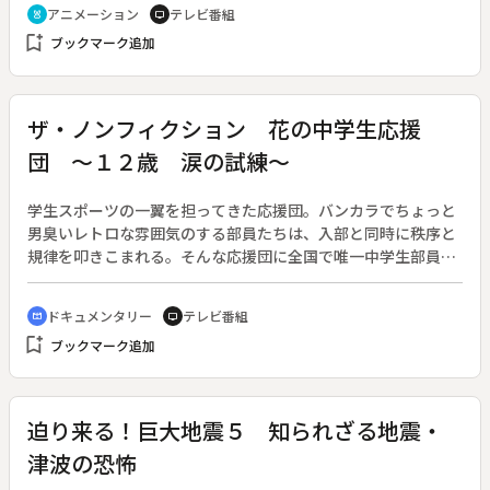
アニメーション
テレビ番組
cruelty_free
tv
bookmark_add
ブックマーク追加
ザ・ノンフィクション 花の中学生応援
団 ～１２歳 涙の試練～
学生スポーツの一翼を担ってきた応援団。バンカラでちょっと
男臭いレトロな雰囲気のする部員たちは、入部と同時に秩序と
規律を叩きこまれる。そんな応援団に全国で唯一中学生部員が
いる学校がある。明治大学の付属高校である。この学校は中高
一貫校であり、クラブ活動も中学生と高校生が一緒になって活
ドキュメンタリー
テレビ番組
cinematic_blur
tv
動する。この年、応援団に新たに中学１年生の高畠君と岡田君
bookmark_add
ブックマーク追加
が入部した。昭和２２年（１９４７）に結成され、伝統と歴史
を守ってきた応援団は、質実剛健を目指す校風の中、一際厳し
い。上級生からだけではなく、ＯＢからも厳しい指導を受け
る。夏の盛りを迎え、一層練習が厳しくなる応援団だが、２人
迫り来る！巨大地震５ 知られざる地震・
にはさらなる試練が待っていた。５日間にもおよぶ地獄の夏合
津波の恐怖
宿である。これを乗り越えると、正式に応援団として認められ
るのである。２人は果たして乗り越えることができるのか。