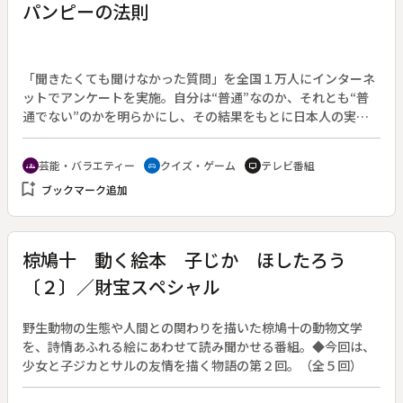
パンピーの法則
「聞きたくても聞けなかった質問」を全国１万人にインターネ
ットでアンケートを実施。自分は“普通”なのか、それとも“普
通でない”のかを明らかにし、その結果をもとに日本人の実態
を探るクイズバラエティ。司会はアンタッチャブルの２人と藤
本景子アナウンサー。
芸能・バラエティー
クイズ・ゲーム
テレビ番組
groups
sports_esports
tv
bookmark_add
ブックマーク追加
椋鳩十 動く絵本 子じか ほしたろう
〔２〕／財宝スペシャル
野生動物の生態や人間との関わりを描いた椋鳩十の動物文学
を、詩情あふれる絵にあわせて読み聞かせる番組。◆今回は、
少女と子ジカとサルの友情を描く物語の第２回。（全５回）