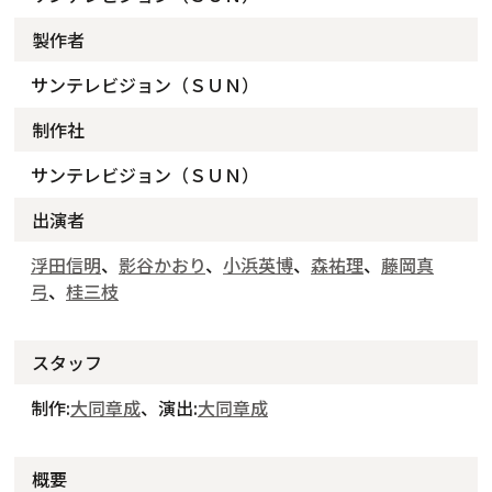
製作者
サンテレビジョン（ＳＵＮ）
制作社
サンテレビジョン（ＳＵＮ）
出演者
浮田信明
、
影谷かおり
、
小浜英博
、
森祐理
、
藤岡真
弓
、
桂三枝
スタッフ
制作:
大同章成
、演出:
大同章成
概要