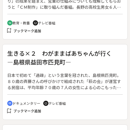
り」の成果を踏まえ、営業の仕組みについても理解してもらお
うと「ＣＭ制作」に取り組んだ番組。長野の高校生男女６人の
「ＣＭ作り隊」が挑戦して作品を完成させるまでの４ヶ月を追
う。◆地元の中古車センターの協力で、春のキャンペーン用に
教育・教養
テレビ番組
school
tv
１５秒のＣＭを制作することになった。だが、実際に始めてみ
bookmark_add
ブックマーク追加
ると秒数オーバー、ＣＭ考査と苦戦の連続。完成し、実際にテ
レビで放送された作品も紹介する。◆対象年齢（主な出演者の
年齢）：高校生以上
生きる×２ わがままばあちゃんが行く
―島根県益田市匹見町―
日本で初めて「過疎」という言葉を冠された、島根県匹見町。
８０歳の斉藤さんの呼びかけで結成された「萩の会」が運営す
る民宿は、平均年齢７０歳の７人の女性による心のこもったも
てなしで、年間宿泊人数４百人を超えるまでになった。周りの
人から「わがままばあちゃん」と親愛を込めて呼ばれる斉藤さ
ドキュメンタリー
テレビ番組
cinematic_blur
tv
んの姿を通して、地域で希望を持って生きる意味を考える。
bookmark_add
ブックマーク追加