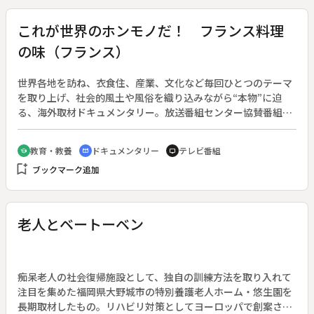
これが世界のホンモノだ！ フランス料理
の味（フランス）
世界各地を訪ね、衣食住、産業、文化など毎回ひとつのテーマ
を取り上げ、社会的風土や風俗を織り込みながら“本物”に迫
る、海外取材ドキュメンタリー。放送番組センター協賛番組。
（１９６９年１０月５日～１９７０年３月２９日放送、全２６
回）◆今回のテーマは、フランス料理。美食の国、フランス。
教育・教養
ドキュメンタリー
テレビ番組
school
cinematic_blur
tv
海と大地の豊かな恵みと変化に富んだ気候風土が特色ある郷土
bookmark_add
ブックマーク追加
料理を生み、それらを慈しむグルメ文化を育んだ。グルメと
は、食通・食道楽という意味のフランス語である。料理学校で
学ぶ人、チーズ作りに励む人、果ては酒蔵に眠るワインまで、
食に対するフランス人の姿勢やこだわりを紹介する。
老人とベートーベン
痴呆老人の社会復帰施設として、独自の訓練方法を取り入れて
注目を集めた福岡県大野城市の特別養護老人ホーム・悠生園を
長期取材したもの。リハビリ対策としてヨーロッパで創案され