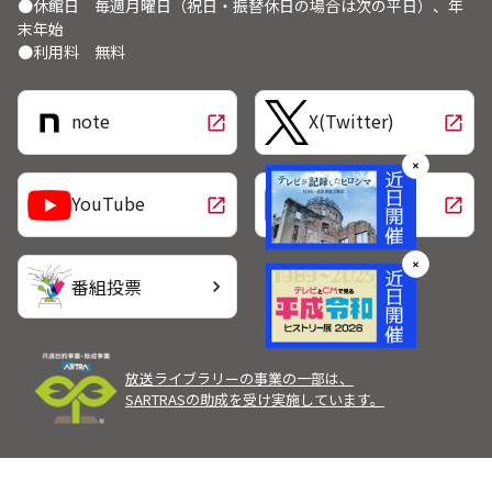
●休館日 毎週月曜日（祝日・振替休日の場合は次の平日）、年
末年始
●利用料 無料
note
X(Twitter)
open_in_new
open_in_new
✕
LINE
YouTube
open_in_new
open_in_new
✕
番組投票
chevron_right
放送ライブラリーの事業の一部は、
SARTRASの助成を受け実施しています。