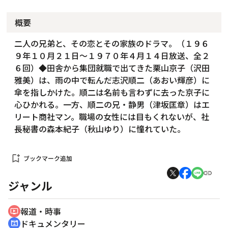
概要
二人の兄弟と、その恋とその家族のドラマ。（１９６
９年１０月２１日～１９７０年４月１４日放送、全２
６回）◆田舎から集団就職で出てきた栗山京子（沢田
雅美）は、雨の中で転んだ志沢順二（あおい輝彦）に
傘を指しかけた。順二は名前も言わずに去った京子に
心ひかれる。一方、順二の兄・静男（津坂匡章）はエ
リート商社マン。職場の女性には目もくれないが、社
長秘書の森本紀子（秋山ゆり）に憧れていた。
bookmark_add
ブックマーク追加
ジャンル
報道・時事
ondemand_video
ドキュメンタリー
cinematic_blur