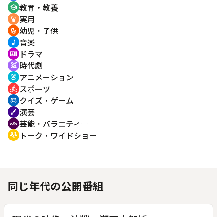
教育・教養
school
実用
emoji_objects
幼児・子供
crib
音楽
music_note
ドラマ
recent_actors
時代劇
swords
アニメーション
cruelty_free
スポーツ
directions_bike
クイズ・ゲーム
sports_esports
演芸
brush
芸能・バラエティー
groups
トーク・ワイドショー
adaptive_audio_mic
同じ年代の公開番組