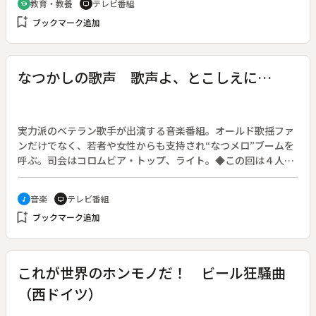
教育・教養
テレビ番組
school
tv
bookmark_add
ブックマーク追加
なつかしの歌声 歌声よ、とこしえに…
実力派のベテラン歌手が出演する音楽番組。オールド歌揺ファ
ンだけでなく、若者や女性からも支持され“なつメロ”ブームを
呼ぶ。司会はコロムビア・トップ、ライト。◆この回は４人の
歌手が、戦前・戦中・戦後の歌をそれぞれ２曲ずつ披露する。
曲は「赤城しぐれ」「白虎隊」霧島昇、「私このごろ憂鬱よ」
音楽
テレビ番組
music_note
tv
「君忘れじのブルース」淡谷のり子、「勝太郎くずし」「大島
bookmark_add
ブックマーク追加
情話」小唄勝太郎、「湖底の故郷」「さらば赤城よ」東海林太
郎。
これが世界のホンモノだ！ ビール狂騒曲
（西ドイツ）