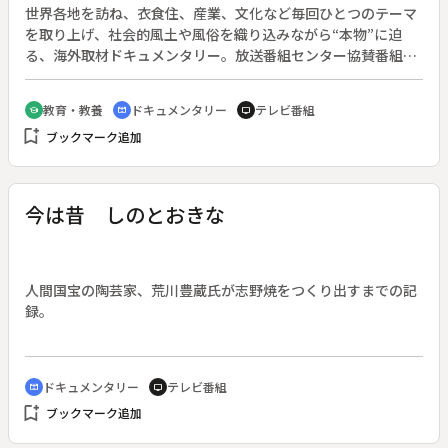
世界各地を訪ね、衣食住、産業、文化など毎回ひとつのテーマ
を取り上げ、社会的風土や風俗を織り込みながら“本物”に迫
る、海外取材ドキュメンタリー。放送番組センター協賛番組。
（１９６９年１０月５日～１９７０年３月２９日放送、全２６
回）◆今回は、西ドイツのビール事情にスポットを当てる。ド
教育・教養
ドキュメンタリー
テレビ番組
school
cinematic_blur
tv
イツのビールは５００年以上の歴史があり、地ビールを含め数
bookmark_add
ブックマーク追加
千種類もあるといわれている。ドイツ人の日常生活やオクトー
バーフェスト（ミュンヘンのビール祭り）を紹介。成人ひとり
あたりの年間ビール消費量は１００リットルを超え、日本人の
２．５倍に相当する（取材当時）というドイツ国民の、ビール
今は昔 しのとおきな
愛に迫る。（番組内で未成年の飲酒シーンがあるが、ドイツで
は酒類やアルコール度数などの条件を満たせば未成年でも飲酒
が認められている。）
人間国宝の陶芸家、荒川豊蔵氏が志野焼をつくり出すまでの記
録。
ドキュメンタリー
テレビ番組
cinematic_blur
tv
bookmark_add
ブックマーク追加