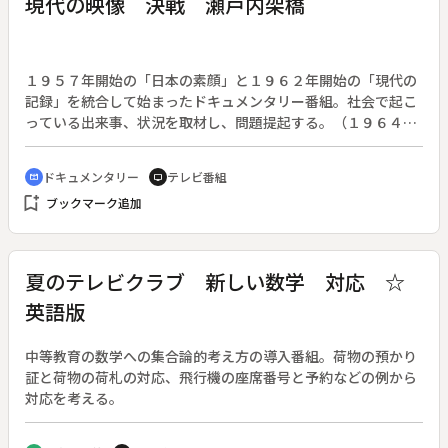
現代の映像 決戦 瀬戸内架橋
１９５７年開始の「日本の素顔」と１９６２年開始の「現代の
記録」を統合して始まったドキュメンタリー番組。社会で起こ
っている出来事、状況を取材し、問題提起する。（１９６４年
４月１２日～１９７１年４月２日放送）◆本州と四国をつなぐ
本四架橋が計画され、調査開始から１３年が経つが、架ける場
ドキュメンタリー
テレビ番組
cinematic_blur
tv
所もどこから着工するかも決まらず、明石・鳴門大橋、児島・
bookmark_add
ブックマーク追加
坂出を結ぶ瀬戸大橋、尾道・今治を結ぶ瀬戸内海大橋の３つの
計画ルート間で激しい誘致合戦が繰り広げられている。ルート
にあたる徳島県・香川県・愛媛県のそれぞれの地で過熱するＰ
Ｒ合戦ぶりをユーモラスに描きながら、政治の中の地域の自己
夏のテレビクラブ 新しい数学 対応 ☆
主張とは何かを考える。
英語版
中等教育の数学への集合論的考え方の導入番組。荷物の預かり
証と荷物の荷札の対応、飛行機の座席番号と予約などの例から
対応を考える。