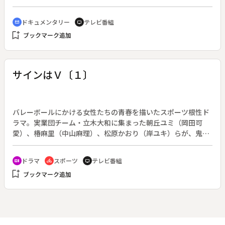
た音楽療法を工夫し、障害を持つ５０人あまりの老人にオルガ
ン・ハーモニカ、タンバリン、笛などでベートーベンの「運
ドキュメンタリー
テレビ番組
cinematic_blur
tv
命」を演奏させる。そうした身体的・精神的な機能回復をめざ
bookmark_add
ブックマーク追加
す課程を追い、老人の生きがいを探る。
サインはＶ〔１〕
バレーボールにかける女性たちの青春を描いたスポーツ根性ド
ラマ。実業団チーム・立木大和に集まった朝丘ユミ（岡田可
愛）、椿麻里（中山麻理）、松原かおり（岸ユキ）らが、鬼監
督・牧圭介（中山仁）にしごかれながら、ついに日本を代表す
る選手に成長する。原作：神保史郎、望月あきら。少女フレン
ドラマ
スポーツ
テレビ番組
recent_actors
directions_bike
tv
ド連載漫画のドラマ化。（１９６９年１０月５日～１９７０年
bookmark_add
ブックマーク追加
８月１６日放送、全４５回）◆第１回。城山高校の朝丘ユミは
バレーボールから離れようとしていたが、立木製作所の牧圭介
にスカウトされる。