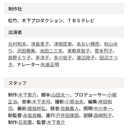
制作社
松竹、木下プロダクション、ＴＢＳテレビ
出演者
北村和夫
、
津島恵子
、
津坂匡章
、
あおい輝彦
、
秋山ゆ
り
、
沢田雅美
、
池田二三夫
、
東郷真智子
、
菅本列子
、
高野えり子
、
茅淳子
、
多川容子
、
渡辺政子
、
田辺さつ
き
、ナレーター:
矢島正明
スタッフ
制作:
木下恵介
、脚本:
山田太一
、プロデューサー:
小梶
正治
、音楽:
木下忠司
、撮影:
小原治夫
、編集:
岸田和
司
、美術:
猪俣邦弘
、録音:
佐藤義人
、照明:
中川孝一
、
助監督:
永塩良輔
、進行:
戸井田康国
、記録:
森崎則子
、
制作:
石和薫
、監督:
木下恵介