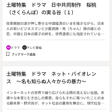
土曜特集 ドラマ 日中共同制作 桜桃
（さくらんぼ）の実る谷〔１〕
改革開放の波が押し寄せる中国経済のいまを描きながら、日本
人の若いビジネスマンと少数民族・羌（ちゃん）族の娘との
恋、中国と日本の親子の絆を、世界遺産にも指定されている九
寨溝を舞台に描く全２回のドラマ。（後編は２６日に放送）◆
上海の日系企業に赴任した前田健也は、信用取引をした相手の
ドラマ
テレビ番組
recent_actors
tv
陳恩厚に姿をくらまされる。恩厚を追って、少数民族羌族の住
bookmark_add
ブックマーク追加
む桃坪村を訪れた健也は、彼の妹で小学校で音楽を教えている
春桃に出会う。恩厚の行方を追ううちに、二人の間に恋心が芽
生える。
土曜特集 ドラマ ネット・バイオレン
ス ～名も知らぬ人々からの暴力～
インターネットの世界で繰り広げられる顔の見えない会話。赤
裸々な本音とむき出しの悪意。自らもそれに傷ついたことのあ
る脚本家・野沢尚が、ネット社会の裏側を舞台に、現代社会の
人間達の深層心理を描く。◆夫と離婚し、仕事と子育てに追わ