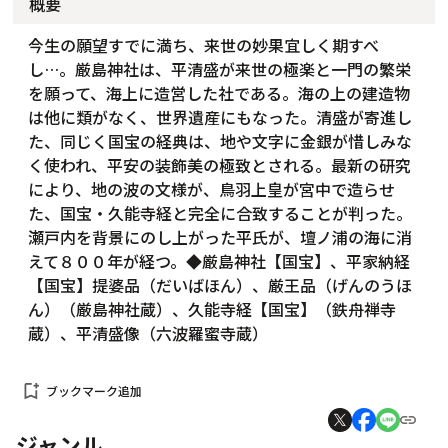
概要
今生の願望すでに満ち、来世の妙果宜しく期すべ
し…。厳島神社は、平清盛が来世の極楽と一門の繁栄
を願って、海上に造営した社である。海の上の建造物
は他に類がなく、世界遺産にもなった。清盛が寄進し
た、同じく国宝の経典は、地や文字に金銀が惜しみな
く使われ、平安の装飾美の極致とされる。最新の研究
により、地の波の文様が、鳥羽上皇が宮中で造らせ
た、国宝・久能寺経と完全に合致することが判った。
瀬戸内を背景にのし上がった平氏が、壇ノ浦の海に消
えて８００年が経つ。◆厳島神社【国宝】、平家納経
【国宝】提婆品（だいばほん）、厳王品（げんのうほ
ん）（厳島神社蔵）、久能寺経【国宝】（鉄舟禅寺
蔵）、平清盛像（六波羅蜜寺蔵）
bookmark_add
ブックマーク追加
ジャンル