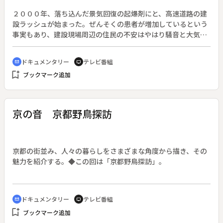
２０００年、落ち込んだ景気回復の起爆剤にと、高速道路の建
設ラッシュが始まった。ぜんそくの患者が増加しているという
事実もあり、建設現場周辺の住民の不安はやはり騒音と大気汚
染である。建設に異議を申し立てた住民の姿と現代の車社会に
ついて考える。
ドキュメンタリー
テレビ番組
cinematic_blur
tv
bookmark_add
ブックマーク追加
京の音 京都野鳥探訪
京都の街並み、人々の暮らしをさまざまな角度から描き、その
魅力を紹介する。◆この回は「京都野鳥探訪」。
ドキュメンタリー
テレビ番組
cinematic_blur
tv
bookmark_add
ブックマーク追加