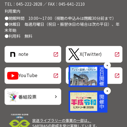
TEL：045-222-2828 ／ FAX：045-641-2110
利用案内
●開館時間 10:00～17:00（視聴の申込みは閉館30分前まで）
●休館日 毎週月曜日（祝日・振替休日の場合は次の平日）、年
末年始
●利用料 無料
note
X(Twitter)
open_in_new
open_in_new
✕
LINE
YouTube
open_in_new
open_in_new
✕
番組投票
chevron_right
放送ライブラリーの事業の一部は、
SARTRASの助成を受け実施しています。