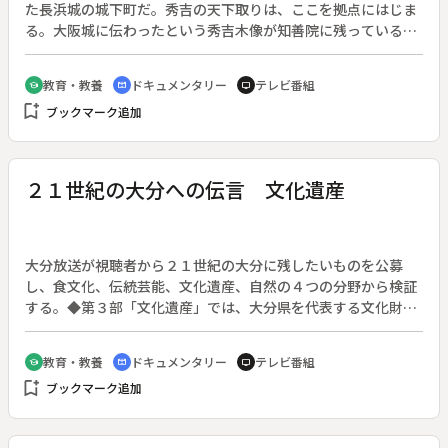
た長浜城の城下町だ。秀吉の天下取りは、ここを拠点にはじま
る。大阪城に伝わったという秀吉木像が知善院に残っている
が、厳しかった江戸時代、よくぞ守ってきたものだ。◆秀吉の
子の誕生祝いが起源という曳山祭りは、子供歌舞伎が呼びも
教育・教養
ドキュメンタリー
テレビ番組
school
cinematic_blur
tv
の。小学３年生の崇行くんは「赤穂浪士」の「大高源五」に出
bookmark_add
ブックマーク追加
演する。◆琵琶湖の魚、ウグイの甘露煮や佃煮など、ふるさと
の味もなかなかのものだ。◆長浜曳山祭の曳山行事【重要無形
文化財】、子供歌舞伎
２１世紀の大分への伝言 文化遺産
大分放送が視聴者から２１世紀の大分に残したいものを公募
し、食文化、伝統芸能、文化遺産、自然の４つの分野から検証
する。◆第３部「文化遺産」では、大分県を代表する文化財を
紹介する。宇佐神宮を中心とした文化、六郷満山と呼ばれる仏
教文化が栄えた国東半島、国宝・臼杵石仏を頂点とする大野川
教育・教養
ドキュメンタリー
テレビ番組
school
cinematic_blur
tv
流域の仏教文化、さらに日田、大分などである。様々な形で伝
bookmark_add
ブックマーク追加
統を守りぬいている人々の姿を通し、伝承することの大切さを
伝える。