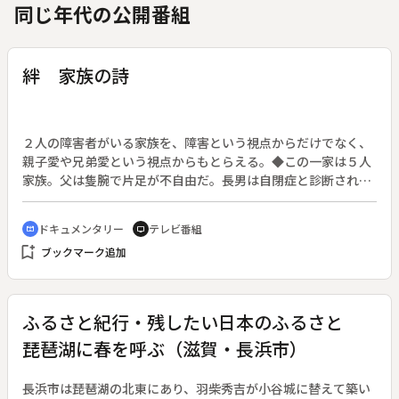
同じ年代の公開番組
絆 家族の詩
２人の障害者がいる家族を、障害という視点からだけでなく、
親子愛や兄弟愛という視点からもとらえる。◆この一家は５人
家族。父は隻腕で片足が不自由だ。長男は自閉症と診断され、
かつ知的障害を持つ。しかしこの家族には暗さなど全くない。
父は、テニス、ゴルフなどスポーツを人並み以上にやることで
ドキュメンタリー
テレビ番組
cinematic_blur
tv
強靭な精神力を養った。長男の自立を促すために、必死で励ま
bookmark_add
ブックマーク追加
しつづける家族。特に長女は幼いころから弟を見守り支えてき
た。小学校のときに二人で走った町内ロードレースは弟に自信
を与え、彼の自立の大きな一歩となった。弟も姉を慕い、頼っ
てきた。その姉に結婚の話が持ちあがる。
ふるさと紀行・残したい日本のふるさと
琵琶湖に春を呼ぶ（滋賀・長浜市）
長浜市は琵琶湖の北東にあり、羽柴秀吉が小谷城に替えて築い