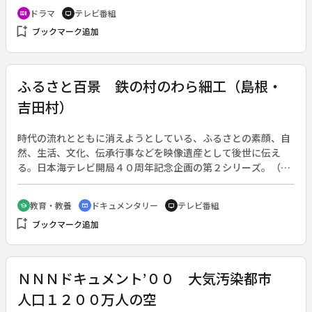
れる阿南亮子（夏川結衣）。日常の緊張から開放されるのは、
ドラマ
テレビ番組
recent_actors
tv
深夜インターネットの仮想空間で似たような境遇の仲間とバー
bookmark_add
ブックマーク追加
チャルな会話を楽しむときだけだった。しかしふとしたことで
本名で投稿したことから、ネット空間で標的にされてしまい、
見も知らぬ人たちの口汚い罵りを連日浴びせられることになっ
てしまう。
ふるさと百景 鉄の村のわら細工（島根・
吉田村）
時代の流れとともに消えようとしている、ふるさとの素顔、自
然、生活、文化、伝承行事などを映像遺産として後世に伝え
る。日本海テレビ開局４０周年記念企画の第２シリーズ。（第
１シリーズは１９９９年４月４日～２０００年３月１２日、。
第２シリーズは２０００年４月２日～２００１年３月１１日、
教育・教養
ドキュメンタリー
テレビ番組
school
cinematic_blur
tv
ともに全２４回）◆かつて鉄の生産地として栄えた奥出雲の吉
bookmark_add
ブックマーク追加
田村。鉄の文化とともに、炭を運んだりする稲わらの文化もあ
った。正月のしめ飾りにつける縁起ものの鶴亀など、手の込ん
だわら細工を残そうとする人々の活動を紹介する。
ＮＮＮドキュメント’００ 大気汚染都市
人口１２００万人の空