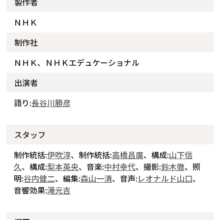
製作者
ＮＨＫ
制作社
ＮＨＫ、ＮＨＫエデュケーショナル
出演者
語り:
長谷川勝彦
スタッフ
制作統括:
伊吹淳
、制作統括:
高橋昌廣
、構成:
山下信
久
、構成:
梨本英央
、音楽:
中村幸代
、撮影:
鈴木徹
、照
明:
谷内健二
、編集:
森山一清
、音声:
レオナルド山口
、
音響効果:
滝元吉