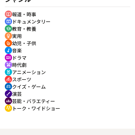
報道・時事
ondemand_video
ドキュメンタリー
cinematic_blur
教育・教養
school
実用
emoji_objects
幼児・子供
crib
音楽
music_note
ドラマ
recent_actors
時代劇
swords
アニメーション
cruelty_free
スポーツ
directions_bike
クイズ・ゲーム
sports_esports
演芸
brush
芸能・バラエティー
groups
トーク・ワイドショー
adaptive_audio_mic