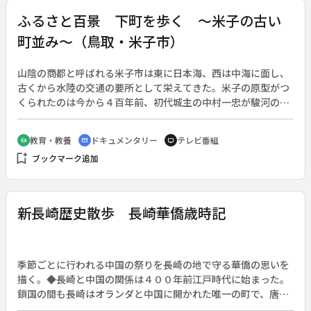
行く。
ふるさと百景 下町を歩く ～米子の古い
町並み～（鳥取・米子市）
山陰の商都と呼ばれる米子市は東に日本海、西は中海に面し、
古くから水陸の交通の要所として栄えてきた。米子の原型がつ
くられたのは今から４百年前、初代城主の中村一忠が駿河の国
から移って来て以来。当時の雰囲気を残す町並みを歴史や文化
を紹介しながら案内する、ボランティアの観光ガイドが活躍し
教育・教養
ドキュメンタリー
テレビ番組
school
cinematic_blur
tv
ている。江戸時代に商港として栄え、大正時代まで積荷を運ぶ
bookmark_add
ブックマーク追加
はしけが往来した面影を今も色濃く残しているのが旧加茂川
で、数多くかかる橋のたもとには地蔵が祀られている。川の北
側には九つの寺が並び、寺町として往時の面影を残しており、
その一つ妙興寺には、中村一忠を補佐した横田内膳の墓碑があ
新長崎歴史散歩 長崎華僑歳時記
る。岩倉町は、豆腐屋、菓子屋、提灯屋など賑わいをみせた町
で、古い町並みは米子のもう一つの顔である。
季節ごとに行われる中国の祭りを長崎の地で守る華僑の思いを
描く。◆長崎と中国の関係は４００年前江戸時代に始まった。
鎖国の間も長崎はオランダと中国に開かれた唯一の町で、唐人
屋敷には多い時で数千人の中国人が住んだと言われる。開国後