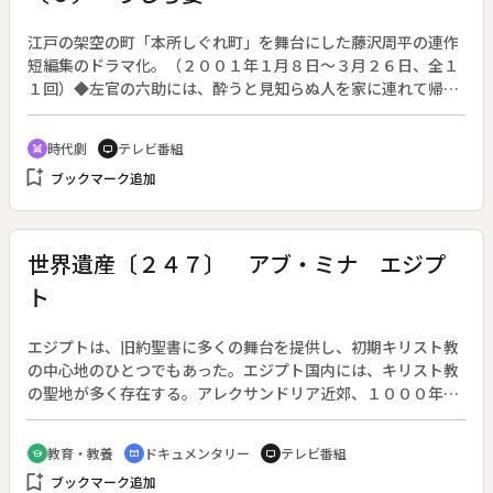
江戸の架空の町「本所しぐれ町」を舞台にした藤沢周平の連作
短編集のドラマ化。（２００１年１月８日～３月２６日、全１
１回）◆左官の六助には、酔うと見知らぬ人を家に連れて帰っ
てしまう悪癖があり、ある夜は例によってひどい風体の老女を
ひとり連れてきた。帰るところがないのか、いつまでも居すわ
時代劇
テレビ番組
swords
tv
って一向に帰る気配がない老女にさすがの六助も困っていた
bookmark_add
ブックマーク追加
が、ある日、高熱を出した六助の娘を老女が助けた。
世界遺産〔２４７〕 アブ・ミナ エジプ
ト
エジプトは、旧約聖書に多くの舞台を提供し、初期キリスト教
の中心地のひとつでもあった。エジプト国内には、キリスト教
の聖地が多く存在する。アレクサンドリア近郊、１０００年に
渡り砂に埋もれていた幻の宗教都市「アブ・ミナ」は、１９８
０年に世界遺産に登録された。◆「アブ・ミナ」は、４～７世
教育・教養
ドキュメンタリー
テレビ番組
school
cinematic_blur
tv
紀にはエルサレムと並ぶ巡礼地として、世界各地から多くの
bookmark_add
ブックマーク追加
人々が訪れていた。聖人ミナは３世紀頃、ローマ帝国に自らの