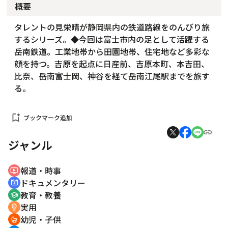
概要
タレントの見栄晴が静岡県内の鉄道路線をのんびり旅
するシリーズ。◆今回は富士市内の足として活躍する
岳南鉄道。工業地帯から田園地帯、住宅地など多彩な
顔を持つ。吉原を起点に日産前、吉原本町、本吉田、
比奈、岳南富士岡、神谷を経て岳南江尾駅までを旅す
る。
bookmark_add
ブックマーク追加
ジャンル
報道・時事
ondemand_video
ドキュメンタリー
cinematic_blur
教育・教養
school
実用
emoji_objects
幼児・子供
crib