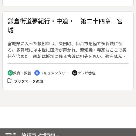
信仰を明かして殺された。その後、この殉教者の墓所に触れて
病が癒える等の奇跡が起きたことで、聖人ミナの墓を囲んで
次々と聖堂や巡礼者の宿泊施設が建てられ、エジプト史上最大
鎌倉街道夢紀行・中道・ 第二十四章 宮
のキリスト教都市へと発展した。その後、エジプトのイスラー
城
ム化と共に勢いを失ったが、エジプトは修道制度の発祥の地で
もあり、現在も修道士たちがその原点そのままに、俗世を避
け、砂漠で純粋な宗教生活を送っている。◆聖シメオン修道
宮城県に入った頼朝軍は、柴田町、仙台市を経て多賀城に至
院、聖カテリーナ修道院、聖ミナ記念聖堂跡、大バシリカ跡、
る。多賀城には中世に国府が置かれ、源頼義・義家もここで奥
エル・ハリーグ教会、聖ビショイ修道院
州を治めた。頼朝は城址に残る古碑に祖先を思い、歌を詠ん
だ。頼朝軍はさらに北へ、松島街道を進んだと考えられてい
る。利府町には福島県いわき市と同名の「勿来の関」があり、
教育・教養
ドキュメンタリー
テレビ番組
school
cinematic_blur
tv
金成町の津久毛橋城址には、義経北行伝説を思わせる「義経公
bookmark_add
ブックマーク追加
の身替り」と刻まれた碑がある。また、栗駒町の栗原寺は、鞍
馬から来た義経が藤原秀衡と初めて対面した場所と伝えられ
る。