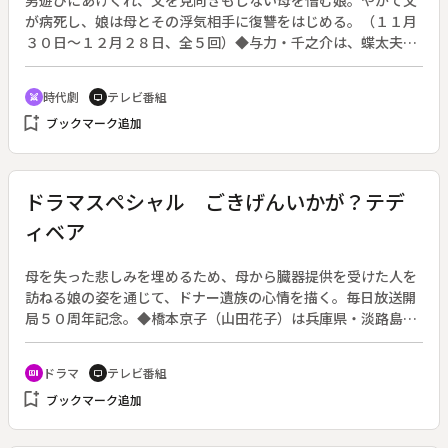
が病死し、娘は母とその浮気相手に復讐をはじめる。（１１月
３０日～１２月２８日、全５回）◆与力・千之介は、蝶太夫が
殺された料理茶屋で謎の女と札差の息子・清一が会っているこ
とをつきとめてその場に踏み込むが、その女は紙問屋の娘・倫
時代劇
テレビ番組
swords
tv
と名乗り、事件とは無関係だと言い張る。見るからに清楚な倫
bookmark_add
ブックマーク追加
の姿に、千之介は疑いを解く。しかし、その後清一の遺体が発
見された。
ドラマスペシャル ごきげんいかが？テデ
ィベア
母を失った悲しみを埋めるため、母から臓器提供を受けた人を
訪ねる娘の姿を通じて、ドナー遺族の心情を描く。毎日放送開
局５０周年記念。◆橋本京子（山田花子）は兵庫県・淡路島で
父・大助（大杉漣）とふたり暮らし。２年前、京子の最大の理
解者であった母・和子（未知やすえ）が急死し、臓器は見知ら
ドラマ
テレビ番組
recent_actors
tv
ぬ人に移植された。当時高校生の京子はクラブ活動の人形浄瑠
bookmark_add
ブックマーク追加
璃に熱心だったが、それからは引きこもりがちの毎日が続いて
いる。母への思いを募らせた京子は、自分の正体を偽って母の
肝臓を提供された女性と文通を始め、家出をして大阪へ会いに