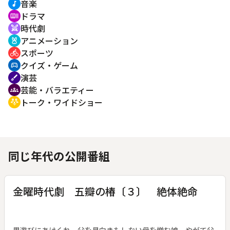
音楽
music_note
ドラマ
recent_actors
時代劇
swords
アニメーション
cruelty_free
スポーツ
directions_bike
クイズ・ゲーム
sports_esports
演芸
brush
芸能・バラエティー
groups
トーク・ワイドショー
adaptive_audio_mic
同じ年代の公開番組
金曜時代劇 五瓣の椿〔３〕 絶体絶命
男遊びにあけくれ、父を見向きもしない母を憎む娘。やがて父