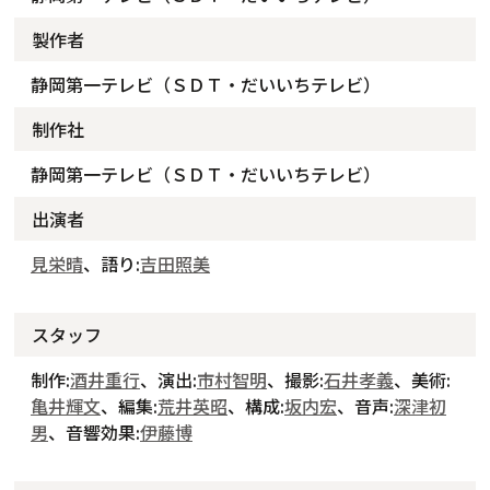
製作者
静岡第一テレビ（ＳＤＴ・だいいちテレビ）
制作社
静岡第一テレビ（ＳＤＴ・だいいちテレビ）
出演者
見栄晴
、語り:
吉田照美
スタッフ
制作:
酒井重行
、演出:
市村智明
、撮影:
石井孝義
、美術:
亀井輝文
、編集:
荒井英昭
、構成:
坂内宏
、音声:
深津初
男
、音響効果:
伊藤博