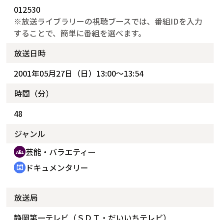
012530
※放送ライブラリーの視聴ブースでは、番組IDを入力
することで、簡単に番組を選べます。
放送日時
2001年05月27日（日）13:00～13:54
時間（分）
48
ジャンル
芸能・バラエティー
groups
ドキュメンタリー
cinematic_blur
放送局
静岡第一テレビ（ＳＤＴ・だいいちテレビ）