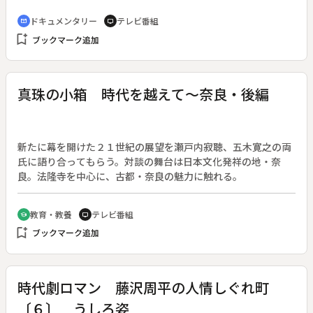
も多くの中国人がやって来て、長崎の華僑が形成された。彼ら
ドキュメンタリー
テレビ番組
cinematic_blur
tv
は長崎に溶け込む努力をすると同時に、中国の風習を頑なに守
bookmark_add
ブックマーク追加
ってきた。旧正月を祝う「春節祭」、小正月に何千本ものロウ
ソクを立てて祈る「元宵祭」、桜の頃に墓地に集って祖先に感
謝する「清明」、そして華僑最大の祭り「中国盆」。長崎の
人々もまた、中国との深いつながりの中でその風習を受け入れ
真珠の小箱 時代を越えて～奈良・後編
てきた。
新たに幕を開けた２１世紀の展望を瀬戸内寂聴、五木寛之の両
氏に語り合ってもらう。対談の舞台は日本文化発祥の地・奈
良。法隆寺を中心に、古都・奈良の魅力に触れる。
教育・教養
テレビ番組
school
tv
bookmark_add
ブックマーク追加
時代劇ロマン 藤沢周平の人情しぐれ町
〔６〕 うしろ姿