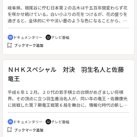
岐阜県、根尾谷に佇む日本第２の古木は千五百年間変わらず花
を咲かせ続けている。白い小ぶりの花をつけるが、花の盛りを
過ぎると、全体的にやや淡い墨のような色になることから、
「淡墨桜（うすずみざくら）」と呼ばれている。千五百年もの
間、伐採もされずに生きのびてきた淡墨桜は、昭和４０年代に
ドキュメンタリー
テレビ番組
cinematic_blur
tv
書かれた宇野千代の小説「淡墨の桜」で一躍有名になり、特に
bookmark_add
ブックマーク追加
満開の時期には１日に４万人の観光客が訪れる。
ＮＨＫスペシャル 対決 羽生名人と佐藤
竜王
平成６年１２月。２０代の若手棋士の台頭がめざましい将棋
界。その頂点に立つ羽生善治名人が、同い年の竜王・佐藤康光
に挑戦した第７期竜王戦第６局を舞台に、情報化時代の新しい
将棋、両者の息詰まる対戦の様子を描く。
ドキュメンタリー
テレビ番組
cinematic_blur
tv
bookmark_add
ブックマーク追加