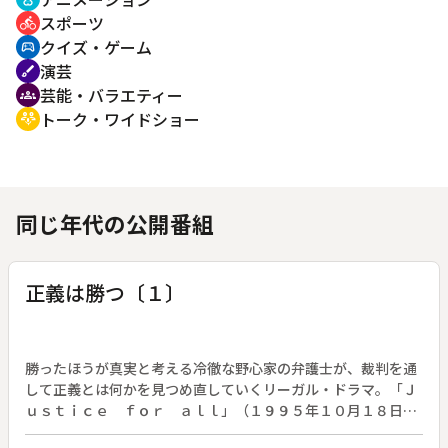
スポーツ
directions_bike
クイズ・ゲーム
sports_esports
演芸
brush
芸能・バラエティー
groups
トーク・ワイドショー
adaptive_audio_mic
同じ年代の公開番組
正義は勝つ〔１〕
勝ったほうが真実と考える冷徹な野心家の弁護士が、裁判を通
して正義とは何かを見つめ直していくリーガル・ドラマ。「Ｊ
ｕｓｔｉｃｅ ｆｏｒ ａｌｌ」（１９９５年１０月１８日～
１２月２０日放送、全１０回）◆第１回。高岡淳平（織田裕