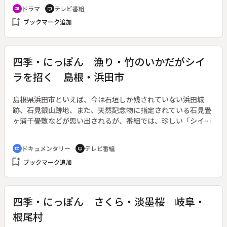
二）は横浜のセントラル・ロー・オフィス所属、民事担当の若
ドラマ
テレビ番組
recent_actors
tv
手弁護士。裁判はゲームと考え、勝つためには手段を選ばな
bookmark_add
ブックマーク追加
い。おかげでデビュー以来２６連勝を誇る。一方、塚田法律事
務所の新米弁護士・姫野京子（鶴田真由）は、六法全書を丸暗
記して試験に合格した優等生。「真実はひとつだ」という淳平
の言葉を聞き、京子は淳平に憧れを抱く。そして、淳平はＯＬ
四季・にっぽん 漁り・竹のいかだがシイ
不当解雇の裁判を担当することになった。
ラを招く 島根・浜田市
島根県浜田市といえば、今は石垣しか残されていない浜田城
跡、石見銀山跡地、また、天然記念物に指定されている石見畳
ヶ浦千畳敷などが思い出されるが、番組では、珍しい「シイラ
づけ漁」と呼ばれる夏の漁を取り上げる。この漁には「づけ」
といわれる、孟宗竹で作ったいかだを使う。漁船に乗って５５
ドキュメンタリー
テレビ番組
cinematic_blur
tv
年のベテラン、月森さんに話を聞きながら、その日の大漁だっ
bookmark_add
ブックマーク追加
た「シイラづけ漁」を紹介する。
四季・にっぽん さくら・淡墨桜 岐阜・
根尾村