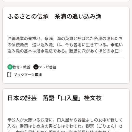
ふるさとの伝承 糸満の追い込み漁
沖縄漁業の発祥地、糸満。海の英雄と呼ばれた糸満の漁民たち
の伝統漁法「追い込み漁」は、今も各地に生きている。◆追い
込み漁の基本は潜水漁法である。鼓膜に穴があくほどの水圧の
中で素もぐりで魚を追い込む役は、年期奉公の少年たちだっ
た。効率的なこの漁法は全国に広まり、潜水法の発達した今日
教育・教養
テレビ番組
school
tv
では東南アジアにも進出した。糸満での漁法を支えたのが、捕
bookmark_add
ブックマーク追加
った魚を売る女たちであった事も忘れてはならない。◆糸満の
追い込み漁〔沖縄県〕
日本の話芸 落語「口入屋」桂文枝
奉公人が大勢いるお店に、口入屋から器量よしの女中が新しく
入る。番頭はじめ店の男どもはそわそわ。御寮（ごりょん）さ