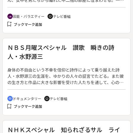
ん、女中を男たちから離れた中二階の部屋に住まわせる。一番
番頭、早速店を早仕舞いして奉公人を寝かせ、こっそり女中部
屋に忍びに行く。台所の膳棚に手をかけ上に登ろうとしたとた
芸能・バラエティー
テレビ番組
groups
tv
ん、はずれた棚を担いでしまい、身動きできなくなってしま
bookmark_add
ブックマーク追加
う。
ＮＢＳ月曜スペシャル 讃歌 瞬きの詩
人・水野源三
身体の不自由という不幸を信仰と詩作によって乗り越えた詩
人・水野源三の生涯を、ゆかりの人々の証言でたどる。また彼
の生き方と作品に大きな影響を受けた人たちを通して、心の扉
を叩き続ける詩の魅力に迫る。◆水野は１９３７年（昭和１
２）、千曲川のほとり長野県坂城町に生まれた。腕白で元気な
ドキュメンタリー
テレビ番組
cinematic_blur
tv
少年だったが、終戦直後９歳の夏に赤痢にかかり、高熱による
bookmark_add
ブックマーク追加
脳性マヒとなって首から下の体の自由と会話能力を失った。深
い絶望の淵から彼を救ったのは、キリスト教への信仰と詩歌で
あった。母の助けを借りて瞬きの合図で詩作を続ける彼の生活
空間は自宅の六畳間に限られていたが、その世界を広げ、支え
ＮＨＫスペシャル 知られざるサル ライ
たのは家族の愛情だった。