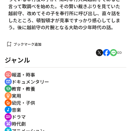
言って取調べを始めた。その賢い裁きぶりを見ていた
越前守、改めてその子を奉行所に呼び出し、直々話を
したところ、頓智頓才が見事ですっかり感心してしま
う。後に越前守の片腕となる大助の少年時代の話。
bookmark_add
ブックマーク追加
ジャンル
報道・時事
ondemand_video
ドキュメンタリー
cinematic_blur
教育・教養
school
実用
emoji_objects
幼児・子供
crib
音楽
music_note
ドラマ
recent_actors
時代劇
swords
アニメーション
cruelty_free