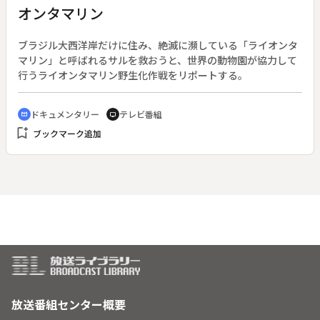
オンタマリン
ブラジル大西洋岸だけに住み、絶滅に瀕している「ライオンタ
マリン」と呼ばれるサルを救おうと、世界の動物園が協力して
行うライオンタマリン野生化作戦をリポートする。
ドキュメンタリー
テレビ番組
cinematic_blur
tv
bookmark_add
ブックマーク追加
放送番組センター概要