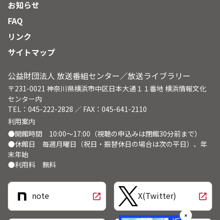
お知らせ
FAQ
リンク
サイトマップ
公益財団法人 放送番組センター／放送ライブラリー
〒231-0021 神奈川県横浜市中区日本大通１１番地 横浜情報文化
センター内
TEL：045-222-2828 ／ FAX：045-641-2110
利用案内
●開館時間 10:00～17:00（視聴の申込みは閉館30分前まで）
●休館日 毎週月曜日（祝日・振替休日の場合は次の平日）、年
末年始
●利用料 無料
note
X(Twitter)
open_in_new
open_in_new
✕