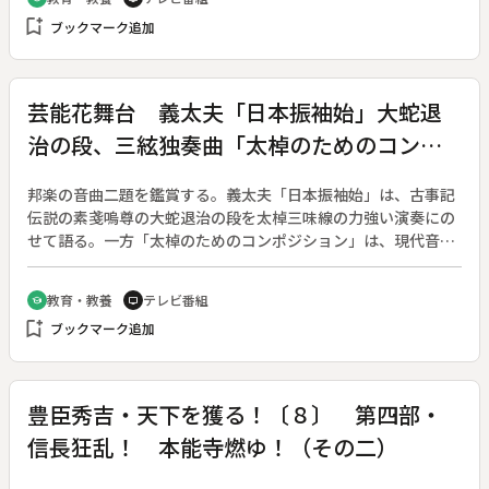
てもち米を栽培し季節ごとの準備を着々と行う。トウヤの生活
bookmark_add
ブックマーク追加
を追い、地域共同体で守り継がれる行事を紹介する。◆オコナ
イ（農事祈願祭）〔滋賀県〕
芸能花舞台 義太夫「日本振袖始」大蛇退
治の段、三絃独奏曲「太棹のためのコンポ
ジション」
邦楽の音曲二題を鑑賞する。義太夫「日本振袖始」は、古事記
伝説の素戔嗚尊の大蛇退治の段を太棹三味線の力強い演奏にの
せて語る。一方「太棹のためのコンポジション」は、現代音楽
の感覚で新たに作曲された、三味線のための独奏曲である。ゲ
ストの上田紳爾氏は宝塚歌劇の劇作・演出家で、「ベルサイユ
教育・教養
テレビ番組
school
tv
のばら」などの作・演出で知られているが、上方の日本舞踊の
bookmark_add
ブックマーク追加
大流派、山村流の家元、山村若さんの実父でもある。歌舞伎と
宝塚など現代演劇との関わり合いについて聞く。◆義太夫「日
本振袖始」大蛇退治の段、三絃独奏曲「太棹のためのコンポジ
ション 狐（こ）」
豊臣秀吉・天下を獲る！〔８〕 第四部・
信長狂乱！ 本能寺燃ゆ！（その二）