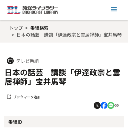
menu
トップ
番組検索
日本の話芸 講談「伊達政宗と雲居禅師」宝井馬琴
テレビ番組
tv
日本の話芸 講談「伊達政宗と雲
居禅師」宝井馬琴
bookmark_add
ブックマーク追加
番組ID