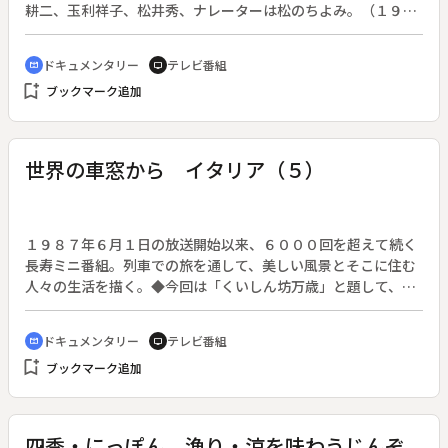
耕二、玉利祥子、松井秀、ナレーターは松のちよみ。（１９９
０年１０月３日～２００３年３月２９日放送、全５３４回）◆
岐阜県旧丹生川村からトヤ峠を越え、原生林が生い茂る山里・
ドキュメンタリー
テレビ番組
cinematic_blur
tv
蓑谷。過疎が進み、今では２軒の家があるだけの里。２年前に
bookmark_add
ブックマーク追加
バイクで訪れたドンキ隊だが、その後の里の様子と、以前から
聞いていた「天空から降り注ぐ滝」を確かめたいと再訪する。
◆その滝「岩洞滝」は林道から１５０メートルの高低差を下
り、切り立った岩盤に沿った古い道を辿ることになる。昭和３
世界の車窓から イタリア（５）
０年ごろまで使われていたこの道は、かつては富山の薬売りの
行商たちも通った重要な道だったらしいが、いまでは崩壊が激
しくかつての面影もない。案内を買って出てくれた住人の上井
敬三さんにとっても久しぶりの道。途中の岩盤に刻まれた「か
１９８７年６月１日の放送開始以来、６０００回を超えて続く
ねて覚悟はしていたがやはり苦しい蓑谷峠」の文字だけが昔を
長寿ミニ番組。列車での旅を通して、美しい風景とそこに住む
偲ばせる。◆蓑谷大滝からさらに目指す滝へは、川底まで降り
人々の生活を描く。◆今回は「くいしん坊万歳」と題して、イ
て再び沢を目指すことになる。せり出した岩から流れ落ちるそ
タリア・ヴェネツィア・フィレンツェ・ラッダ・イン・キャン
の滝・岩洞滝は、まさに天空から水が降り注ぐよう。滝の裏側
ティの道のりを紹介する。
ドキュメンタリー
テレビ番組
cinematic_blur
tv
を目指して岩を登れば、そこには意外な静寂の世界が広がる。
bookmark_add
ブックマーク追加
四季・にっぽん 漁り・涼を味わうじんぞ