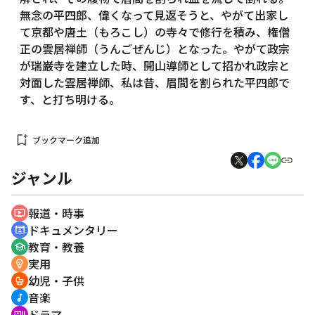
無念の平四郎、偉くなって見返そうと、やがて出家し
て京都や唐土（もろこし）の寺々で修行を積み、権僧
正の雲居禅師（うんごぜんじ）となった。やがて政宗
が瑞巌寺を建立した時、開山導師として招かれ政宗と
対面した雲居禅師、私は昔、眉間を割られた平四郎で
す、と打ち明ける。
bookmark_add
ブックマーク追加
ジャンル
報道・時事
ondemand_video
ドキュメンタリー
cinematic_blur
教育・教養
school
実用
emoji_objects
幼児・子供
crib
音楽
music_note
ドラマ
recent_actors