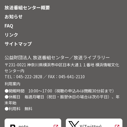
放送番組センター概要
お知らせ
FAQ
リンク
サイトマップ
公益財団法人 放送番組センター／放送ライブラリー
〒231-0021 神奈川県横浜市中区日本大通１１番地 横浜情報文化
センター内
TEL：045-222-2828 ／ FAX：045-641-2110
利用案内
●開館時間 10:00～17:00（視聴の申込みは閉館30分前まで）
●休館日 毎週月曜日（祝日・振替休日の場合は次の平日）、年
末年始
●利用料 無料
note
X(Twitter)
open_in_new
open_in_new