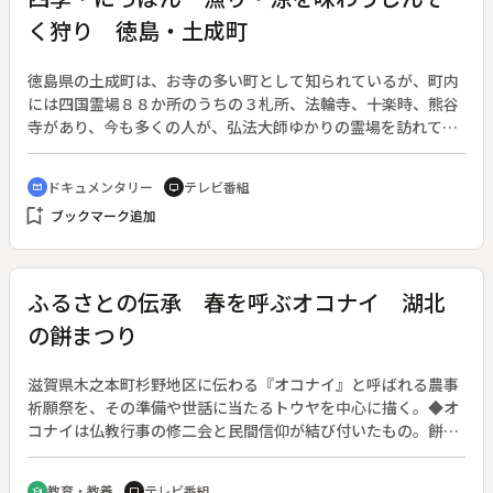
く狩り 徳島・土成町
徳島県の土成町は、お寺の多い町として知られているが、町内
には四国霊場８８か所のうちの３札所、法輪寺、十楽時、熊谷
寺があり、今も多くの人が、弘法大師ゆかりの霊場を訪れてい
る。土成では、田植が終わりそろそろ暑い夏が近づく頃「ジン
ゾク狩り」が行われる。「ジンゾク」とはハゼ科の小さな魚
ドキュメンタリー
テレビ番組
cinematic_blur
tv
で、水のきれいな清流にすんでいる。ジンゾク狩りの名人に、
bookmark_add
ブックマーク追加
ジンゾク狩りに使う珍しい道具について話を聞く。
ふるさとの伝承 春を呼ぶオコナイ 湖北
の餅まつり
滋賀県木之本町杉野地区に伝わる『オコナイ』と呼ばれる農事
祈願祭を、その準備や世話に当たるトウヤを中心に描く。◆オ
コナイは仏教行事の修二会と民間信仰が結び付いたもの。餅の
行事であり、餅には稲の霊が宿り特に供えられた鏡餅には神仏
の霊力も加わるといわれる。◆トウヤは１年間、精進潔斎をし
教育・教養
テレビ番組
school
tv