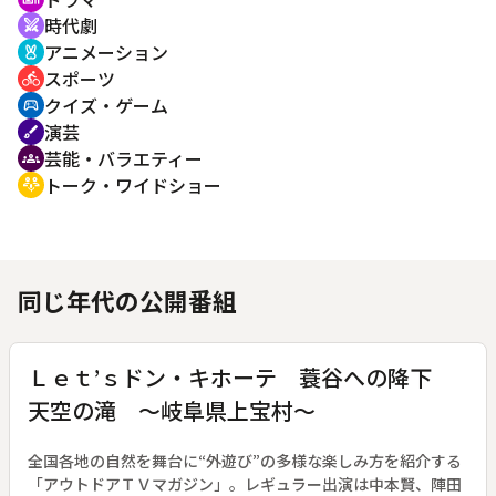
時代劇
swords
アニメーション
cruelty_free
スポーツ
directions_bike
クイズ・ゲーム
sports_esports
演芸
brush
芸能・バラエティー
groups
トーク・ワイドショー
adaptive_audio_mic
同じ年代の公開番組
Ｌｅｔ’ｓドン・キホーテ 蓑谷への降下
天空の滝 ～岐阜県上宝村～
全国各地の自然を舞台に“外遊び”の多様な楽しみ方を紹介する
「アウトドアＴＶマガジン」。レギュラー出演は中本賢、陣田