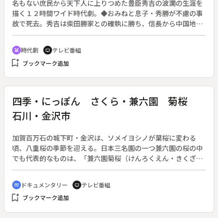
名もない庶民から天下人に上りつめた豊臣秀吉の波瀾の生涯を
描く１２時間ワイド時代劇。◆おみねと息子・秀勝が不慮の事
故で死去。秀吉は柴田勝家との確執に勝ち、信長から中国地方
平定の総大将に指名される。同じく中国攻めを命じられた明智
光秀は、信長への不信を募らせついに決起する。
時代劇
テレビ番組
swords
tv
bookmark_add
ブックマーク追加
四季・にっぽん さくら・兼六園 菊桜
石川・金沢市
加賀百万石の城下町・金沢は、ソメイヨシノが葉桜に変わる
頃、八重桜の季節を迎える。日本三名園の一つ兼六園の桜の中
でも代表的なものは、「兼六園菊桜（けんろくえん・きくざく
ら）」という。兼六園の中には、この他に珍しい貴重な桜が多
いが、金沢から車で４０分、鶴来町の石川県林業試験場でも珍
ドキュメンタリー
テレビ番組
cinematic_blur
tv
しい桜が育てられている。
bookmark_add
ブックマーク追加