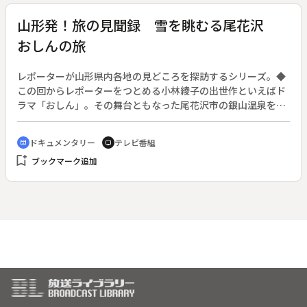
山形発！旅の見聞録 雪を眺むる尾花沢
おしんの旅
レポーターが山形県内各地の見どころを探訪するシリーズ。◆
この回からレポーターをつとめる小林綾子の出世作といえばド
ラマ「おしん」。その舞台ともなった尾花沢市の銀山温泉を訪
ねる。川を挟んで木造３階、４階の建物が軒を連ねる、大正ロ
マン漂う温泉街。ドラマで使われたこけしを作っている工房に
ドキュメンタリー
テレビ番組
cinematic_blur
tv
は、まだそのこけしを求める客が来るという。
bookmark_add
ブックマーク追加