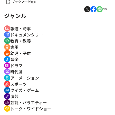
bookmark_add
ブックマーク追加
ジャンル
報道・時事
ondemand_video
ドキュメンタリー
cinematic_blur
教育・教養
school
実用
emoji_objects
幼児・子供
crib
音楽
music_note
ドラマ
recent_actors
時代劇
swords
アニメーション
cruelty_free
スポーツ
directions_bike
クイズ・ゲーム
sports_esports
演芸
brush
芸能・バラエティー
groups
トーク・ワイドショー
adaptive_audio_mic