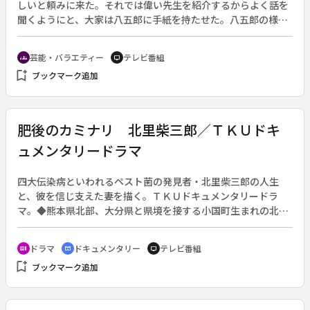
しいと頼みに来た。それでは偉い先生を紹介するからよく話を
聞くようにと、大家は八五郎に手紙を持たせた。八五郎の様子
を知った先生は「人が撒いた水に濡れても、天から降った雨と
思えば腹も立たないものだ」と教える。
芸能・バラエティー
テレビ番組
groups
tv
bookmark_add
ブックマーク追加
肥後のカミナリ 北里柴三郎／ＴＫＵドキ
ュメンタリードラマ
四大伝染病といわれるペスト菌の発見者・北里柴三郎の人生
と、彼を信じ支えた妻を描く。ＴＫＵドキュメンタリードラ
マ。◆熊本県北部、大分県と県境を接する小国町生まれの北里
柴三郎（勝野洋）は、“小国人気質”ともいうべき一直線に初心
を貫く生き方を選択した。貧しさゆえに伝染病に倒れていく明
ドラマ
ドキュメンタリー
テレビ番組
recent_actors
cinematic_blur
tv
治の日本人を救うため、また未来の子孫のために日本初の私立
bookmark_add
ブックマーク追加
伝染病研究所を設立。世界の医学界を驚嘆させる数々の偉大な
発見を成し遂げ、優秀な門下生を輩出した。