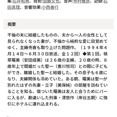
集:
石井和男
、技術:
加藤文也
、音声:
市村雅彦
、記録:
石
田真理
、音響効果:
小西善行
概要
不倫の末に結婚したものの、夫から一人の女性として
見られなくなった妻が、不倫から純粋な愛に目覚めて
ゆく。主婦売春も取り上げた問題作。（１９９４年４
月１４日～６月３０日放送、全１２回）◆第１回。植
草曙美（安田成美）は２６歳の主婦。２０歳の時、８
歳年上で既婚だった聖一（豊川悦司）との間に子ども
ができ、離婚した聖一と結婚した。その息子も６歳に
なり、夫婦関係も冷めていた。ある朝、曙美は聖一が
別れたはずの先妻・立子（美保純）の部屋を訪ねてい
ることを知る。傷ついた曙美は友人と会うためにバー
に入るが、勘違いした刑事・漂悠作（岸谷五朗）に強
引にホテルに連れ込まれる。