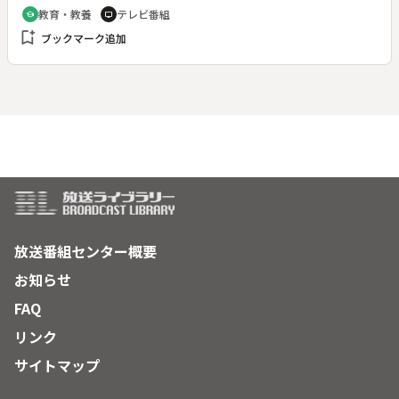
は、澤地さん自身が調べ語り直した”戦争”について考える。
教育・教養
テレビ番組
school
tv
bookmark_add
ブックマーク追加
放送番組センター概要
お知らせ
FAQ
リンク
サイトマップ