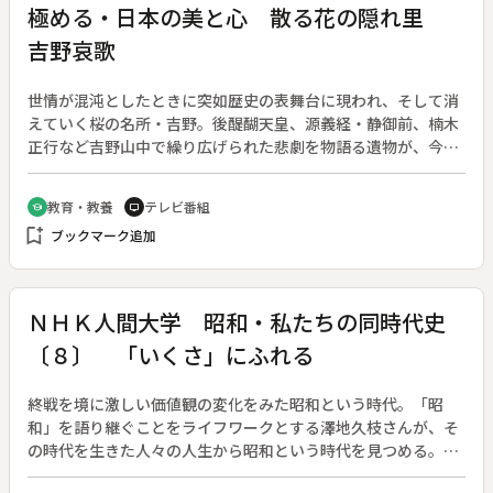
極める・日本の美と心 散る花の隠れ里
吉野哀歌
世情が混沌としたときに突如歴史の表舞台に現われ、そして消
えていく桜の名所・吉野。後醍醐天皇、源義経・静御前、楠木
正行など吉野山中で繰り広げられた悲劇を物語る遺物が、今も
随所に静かに眠っている。古今、“吉野”を歌い“吉野”を描
き“吉野”を訪れた人の数はおびただしい。遠く、天皇の離宮が
教育・教養
テレビ番組
school
tv
あった清流の宮滝など、吉野にまつわる古事をさぐり、残され
bookmark_add
ブックマーク追加
た社寺や仏像の由来から吉野の「魔性」に迫り、歴史の数々を
遍歴する【国宝】金峯山寺蔵王堂【重要文化財】金剛蔵王権現
立像（金峯山寺）、吉水神社書院、吉野水分神社社殿、役行者
像（桜本房）、金剛蔵王権現立像（如意輪寺）
ＮＨＫ人間大学 昭和・私たちの同時代史
〔８〕 「いくさ」にふれる
終戦を境に激しい価値観の変化をみた昭和という時代。「昭
和」を語り継ぐことをライフワークとする澤地久枝さんが、そ
の時代を生きた人々の人生から昭和という時代を見つめる。
（１９９４年４月４日～６月２０日放送、全１２回）◆第８回