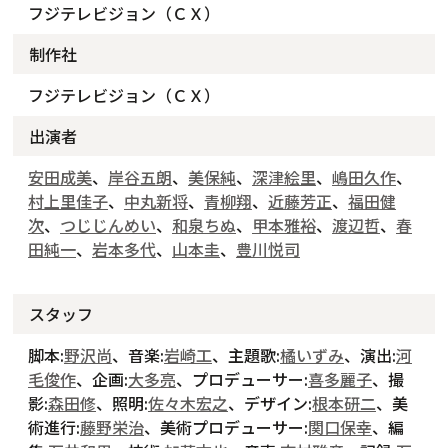
フジテレビジョン（ＣＸ）
制作社
フジテレビジョン（ＣＸ）
出演者
安田成美
、
岸谷五朗
、
美保純
、
深津絵里
、
嶋田久作
、
村上里佳子
、
中丸新将
、
青柳翔
、
近藤芳正
、
福田健
次
、
つじじんめい
、
和泉ちぬ
、
甲本雅裕
、
渡辺哲
、
春
田純一
、
岩本多代
、
山本圭
、
豊川悦司
スタッフ
脚本:
野沢尚
、音楽:
岩崎工
、主題歌:
橘いずみ
、演出:
河
毛俊作
、企画:
大多亮
、プロデューサー:
喜多麗子
、撮
影:
森田修
、照明:
佐々木宏之
、デザイン:
根本研二
、美
術進行:
藤野栄治
、美術プロデューサー:
関口保幸
、編