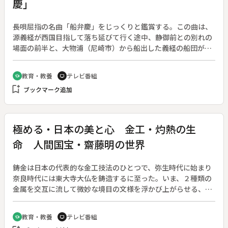
慶」
長唄屈指の名曲「船弁慶」をじっくりと鑑賞する。この曲は、
源義経が西国目指して落ち延びて行く途中、静御前との別れの
場面の前半と、大物浦（尼崎市）から船出した義経の船団が大
風の中、波間に現れた平知盛ら平家一門の怨霊に悩まされ、弁
慶の読経によって辛うじて退散させる後半で構成されている。
教育・教養
テレビ番組
school
tv
作家の井沢元彦氏は、勝者より敗者の滅亡の美学に同情をよせ
bookmark_add
ブックマーク追加
る日本人の気質が判官贔屓の精神風土を生み、怨霊信仰とあい
まって、庶民はこの物語を長く、強く、愛してきたと語る。◆
長唄「船弁慶」、宮田哲男【人間国宝】、望月朴清【人間国
宝】
極める・日本の美と心 金工・灼熱の生
命 人間国宝・齋藤明の世界
鋳金は日本の代表的な金工技法のひとつで、弥生時代に始まり
奈良時代には東大寺大仏を鋳造するに至った。いま、２種類の
金属を交互に流して微妙な境目の文様を浮かび上がらせる、鋳
金技法の中でも特に高度な「吹分」と呼ばれる技術に挑戦する
作家がいる。この世界で最高峰に立つ人間国宝・齋藤明さん。
教育・教養
テレビ番組
school
tv
日本古来の伝統的な技術を継承し保存しながら、現代感覚を取