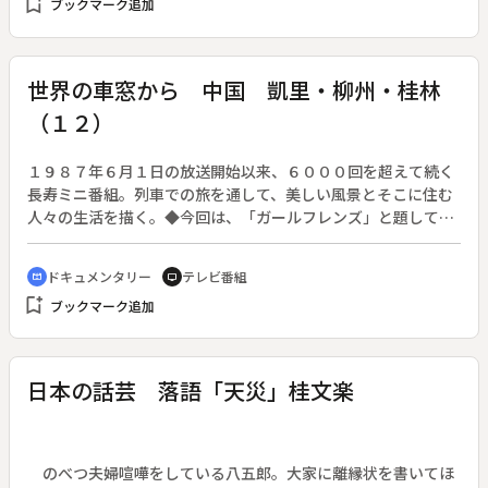
bookmark_add
ブックマーク追加
り入れた作品を作りつづけている。「臘型吹分花器」の製作完
成までの２か月にわたる全工程を追う。◆齋藤明（重要無形文
化財保持者・鋳金）
世界の車窓から 中国 凱里・柳州・桂林
（１２）
１９８７年６月１日の放送開始以来、６０００回を超えて続く
長寿ミニ番組。列車での旅を通して、美しい風景とそこに住む
人々の生活を描く。◆今回は、「ガールフレンズ」と題して、
中国・凱里・柳州・桂林の道のりを紹介する。
ドキュメンタリー
テレビ番組
cinematic_blur
tv
bookmark_add
ブックマーク追加
日本の話芸 落語「天災」桂文楽
のべつ夫婦喧嘩をしている八五郎。大家に離縁状を書いてほ