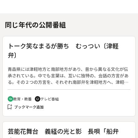
同じ年代の公開番組
トーク笑なまるが勝ち むっつい〔津軽
弁〕
青森県には津軽地方と南部地方があり、昔から異なる文化が伝
承されている。中でも言葉は、互いに独特の、会話の方言があ
る。その２つの方言を、それぞれ南部弁を津軽地方へ、津軽弁
を南部地方へ、タレントが持っていき、一般の人々へ質問し取
材する。◆今回は津軽弁の「むっつい」を取り上げる。
教育・教養
テレビ番組
school
tv
bookmark_add
ブックマーク追加
芸能花舞台 義経の光と影 長唄「船弁