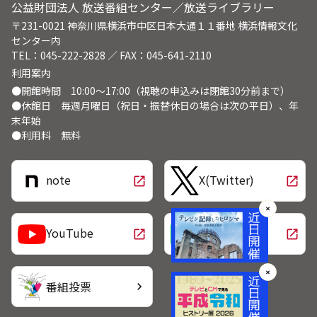
公益財団法人 放送番組センター／放送ライブラリー
〒231-0021 神奈川県横浜市中区日本大通１１番地 横浜情報文化
センター内
TEL：045-222-2828 ／ FAX：045-641-2110
利用案内
●開館時間 10:00～17:00（視聴の申込みは閉館30分前まで）
●休館日 毎週月曜日（祝日・振替休日の場合は次の平日）、年
末年始
●利用料 無料
note
X(Twitter)
open_in_new
open_in_new
✕
LINE
YouTube
open_in_new
open_in_new
✕
番組投票
chevron_right