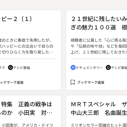
ッピー２〔１〕
２１世紀に残したい
ぎの魅力１００選 
石小学校の木造校舎
歳のときに事故で失明したが、
視聴者に公募した「心に残る風
犬ハッピーとの出会いで自らの
や「伝統の味や技」などを毎回
を切りひらく力を取り戻した香
上げ、２１世紀に残しておきた
その後の彼女の姿を描くシリー
「みやぎのとっておき」を紹介
作目。（９月２０日終了、全１
る。◆今回は仙台市内に唯一残
ラマ
テレビ番組
ドキュメンタリー
テレビ番
tv
cinematic_blur
tv
）◆獣医の夫・昇、５歳の息
造校舎の根白石小学校を訪ねる
そしてハッピーとともに幸せな
を過ごす香織。昇の病院の経営
bookmark_add
ックマーク追加
ブックマーク追加
けになればと始めたパン屋の仕
も打ち込んでいた。そんな日、
の研究室に勤める昇の友人・雅
Ｓ特集 正義の戦争は
ＭＲＴスペシャル 
、研究室へ来ないかと持ち掛け
るのか 小田実 対論
中山大三郎 名曲誕
旅
話
・小田実が、アメリカ・ドイツ
ミリオンセラー突破のヒット演