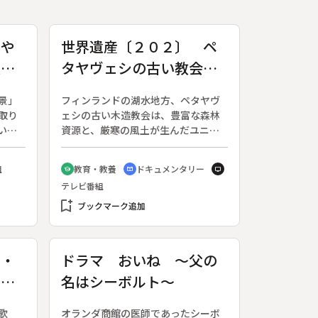
みや
世界遺産〔２０２〕 ペ
根白
タヤヴェシの古い教会
フィンランド
景」
フィンランドの湖水地方、ペタヤヴ
取り
ェシの古い木造教会は、豊富な森林
い
資源と、厳寒の風土が生んだユニー
す
クな教会建築だ。◆１７６３年に地
る木
元の一人の大工が、当時ヨーロッパ
組
教育・教養
ドキュメンタリー
school
cinematic_blur
tv
。
中央で盛んだったバロックやロココ
テレビ番組
の建築様式を意識しながらも、十字
bookmark_add
型の屋根、八角形のドームなど、木
ブックマーク追加
材の直線を生かした独創的な建物を
造りあげた。木製の説教台、飄々と
した表情の天使や聖人の像など、素
ザ・
ドラマ おいね ～父の
朴な温かさに溢れている。◆近くの
生秘
名はシーボルト～
町ケウルーの木造教会も、美しい天
井画が高い評価を得ている。◆ペタ
ヤヴェシの古い教会、ケウルーの教
歌
オランダ商館の医師であったシーボ