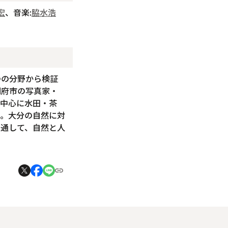
宏
、音楽:
脇水浩
つの分野から検証
別府市の写真家・
を中心に水田・茶
る。大分の自然に対
を通して、自然と人