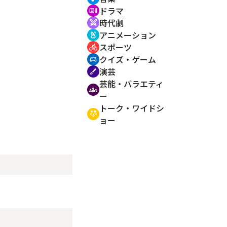
ドラマ
recent_actors
時代劇
swords
アニメーション
cruelty_free
スポーツ
directions_bike
クイズ・ゲーム
sports_esports
演芸
brush
芸能・バラエティ
groups
ー
トーク・ワイドシ
adaptive_audio_mic
ョー