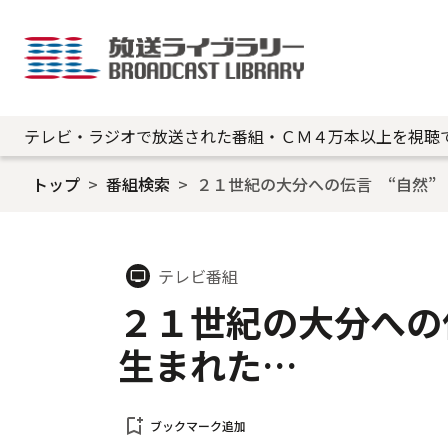
テレビ・ラジオで放送された番組・ＣＭ４万本以上を視聴
トップ
番組検索
２１世紀の大分への伝言 “自然”
テレビ番組
tv
２１世紀の大分への
生まれた…
bookmark_add
ブックマーク追加