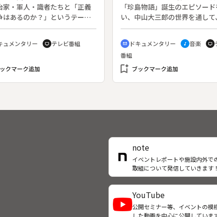
治家・軍人・識者たちと「正義
「珍島物語」誕生のエピソード
争はあるのか？」というテーマ
い、中山大三郎の世界を通して
い対話を交わし、戦争の本質を
ぜ今演歌なのか、心に残る歌と
。◆ベトナム戦争終結から２５
かをあらためて問う。◆演歌の
キュメンタリー
テレビ番組
ドキュメンタリー
音楽
tv
cinematic_blur
music_note
tv
を迎えた２０００年４月３０
は終わったかと思われた平成８
番組
アメリカ各地でこの日を記念す
（１９９６）、天童よしみが歌
会が多数開かれた。各地の集会
bookmark_add
「珍島物語」が大ヒットした。
ックマーク追加
ブックマーク追加
加した作家・小田実は、これを
大三郎作詞の、韓国・珍島に伝
に戦争を巡る対論の旅に出た。
親子の悲しい伝説に想を得た歌
る。民族統一の願いを歌った「
物語」がなぜ日本人の心を捉え
か。
note
イベントレポートや施設内外で
取組について発信していきます
YouTube
公開セミナー等、イベントの模
した動画を中心に公開していま