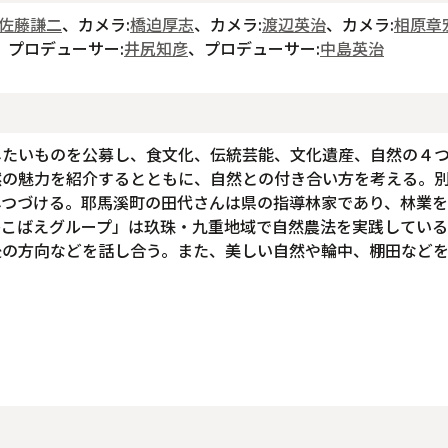
佐藤謙二
、カメラ:
橋迫厚志
、カメラ:
渡辺英治
、カメラ:
相原章
、プロデューサー:
井尻知彦
、プロデューサー:
中島英治
したいものを公募し、食文化、伝統芸能、文化遺産、自然の４
然の魅力を紹介するとともに、自然との付き合い方を考える。
しつづける。耶馬溪町の田代さんは県の指導林家であり、林業
ひこばえグループ」は玖珠・九重地域で自然農法を実践してい
後の方向などを話し合う。また、美しい自然や輪中、棚田など