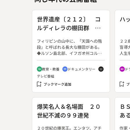
世界遺産〔２１２〕 コ
ハ
ルディレラの棚田群 フ
ィリピン
フィリピンの山中に、「天国への階
２２
段」と呼ばれる長大な棚田がある。
盲導
◆ルソン島北部、イフガオ州コルデ
人生
ィレラの棚田群は２０００年の歴史
織。
を持つといわれる。急勾配を階段状
ズ２
教育・教養
ドキュメンタリー
ド
school
cinematic_blur
tv
recent_actors
に耕して天に至る、その壮大なスケ
０回
テレビ番組
ールは、世界にも類がない。◆村人
子、
bookmark_add
達は茅葺きの高床式住居に住み、全
bookmark_add
日々
ブックマーク追加
ブ
て人力のみの作業で田の仕事を守っ
の助
てきた。万物の精霊、祖先の霊を崇
事に
める精霊信仰とともに、豊かな実り
大学
爆笑名人＆名場面 ２０
Ｂ
を神に托してきたのだ。◆しかし、
之が
世紀不滅の９９連発
あ
村の暮らしは近代化と後継者不足の
る。
中で、今、厳しい現実に直面してい
の
る。◆コルディレラの棚田群
２０世紀の爆笑王。エンタツ、アチ
作家