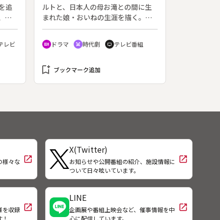
会
を追
ルトと、日本人の母お滝との間に生
、な
まれた娘・おいねの生涯を描く。◆
は何
ドイツ人と日本人の娘であるおいね
時代
（宮沢りえ）は、好奇と差別の中で
テレビ
ドラマ
時代劇
テレビ番組
recent_actors
swords
tv
年
多感な少女時代を過ごした。世をす
う
ねるおいねに、母・お滝（樋口可南
中山
bookmark_add
子）は父のシーボルトを誇りにして
ブックマーク追加
わる
生きよと諭し、それからおいねはオ
であ
ランダ語を学び始める。父と同じ医
珍島
学の道を志し、二宮敬作、ついで石
たの
井宗謙に師事。やがて宗謙の娘タカ
を出産する。そして、３０年ぶりに
シーボルトが来日し、おいねとお滝
は感動の再会を果たす。
X(Twitter)
open_in_new
open_in_new
の様々な
お知らせや公開番組の紹介、施設情報に
！
ついて日々呟いています。
LINE
open_in_new
open_in_new
様を収録
企画展や番組上映会など、催事情報を中
す！
心に配信しています。