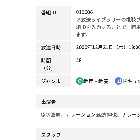
010606
番組ID
※放送ライブラリーの視聴
組IDを入力することで、簡
ます。
2000年12月21日（木）19:00
放送日時
48
時間
（分）
ジャンル
教育・教養
ドキュ
school
cinematic_blur
出演者
脇水浩嗣
、ナレーション:
飯倉伸也
、ナレーシ
スタッフ