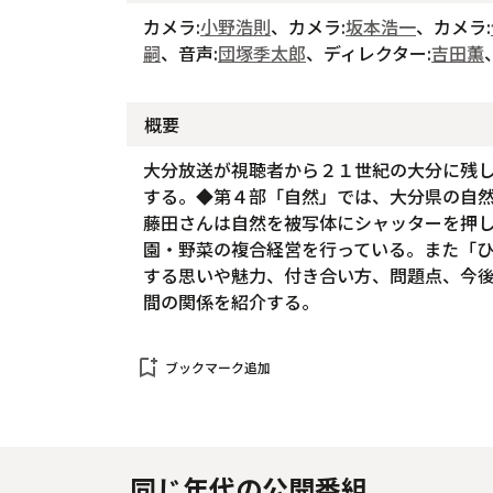
カメラ:
小野浩則
、カメラ:
坂本浩一
、カメラ:
嗣
、音声:
団塚季太郎
、ディレクター:
吉田薫
概要
大分放送が視聴者から２１世紀の大分に残
する。◆第４部「自然」では、大分県の自
藤田さんは自然を被写体にシャッターを押
園・野菜の複合経営を行っている。また「
する思いや魅力、付き合い方、問題点、今
間の関係を紹介する。
bookmark_add
ブックマーク追加
同じ年代の公開番組