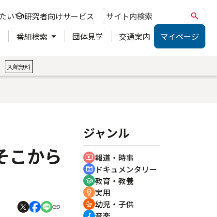
たい
研究者向けサービス
school
search
ト
番組検索
団体見学
交通案内
マイページ
。
入館無料
ジャンル
そこから
報道・時事
ondemand_video
ドキュメンタリー
cinematic_blur
教育・教養
school
実用
emoji_objects
幼児・子供
crib
音楽
music_note