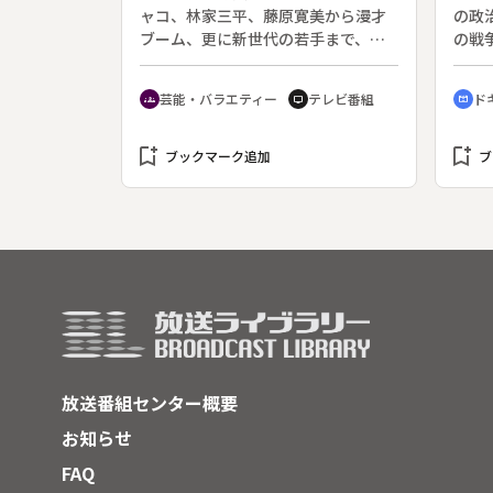
ャコ、林家三平、藤原寛美から漫才
の政
ブーム、更に新世代の若手まで、新
の戦
旧お笑い映像の名場面を紹介してい
で熱
く新春特番。名場面の他に、横山や
探る
芸能・バラエティー
テレビ番組
ド
groups
tv
cinematic_blur
すし、西川きよしコンビの新作漫才
周年
をＣＧ技術を駆使して作成、またＢ
日、
bookmark_add
＆Ｂ、紳助竜介、ザ・ぼんちといっ
bookmark_add
る集
ブックマーク追加
ブ
たＭＡＮＺＡＩブームの主役達によ
に参
る回願トークなどで構成する。司会
機会
は島田紳助と笛吹雅子。
放送番組センター概要
お知らせ
FAQ