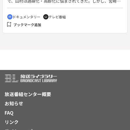
で、山村は過疎化・高齢化に悩まされてきた。しかし、宮崎県
西都市のこの地区は１２戸２６人の過疎の山里であるが、老人
たちが生き生きと暮らしている。この地区最高齢の夫婦のゆっ
ドキュメンタリー
テレビ番組
cinematic_blur
tv
くりとした昔ながらの生活は、どことなく懐かしさを感じさせ
bookmark_add
ブックマーク追加
る。晴れたら畑仕事をし、雨が降ったら作業を止めるという自
然任せの生活。二人の生活を見ていると、この場所がまさに天
国のように思えるのだ。なぜ二人の暮らしが懐かしいと思うの
か、なぜこの場所に魅力を感じるのか。本来の「老後」とは何
か、二人の日々是好日的な生き方から、現代人の進むべき道を
模索する。
放送番組センター概要
お知らせ
FAQ
リンク