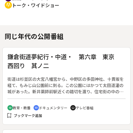
トーク・ワイドショー
adaptive_audio_mic
同じ年代の公開番組
鎌倉街道夢紀行・中道・ 第六章 東京
西回り 其ノ二
街道は杉並区の大宮八幡宮から、中野区の多田神社、十貫坂を
経て、もみじ山公園前に到る。この公園にはかつて太田道灌の
城があった。新井薬師前駅近くの踏切を渡り、住宅街の中の細
い坂を下って行く。今は静かな佇まいを見せる江古田公園は、
１４７７年（文明９）に太田道灌と豊島氏が雌雄を決した古田
教育・教養
ドキュメンタリー
テレビ番組
school
cinematic_blur
tv
ヶ原沼袋古戦場跡である。板橋区に入ると、かつて板でできて
bookmark_add
ブックマーク追加
いた山中橋が石神井川にかかっている。これが板橋の地名の由
来と言われる。街道は宝幢院前で東回りコースと合流する。