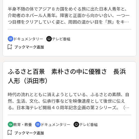
半身不随の体でアジア８カ国をめぐる旅に出た日本人青年と、
介助者のネパール人青年。障害と正面から向かい合い、一つ一
つ目標をクリアしていく姿と、周囲の温かい目を「旅」をキー
ワードに描く。◆旅行好きだった山之内さんは、２３歳の夏に
海水浴中の事故で下半身マヒを負った。「もういちど旅行に行
ドキュメンタリー
テレビ番組
cinematic_blur
tv
きたい」という思いで長く苦しいリハビリを克服、カンパなど
bookmark_add
ブックマーク追加
で資金を集めて準備は整ったが、介助なしでは実現不可能。そ
こでネパール人のジュカライさんを介助者として雇い、約１年
に及ぶ旅に出発した。
ふるさと百景 素朴さの中に優雅さ 長浜
人形（浜田市）
時代の流れとともに消えようとしている、ふるさとの素顔、自
然、生活、文化、伝承行事などを映像遺産として後世に伝え
る。日本海テレビ開局４０周年記念企画の第２シリーズ。（第
１シリーズは１９９９年４月４日～２０００年３月１２日、。
第２シリーズは２０００年４月２日～２００１年３月１１日、
教育・教養
ドキュメンタリー
テレビ番組
school
cinematic_blur
tv
ともに全２４回）◆浜田地方の「長浜人形」は、初孫にお祝い
bookmark_add
ブックマーク追加
として贈られ、桃や端午の節句に飾られる土人形。絵付けに博