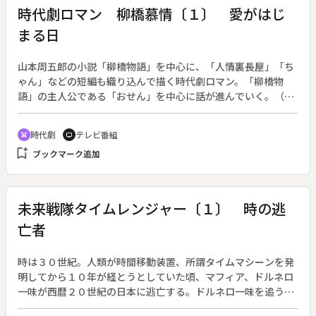
時代劇ロマン 柳橋慕情〔１〕 愛がはじ
まる日
山本周五郎の小説「柳橋物語」を中心に、「人情裏長屋」「ち
ゃん」などの短編も織り込んで描く時代劇ロマン。「柳橋物
語」の主人公である「おせん」を中心に話が進んでいく。（１
２月１８日終了、全１６回）◆おせんは研ぎ師・源六の孫娘。
幼なじみの庄吉は、おせんと将来を約束し上方に旅立つ。庄吉
時代劇
テレビ番組
swords
tv
の気がかりは、同じくおせんの幼なじみの幸太の存在。上方で
bookmark_add
ブックマーク追加
仕事に励む庄吉は、おせんへの手紙を飛脚の権三郎に託す。手
紙を読んだおせんは庄吉への思いを募らせる。
未来戦隊タイムレンジャー〔１〕 時の逃
亡者
時は３０世紀。人類が時間移動装置、所謂タイムマシーンを発
明してから１０年が経とうとしていた頃、マフィア、ドルネロ
一味が西暦２０世紀の日本に逃亡する。ドルネロ一味を追う４
人の新人レンジャー隊員達は、偶然出会った青年とともに未来