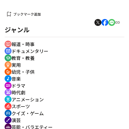
bookmark_add
ブックマーク追加
ジャンル
報道・時事
ondemand_video
ドキュメンタリー
cinematic_blur
教育・教養
school
実用
emoji_objects
幼児・子供
crib
音楽
music_note
ドラマ
recent_actors
時代劇
swords
アニメーション
cruelty_free
スポーツ
directions_bike
クイズ・ゲーム
sports_esports
演芸
brush
芸能・バラエティー
groups