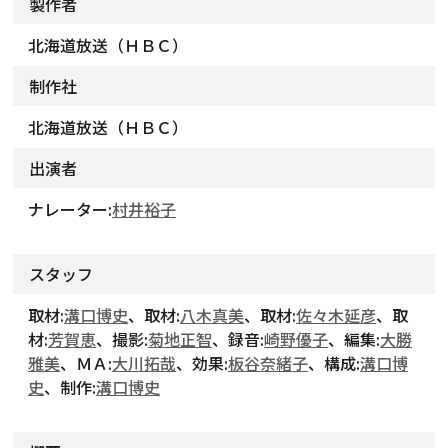
製作者
北海道放送（ＨＢＣ）
制作社
北海道放送（ＨＢＣ）
出演者
ナレーター:
村井裕子
スタッフ
取材:
溝口博史
、取材:
八木真美
、取材:
佐々木延彦
、取
材:
芳賀恵
、撮影:
菊地正智
、録音:
崎野優子
、編集:
大勝
雅美
、ＭＡ:
大川拓哉
、効果:
板谷奈緒子
、構成:
溝口博
史
、制作:
溝口博史