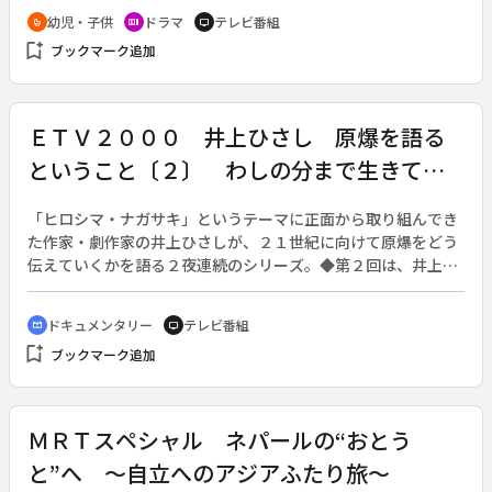
戦隊タイムレンジャーとなって凶悪犯たちと戦う。スーパー戦
幼児・子供
ドラマ
テレビ番組
crib
recent_actors
tv
隊シリーズ第２４作。（２０００年２月１３日～２００１年２
bookmark_add
ブックマーク追加
月１１日放送、全５１回）◆第１回。西暦３０００年。不法な
時間移動を取締る時間保護局では、レンジャー隊入隊式が行わ
れていた。同じ頃、悪名高きマフィアのボス・ドルネオが脱獄
し、西暦２０００年に時間移動をしようとしているとの一報が
ＥＴＶ２０００ 井上ひさし 原爆を語る
入る。入隊式を終えたばかりの新人レンジャー隊員のアヤセ
ということ〔２〕 わしの分まで生きて下
（城戸裕次）、ユウリ（勝村美香）、シオン（倉貫匡弘）、ド
モン（小泉朋英）らは、ドルネオ一味を追うため、時間移動し
さい ～生者と死者の対話～
ようとするが、それはドルネオの罠だった。ドルネオたちの時
「ヒロシマ・ナガサキ」というテーマに正面から取り組んでき
間移動に利用された４人は時間移動先に偶然居合わせた浅見竜
た作家・劇作家の井上ひさしが、２１世紀に向けて原爆をどう
也（永井大）とともにドルネオたちを捕まえるため、未来戦隊
伝えていくかを語る２夜連続のシリーズ。◆第２回は、井上ひ
タイムレンジャーとなって戦い始める。
さしが原爆をテーマに書き上げ、１９９９年以来、毎年夏に公
演を続けている戯曲「父と暮せば」を素材に、彼自身が文学者
ドキュメンタリー
テレビ番組
cinematic_blur
tv
として、一人の日本人としてどのように原爆を伝えていこうと
bookmark_add
ブックマーク追加
考えているのかを語る。
ＭＲＴスペシャル ネパールの“おとう
と”へ ～自立へのアジアふたり旅～