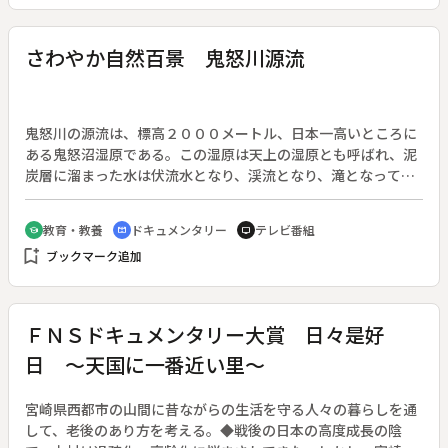
多人形の流れを汲み、素朴でありながら優雅さを漂わせてい
る。職人はいまでは二人になったが、注文がある限りは生産し
たいと話す。
さわやか自然百景 鬼怒川源流
鬼怒川の源流は、標高２０００メートル、日本一高いところに
ある鬼怒沼湿原である。この湿原は天上の湿原とも呼ばれ、泥
炭層に溜まった水は伏流水となり、渓流となり、滝となって山
を下る。人間の入り込まない湿原は、生き物の楽園でもある。
教育・教養
ドキュメンタリー
テレビ番組
school
cinematic_blur
tv
bookmark_add
ブックマーク追加
ＦＮＳドキュメンタリー大賞 日々是好
日 ～天国に一番近い里～
宮崎県西都市の山間に昔ながらの生活を守る人々の暮らしを通
して、老後のあり方を考える。◆戦後の日本の高度成長の陰