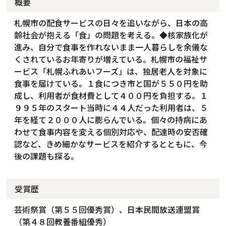
概要
札幌市の配食サービスの日々を追いながら、日本の高
齢社会が抱える「食」の問題を考える。◆核家族化が
進み、自分で食事を作れないまま一人暮らしを余儀な
くされているお年寄りが増えている。札幌市の福祉サ
ービス「札幌ふれあいフーズ」は、独居老人を対象に
食事を届けている。１食につき市と国が５５０円を助
成し、利用者が食材費として４００円を負担する。１
９９５年のスタート当時に４４人だった利用者は、５
年を経て２０００人に膨らんでいる。個々の持病にあ
わせて食事内容を変える個別対応や、配達時の安否確
認など、きめ細かなサービスを紹介するとともに、今
後の課題も探る。
受賞歴
芸術祭賞（第５５回優秀賞）、日本民間放送連盟賞
（第４８回教養番組優秀）