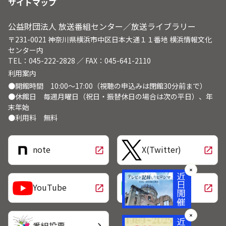
サイトマップ
公益財団法人 放送番組センター／放送ライブラリー
〒231-0021 神奈川県横浜市中区日本大通１１番地 横浜情報文化
センター内
TEL：045-222-2828 ／ FAX：045-641-2110
利用案内
●開館時間 10:00～17:00（視聴の申込みは閉館30分前まで）
●休館日 毎週月曜日（祝日・振替休日の場合は次の平日）、年
末年始
●利用料 無料
note
X(Twitter)
open_in_new
open_in_new
✕
LINE
YouTube
open_in_new
open_in_new
✕
番組投票
chevron_right