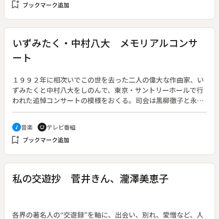
bookmark_add
ブックマーク追加
月、活動家の疑いで新聞社を追い出された溝江遼（沢田研二）
は上海へ渡り、通信社の記者になる。出掛けたナイトクラブで
会ったホステスは上海への船上でピストルを海へ捨てていた女
だった。その女・郡司蓉子（真野響子）は、溝江に「爆殺事件
いずみたく・中村八大 メモリアルコンサ
の特ダネはほしくないか」と尋ねる。
ート
１９９２年に相次いでこの世を去った二人の偉大な作曲家、い
ずみたくと中村八大をしのんで、東京・サントリーホールで行
われた追悼コンサートの模様をおくる。司会は黒柳徹子と永六
輔。◆メモリアル・オーケストラによる曲目は「恋の季節」
「帰ろかな」「希望」「遠くへ行きたい」「見上げてごらん夜
音楽
テレビ番組
music_note
tv
の星を」「上を向いて歩こう」「夢で逢いましょう」「夜明け
bookmark_add
ブックマーク追加
のスキャット」「世界は二人のために」「黒い花びら」「こん
にちは赤ちゃん」「いいじゃないの幸せならば」「おさななじ
み」「涙を越えて」「いい湯だな」「さよならさよなら」ほ
か。
私の交遊抄 菅井きん、瀧澤美恵子
各界の著名人の“交遊録”を軸に、出会い、別れ、愛憎など、人