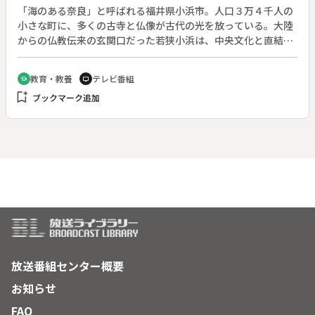
「海のある奈良」と呼ばれる福井県小浜市。人口３万４千人の
小さな町に、多くの古寺と仏像が古代の光を放っている。大陸
からの仏教伝来の玄関口だった若狭小浜は、中央文化と直結し
た文化が根付いていた。◆東大寺二月堂のお水取りの源流とな
る若狭神宮寺の送水神事をはじめ、山あいにひっそりたたずむ
教育・教養
テレビ番組
school
tv
名刹とそこに残された多くの仏像。それらを通して、中央動乱
bookmark_add
ブックマーク追加
の避難地という場所柄から独特の風土を築いてきた若狭路の風
景を映し出す。◆【国宝】明通寺本堂、三重塔◆【重要文化
財】羽賀寺本堂、神宮寺仁王門◆【その他】大般若経六百巻
〔神通寺〕、薬師如来坐像〔国分寺〕
放送番組センター概要
お知らせ
FAQ