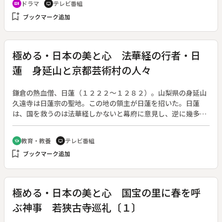
ドラマ
テレビ番組
recent_actors
tv
らしていた。半年後、松子の住む伊豆の古ぼけた洋館に駒代と
bookmark_add
ブックマーク追加
タキがやって来た。独りの生活はやはり寂しいと三人はまた一
緒に暮らしはじめるが、このまま何も残さずに死ぬのも寂しい
とペンションを共同経営することにする。
極める・日本の美と心 法華経の行者・日
蓮 身延山と京都芸術村の人々
鎌倉の熱血僧、日蓮（１２２２～１２８２）。山梨県の身延山
久遠寺は日蓮宗の聖地。この地の領主が日蓮を招いた。日蓮
は、国を救うのは法華経しかないと幕府に意見し、逆に幾多の
迫害や法難に遭うがひるまず信念を貫いた。後、弟子たちが遺
志を継承、江戸時代になり京の町衆の力を得て隆盛に転ずる。
教育・教養
テレビ番組
school
tv
長谷川等伯、本阿弥光悦、宗達、光琳など日本を代表する芸術
bookmark_add
ブックマーク追加
家たちが法華経に帰依し、多くの美術品にそのあかしを残す。
日蓮と京町衆との法縁の史跡を探る。◆【国宝】松林図（長谷
川等伯筆）〔東京国立博物館〕、風神雷神図（俵屋宗達筆）
〔建仁寺〕◆【重要文化財】仏涅槃図（長谷川等伯筆）〔身延
極める・日本の美と心 国宝の里に春を呼
山久遠寺〕
ぶ神事 若狭古寺巡礼〔１〕