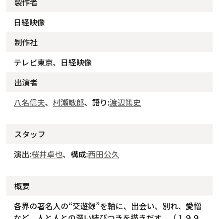
製作者
日経映像
制作社
テレビ東京、日経映像
出演者
八名信夫
、
村瀬敏郎
、語り:
渡辺篤史
スタッフ
演出:
桜井卓也
、構成:
西田公久
概要
各界の著名人の“交遊録”を軸に、出会い、別れ、愛憎
など、人と人との深い結びつきを描きだす。（１９９