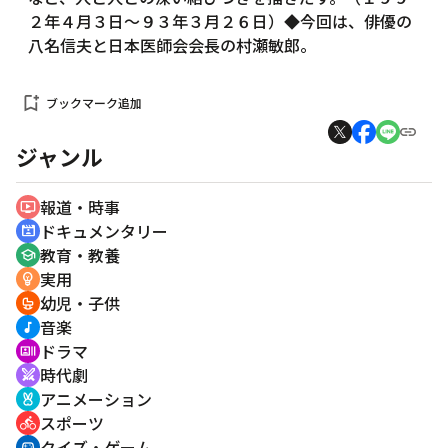
２年４月３日～９３年３月２６日）◆今回は、俳優の
八名信夫と日本医師会会長の村瀬敏郎。
bookmark_add
ブックマーク追加
ジャンル
報道・時事
ondemand_video
ドキュメンタリー
cinematic_blur
教育・教養
school
実用
emoji_objects
幼児・子供
crib
音楽
music_note
ドラマ
recent_actors
時代劇
swords
アニメーション
cruelty_free
スポーツ
directions_bike
クイズ・ゲーム
sports_esports