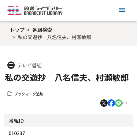
menu
トップ
番組検索
私の交遊抄 八名信夫、村瀬敏郎
テレビ番組
tv
私の交遊抄 八名信夫、村瀬敏郎
bookmark_add
ブックマーク追加
番組ID
010237