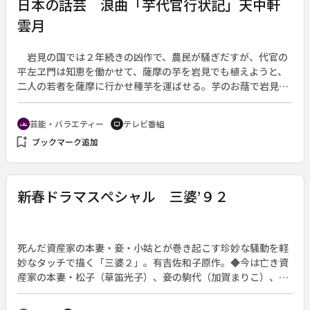
日本の話芸 浪曲「芋代官行状記」天中軒
雲月
岩見の国では２年続きの凶作で、農民が騒ぎだすが、代官の
平左ヱ門は知恵を働かせて、薩摩の芋を岩見でも植えようと、
二人の若者を薩摩に行かせ種芋を運ばせる。芋のお蔭で岩見で
は食糧危機を無事乗り切ったという芋殿様の物語。◆作／房前
智光、曲師／伊丹明
芸能・バラエティー
テレビ番組
groups
tv
bookmark_add
ブックマーク追加
新春ドラマスペシャル 三婆’９２
死んだ資産家の本妻・妾・小姑とが巻き起こす珍妙な騒動を軽
妙なタッチで描く「三婆２」。有吉佐和子原作。◆今は亡き資
産家の本妻・松子（草笛光子）、妾の駒代（加賀まりこ）、妹
のタキ（菅井きん）の３人。小料理屋を開店してはみたものの
意見の対立から店を閉めてけんか別れと相成り、バラバラに暮