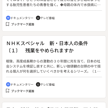
する胎児性患者たちの青春を描く。◆母親の体内で水俣病に侵
され、子供のころから常に胎児性患者の象徴として産業公害を
糾弾する運動の最前線に立たされてきた女性がいる。彼女は自
ドキュメンタリー
テレビ番組
cinematic_blur
tv
立を目指し、昨年の春から機織りを始めた。子供の頃から被写
bookmark_add
ブックマーク追加
体として写真に撮られてきた男性も１０年前から言葉の代わり
に写真を撮りはじめた。彼が撮った写真の１枚１枚は、心の叫
びそのものである。
ＮＨＫスペシャル 新・日本人の条件
〔１〕 残業をやめられますか
戦後、高度成長期からの激動の３０年間に光を当て、日本の社
会システムを検証し直すと共に、新しい価値観の台頭の中で揺
れる個人が何を選択していくべきかを考えるシリーズ。（１９
９２年４月２６日～１２月２０日放送、全６回）◆第一話「残
業をやめられますか」。労働時間の短縮、時短に関連し日本人
ドキュメンタリー
テレビ番組
cinematic_blur
tv
の働き過ぎが是正できるかどうか、企業での定点取材を中心
bookmark_add
ブックマーク追加
に、残業を否定できない日本人のメンタリティーをつくモノロ
ーグドラマなどで問題を提起し、新しい時代の日本人の働き方
を探る。