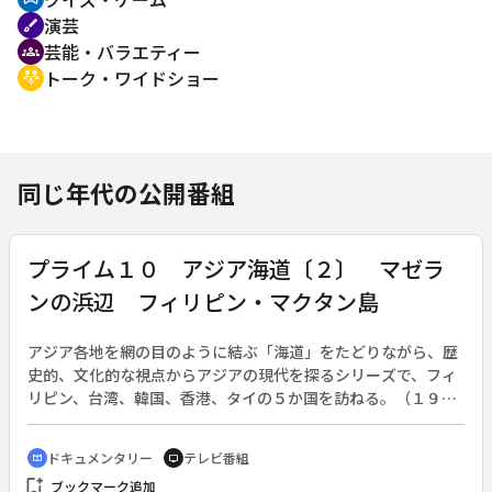
演芸
brush
芸能・バラエティー
groups
トーク・ワイドショー
adaptive_audio_mic
同じ年代の公開番組
プライム１０ アジア海道〔２〕 マゼラ
ンの浜辺 フィリピン・マクタン島
アジア各地を網の目のように結ぶ「海道」をたどりながら、歴
史的、文化的な視点からアジアの現代を探るシリーズで、フィ
リピン、台湾、韓国、香港、タイの５か国を訪ねる。（１９９
３年３月９日終了、全１１回）◆第２回はマゼランの世界一周
旅行によって西欧に初めて知られたフィリピン・マクタン島。
ドキュメンタリー
テレビ番組
cinematic_blur
tv
戦いで侵略者マゼランを殺した島の英雄・ラプラプ王の子孫た
bookmark_add
ブックマーク追加
ちは海辺で静かな暮らしを営んでいる。マゼランが下り立った