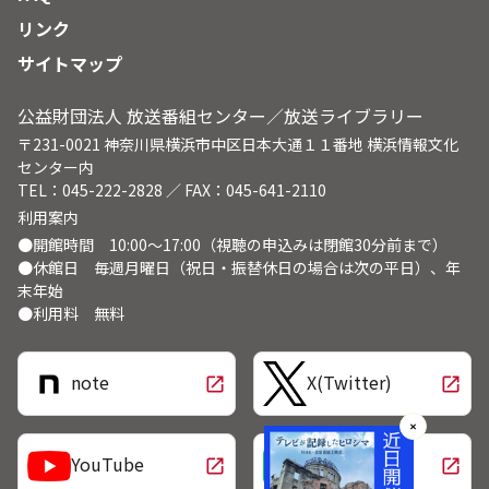
リンク
サイトマップ
公益財団法人 放送番組センター／放送ライブラリー
〒231-0021 神奈川県横浜市中区日本大通１１番地 横浜情報文化
センター内
TEL：045-222-2828 ／ FAX：045-641-2110
利用案内
●開館時間 10:00～17:00（視聴の申込みは閉館30分前まで）
●休館日 毎週月曜日（祝日・振替休日の場合は次の平日）、年
末年始
●利用料 無料
note
X(Twitter)
open_in_new
open_in_new
✕
LINE
YouTube
open_in_new
open_in_new