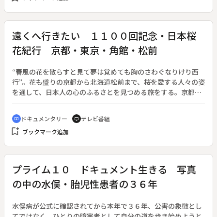
浜辺を舞台に、西洋文明と出会った島の変貌ぶりを紹介する。
遠くへ行きたい １１００回記念・日本桜
花紀行 京都・東京・角館・松前
“春風の花を散らすと見て夢は覚めても胸のさわぐなりけり西
行”。花も盛りの京都から北海道松前まで、桜を愛する人々の姿
を通して、日本人の心のふるさとを見つめる旅をする。京都の
植木業、桜守りの家系を継ぐ人。富士川原のさくらえび。東京
小金井の桜の木花染。秋田角館の枝垂れ桜と樺細工。北海道の
ドキュメンタリー
テレビ番組
cinematic_blur
tv
さくらますと、８千本を誇る松前の桜。一年を通して桜を慕い
bookmark_add
ブックマーク追加
愛でる日本人の意識に触れる。旅人は渡辺文雄、語り：藤田弓
子。◆第１１００回 ◆円山公園武家屋敷（角館）
プライム１０ ドキュメント生きる 写真
の中の水俣・胎児性患者の３６年
水俣病が公式に確認されてから本年で３６年、公害の象徴とし
てではなく、ひとりの障害者として自分の道を歩き始めようと