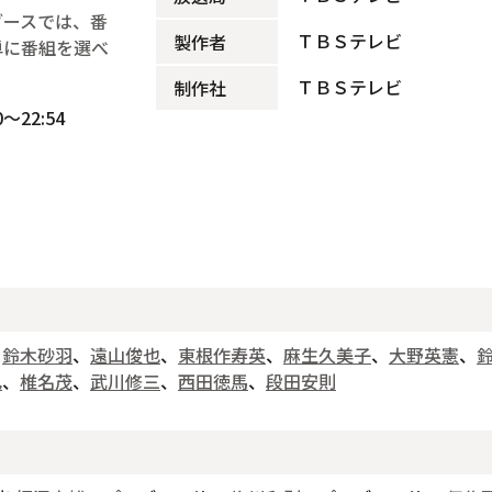
ブースでは、番
ＴＢＳテレビ
製作者
単に番組を選べ
ＴＢＳテレビ
制作社
～22:54
、
鈴木砂羽
、
遠山俊也
、
東根作寿英
、
麻生久美子
、
大野英憲
、
己
、
椎名茂
、
武川修三
、
西田徳馬
、
段田安則