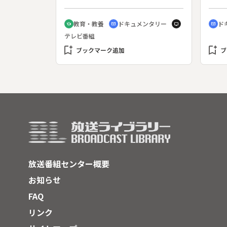
神奈川がすっぽり入る。ヌーが多い
響か
のが特長で約１３０万頭が生息す
かな
教育・教養
ドキュメンタリー
ド
school
cinematic_blur
tv
cinematic_blur
る。ライオンも多く、寝てばかりい
原風
テレビ番組
たり、狩りに失敗したり、百獣の王
北海
bookmark_add
のかっこ悪い姿がおかしい。◆１９
bookmark_add
紹介
ブックマーク追加
ブ
９２年から９４年にかけ、付近の住
民が飼う犬の病気のジステンバーが
ライオンに伝染。３分の１が死ぬ深
刻な被害が出て、対応が今も続いて
いる。絶滅しかけたクロサイを、密
猟者から守るのも大変だ。
放送番組センター概要
お知らせ
FAQ
リンク