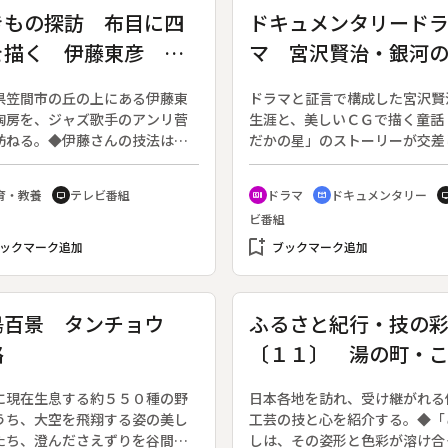
きもの探訪 布目に四
ドキュメンタリード
を描く 伊藤東彦 ～
マ 宮沢賢治・銀河
城・笠間市～
びと
県笠間市の丘の上にある伊藤東
ドラマと証言で構成した宮沢賢
陶房を、ジャズ歌手のアンリ菅
生涯と、美しいＣＧで描く童話
訪ねる。◆伊藤さんの技法は、
だかの星」のストーリーが交差
に蚊帳を乗せて化粧土を塗り、
展開、夢を追い続ける賢治の姿
の上に絵を描くというもの。芸
かび上がらせる。賢治役の中村
育・教養
テレビ番組
ドラマ
ドキュメンタリー
tv
recent_actors
cinematic_blur
t
学院を出てシルクロードを旅
の熱演とＣＧ、ドラマ、ドキュ
ビ番組
敦煌で出会った絵に布目の可能
タリーが融合、新しいテレビ表
感じた。絵具は自製で５００種
bookmark_add
おくる。
ックマーク追加
ブックマーク追加
が、それでも自然の色と比べて
りにも少ない。◆火の温度から
しの時間まで計算する。全てに
鳥百景 タンチョウ
ふるさと紀行・技の
した作品はないが、失敗は次へ
路
〔１１〕 湯の町・
題となる。自然と語り合うため
やきものをつくるという。
し（宮城・鳴子町）
に現在生息する約５５０種の野
日本各地を訪れ、受け継がれる
うち、大空を飛翔する姿の美し
工芸の技と心を紹介する。◆「
たち、澄んださえずりを谷間に
しは、その姿形と色彩が溶け合