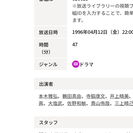
※放送ライブラリーの視聴
組IDを入力することで、簡
ます。
1996年04月12日（金）22:00
放送日時
47
時間
（分）
ジャンル
ドラマ
recent_actors
出演者
本木雅弘
、
鶴田真由
、
寺脇康文
、
井上晴美
眞
、
大塩武
、
佐野和敏
、
貴山侑哉
、
三上晴
スタッフ