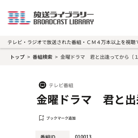
テレビ・ラジオで放送された番組・ＣＭ４万本以上を視聴
トップ
番組検索
金曜ドラマ 君と出逢ってから〔
テレビ番組
tv
金曜ドラマ 君と出
bookmark_add
ブックマーク追加
010013
番組ID