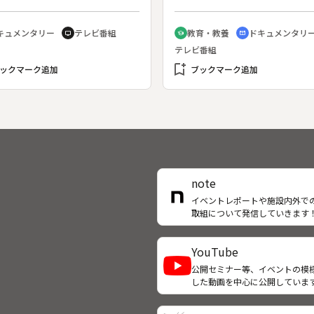
せる鳥たち１００種の、特色豊
こそ、素朴さの中に奥深い美を
生態を四季折々の美しい日本の
出す」という松田三夫さん。三
キュメンタリー
テレビ番組
教育・教養
ドキュメンタリ
tv
school
cinematic_blur
景の中につづる。◆この回は、
の息子・忠雄さんと共に構える
テレビ番組
道・釧路でタンチョウの生態を
が温泉街にある。こけし作りは
する。
bookmark_add
木選びから仕上げまで、全てひ
ックマーク追加
ブックマーク追加
の手によって一貫して行われる
雄さんは、こけしの他に木地玩
作り、工房には夢があふれてい
note
イベントレポートや施設内外で
取組について発信していきます
YouTube
公開セミナー等、イベントの模
した動画を中心に公開していま