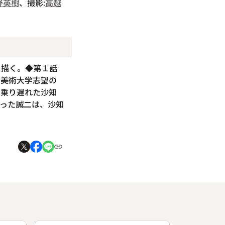
野英樹
、撮影:
高越
を描く。◆第１話
、美術大学志望の
に乗り遅れた沙知
った誠二は、沙知