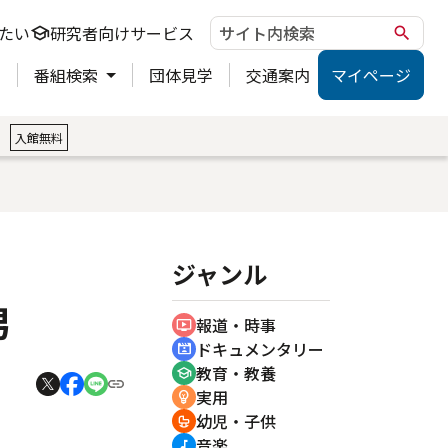
たい
研究者向けサービス
school
search
ト
番組検索
団体見学
交通案内
マイページ
。
入館無料
ジャンル
男
報道・時事
ondemand_video
ドキュメンタリー
cinematic_blur
教育・教養
school
実用
emoji_objects
幼児・子供
crib
音楽
music_note