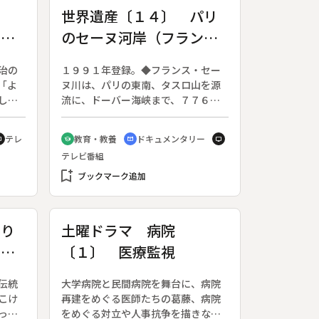
ラ
世界遺産〔１４〕 パリ
の旅
のセーヌ河岸（フラン
ス）
治の
１９９１年登録。◆フランス・セー
「よ
ヌ川は、パリの東南、タスロ山を源
して
流に、ドーバー海峡まで、７７６ｋ
を浮
ｍを流れる。そのパリ市内、シェリ
梅雀
ー橋からイエナ橋まで約５ｋｍの河
テレ
教育・教養
ドキュメンタリー
v
school
cinematic_blur
tv
メン
岸が世界遺産となった。◆そこだけ
テレビ番組
現で
にとどまらず、セーヌ川を中心にし
bookmark_add
た、紀元前３００年から現代までの
ブックマーク追加
詳細なパリ史になっている。中世の
パリはセーヌ川の船運で栄えた街
で、今も砂利の運搬をしながら船に
彩り
土曜ドラマ 病院
住む一家が登場する。パリっ子に
こけ
〔１〕 医療監視
は、こんな人たちもいるのかと、面
白い。
伝統
大学病院と民間病院を舞台に、病院
こけ
再建をめぐる医師たちの葛藤、病院
って
をめぐる対立や人事抗争を描きなが