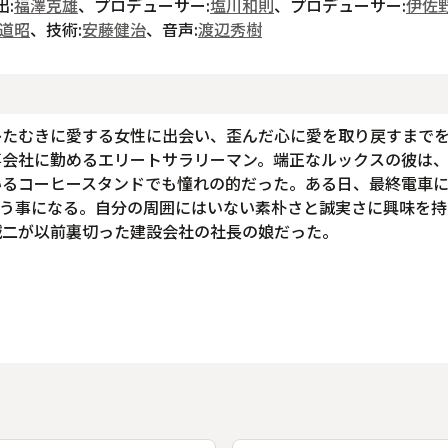
出:
福澤克雄
、プロデューサー:
塩川和則
、プロデューサー:
伊佐
道昭
、技術:
安藤健治
、音声:
渡辺秀樹
ひたむきに愛する女性に出会い、歪んだ心に愛を取り戻すまで
事会社に勤めるエリートサラリーマン。端正なルックスの彼は
いるコーヒースタンドでも憧れの的だった。ある日、最終電車
らう事になる。自分の周囲にはいない素朴さと誠実さに興味を持
誠二が以前裏切った建設会社の社長の娘だった。