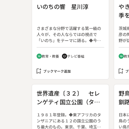
いのちの響 星川淳
や
季
茨
さまざまな分野で活躍する第一級の
茨城
人々が、その人ならではの視点で
彦の
「いのち」をテーマに語る。◆今回
野が
は、作家の星川淳さん。
陶器
布目
教育・教養
テレビ番組
教
school
tv
school
大大
し、
bookmark_add
bookmark_add
性を
ブックマーク追加
ブ
ある
あま
窯出
世界遺産〔３２〕 セレ
野
満足
ンゲティ国立公園（タン
釧
の課
に、
ザニア）
１９８１年登録。◆東アフリカのタ
日本
ンザニアにある１２の国立公園のう
鳥の
ち最大のもの。東京、千葉、埼玉、
い鳥