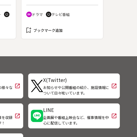
生み
ら、病院の今と未来を探る。「土曜
代目
ドラマ」の企業シリーズ。（１９９
ー
ドラマ
テレビ番組
tv
recent_actors
tv
工房
６年１０月１９日～１１月２日放
、原
送、全３回）◆第一回「医療監
とり
bookmark_add
視」。東京の私立東都医科大の内科
ブックマーク追加
。忠
助教授・熊井誠一郎（中村雅俊）
具も
は、次期学会長のポストを狙う教授
る。
の田代に会長選挙の工作を命じられ
る。しかし熊井は根回しを拒否。そ
の結果、閉鎖命令がでている都内の
白木総合病院に、派遣の名目で出さ
れてしまう。
X(Twitter)
open_in_new
open_in_new
の様々な
お知らせや公開番組の紹介、施設情報に
！
ついて日々呟いています。
LINE
open_in_new
open_in_new
様を収録
企画展や番組上映会など、催事情報を中
す！
心に配信しています。