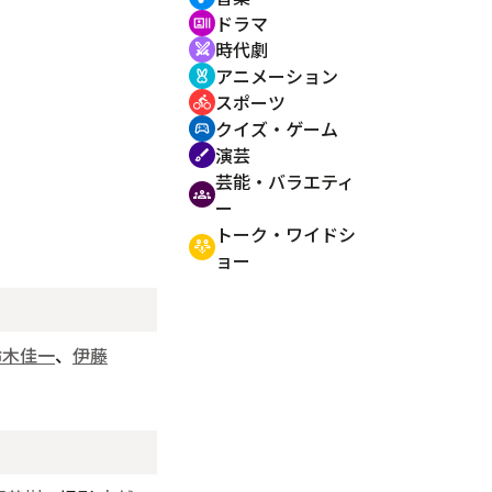
ドラマ
recent_actors
時代劇
swords
アニメーション
cruelty_free
スポーツ
directions_bike
クイズ・ゲーム
sports_esports
演芸
brush
芸能・バラエティ
groups
ー
トーク・ワイドシ
adaptive_audio_mic
ョー
鈴木佳一
、
伊藤