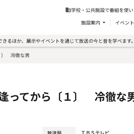
学校・公共施設で番組を使い
business
施設案内
イベン
できるほか、展示やイベントを通じて放送の今と昔を学べます
１〕 冷徹な男
逢ってから〔１〕 冷徹な
ＴＢＳテレビ
放送局