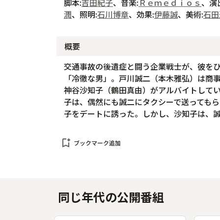
脚本:
吉田紀子
、音楽:
Ｒｅｍｅｄｉｏｓ
、演
潤
、照明:
石川博章
、効果:
伊藤誠
、美術:
石田
概要
交通事故の後遺症と闘う企業戦士が、彼を
「冷徹な男」。戸川誠二（本木雅弘）は商
神谷沙知子（鶴田真由）がアルバイトして
子は、偶然にも誠二にタクシーで送っても
子をデートに誘った。しかし、沙知子は、
bookmark_add
ブックマーク追加
同じ年代の公開番組