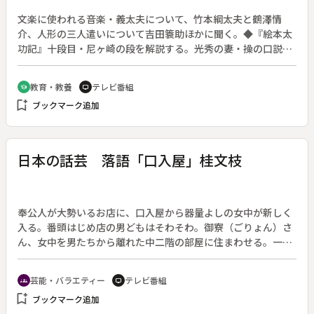
文楽に使われる音楽・義太夫について、竹本綱太夫と鶴澤情
介、人形の三人遣いについて吉田簑助ほかに聞く。◆『絵本太
功記』十段目・尼ヶ崎の段を解説する。光秀の妻・操の口説
（テンポの遅い情緒的な部分）。光秀の泣き（笑い３年、泣き
８年といわれるほど難しい）。心を表現する三味線。目線と指
教育・教養
テレビ番組
school
tv
先がポイントになる人形の三人遣いなどを理解する。◆「絵本
bookmark_add
ブックマーク追加
太功記」十段目尼ヶ崎の段太夫竹本織太夫、三味線鶴澤清介、
人形三世吉田簑助（重要無形文化財保持者）。◆副音声は英語
日本の話芸 落語「口入屋」桂文枝
奉公人が大勢いるお店に、口入屋から器量よしの女中が新しく
入る。番頭はじめ店の男どもはそわそわ。御寮（ごりょん）さ
ん、女中を男たちから離れた中二階の部屋に住まわせる。一番
番頭、早速店を早仕舞いして奉公人を寝かせ、こっそり女中部
屋に忍びに行く。台所の膳棚に手をかけ上に登ろうとしたとた
芸能・バラエティー
テレビ番組
groups
tv
ん、はずれた棚を担いでしまい、身動きできなくなってしま
bookmark_add
ブックマーク追加
う。