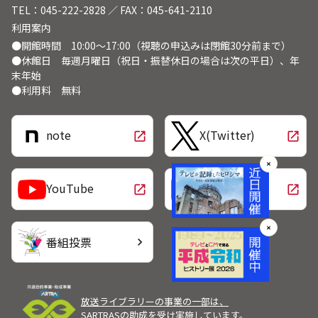
TEL：045-222-2828 ／ FAX：045-641-2110
利用案内
●開館時間 10:00～17:00（視聴の申込みは閉館30分前まで）
●休館日 毎週月曜日（祝日・振替休日の場合は次の平日）、年
末年始
●利用料 無料
note
X(Twitter)
open_in_new
open_in_new
✕
LINE
YouTube
open_in_new
open_in_new
✕
番組投票
chevron_right
放送ライブラリーの事業の一部は、
SARTRASの助成を受け実施しています。