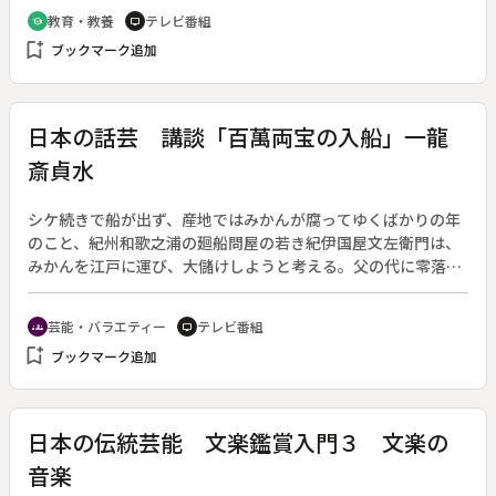
高いといわれる糸満では、先祖と墓を１つにする人々が何かに
教育・教養
テレビ番組
school
tv
つけ集まり和やかに暮らす。◆糸満の門中行事〔沖縄県〕
bookmark_add
ブックマーク追加
日本の話芸 講談「百萬両宝の入船」一龍
斎貞水
シケ続きで船が出ず、産地ではみかんが腐ってゆくばかりの年
のこと、紀州和歌之浦の廻船問屋の若き紀伊国屋文左衛門は、
みかんを江戸に運び、大儲けしようと考える。父の代に零落
し、船は質入している一隻のみ。妻の父から大金を借り、船を
質から出し、命知らずの船頭を雇い、みかんを買い占める。一
芸能・バラエティー
テレビ番組
groups
tv
か八かの賭けに出た文左衛門、死に装束に身を固め、みかんを
bookmark_add
ブックマーク追加
満載した船で、シケの中を江戸に向けて出て行く。
日本の伝統芸能 文楽鑑賞入門３ 文楽の
音楽