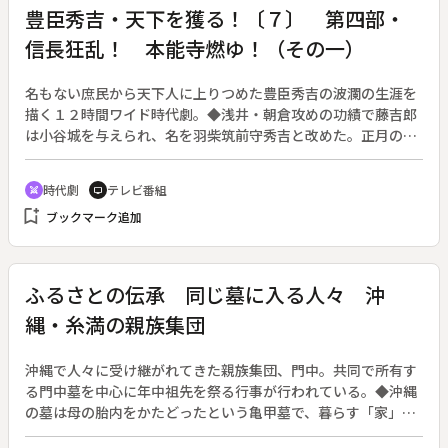
豊臣秀吉・天下を獲る！〔７〕 第四部・
信長狂乱！ 本能寺燃ゆ！（その一）
名もない庶民から天下人に上りつめた豊臣秀吉の波瀾の生涯を
描く１２時間ワイド時代劇。◆浅井・朝倉攻めの功績で藤吉郎
は小谷城を与えられ、名を羽柴筑前守秀吉と改めた。正月の宴
で生き延びた市と再会した秀吉は、亡き夫・長政のどくろの杯
を口元に運ぶ市を複雑な気持ちで見つめるのだった。ねねの希
時代劇
テレビ番組
swords
tv
望で新たに築いた長浜城に母たち家族を迎えた矢先、おみねが
bookmark_add
ブックマーク追加
秀吉の子だという男の子を連れてやってくる。
ふるさとの伝承 同じ墓に入る人々 沖
縄・糸満の親族集団
沖縄で人々に受け継がれてきた親族集団、門中。共同で所有す
る門中墓を中心に年中祖先を祭る行事が行われている。◆沖縄
の墓は母の胎内をかたどったという亀甲墓で、暮らす「家」よ
りも永遠の住みかの「墓」を先に造るという。門中の結束力が