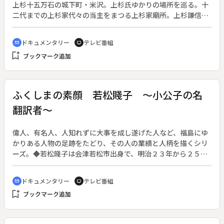
上杉十五万石の城下町・米沢。上杉氏ゆかりの場所を巡る。十
二代までの上杉家代々の当主をまつる上杉家廟所。上杉謙信公
の遺骸は、甲冑を着けた姿で漆で固められ、甕に納められたと
伝えられている。米沢城の跡地である松岬公園は市民の憩いの
ドキュメンタリー
テレビ番組
cinematic_blur
tv
場所。すぐそばにある上杉記念館は聡檜、入母屋作りの旧伯爵
bookmark_add
ブックマーク追加
邸で、藩財政をたてなおした中興の祖・鷹山公の説いた「かて
もの」を中心とした郷土料理を味わうこともできる。
ふくしまの素顔 若松賤子 ～小公子の名
翻訳者～
偉人、有名人、人知れずに大事を成し遂げた人など、福島にゆ
かりある人物の足跡をたどり、その人の業績と人柄を描くシリ
ーズ。◆若松賤子は会津若松市出身で、明治２３年から２５年
にかけて、バーネット女史の名作「小公子」を翻訳し、その才
筆を不朽のものとした。幼い時に養子になるなど波乱に富んだ
ドキュメンタリー
テレビ番組
cinematic_blur
tv
人生と作品を紹介する。
bookmark_add
ブックマーク追加