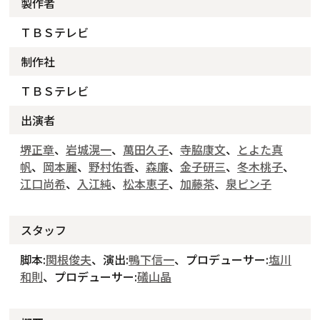
製作者
ＴＢＳテレビ
制作社
ＴＢＳテレビ
出演者
堺正章
、
岩城滉一
、
萬田久子
、
寺脇康文
、
とよた真
帆
、
岡本麗
、
野村佑香
、
森廉
、
金子研三
、
冬木桃子
、
江口尚希
、
入江純
、
松本恵子
、
加藤茶
、
泉ピン子
スタッフ
脚本:
関根俊夫
、演出:
鴨下信一
、プロデューサー:
塩川
和則
、プロデューサー:
礒山晶