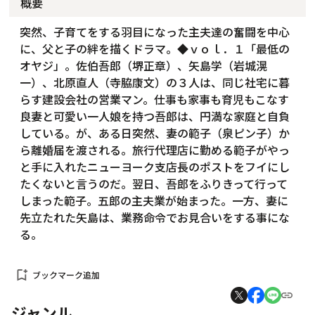
概要
突然、子育てをする羽目になった主夫達の奮闘を中心
に、父と子の絆を描くドラマ。◆ｖｏｌ．１「最低の
オヤジ」。佐伯吾郎（堺正章）、矢島学（岩城滉
一）、北原直人（寺脇康文）の３人は、同じ社宅に暮
らす建設会社の営業マン。仕事も家事も育児もこなす
良妻と可愛い一人娘を持つ吾郎は、円満な家庭と自負
している。が、ある日突然、妻の範子（泉ピン子）か
ら離婚届を渡される。旅行代理店に勤める範子がやっ
と手に入れたニューヨーク支店長のポストをフイにし
たくないと言うのだ。翌日、吾郎をふりきって行って
しまった範子。五郎の主夫業が始まった。一方、妻に
先立たれた矢島は、業務命令でお見合いをする事にな
る。
bookmark_add
ブックマーク追加
ジャンル