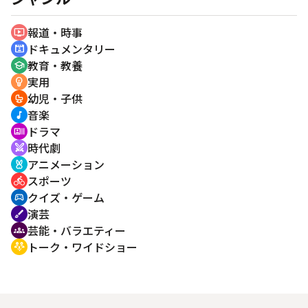
報道・時事
ondemand_video
ドキュメンタリー
cinematic_blur
教育・教養
school
実用
emoji_objects
幼児・子供
crib
音楽
music_note
ドラマ
recent_actors
時代劇
swords
アニメーション
cruelty_free
スポーツ
directions_bike
クイズ・ゲーム
sports_esports
演芸
brush
芸能・バラエティー
groups
トーク・ワイドショー
adaptive_audio_mic