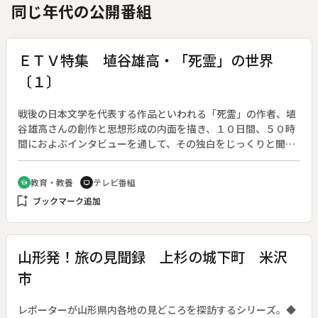
同じ年代の公開番組
ＥＴＶ特集 埴谷雄高・「死霊」の世界
〔１〕
戦後の日本文学を代表する作品といわれる「死霊」の作者、埴
谷雄高さんの創作と思想形成の内面を描き、１０日間、５０時
間におよぶインタビューを通して、その独白をじっくりと聞く
５回連続シリーズ。◆第１回は「死霊」の原点、独房の思想に
迫る。
教育・教養
テレビ番組
school
tv
bookmark_add
ブックマーク追加
山形発！旅の見聞録 上杉の城下町 米沢
市
レポーターが山形県内各地の見どころを探訪するシリーズ。◆