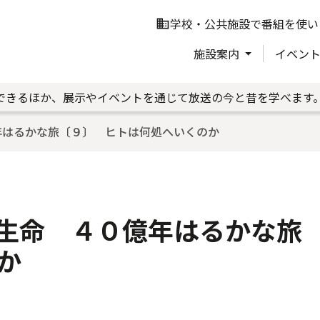
学校・公共施設で番組を使い
business
施設案内
イベン
できるほか、展示やイベントを通じて放送の今と昔を学べます
年はるかな旅〔９〕 ヒトは何処へいくのか
 生命 ４０億年はるかな
か