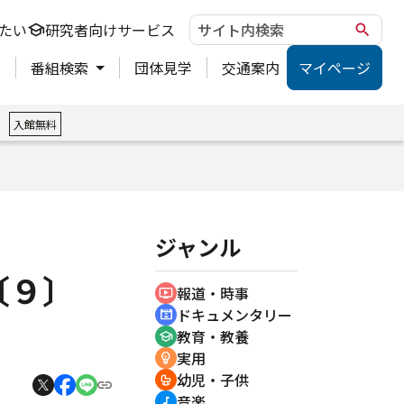
たい
研究者向けサービス
school
search
ト
番組検索
団体見学
交通案内
マイページ
。
入館無料
ジャンル
旅〔９〕
報道・時事
ondemand_video
ドキュメンタリー
cinematic_blur
教育・教養
school
実用
emoji_objects
幼児・子供
crib
音楽
music_note