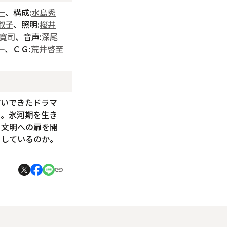
一
、構成:
水島秀
淑子
、照明:
桜井
寛司
、音声:
深尾
一
、ＣＧ:
荒井啓至
紡いできたドラマ
集。氷河期を生き
、文明への扉を開
としているのか。