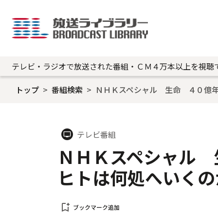
テレビ・ラジオで放送された番組・ＣＭ４万本以上を視聴
トップ
番組検索
ＮＨＫスペシャル 生命 ４０億
テレビ番組
tv
ＮＨＫスペシャル
ヒトは何処へいくの
bookmark_add
ブックマーク追加