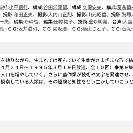
統括:
小平信行
、構成:
谷田部雅嗣
、構成:
久保安夫
、構成:
冨永慎
、撮影:
和田正夫
、撮影:
大内山正則
、撮影:
山元昭信
、撮影:
鷲塚
一夫
、編集:
永峰智
、編集:
田原祐子
、技術:
重永明義
、音声:
大島
勉
、ＣＧ:
坂井滋和
、ＣＧ:
宮坂浩
、ＣＧ:
横山さと子
、ＣＧ:
石丸
化を辿りながら、生まれては死んでいく生命がさまざまな形で
年４月２４日～１９９５年３月１９日放送、全１０回）◆第９
に人口を増やしていく。さらに農作業が技術や文字を発達させ
を模索している人類は、その経験と知性をどう生かしていこう