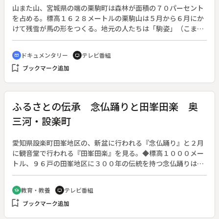
山また山、宮城県の端の栗駒町は森林が面積の７０パーセント
を占める。標高１６２８メートルの栗駒山は５月から６月にか
けて残雪が馬の形をつくる。地元の人たちは「駒姿」（こます
がた）と呼び、その形によってその年の農作物の出来を占った
りしてきた。山麓は若葉の季節、ブナの原生林では葉が日光を
ドキュメンタリー
テレビ番組
cinematic_blur
tv
透かして輝く。栗駒山から流れ出た清流が緑を縫うように山腹
bookmark_add
ブックマーク追加
を伝って行く。三追川（さんのはざまがわ）は、イワナ釣りに
は絶好の渓流。二追川（にのはざまがわ）のほとりでは８６歳
の千葉さんが昔ながらの藍染めをしている。染め上がった布を
この川で洗い、仕上げも昔のままのやり方だ。千葉さんの藍染
ふるさとの伝承 念仏踊りと田峯田楽 奥
めは「正藍染」と呼ばれている。自然にすべてを委ねた他に類
三河・設楽町
を見ない手法は、昭和３０年の国の重要無形文化財に指定され
ている。深山牧場は５月中旬から半年間、農家の牛を預かって
放牧する。世界谷地原生花園、栗駒山の中腹に広がる湿原で、
愛知県設楽町田峯地区の、新盆に行われる『念仏踊り』と２月
高山植物が可憐な花をつけていく。
に観音堂で行われる『田峯田楽』を見る。◆標高１０００メー
トル、９６戸の田峯地区に３００年の伝統を持つ念仏踊りは、
初盆供養に地区の念仏衆が働く。『田峯田楽』は豊作祈願や悪
魔払いのため行われ、神楽や能の原型が残る。十一面観音像を
教育・教養
テレビ番組
school
tv
本尊とする観音堂で催される田楽には、役を世襲する６人の田
bookmark_add
ブックマーク追加
楽衆の大地の活力を引き出す５つの舞いが奉納される。◆【重
要無形民俗文化財】三河の田楽〔愛知県〕◆【その他】念仏踊