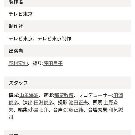
製作者
テレビ東京
制作社
テレビ東京、テレビ東京制作
出演者
野村宏伸
、語り:
藤田弓子
スタッフ
構成:
山風海波
、音楽:
都留教博
、プロデューサー:
田淵
俊彦
、演出:
田淵俊彦
、撮影:
池田正夫
、照明:
上野斉
夫
、編集:
小島壯介
、音声:
加藤正純
、音響効果:
和気誠
司