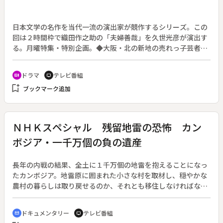
日本文学の名作を当代一流の演出家が競作するシリーズ。この
回は２時間枠で織田作之助の「夫婦善哉」を久世光彦が演出す
る。月曜特集・特別企画。◆大阪・北の新地の売れっ子芸者・
蝶子（田中裕子）は、化粧品問屋の息子・柳吉（小林薫）と恋
仲になり熱海へ駆け落ちした。ところが関東大震災に遭い、し
ドラマ
テレビ番組
recent_actors
tv
かたなく大阪へ帰る。いったんは蝶子の両親のもとへ身を寄せ
bookmark_add
ブックマーク追加
るが、くろうを覚悟の上で黒門市場の路地裏に部屋を借りる。
◆ぼんぼん育ちで何をやっても長続きせず、職を転々として夜
はカフェーで遊びほうける柳吉との暮らしを蝶子は中居をして
支えるが、貧困に加えて病までが二人を襲う。
ＮＨＫスペシャル 残留地雷の恐怖 カン
ボジア・一千万個の負の遺産
長年の内戦の結果、全土に１千万個の地雷を抱えることになっ
たカンボジア。地雷原に囲まれた小さな村を取材し、穏やかな
農村の暮らしは取り戻せるのか、それとも移住しなければなら
ないのか、地雷の恐怖と向き合う現状を伝える。◆地雷の種類
は米国製、旧ソ連製、中国製とさまざまで５０種類以上。隣国
ドキュメンタリー
テレビ番組
cinematic_blur
tv
や大国の政治的意図がカンボジアの大地に埋まっている。カン