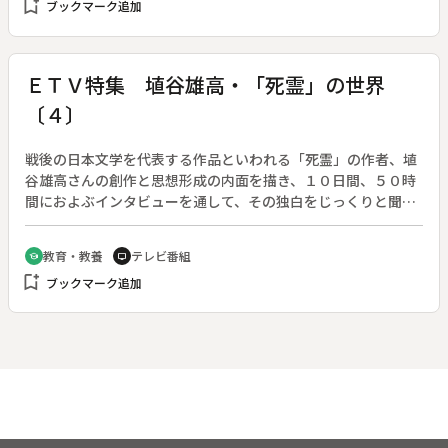
bookmark_add
ブックマーク追加
ボジア西部のパクサバイ集落、住民の１人は、兵士の経験があ
りかつては地雷を埋める側だった。今は４度も地雷を踏みなが
らも耕作地を広げるために除去作業を続けている。
ＥＴＶ特集 埴谷雄高・「死霊」の世界
〔４〕
戦後の日本文学を代表する作品といわれる「死霊」の作者、埴
谷雄高さんの創作と思想形成の内面を描き、１０日間、５０時
間におよぶインタビューを通して、その独白をじっくりと聞く
５回連続シリーズ。◆昭和５０年、中断から２６年ぶりに「死
霊」第５章「夢魔の世界」が発表された。この「夢魔」の章を
教育・教養
テレビ番組
school
tv
中心にこれまで発表された８章までの「文学」を埴谷雄高が自
bookmark_add
ブックマーク追加
身の世界を解説する。