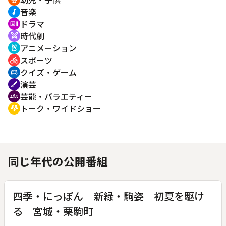
音楽
music_note
ドラマ
recent_actors
時代劇
swords
アニメーション
cruelty_free
スポーツ
directions_bike
クイズ・ゲーム
sports_esports
演芸
brush
芸能・バラエティー
groups
トーク・ワイドショー
adaptive_audio_mic
同じ年代の公開番組
四季・にっぽん 新緑・駒姿 初夏を駆け
る 宮城・栗駒町