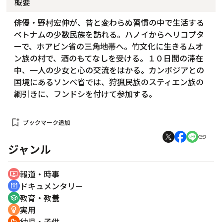
概要
俳優・野村宏伸が、昔と変わらぬ習慣の中で生活する
ベトナムの少数民族を訪れる。ハノイからヘリコプタ
ーで、ホアビン省の三角地帯へ。竹文化に生きるムオ
ン族の村で、酒のもてなしを受ける。１０日間の滞在
中、一人の少女と心の交流をはかる。カンボジアとの
国境にあるソンベ省では、狩猟民族のスティエン族の
綱引きに、フンドシを付けて参加する。
bookmark_add
ブックマーク追加
ジャンル
報道・時事
ondemand_video
ドキュメンタリー
cinematic_blur
教育・教養
school
実用
emoji_objects
幼児・子供
crib