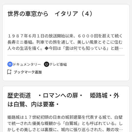
り〔愛知県〕
世界の車窓から イタリア（４）
１９８７年６月１日の放送開始以来、６０００回を超えて続く
長寿ミニ番組。列車での旅を通して、美しい風景とそこに住む
人々の生活を描く。◆今回は「雲は何でも知っている」と題し
て、イタリア・ヴェネツィア・フィレンツェ・ラッダ・イン・
キャンティの道のりを紹介する。
ドキュメンタリー
テレビ番組
cinematic_blur
tv
bookmark_add
ブックマーク追加
歴史街道 ・ロマンへの扉・ 姫路城・外
は白鷺、内は要塞・
姫路城は１７世紀初頭の日本の城郭建築を代表する城で、白壁
で統一された優美な概観から「白鷺城」とも呼ばれている。し
かしその美しさとは裏腹に、城内に張り巡らされた、敵の攻撃