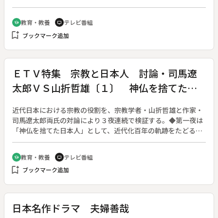
に備える「要塞」としての機能には目をみはらされる。迷宮さ
ながらの通路、見張り所や、銃・弓矢で敵を攻撃するための壁
教育・教養
テレビ番組
school
tv
の穴「狭間」、石落としなどを紹介する。
bookmark_add
ブックマーク追加
ＥＴＶ特集 宗教と日本人 討論・司馬遼
太郎ＶＳ山折哲雄〔１〕 神仏を捨てた日
本人
近代日本における宗教の役割を、宗教学者・山折哲雄と作家・
司馬遼太郎両氏の対論により３夜連続で検証する。◆第一夜は
「神仏を捨てた日本人」として、近代化百年の軌跡をたどる。
明治以降の近代化の代償として、日本人はいかに多くのものを
失ったか。「宗教不在」「明治維新」「国家神道の解体と政教
教育・教養
テレビ番組
school
tv
分離」などをテーマに対論する。
bookmark_add
ブックマーク追加
日本名作ドラマ 夫婦善哉