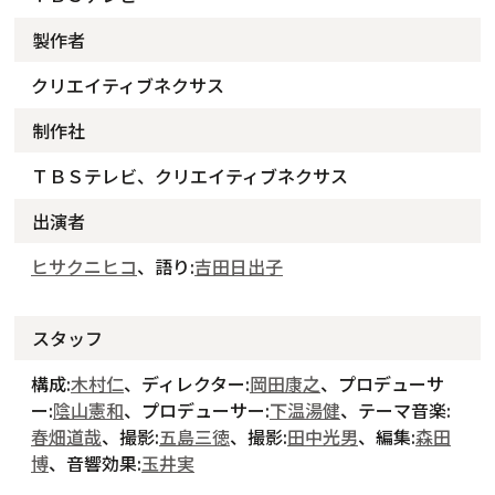
製作者
クリエイティブネクサス
制作社
ＴＢＳテレビ、クリエイティブネクサス
出演者
ヒサクニヒコ
、語り:
吉田日出子
スタッフ
構成:
木村仁
、ディレクター:
岡田康之
、プロデューサ
ー:
陰山憲和
、プロデューサー:
下温湯健
、テーマ音楽:
春畑道哉
、撮影:
五島三徳
、撮影:
田中光男
、編集:
森田
博
、音響効果:
玉井実