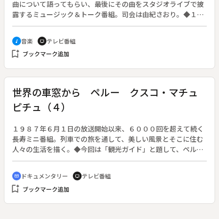
曲について語ってもらい、最後にその曲をスタジオライブで披
露するミュージック＆トーク番組。司会は由紀さおり。◆１９
８２年のヒット曲「聖母たちのララバイ」について歌い手の岩
崎宏美にインタビューし、岩崎が「聖母たちのララバイ」を歌
音楽
テレビ番組
music_note
tv
う。
bookmark_add
ブックマーク追加
世界の車窓から ペルー クスコ・マチュ
ピチュ（４）
１９８７年６月１日の放送開始以来、６０００回を超えて続く
長寿ミニ番組。列車での旅を通して、美しい風景とそこに住む
人々の生活を描く。◆今回は「観光ガイド」と題して、ペルー
のリマ・クスコ・マチュピチュの道のりを紹介する。
ドキュメンタリー
テレビ番組
cinematic_blur
tv
bookmark_add
ブックマーク追加