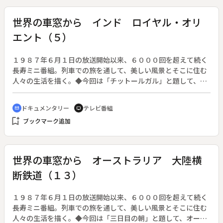
世界の車窓から インド ロイヤル・オリ
エント（５）
１９８７年６月１日の放送開始以来、６０００回を超えて続く
長寿ミニ番組。列車での旅を通して、美しい風景とそこに住む
人々の生活を描く。◆今回は「チットールガル」と題して、イ
ンドのロイヤル・オリエント（デリー・ウダイプル）を紹介す
る。
ドキュメンタリー
テレビ番組
cinematic_blur
tv
bookmark_add
ブックマーク追加
世界の車窓から オーストラリア 大陸横
断鉄道（１３）
１９８７年６月１日の放送開始以来、６０００回を超えて続く
長寿ミニ番組。列車での旅を通して、美しい風景とそこに住む
人々の生活を描く。◆今回は「三日目の朝」と題して、オース