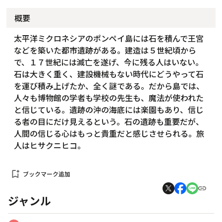
概要
太平洋ミクロネシアのポンペイ島には石を積んで王宮
などを築いた都市遺跡がある。建造は５世紀頃から
で、１７世紀には滅亡を遂げ、今に残る人はいない。
石は大きく重く、建設機械もない時代にどうやって石
を運び積み上げたか、全く謎である。だから島では、
人々も博物館の学者も学校の先生も、魔法が使われた
と信じている。遺跡の沖の海底には楽園もあり、信じ
る者の目にだけ見えるという。石の遺跡も重要だが、
人間の信じる心はもっと貴重だと感じさせられる。旅
人はヒサクニヒコ。
bookmark_add
ブックマーク追加
ジャンル