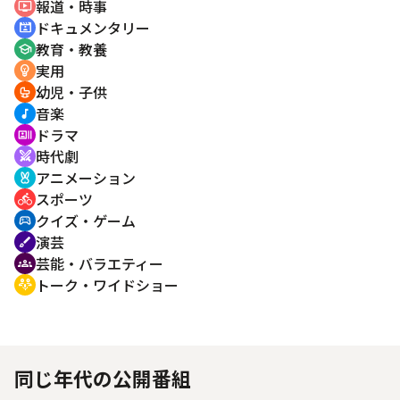
報道・時事
ondemand_video
ドキュメンタリー
cinematic_blur
教育・教養
school
実用
emoji_objects
幼児・子供
crib
音楽
music_note
ドラマ
recent_actors
時代劇
swords
アニメーション
cruelty_free
スポーツ
directions_bike
クイズ・ゲーム
sports_esports
演芸
brush
芸能・バラエティー
groups
トーク・ワイドショー
adaptive_audio_mic
同じ年代の公開番組