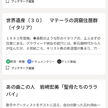
bookmark_add
ブックマーク追加
世界遺産〔３０〕 マテーラの洞窟住居群
（イタリア）
１９９３年登録。◆長靴のような形のイタリアの、土ふまずの
位置にある。グラヴィーナ峡谷の岩穴には、新石器時代から人
が住んだが、８世紀ごろ、キリスト教の修道僧が集まり、穴を
堀り広げたり、切り出した岩石を積みあげたりして町を築い
た。１５世紀後半には、農業と商業で発展。しかし近代化にと
教育・教養
ドキュメンタリー
テレビ番組
school
cinematic_blur
tv
り残され、スラム化、廃墟となった。◆この半世紀、また人々
bookmark_add
ブックマーク追加
が戻りはじめ、家の中が狭いので外を共有して使う方法が地域
の連帯を生んで、マテーラの良さとして見直されている。
あの曲この人 岩崎宏美「聖母たちのララ
バイ」
歌手やアーティストをゲストに迎え、自分の歌った忘れ得ぬ一