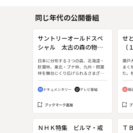
同じ年代の公開番組
サントリーオールドスペ
せ
シャル 太古の森の物
〔
語 日本の四季と動物た
な
日本に分布する３つの森、北海道・
瀬戸
ち
針葉林、東北・ブナ林、九州・照葉
まく
林を舞台にくり広げられるさまざま
た。
な生き物たちの不思議な関係、植物
ーマ
の意外な知恵を探る。◆木の上、陸
など
ドキュメンタリー
テレビ番組
報
cinematic_blur
tv
ondemand_video
上、水中に据えられたカメラは知ら
える
れざる生物の生態をとらえる。夜の
８９
bookmark_add
森で木から木へと飛び移るエゾモモ
bookmark_add
ブックマーク追加
ブ
ンガ、秋にドングリを土中に埋め冬
に掘り出してエサにするエゾリス。
サケの稚魚を狙うカワセミ。日本最
ＮＨＫ特集 ビルマ・戒
Ｔ
大の淡水魚イトウが川をさかのぼる