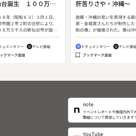
仙台誕生 １００万都
肝苦りさや・沖縄～
の街づくり
８８年（昭和６３）３月１日、
故郷・沖縄の思いを表現する彫
都市圏２市２町の合併により、
家・金城実さんたちが制作した
８８万５千人の新仙台市が誕生
和の像」が破壊された。像は沖
。これは１年後の１９８９年４
人々がようやく語り始めた集団
全国で１１番目の政令指定都市
の犠牲者に対する慰霊の碑とし
キュメンタリー
テレビ番組
ドキュメンタリー
テレビ番
tv
cinematic_blur
tv
へ向けての新たなスタートとな
られたものであった。◆兵庫県
bookmark_add
望ましい街づくりと住民福祉の
ックマーク追加
市の定時制高校で英語を教える
ブックマーク追加
、そして政令都市・仙台の役割
さんは、彫刻家でもある。１９
える。
年のコザ暴動のとき、耐えるこ
慣れた沖縄の人たちが占領軍で
米兵相手に立ち上がった姿に打
れ、自分を表現しようと彫刻を
た。１９８７年、民衆の思いを
続けてきた金城さんは、沖縄戦
note
団自決の壕となった読谷村のチ
イベントレポートや施設内外で
リガマに「世代を結ぶ・平和の
取組について発信していきます
を遺族らと共同制作した。しか
れは完成から半年で、沖縄国体
の丸・君が代論争の余波を受け
YouTube