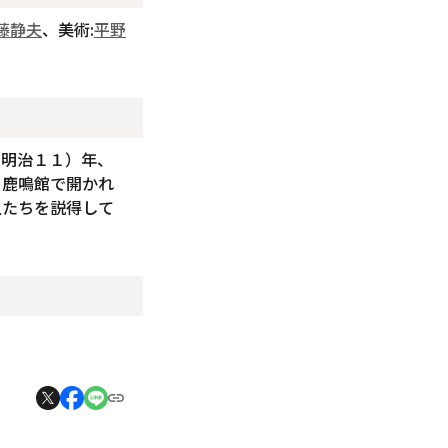
藤静夫
、美術:
平野
（明治１１）年、
々鹿鳴館で開かれ
人たちを説得して