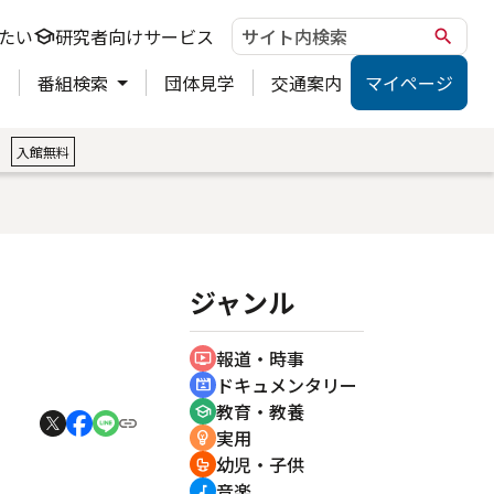
たい
研究者向けサービス
school
search
ト
番組検索
団体見学
交通案内
マイページ
。
入館無料
ジャンル
報道・時事
ondemand_video
ドキュメンタリー
cinematic_blur
教育・教養
school
実用
emoji_objects
幼児・子供
crib
音楽
music_note