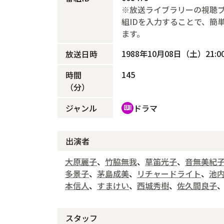
※放送ライブラリーの視聴
組IDを入力することで、簡
ます。
1988年10月08日（土）21:00
放送日時
145
時間
（分）
ジャンル
ドラマ
recent_actors
出演者
大原麗子
、
竹脇無我
、
草笛光子
、
音無美紀
多景子
、
茅島成美
、
リチャードライト
、
池
本信人
、
すまけい
、
西城秀樹
、
佐久間良子
スタッフ