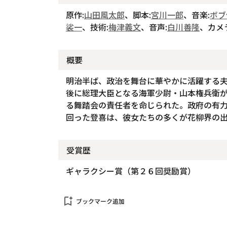
原作:
山田風太郎
、脚本:
宮川一郎
、音楽:
ボブ
裟一
、技術:
梅津義文
、音声:
白川善隆
、カメ
概要
明治半ば、政治を舞台に華やかに活躍する
後に総理大臣となる海軍少尉・山本権兵衛
る舞踏会の責任者を命じられた。政府の有
回った登喜は、彼女たちの多くが花柳界の
受賞歴
ギャラクシー賞（第２６回奨励賞）
bookmark_add
ブックマーク追加