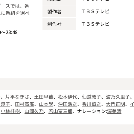
ブースでは、番
ＴＢＳテレビ
製作者
単に番組を選べ
ＴＢＳテレビ
制作社
～23:48
子
、
片平なぎさ
、
土田早苗
、
松本伊代
、
仙道敦子
、
波乃久里子
内淳子
、
田村高廣
、
山本學
、
沖田浩之
、
香川照之
、
大門正明
、
、
小林桂樹
、
山岡久乃
、
若山富三郎
、ナレーション:
渥美清