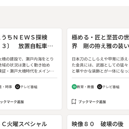
とうちＮＥＷＳ探検
極める・匠と至芸の
１３〕 放置自転車は
界 剛の拵え雅の装
くなるか
（刀装甲胄金具製作
大橋の建設で、瀬戸内海をとり
日本刀のこしらえや甲胄に添え
／宮島市郎）
地域の状況は激しく動き始め
た金具には、武器としての猛々
検証・瀬戸大橋時代をメインテ
と華やかな装飾とが一体になっ
に、瀬戸内エリアの観光・経済
しさがある。刀装、甲胄製作に
の新しい動きをタイムリーに伝
る職人を白銀師という。◆宮島
道・時事
テレビ番組
教育・教養
テレビ番組
tv
school
tv
。（１９８８年５月７日～１９
は父から伝統の技術を受け継ぎ
年９月３０日、全６９回）
銀師の命である細工の美しさ、
bookmark_add
らえの確かさで数々の日本刀の
ックマーク追加
ブックマーク追加
の製作復元を手掛けた。たけき
を美しく装う、日本人の美意識
る雅の心を今に伝える。
ＢＣ火曜スペシャル
映像８０ 破壊の後