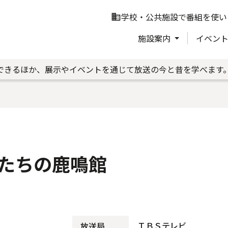
学校・公共施設で番組を使い
business
施設案内
イベン
できるほか、展示やイベントを通じて放送の今と昔を学べます
たちの鹿鳴館
ＴＢＳテレビ
放送局