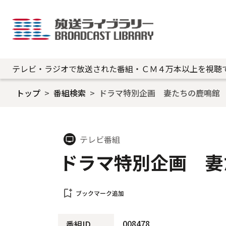
テレビ・ラジオで放送された番組・ＣＭ４万本以上を視聴
トップ
番組検索
ドラマ特別企画 妻たちの鹿鳴館
テレビ番組
tv
ドラマ特別企画 妻
bookmark_add
ブックマーク追加
008478
番組ID