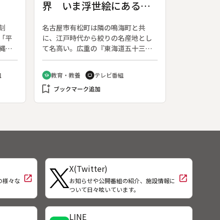
界 いま浮世絵にあるご
とく（有松鳴海絞／愛知
刻
名古屋市有松町は隣の鳴海町と共
県絞技術保存会）
「平
に、江戸時代から絞りの名産地とし
縄の
て名高い。広重の『東海道五十三
自決
次・鳴海』には、必ず絞りの風景が
て造
登場する。ここの絞りは世界に類が
組
教育・教養
テレビ番組
school
tv
西宮
ないほど種類が多く、独特の風格が
bookmark_add
金城
ある。◆たくさんの工程はすべて分
ブックマーク追加
７０
業制で、営々と作り続けられてき
とに
た。多くの人の熟練した技が結集し
ある
て３８０年の伝統を誇りながら、
た
「有松鳴海絞」は多彩な絞り模様を
始め
現代に受け継ぐ。
彫り
で集
X(Twitter)
ビチ
open_in_new
open_in_new
の様々な
お知らせや公開番組の紹介、施設情報に
像」
！
ついて日々呟いています。
しそ
の日
て破
LINE