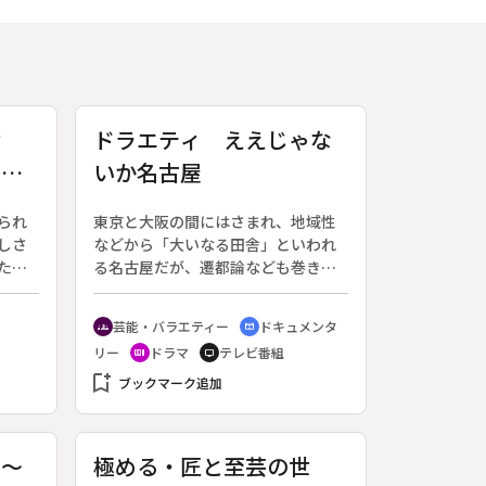
世
ドラエティ ええじゃな
い
いか名古屋
修理
られ
東京と大阪の間にはさまれ、地域性
しさ
などから「大いなる田舎」といわれ
た美
る名古屋だが、遷都論なども巻き起
携わ
こり、可能性も見直されているとい
市郎
う。ドラマ、バラエティ、ドキュメ
芸能・バラエティー
ドキュメンタ
groups
cinematic_blur
、白
ンタリーをミックスした「ドラエテ
リー
ドラマ
テレビ番組
recent_actors
tv
こし
ィ」という新しい手法により名古屋
名品
bookmark_add
の将来を楽しく考える。
ブックマーク追加
もの
であ
 ～
極める・匠と至芸の世