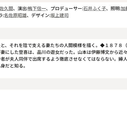
佐久間
、演出:
鴨下信一
、プロデューサー:
石井ふく子
、照明:
加
ラ:
名佐原昭雄
、デザイン:
坂上建司
夫と、それを陰で支える妻たちの人間模様を描く。◆１８７８
が妻にした登喜は、品川の遊女だった。山本は伊藤博文から近
力者が夫人同伴で出席するよう徹底させなくてはならない。婦
出身だと知る。