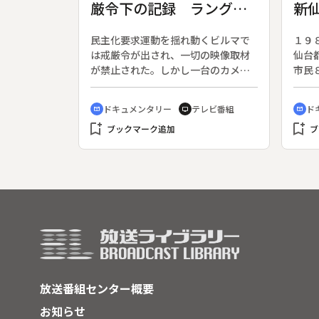
厳令下の記録 ラングー
新
姿などを様々な映像で紹介する。日
本テレビ放送網開局３５年記念番
ン・カメラ日誌
市
組。
民主化要求運動を揺れ動くビルマで
１９
は戒厳令が出され、一切の映像取材
仙台
が禁止された。しかし一台のカメラ
市民
がひそかに首都・ラングーンの動き
した
をとらえ続けていた。６０時間に及
月、
ドキュメンタリー
テレビ番組
ド
cinematic_blur
tv
cinematic_blur
ぶ映像をもとにビルマの現状を描
移行
bookmark_add
bookmark_add
く。◆１９８８年３月、治安警察の
ブックマーク追加
る。
ブ
発砲をきっかけに学生らによる大規
向上
模デモが始まった。強硬策として政
を考
府に抗議運動も広がり、６月に民衆
との衝突、夜間外出禁止、集会・デ
モ禁止令と、国内は混乱の一途をた
どる。７月には政権中枢の入れかえ
が行われたがかえって反発を招き、
８月３日ついにラグーンに戒厳令が
発動された。
放送番組センター概要
お知らせ