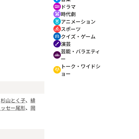
ドラマ
recent_actors
時代劇
swords
アニメーション
cruelty_free
スポーツ
directions_bike
クイズ・ゲーム
sports_esports
演芸
brush
芸能・バラエティ
groups
ー
トーク・ワイドシ
adaptive_audio_mic
ョー
、
杉山とく子
、
緋
イッセー尾形
、
岡