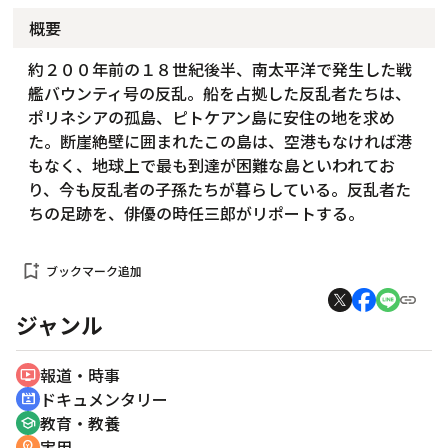
概要
約２００年前の１８世紀後半、南太平洋で発生した戦
艦バウンティ号の反乱。船を占拠した反乱者たちは、
ポリネシアの孤島、ピトケアン島に安住の地を求め
た。断崖絶壁に囲まれたこの島は、空港もなければ港
もなく、地球上で最も到達が困難な島といわれてお
り、今も反乱者の子孫たちが暮らしている。反乱者た
ちの足跡を、俳優の時任三郎がリポートする。
bookmark_add
ブックマーク追加
ジャンル
報道・時事
ondemand_video
ドキュメンタリー
cinematic_blur
教育・教養
school
実用
emoji_objects