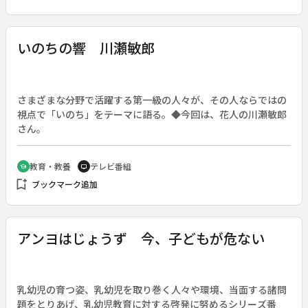
いのちの響 川瀬敏郎
さまざまな分野で活躍する第一級の人々が、その人ならではの
視点で「いのち」をテーマに語る。◆今回は、花人の川瀬敏郎
さん。
教育・教養
テレビ番組
school
tv
bookmark_add
ブックマーク追加
アンヨはじょうず 今、子どもが危ない
乳幼児の育つ姿、乳幼児を取り巻く人々や環境、当面する諸問
題をとりあげ、乳幼児教育に対する啓発に努めるシリーズ番