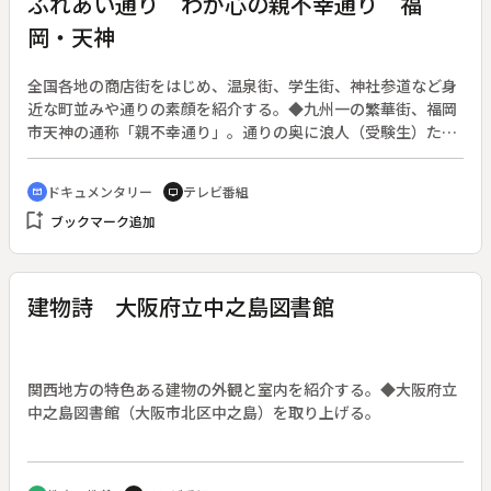
ふれあい通り わが心の親不幸通り 福
岡・天神
全国各地の商店街をはじめ、温泉街、学生街、神社参道など身
近な町並みや通りの素顔を紹介する。◆九州一の繁華街、福岡
市天神の通称「親不幸通り」。通りの奥に浪人（受験生）たち
が通う予備校が多いことから、２０年ぐらい前からそう呼ばれ
ている。昼間の受験生の街が、夜は若者の歓楽街に変わる。若
ドキュメンタリー
テレビ番組
cinematic_blur
tv
者の町として町が活気づくのを歓迎する反面、すぐ近くまで白
bookmark_add
ブックマーク追加
浜の海辺だったことを知る古くからの住民にとっては、その変
貌ぶりに戸惑いも隠せない。しかし「親不孝通り」の名前が、
わがままの通る町に通じるとして昨年、福岡市が本来の「天神
万町通り」に変えたいと提案したことをきっかけに、古くから
建物詩 大阪府立中之島図書館
の住民と新しい商店街の人たちが協力して外から来る若者と共
生できる「親不孝通り」づくりに乗り出した。
関西地方の特色ある建物の外観と室内を紹介する。◆大阪府立
中之島図書館（大阪市北区中之島）を取り上げる。