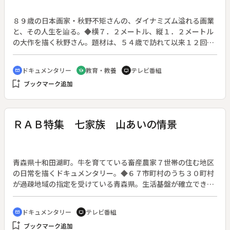
８９歳の日本画家・秋野不矩さんの、ダイナミズム溢れる画業
と、その人生を辿る。◆横７．２メートル、縦１．２メートル
の大作を描く秋野さん。題材は、５４歳で訪れて以来１２回も
訪ね、いまだ描き尽くせないというインド。小さな身体でぐい
ぐいと描いていく。インドの何が彼女を惹きつけるのか、何が
ドキュメンタリー
教育・教養
テレビ番組
cinematic_blur
school
tv
彼女を制作に駆り立てるのか。「日本にいるより元気が出る」
bookmark_add
ブックマーク追加
と１３回目のインド旅行に出かける。その足取りは年齢を感じ
させない。
ＲＡＢ特集 七家族 山あいの情景
青森県十和田湖町。牛を育てている畜産農家７世帯の住む地区
の日常を描くドキュメンタリー。◆６７市町村のうち３０町村
が過疎地域の指定を受けている青森県。生活基盤が確立でき
ず、人口減少に歯止めがかからない。都会とは全く違う過疎地
の暮らしを、７家族２９人が肩を寄せ合う小さな畜産集落にみ
ドキュメンタリー
テレビ番組
cinematic_blur
tv
る。
bookmark_add
ブックマーク追加