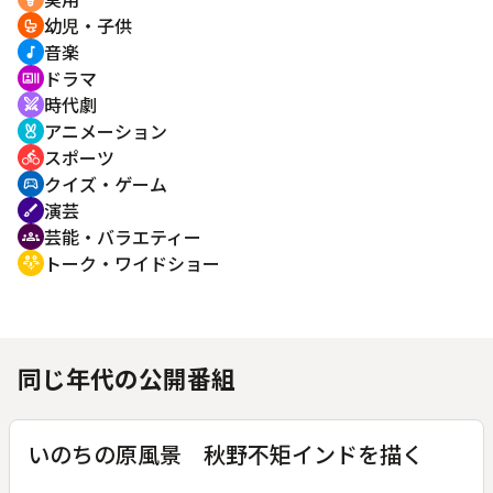
幼児・子供
crib
音楽
music_note
ドラマ
recent_actors
時代劇
swords
アニメーション
cruelty_free
スポーツ
directions_bike
クイズ・ゲーム
sports_esports
演芸
brush
芸能・バラエティー
groups
トーク・ワイドショー
adaptive_audio_mic
同じ年代の公開番組
いのちの原風景 秋野不矩インドを描く