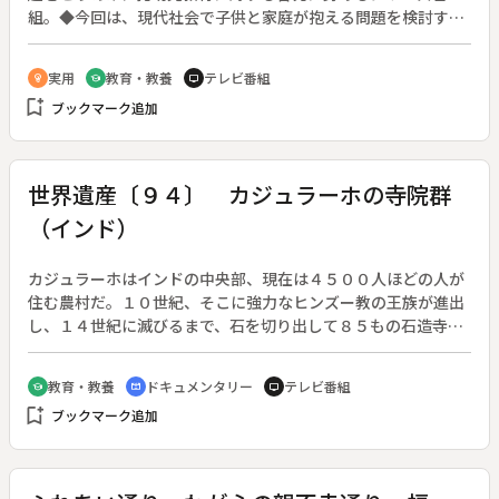
組。◆今回は、現代社会で子供と家庭が抱える問題を検討す
る。
実用
教育・教養
テレビ番組
emoji_objects
school
tv
bookmark_add
ブックマーク追加
世界遺産〔９４〕 カジュラーホの寺院群
（インド）
カジュラーホはインドの中央部、現在は４５００人ほどの人が
住む農村だ。１０世紀、そこに強力なヒンズー教の王族が進出
し、１４世紀に滅びるまで、石を切り出して８５もの石造寺院
を建設した。今も残るのは２５だが、それらの寺々と、付属す
る神・人・動物などの、おびただしい彫刻を見ていく。◆高さ
教育・教養
ドキュメンタリー
テレビ番組
school
cinematic_blur
tv
３０ｍ、最大のカンダーリャ・マハーデーバ寺院、シバの神、
bookmark_add
ブックマーク追加
パールバティ女神、有名なミトゥナ像などが紹介されている。
村人による新年の祭りもある。