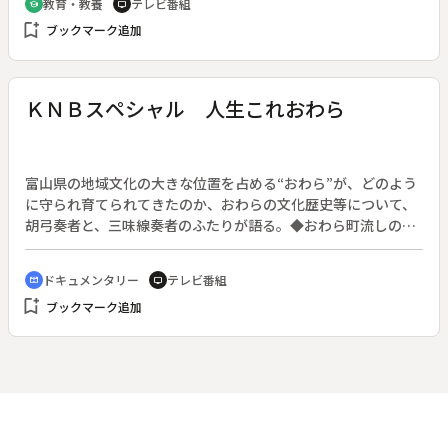
教育・教養
テレビ番組
school
tv
bookmark_add
ブックマーク追加
ＫＮＢスペシャル 人生これおわら
富山県の地域文化の大きな位置を占める“おわら”が、どのよう
に守られ育てられてきたのか、おわらの文化歴史等について、
胡弓奏者と、三味線奏者のふたりが語る。◆おわら町流しのよ
きパートナーであるふたりは観光客の波も引いた深夜、町を練
り歩く。闇夜に響きわたる胡弓と三味線にはふたりの人生の喜
ドキュメンタリー
テレビ番組
cinematic_blur
tv
怒哀楽すべてが表現されている。
bookmark_add
ブックマーク追加