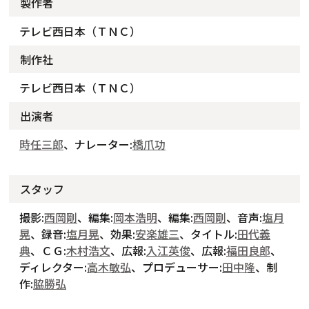
製作者
テレビ西日本（ＴＮＣ）
制作社
テレビ西日本（ＴＮＣ）
出演者
時任三郎
、ナレーター:
橋爪功
スタッフ
撮影:
西岡剛
、編集:
岡本浩明
、編集:
西岡剛
、音声:
塩月
晃
、録音:
塩月晃
、効果:
安楽雄三
、タイトル:
田代義
典
、ＣＧ:
木村浩文
、広報:
入江英俊
、広報:
福田良郎
、
ディレクター:
高木敏弘
、プロデューサー:
田中隆
、制
作:
脇勝弘