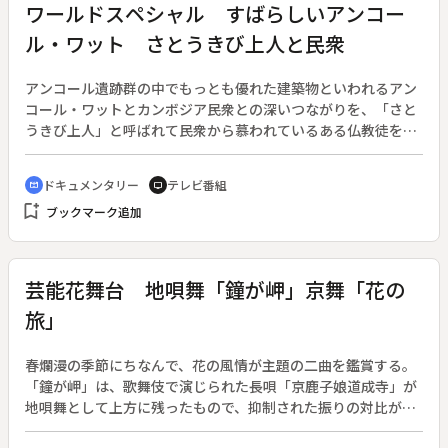
電話番号を伝え、困ったときには来るように告げた。それから
ワールドスペシャル すばらしいアンコー
彼の元に通うようになった女は、成人した津奈子だった。
ル・ワット さとうきび上人と民衆
アンコール遺跡群の中でもっとも優れた建築物といわれるアン
コール・ワットとカンボジア民衆との深いつながりを、「さと
うきび上人」と呼ばれて民衆から慕われているある仏教徒を通
して探る。
ドキュメンタリー
テレビ番組
cinematic_blur
tv
bookmark_add
ブックマーク追加
芸能花舞台 地唄舞「鐘が岬」京舞「花の
旅」
春爛漫の季節にちなんで、花の風情が主題の二曲を鑑賞する。
「鐘が岬」は、歌舞伎で演じられた長唄「京鹿子娘道成寺」が
地唄舞として上方に残ったもので、抑制された振りの対比が注
目される。「花の旅」は、島原の遊郭勤めの女たちが、伊勢参