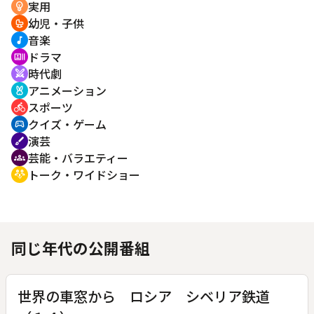
実用
emoji_objects
幼児・子供
crib
音楽
music_note
ドラマ
recent_actors
時代劇
swords
アニメーション
cruelty_free
スポーツ
directions_bike
クイズ・ゲーム
sports_esports
演芸
brush
芸能・バラエティー
groups
トーク・ワイドショー
adaptive_audio_mic
同じ年代の公開番組
世界の車窓から ロシア シベリア鉄道