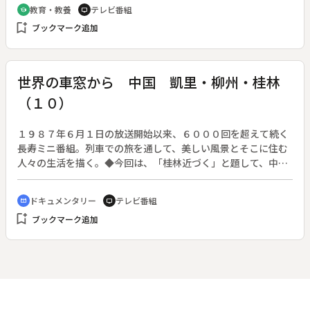
りする道中を唄った地唄につけられた舞である。モダンダンス
教育・教養
テレビ番組
school
tv
から入り、今は一人演技の前衛舞踏を演じているゲストの大野
bookmark_add
ブックマーク追加
一雄氏は、積み重ねた肉体の修練によって、究極の美を追求す
る舞踊の表現に洋の東西の差はないと、その感想を述べる。◆
地唄舞「鐘が岬」、京舞「花の旅」、富山清琴【人間国宝】、
宝山左衛門【人間国宝】
世界の車窓から 中国 凱里・柳州・桂林
（１０）
１９８７年６月１日の放送開始以来、６０００回を超えて続く
長寿ミニ番組。列車での旅を通して、美しい風景とそこに住む
人々の生活を描く。◆今回は、「桂林近づく」と題して、中
国・凱里・柳州・桂林の道のりを紹介する。
ドキュメンタリー
テレビ番組
cinematic_blur
tv
bookmark_add
ブックマーク追加