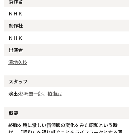
製作者
ＮＨＫ
制作社
ＮＨＫ
出演者
澤地久枝
スタッフ
演出:
杉崎厳一郎
、
柏瀬武
概要
終戦を境に激しい価値観の変化をみた昭和という時
代。「昭和」を語り継ぐことをライフワークとする澤