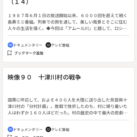
（１４）
１９８７年６月１日の放送開始以来、６０００回を超えて続く
長寿ミニ番組。列車での旅を通して、美しい風景とそこに住む
人々の生活を描く。◆今回は「アムール川」と題して、ロシ
ア・シベリア鉄道（ウラジオストク・ハバロフスク）を紹介す
る。
ドキュメンタリー
テレビ番組
cinematic_blur
tv
bookmark_add
ブックマーク追加
映像９０ 十津川村の戦争
国策に呼応して、およそ４００人を大陸に送り出した奈良県十
津川村の「分村計画」。敗戦で挫折したのち、村に帰り着いた
人はわずか１６０人ほどだった。村の歴史の中で最大の悲劇の
一部始終を、証言などから克明につづる。◆日本一広い村とい
われる十津川村だが、全村は深い山に囲まれて平坦地はほとん
ドキュメンタリー
テレビ番組
cinematic_blur
tv
どなく、専業農家は一戸もない。川沿いの谷にへばりつくよう