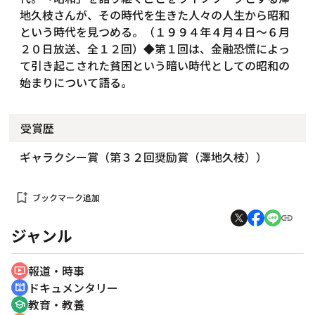
地久枝さんが、その時代を生きた人々の人生から昭和
という時代を見つめる。（１９９４年４月４日～６月
２０日放送、全１２回）◆第１回は、金融恐慌によっ
て引き起こされた貧困という暗い時代としての昭和の
始まりについて語る。
受賞歴
ギャラクシー賞（第３２回奨励賞（澤地久枝））
bookmark_add
ブックマーク追加
ジャンル
報道・時事
ondemand_video
ドキュメンタリー
cinematic_blur
教育・教養
school