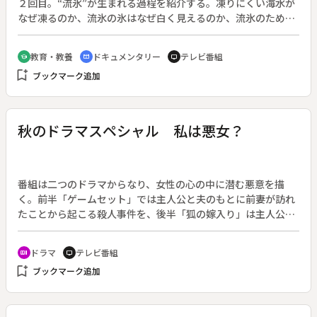
２回目。“流氷”が生まれる過程を紹介する。凍りにくい海水が
なぜ凍るのか、流氷の氷はなぜ白く見えるのか、流氷のために
町が明るくなるのは本当かなどの謎に迫る。
教育・教養
ドキュメンタリー
テレビ番組
school
cinematic_blur
tv
bookmark_add
ブックマーク追加
秋のドラマスペシャル 私は悪女？
番組は二つのドラマからなり、女性の心の中に潜む悪意を描
く。前半「ゲームセット」では主人公と夫のもとに前妻が訪れ
たことから起こる殺人事件を、後半「狐の嫁入り」は主人公の
継娘が成長し、初老の男性の愛人となったことから悲劇がはじ
まる。◆（前半）「万引きをした女が来てほしいと言ってい
ドラマ
テレビ番組
recent_actors
tv
る」と警察に呼びだされた順子。その女は夫の前妻で娘・津奈
bookmark_add
ブックマーク追加
子の産みの母・利加だった。利加は順子に会うためにわざと万
引きをしたという。◆（後半）やもめ暮らしの砂沢は若い女の
自転車泥棒の現場にでくわした。女を呼び止めて自分の住所と