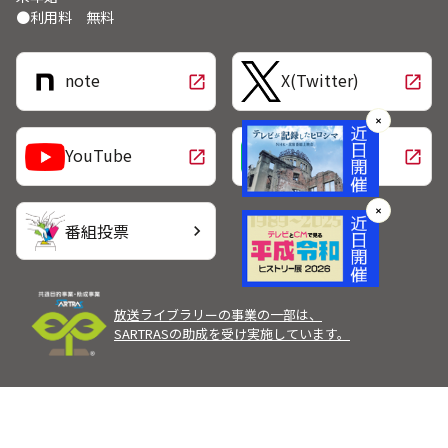
●利用料 無料
note
X(Twitter)
open_in_new
open_in_new
✕
LINE
YouTube
open_in_new
open_in_new
✕
番組投票
chevron_right
放送ライブラリーの事業の一部は、
SARTRASの助成を受け実施しています。
Copyright Broadcast Programming Center of Japan.