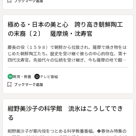
bookmark_add
ブックマーク追加
に家々が軒を連ね、度々大水害にも見舞われてきた。士族の村
で次男以下は村を出て暮らすという風潮があったことも手伝
い、明治時代には６００戸余りが北海道に移住して新十津川村
を建設するなど、新天地を求める気概が高かった。そして国が
極める・日本の美と心 誇り高き朝鮮陶工
募った満州移民に村を挙げて参加。１０代の青少年や若い女性
の末裔〔２〕 薩摩焼・沈寿官
も多く含まれていた。
慶長の役（１５９８）で朝鮮から拉致され、薩摩で焼き物をは
じめた朝鮮陶工たち。歴史を受け継ぐ彼らの中心的存在、第十
四代沈寿官。先祖代々の伝統を受け継ぎ、今も薩摩の地で蹴ろ
くろを回して登り窯で優品を作り続ける。寿官陶苑には、歴史
の苦闘と栄光を物語る名品が並ぶ。朝鮮民族の血脈の誇りと、
教育・教養
テレビ番組
school
tv
文化性ゆたかな祖国への畏敬の念、先代十三代の父の背中を見
bookmark_add
ブックマーク追加
て育った感謝の念を、万感の思いを込めて語る沈寿官さん。そ
の作陶技術の現場と精神風土に迫る。◆浮彫雲文耳付大花瓶
（大阪万博出品作）、鳳凰文細頸花瓶（韓国大田万博出品作）
紺野美沙子の科学館 流氷はこうしてでき
る
紺野美沙子が案内役をつとめる科学教養番組。◆春休み特集の