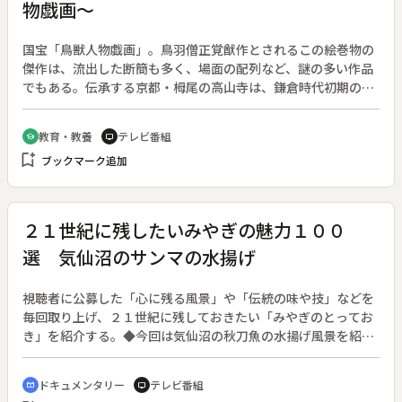
物戯画～
国宝「鳥獣人物戯画」。鳥羽僧正覚猷作とされるこの絵巻物の
傑作は、流出した断簡も多く、場面の配列など、謎の多い作品
でもある。伝承する京都・栂尾の高山寺は、鎌倉時代初期の高
僧、明恵上人の開基であるが、３００年後の戦国の争乱で火を
放たれ、焼け跡から書画を拾い集めたという記録が、同寺の
教育・教養
テレビ番組
school
tv
「華厳宗祖師絵伝」の裏書きにある。修復の跡や江戸時代の模
bookmark_add
ブックマーク追加
写との対比から、「鳥獣人物戯画」もこの時の戦火に遭い、長
い間に断簡が流出したものと考えられる。その元の姿を探求す
る。◆鳥獣人物戯画【国宝】、明恵上人像【国宝】、華厳宗祖
師絵伝【国宝】（高山寺蔵）
２１世紀に残したいみやぎの魅力１００
選 気仙沼のサンマの水揚げ
視聴者に公募した「心に残る風景」や「伝統の味や技」などを
毎回取り上げ、２１世紀に残しておきたい「みやぎのとってお
き」を紹介する。◆今回は気仙沼の秋刀魚の水揚げ風景を紹介
する。
ドキュメンタリー
テレビ番組
cinematic_blur
tv