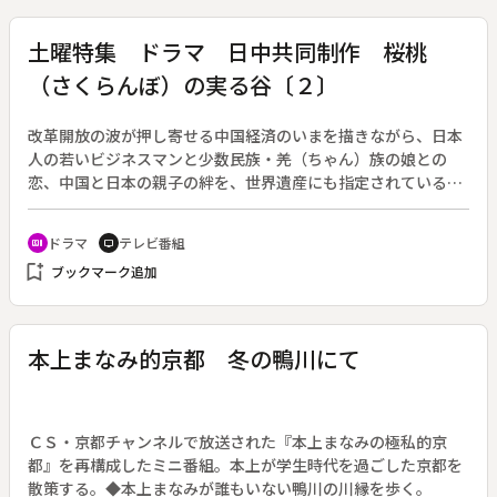
土曜特集 ドラマ 日中共同制作 桜桃
（さくらんぼ）の実る谷〔２〕
改革開放の波が押し寄せる中国経済のいまを描きながら、日本
人の若いビジネスマンと少数民族・羌（ちゃん）族の娘との
恋、中国と日本の親子の絆を、世界遺産にも指定されている九
寨溝を舞台に描く全２回のドラマ。（前編は１９日に放送）◆
姿を消した恩厚を探し当てた健也と春桃。恩厚もまた商売相手
ドラマ
テレビ番組
recent_actors
tv
にだまされて借金を背負っていたのだった。健也は肩代わりを
bookmark_add
ブックマーク追加
申し出るが、恩厚と春桃の母・楊珠は、家族全員で借金を返す
べきだと諭し、兄弟が揃って返済方法について相談する。
本上まなみ的京都 冬の鴨川にて
ＣＳ・京都チャンネルで放送された『本上まなみの極私的京
都』を再構成したミニ番組。本上が学生時代を過ごした京都を
散策する。◆本上まなみが誰もいない鴨川の川縁を歩く。