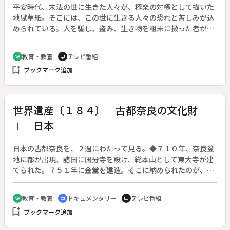
平安時代、末法の世に生きた人々が、極楽の対極として描いた
地獄草紙。そこには、この世に生きる人々の恐れと苦しみが込
められている。人を騙し、盗み、生き物を粗末に扱った者が死
後に受ける苦しみを、七つの地獄にわけて、リアルに描いてい
るが、長い年月の間に皺が深まり、色は褪せ、顔料がはげ落ち
教育・教養
テレビ番組
school
tv
て、何が描かれているか、おぼろげになってしまっている部分
bookmark_add
ブックマーク追加
が多い。デジタル技術を駆使し、８００年の歳月を経て、当初
の鮮やかな色彩と迫力に満ちた構図を見事に甦らせる。◆地獄
草紙【国宝】「函量地獄」「屎糞地獄」「鉄磑地獄」「鶏地
獄」（奈良国立博物館蔵）、紺紙金字一切経【国宝】（中尊寺
世界遺産〔１８４〕 古都奈良の文化財
蔵）
Ⅰ 日本
日本の古都奈良を、２週にわたって見る。◆７１０年、奈良盆
地に都が出現、諸国に国分寺を設け、総本山として東大寺が建
てられた。７５１年に金堂を建造。そこに納められたのが、高
さ１６メートルのブロンズ大仏像だった。大仏は１１年かけて
完成した。しかし都は、恭仁宮などを経て、７４年で捨てられ
教育・教養
ドキュメンタリー
テレビ番組
school
cinematic_blur
tv
る。◆戒壇院の四天王像、法華堂の１６体の彫像、興福寺に残
bookmark_add
ブックマーク追加
る阿修羅像、そして運慶作の２像など、日本の仏像彫刻はここ
に生まれ、ますます磨かれて、絢爛たる華を開かせていく。◆