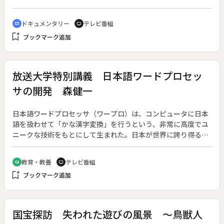
ドキュメンタリー
テレビ番組
cinematic_blur
tv
bookmark_add
ブックマーク追加
放送大学特別講義 日本語ワードプロセッ
サの開発 森健一
日本語ワードプロセッサ（ワープロ）は、コンピュータに日本
語を扱わせて「かな漢字変換」を行うという、非常に高度でユ
ニークな技術をもとにして生まれた。日本が世界に誇り得るこ
の技術開発の経緯を詳しく紹介する。東芝が１９７１年に開発
に着手した新しい日本語タイプライタ。しかし、コンピュータ
教育・教養
テレビ番組
school
tv
で日本語を扱うには、同音異義語、漢字プリンタ、ディスプレ
bookmark_add
ブックマーク追加
イなど、乗り越えるべき壁がいくつもあった。講師は東芝テッ
ク株式会社社長の森健一氏、聞き手は放送大学の森谷正樹教
授。
国宝探訪 失われた遊びの風景 ～鳥獣人