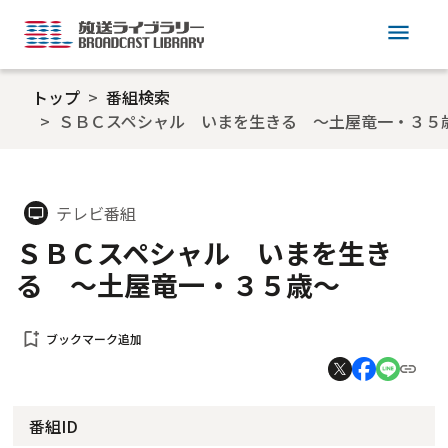
menu
トップ
番組検索
ＳＢＣスペシャル いまを生きる ～土屋竜一・３５
テレビ番組
tv
ＳＢＣスペシャル いまを生き
る ～土屋竜一・３５歳～
bookmark_add
ブックマーク追加
番組ID