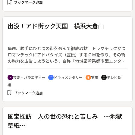
bookmark_add
ブックマーク追加
出没！アド街ック天国 横浜大倉山
毎週、勝手にひとつの街を選んで徹底取材。ドラマチックかつ
ロマンチックにアドバタイズ（宣伝）するＣＭを作り、その街
の魅力を広告しようという、自称「地域密着系都市型エンター
テインメント」。（１９９５年４月１５日開始）◆ギリシャの
町並みを思わせる横浜・大倉山は梅の香に包まれ、観梅会は大
芸能・バラエティー
ドキュメンタリー
実用
テレビ番
groups
cinematic_blur
emoji_objects
tv
勢の人でにぎわう。
組
bookmark_add
ブックマーク追加
国宝探訪 人の世の恐れと苦しみ ～地獄
草紙～