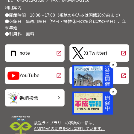
TEL：045-222-2828 ／ FAX：045-641-2110
利用案内
●開館時間 10:00～17:00（視聴の申込みは閉館30分前まで）
●休館日 毎週月曜日（祝日・振替休日の場合は次の平日）、年
末年始
●利用料 無料
note
X(Twitter)
open_in_new
open_in_new
✕
LINE
YouTube
open_in_new
open_in_new
✕
番組投票
chevron_right
放送ライブラリーの事業の一部は、
SARTRASの助成を受け実施しています。