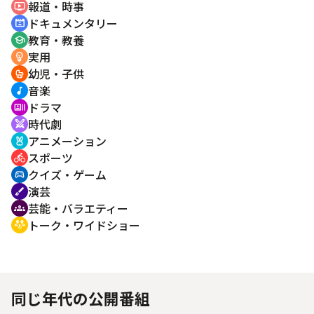
報道・時事
ondemand_video
ドキュメンタリー
cinematic_blur
教育・教養
school
実用
emoji_objects
幼児・子供
crib
音楽
music_note
ドラマ
recent_actors
時代劇
swords
アニメーション
cruelty_free
スポーツ
directions_bike
クイズ・ゲーム
sports_esports
演芸
brush
芸能・バラエティー
groups
トーク・ワイドショー
adaptive_audio_mic
同じ年代の公開番組