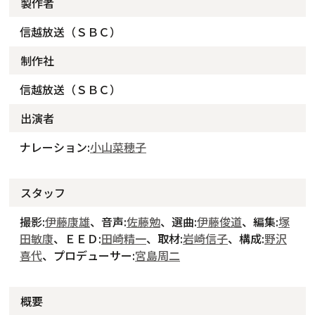
製作者
信越放送（ＳＢＣ）
制作社
信越放送（ＳＢＣ）
出演者
ナレーション:
小山菜穂子
スタッフ
撮影:
伊藤康雄
、音声:
佐藤勉
、選曲:
伊藤俊道
、編集:
塚
田敏康
、ＥＥＤ:
田崎精一
、取材:
岩崎信子
、構成:
野沢
喜代
、プロデューサー:
宮島周二
概要