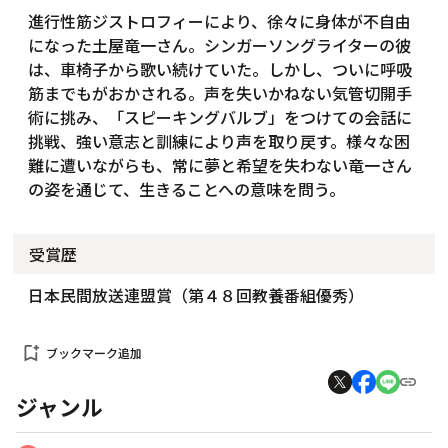
進行性筋ジストロフィーにより、徐々に身体が不自由
になった土屋竜一さん。シンガーソングライターの彼
は、車椅子から歌い続けていた。しかし、ついに呼吸
筋までもがおかされる。声を失いかねない気管切開手
術に挑み、「スピーキングバルブ」をつけての会話に
挑戦、強い意志と訓練により声を取り戻す。様々な困
難に遭いながらも、常に夢と希望を失わない竜一さん
の姿を通じて、生きることへの意味を問う。
受賞歴
日本民間放送連盟賞（第４８回教養番組優秀）
bookmark_add
ブックマーク追加
ジャンル