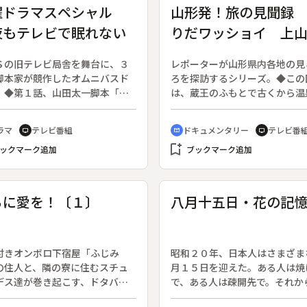
曜ドラマスペシャル
山形発！旅の見聞録
夜もテレビで眠れない
りだワッショイ 上
泉郷
Ｓの旧テレビ局舎を舞台に、３
レポーターが山形県内各地の見
脚本家が競作したオムニバスド
ろを探訪するシリーズ。◆この
。◆第１話、山田太一脚本「写
は、蔵王のふもとで古くから温
裏」：ドキュメント番組のディ
場町として栄えてきた上山市の
ター・日下部の元へ、久美と孫
を訪ねる。再建された上山城で
ラマ
テレビ番組
ドキュメンタリー
テレビ番
tv
cinematic_blur
tv
子、民子の夫の藤八の３人が押
れる祭りは、もちつきに始まり
bookmark_add
けてきた、以前に日下部の番組
ックマーク追加
の大きさを競う絶叫大会、仮装
ブックマーク追加
した写真を返して欲しいと言
自作のかごを担ぎ、関所でゲー
写真は戦死した久美の夫を出征
しながら走り抜けるかごかき駅
に撮ったもので、裏には妻への
続く。少し離れて楢下宿、こん
らに愛を！〔１〕
八月十五日・花の記
がつづられていたのだと言うの
く番所ではコンニャク尽くしの
。◆第２話、市川森一脚本「あ
席。映画「ニッポン国古屋敷村
だあれ？」：ＴＢＳに一つの小
ロケ地もこのそばにある。
届けられた。宛名は“マッちゃん
付きオンボロ下宿屋「ふじみ
昭和２０年、日本人はさまざま
。面倒見が良く、あらゆる番組の
の住人と、隣の寮に住むスチュ
月１５日を迎えた。ある人は焼
を器用にこなすマッちゃんは局
デス達が巻き起こす、ドタバ
で、ある人は疎開先で。それか
からも愛される人気者だった。
ラブコメディ。（１９９５年４
０年、あの日見たさまざまな「