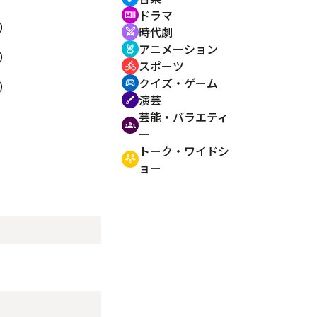
ドラマ
recent_actors
）
時代劇
swords
アニメーション
cruelty_free
）
スポーツ
directions_bike
クイズ・ゲーム
sports_esports
）
演芸
brush
芸能・バラエティ
groups
ー
トーク・ワイドシ
adaptive_audio_mic
ョー