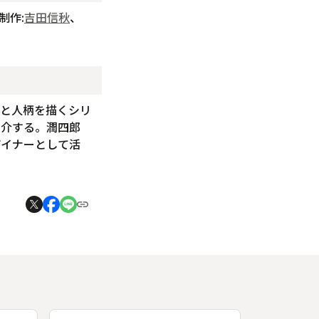
制作:
吉田信秋
、
績と人柄を描くシリ
紹介する。潤四郎
ザイナーとして活