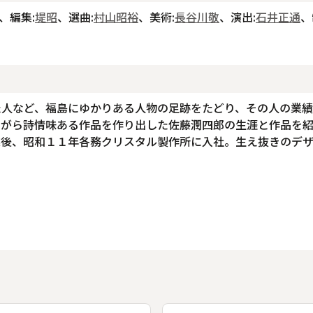
、編集:
堤昭
、選曲:
村山昭裕
、美術:
長谷川敬
、演出:
石井正通
、
た人など、福島にゆかりある人物の足跡をたどり、その人の業
ながら詩情味ある作品を作り出した佐藤潤四郎の生涯と作品を
業後、昭和１１年各務クリスタル製作所に入社。生え抜きのデ