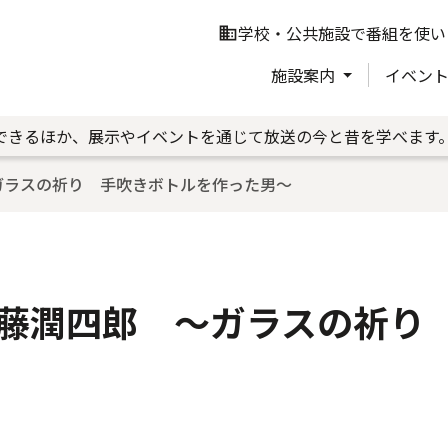
学校・公共施設で番組を使い
business
施設案内
イベン
できるほか、展示やイベントを通じて放送の今と昔を学べます
ガラスの祈り 手吹きボトルを作った男～
藤潤四郎 ～ガラスの祈り