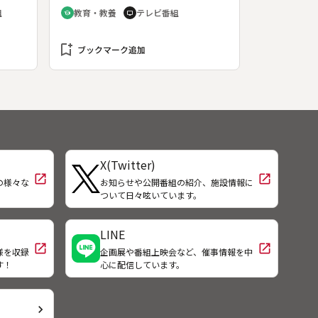
た日
の墓地の歴史や、現存する横浜市内
組
教育・教養
テレビ番組
school
tv
全国
最古の近代建造物「地蔵王廟」など
記
を紹介する。
みど
bookmark_add
ブックマーク追加
裕之
X(Twitter)
open_in_new
open_in_new
の様々な
お知らせや公開番組の紹介、施設情報に
！
ついて日々呟いています。
LINE
open_in_new
open_in_new
様を収録
企画展や番組上映会など、催事情報を中
す！
心に配信しています。
chevron_right