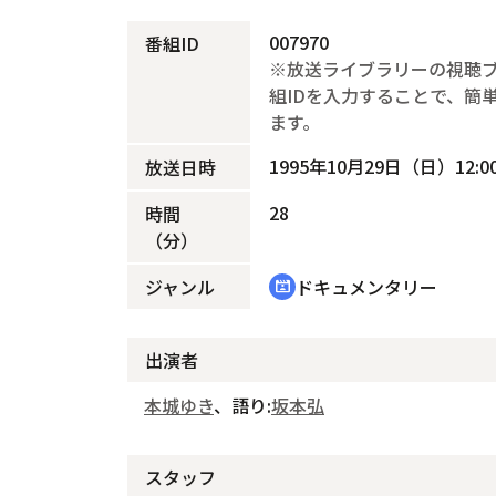
007970
番組ID
※放送ライブラリーの視聴
組IDを入力することで、簡
ます。
1995年10月29日（日）12:00
放送日時
28
時間
（分）
ジャンル
ドキュメンタリー
cinematic_blur
出演者
本城ゆき
、語り:
坂本弘
スタッフ