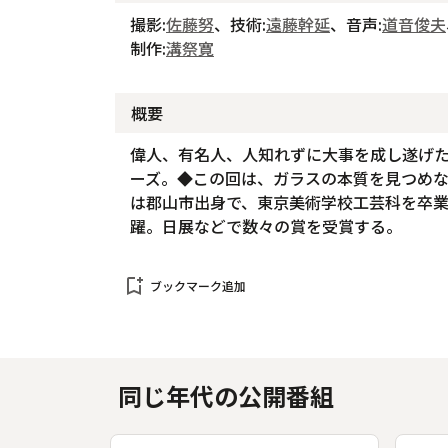
撮影:
佐藤努
、技術:
遠藤幹延
、音声:
道音俊夫
制作:
溝祭寛
概要
偉人、有名人、人知れずに大事を成し遂げ
ーズ。◆この回は、ガラスの本質を見つめ
は郡山市出身で、東京美術学校工芸科を卒
躍。日展などで数々の賞を受賞する。
bookmark_add
ブックマーク追加
同じ年代の公開番組