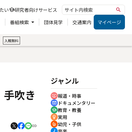
たい
研究者向けサービス
school
search
ト
番組検索
団体見学
交通案内
マイページ
。
入館無料
ジャンル
 手吹き
報道・時事
ondemand_video
ドキュメンタリー
cinematic_blur
教育・教養
school
実用
emoji_objects
幼児・子供
crib
音楽
music_note