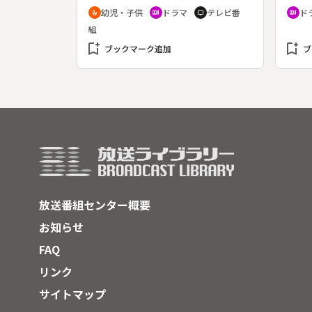
とこ
超力戦隊オーレンジャーを組織し、
月１
幼児・子供
ドラマ
テレビ番
ド
crib
recent_actors
tv
recent_actors
当す
バラノイアのマシン獣軍団に戦いを
回）
組
村井
挑む。スーパー戦隊シリーズ第１９
（江
突き
bookmark_add
作。（１９９５年３月３日～１９９
bookmark_add
した
ブックマーク追加
ブ
話、
６年２月２３日放送、全４８回）◆
ュワ
ち」
第２７回。バラゴブリンに襲われて
樹）
崎は
いたドリンの危機に駆け付けたリキ
う。
ンネ
（山口将司）はキングレンジャーに
なっ
２人
変身する。バーロ兵を次々と倒すキ
代わ
イム
ングレンジャー。攻撃してきたバラ
を切
下、
ゴブリンも必殺技のキングビクトリ
小百
った
ーフラッシュで返り討ちにするが、
「ふ
度は
バラゴブリンは巨大化し、再生。踏
こと
みつぶされそうになったキングレン
は、
放送番組センター概要
ジャーは、遂にキングピラミッダー
に小
を召喚する。
る。
お知らせ
FAQ
リンク
サイトマップ