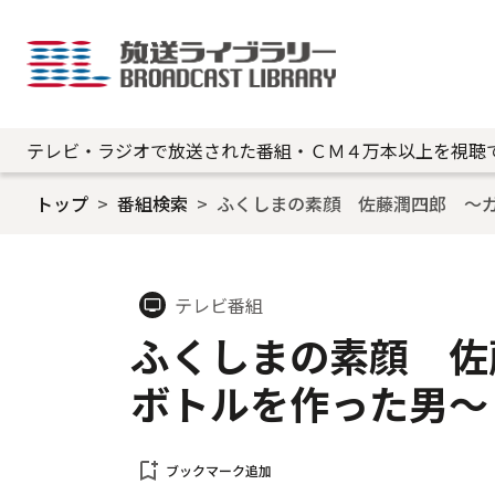
テレビ・ラジオで放送された番組・ＣＭ４万本以上を視聴
トップ
番組検索
ふくしまの素顔 佐藤潤四郎 ～
テレビ番組
tv
ふくしまの素顔 佐
ボトルを作った男～
bookmark_add
ブックマーク追加