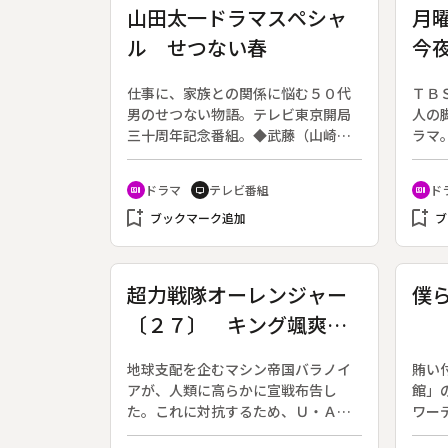
山田太一ドラマスペシャ
月
ル せつない春
今
仕事に、家族との関係に悩む５０代
ＴＢ
男のせつない物語。テレビ東京開局
人の
三十周年記念番組。◆武藤（山崎
ラマ
努）は東央物産で長年、総会屋対策
真の
を担当。一匹狼の総会屋・梼原（柄
レク
ドラマ
テレビ番組
ド
recent_actors
tv
recent_actors
本明）ともつきあいは長い。梼原の
の民
bookmark_add
bookmark_add
弟・旭（杉本哲太）と、武藤の娘で
ブックマーク追加
しか
ブ
足の不自由な文（清水美砂）は偶然
に貸
知り合い、ひかれあう。株主総会を
う。
翌週にひかえ、新社長・州崎（久米
直前
超力戦隊オーレンジャー
僕
明）は総会屋を徹底排除する方針を
思い
〔２７〕 キング颯爽登
打ち出し、武藤も担当をはずされ
だが
た。妻・由美（竹下景子）は落ち込
の人
場
んだ様子の夫を気遣う。
包が
地球支配を企むマシン帝国バラノイ
賄い
様”
アが、人類に高らかに宣戦布告し
館」
雑用
た。これに対抗するため、Ｕ・Ａ
ワー
の誰
（国際空軍）の三浦尚之参謀長は、
タ・