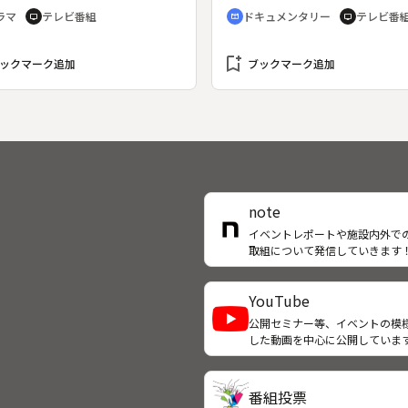
ろがどのセクションにも彼に該
７日～６月２６日放送、全１１
記憶」が、再び戦うまいと誓っ
ラマ
テレビ番組
ドキュメンタリー
テレビ番
tv
cinematic_blur
tv
る人物が見当たらない。警備の
◆第１回。会社員の井出春海
の記憶を今も思い起こさせる。
は上司からマッちゃんの正体を
口洋介）は高所恐怖症。動き出
の視聴者から寄せられた「花の
止めるよう命じられる。◆第３
飛行機でパニックになり、スチ
bookmark_add
憶」の便りを、八千草薫、木内
ックマーク追加
ブックマーク追加
早坂暁脚本「猫坂の上の幽霊た
ーデスの奥野小百合（鈴木杏
り、富田靖子、地井武男、長門
：キャスターの筑紫と俳優の山
に抱きつく騒ぎを起こしてしま
の朗読で紹介していく。
取り壊されかけたスタジオでト
これがきっかけで会社をクビに
ルを発見。不思議な音と共に、
た春海は、病気で倒れた祖母に
は昭和１１年（１９３６）にタ
って実家の下宿屋「ふじみ館」
スリップ。中橋中尉の号令の
り盛りすることにする。偶然、
二・二六事件が起きたところだ
合の住むスチュワーデス寮が
note
。次にタイムスリップすると今
じみ館」の隣に引っ越してくる
勝海舟が現れる。
になった。さえない下宿人たち
イベントレポートや施設内外で
取組について発信していきます
俄然色めき立ち、春海は一方的
百合との運命の赤い糸を信じ
YouTube
公開セミナー等、イベントの模
した動画を中心に公開していま
番組投票