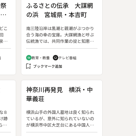
 祭
ふるさとの伝承 大謀網
山温
の浜 宮城県・本吉町
どこ
南三陸沿岸は黒潮と親潮がぶつかり
回
合う海の幸の宝庫。大謀網漁と呼ぶ
泉宿
伝統漁では、共同作業の掟と知恵が
祭り
生きている。◆“浜の大きな謀りご
開か
と”が名の由来である。２５人の漁師
組
教育・教養
テレビ番組
school
tv
、声
が３隻の船で魚をコの字に囲んで網
bookmark_add
して
に追い込む。「大謀」は漁の責任者
ブックマーク追加
ムを
で、その指揮いかんで漁の成否が決
伝と
まる。昔は稲わらで網を作るなど稲
にゃ
作と深く結び付いたこの漁も遠洋漁
憶
神奈川再発見 横浜・中
会
業の隆盛で様変わりをしたが、浜の
華義荘
」の
暮らしは変わることなく続いてい
る。◆大谷の大謀網漁〔宮城県〕
な８
横浜山手の外国人墓地は良く知られ
け跡
ているが、意外に知られていないの
ら５
が横浜市中区大芝台にある中国人墓
花の
地「中華義荘」。華僑たちが眠るそ