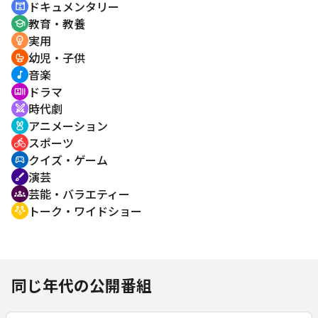
ドキュメンタリー
cinematic_blur
教育・教養
school
実用
emoji_objects
幼児・子供
crib
音楽
music_note
ドラマ
recent_actors
時代劇
swords
アニメーション
cruelty_free
スポーツ
directions_bike
クイズ・ゲーム
sports_esports
演芸
brush
芸能・バラエティー
groups
トーク・ワイドショー
adaptive_audio_mic
同じ年代の公開番組