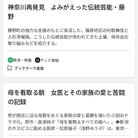
神奈川再発見 よみがえった伝統芸能・藤
野
藤野町の強力な支援のもとに復活した、篠原地区の村歌舞伎と
人形浄瑠璃。こうした伝統芸能が培われてきた土壌、保存会の
取り組みなどを紹介する。
教育・教養
テレビ番組
school
tv
bookmark_add
ブックマーク追加
母を看取る朝 女医とその家族の愛と苦闘
の記録
死が間近に迫る母親をめぐる家族の愛と葛藤を描いた小説のド
ラマ化。原作：森津純子「母を看取るすべての娘へ」。◆新潟
のホスピスに勤める医師・松原倫子（浅野ゆう子）は、東京に
いる妹から母の体調がおかしいという連絡を受ける。検査の結