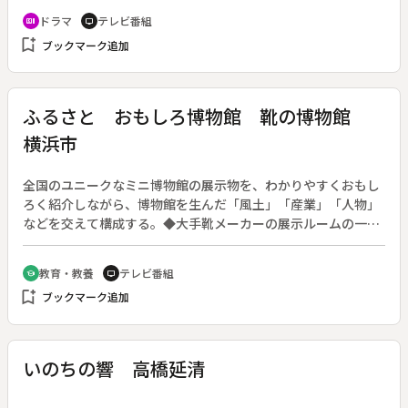
果、進行性の大腸ガンですぐにも手術を要する状態だった。だ
ドラマ
テレビ番組
recent_actors
tv
が医者嫌いの母（赤木春恵）は一切の治療を拒否した。自宅で
bookmark_add
ブックマーク追加
最期を迎えさせるべきか、入院させて治療を受けるべきか、ホ
スピスの医師として、娘として倫子は揺れ動く。
ふるさと おもしろ博物館 靴の博物館
横浜市
全国のユニークなミニ博物館の展示物を、わかりやすくおもし
ろく紹介しながら、博物館を生んだ「風土」「産業」「人物」
などを交えて構成する。◆大手靴メーカーの展示ルームの一角
にある。世界の民俗靴や日本で明治以降作られた様々なファッ
ションの靴を展示。３００点のコレクション。
教育・教養
テレビ番組
school
tv
bookmark_add
ブックマーク追加
いのちの響 高橋延清