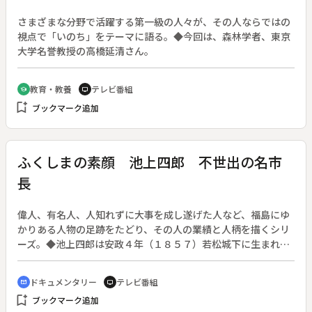
さまざまな分野で活躍する第一級の人々が、その人ならではの
視点で「いのち」をテーマに語る。◆今回は、森林学者、東京
大学名誉教授の高橋延清さん。
教育・教養
テレビ番組
school
tv
bookmark_add
ブックマーク追加
ふくしまの素顔 池上四郎 不世出の名市
長
偉人、有名人、人知れずに大事を成し遂げた人など、福島にゆ
かりある人物の足跡をたどり、その人の業績と人柄を描くシリ
ーズ。◆池上四郎は安政４年（１８５７）若松城下に生まれ、
１１歳で戊辰戦争を体験した。やがて書生、警視庁巡査から身
を起こし、累進して大阪府警察部長となる。大正２年にはその
ドキュメンタリー
テレビ番組
cinematic_blur
tv
実行力と人柄がかわれて大阪市長となった。３選１０年間の市
bookmark_add
ブックマーク追加
政の業績はいまも不世出の名市長として天王寺公園に建つ四郎