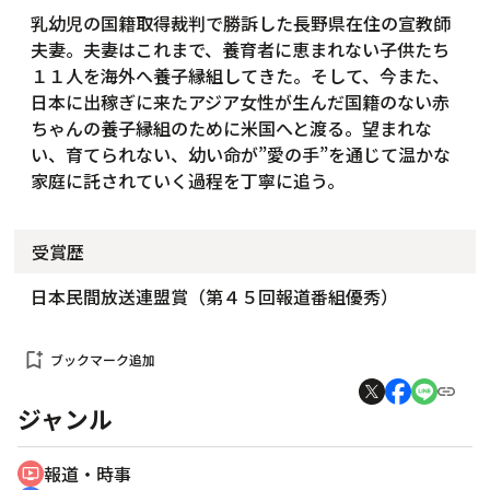
乳幼児の国籍取得裁判で勝訴した長野県在住の宣教師
夫妻。夫妻はこれまで、養育者に恵まれない子供たち
１１人を海外へ養子縁組してきた。そして、今また、
日本に出稼ぎに来たアジア女性が生んだ国籍のない赤
ちゃんの養子縁組のために米国へと渡る。望まれな
い、育てられない、幼い命が”愛の手”を通じて温かな
家庭に託されていく過程を丁寧に追う。
受賞歴
日本民間放送連盟賞（第４５回報道番組優秀）
bookmark_add
ブックマーク追加
ジャンル
報道・時事
ondemand_video