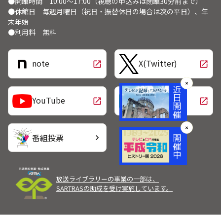
●開館時間 10:00～17:00（視聴の申込みは閉館30分前まで）
●休館日 毎週月曜日（祝日・振替休日の場合は次の平日）、年
末年始
●利用料 無料
note
X(Twitter)
open_in_new
open_in_new
✕
LINE
YouTube
open_in_new
open_in_new
✕
番組投票
chevron_right
放送ライブラリーの事業の一部は、
SARTRASの助成を受け実施しています。