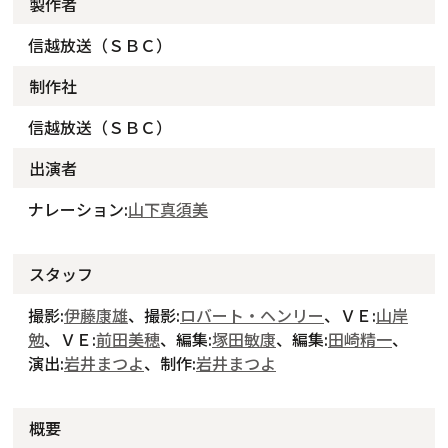
製作者
信越放送（ＳＢＣ）
制作社
信越放送（ＳＢＣ）
出演者
ナレーション:
山下真須美
スタッフ
撮影:
伊藤康雄
、撮影:
ロバート・ヘンリー
、ＶＥ:
山岸
勉
、ＶＥ:
前田美穂
、編集:
塚田敏康
、編集:
田崎精一
、
演出:
岩井まつよ
、制作:
岩井まつよ
概要