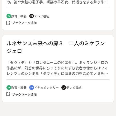
の。笛や太鼓の囃子手、絣姿の早乙女、代掻きをする飾り牛な
どが壬生田楽団によって華やかに再現された。厳しい労働をイ
ベント化し、人の和で堪えた先人の知恵を体験する作業であっ
教育・教養
テレビ番組
school
tv
た。◆花田植え行事
bookmark_add
ブックマーク追加
ルネサンス未来への扉３ 二人のミケラン
ジェロ
「ダヴィデ」と「ロンダニーニのピエタ」。ミケランジェロの
作品だが、幻想の世界にひっそりたたずむ後者の像からはフィ
レンツェのシンボル「ダヴィデ」に渾身の力をこめてノミを振
るう姿は想像できない。意志の強さと巨大なスケール。一方、
繊細な心と優しい神への思いにあふれたもう一人の姿。偉大な
教育・教養
ドキュメンタリー
テレビ番組
school
cinematic_blur
tv
芸術家の道を歩みながら、二つの側面を共有したミケランジェ
bookmark_add
ブックマーク追加
ロの足跡をたどって、松坂慶子がイタリア各地を訪ねる。修復
作業後初めて撮影できた「創世紀」「最後の審判」が圧巻。