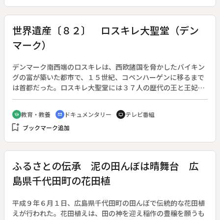
の銅像が象徴している。
世界遺産〔８２〕 ロスキレ大聖堂（デン
マーク）
デンマーク南西端のロスキレは、西欧諸国を脅かしたバイキン
グの富が築いた都市で、１５世紀、コペンハーゲンに移るまで
は首都だった。ロスキレ大聖堂には３７人の歴代の王と王妃が
眠っているが、中心に安置された柩はマルグレーテ女王のもの
で、彫刻が生前の美貌をしのばせる。彼女は、南のドイツ側か
教育・教養
ドキュメンタリー
テレビ番組
school
cinematic_blur
tv
らの攻撃に、ノルウェー、スウェーデンと三国連合を結成して
bookmark_add
ブックマーク追加
対抗した救国の英雄で、即位はしなかったのに女王と語り継が
れている。市民たちの洗礼の式も紹介される。
ふるさとの伝承 泥の田んぼは晴舞台 広
島県千代田町の花田植
平成９年６月１日、広島県千代田町の田んぼで伝統的な花田植
えが行われた。花田植えは、田の神を迎え稲作の豊穣を願うも