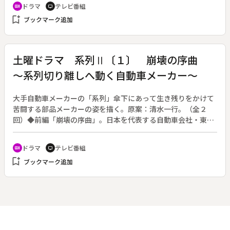
ドラマ
テレビ番組
recent_actors
tv
１「地獄の入り口」。ボロアパートに住む立花ゆき（小泉今日
bookmark_add
ブックマーク追加
子）は、サラ金に勤めるＯＬで、近所の人にも金貸しをしてい
る。ある日、ゆきは電話の混線から隣の一戸建てに住む山野辺
邦彦（真田広之）の不倫を知る。邦彦は妻・通子（斉藤慶子）
が借りた金の返済をクレジット会社から迫られ、不倫相手から
土曜ドラマ 系列Ⅱ〔１〕 崩壊の序曲
は手切れ金を要求され、ゆきから金を借りることになる。
～系列切り離しへ動く自動車メーカー～
大手自動車メーカーの「系列」傘下にあって生き残りをかけて
苦闘する部品メーカーの姿を描く。原案：清水一行。（全２
回）◆前編「崩壊の序曲」。日本を代表する自動車会社・東京
自動車の系列傘下にある自動車ランプメーカー、大成照明器。
企業としての独自性を守ろうとして部下たちの造反にあい、会
ドラマ
テレビ番組
recent_actors
tv
長を解任された浜岡茂哉（佐藤慶）は、引退して趣味の陶芸に
bookmark_add
ブックマーク追加
熱中する。大成照明器に残った長男・祥吾（三浦友和）も、会
社の経営方針に納得が行かずに大成を辞職。技術者の岩田（坂
上忍）と共に、別会社・開発研究所「ハマオカ・ジャパン」を
設立する。一方、次男の恒男（西城秀樹）は東京自動車で関連
企業調整室の室長となる。