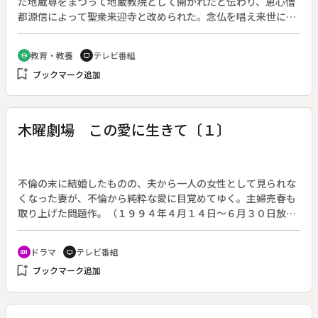
だ地蔵尊をまつって地蔵教院として開かれたと伝わり、恵心僧
都源信によって聖衆来迎寺と改められた。念仏を唱え来世に浄
土へ行けると説いて極楽浄土の思想を体系化し、「往生要集」
を現した源信。彼なくしては後の法然や親鸞も世に出なかった
教育・教養
テレビ番組
school
tv
という巨大な存在である。往生要集をもとに描かれた「六道
bookmark_add
ブックマーク追加
絵」は、民衆に分かり易く教えを伝えた。空也上人とともに民
の心を捉えた源信の精神を探る。◆【国宝】六道絵（聖衆来迎
寺）【重要文化財】地蔵菩薩立像（聖衆来迎寺）、釈迦如来坐
像（聖衆来迎寺）、阿弥陀二十五菩薩来迎図（聖衆来迎寺）、
木曜劇場 この愛に生きて〔１〕
客殿（聖衆来迎寺）、日光・月光菩薩立像（聖衆来迎寺）
不倫の末に結婚したものの、夫から一人の女性として見られな
くなった妻が、不倫から純粋な愛に目覚めてゆく。主婦売春も
取り上げた問題作。（１９９４年４月１４日～６月３０日放
送、全１２回）◆第１回。植草曙美（安田成美）は２６歳の主
婦。２０歳の時、８歳年上で既婚だった聖一（豊川悦司）との
ドラマ
テレビ番組
recent_actors
tv
間に子どもができ、離婚した聖一と結婚した。その息子も６歳
bookmark_add
ブックマーク追加
になり、夫婦関係も冷めていた。ある朝、曙美は聖一が別れた
はずの先妻・立子（美保純）の部屋を訪ねていることを知る。
傷ついた曙美は友人と会うためにバーに入るが、勘違いした刑
事・漂悠作（岸谷五朗）に強引にホテルに連れ込まれる。