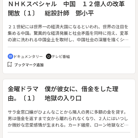
ＮＨＫスペシャル 中国 １２億人の改革
開放〔１〕 総設計師 鄧小平
２１世紀には世界一の経済大国になるといわれ、世界の注目を
集める中国。驚異的な経済発展と社会矛盾を同時に抱え、変革
の波に洗われる中国全土を取材し、中国社会の深層を描くシリ
ーズ。（１９９４年１０月９日～１９９５年９月１０日、全１
１回）◆３度の失脚と復活を繰り返しながら、現在の改革開放
ドキュメンタリー
テレビ番組
cinematic_blur
tv
路線を敷いた総設計師・?ｹ小平。生産請負制、経済特区そして
bookmark_add
ブックマーク追加
社会主義市場経済と「中国の特色ある社会主義」政策を次々と
打ち出していく?ｹ小平の戦略をたどりながら、改革開放の軌跡
を描く。
金曜ドラマ 僕が彼女に、借金をした理
由。〔１〕 地獄の入り口
サラ金窓口嬢がひょんなことから隣人の男に多額の金を貸す。
男は借金を返すまで女から離れられなくなり、２人にはいつし
か微妙な恋愛感情が生まれる。カード破産、ローン地獄などお
金にまつわる世相を盛り込みながら物語が展開する。（１９９
４年１０月１４日～１２月２３日放送、全１１回）◆Ｖｏｌ．