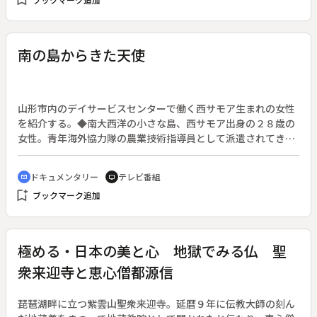
修行をするかたわら、川越で狩野派の絵を学んだ。耐火のため
のなまこ壁を塗るうち、建築装飾としての「鏝絵」を芸術の域
に高める。現存する作品を紹介し、彼の生涯をたどる。
南の島からきた天使
山形市内のデイサービスセンターで働く西サモア生まれの女性
を紹介する。◆南大西洋の小さな島、西サモア出身の２８歳の
女性。青年海外協力隊の農業技術指導員として派遣されてきた
日本人男性と知り合って結婚、山形市へ移り住んだ。いまは市
内のデイサービスセンターで、亡き両親への思いを込めながら
ドキュメンタリー
テレビ番組
cinematic_blur
tv
お年寄りの介護に当たっている。
bookmark_add
ブックマーク追加
極める・日本の美と心 地獄でみる仏 聖
衆来迎寺と恵心僧都源信
琵琶湖畔に立つ紫雲山聖衆来迎寺。延暦９年に伝教大師の刻ん