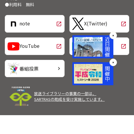
●利用料 無料
note
X(Twitter)
open_in_new
open_in_new
✕
LINE
YouTube
open_in_new
open_in_new
✕
番組投票
chevron_right
放送ライブラリーの事業の一部は、
SARTRASの助成を受け実施しています。
Copyright Broadcast Programming Center of Japan.