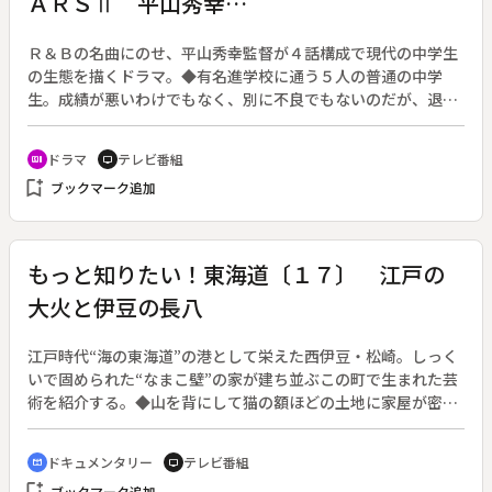
ＡＲＳⅡ 平山秀幸
Ｒ＆Ｂの名曲にのせ、平山秀幸監督が４話構成で現代の中学生
の生態を描くドラマ。◆有名進学校に通う５人の普通の中学
生。成績が悪いわけでもなく、別に不良でもないのだが、退屈
しのぎに盗みをはたらく。今回の標的はなぜか冷蔵庫。まんま
と盗み出したのだが、必要だったわけでもない、もてあまして
ドラマ
テレビ番組
recent_actors
tv
知り合いのライブハウスの店長に売りつけようとするが失敗す
bookmark_add
ブックマーク追加
る。その腹いせに店の入口に火をつけて逃げ出すが、途中で一
人が謎の覆面男に襲われた。次第に彼らに迫る覆面男の影、つ
いにアジトも襲われる。そして彼らは遂に覆面男と全面対決す
るのだった。
もっと知りたい！東海道〔１７〕 江戸の
大火と伊豆の長八
江戸時代“海の東海道”の港として栄えた西伊豆・松崎。しっく
いで固められた“なまこ壁”の家が建ち並ぶこの町で生まれた芸
術を紹介する。◆山を背にして猫の額ほどの土地に家屋が密集
している松崎は、一度火が出ると強い風にあおられて大災害に
なってしまう。明暦の大火以来、江戸の町もしっくい塗りの家
ドキュメンタリー
テレビ番組
cinematic_blur
tv
が多くなっていた。松崎生まれの入江長八は江戸へ出て左官の
bookmark_add
ブックマーク追加