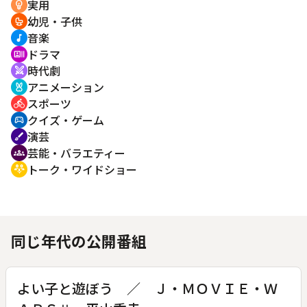
実用
emoji_objects
幼児・子供
crib
音楽
music_note
ドラマ
recent_actors
時代劇
swords
アニメーション
cruelty_free
スポーツ
directions_bike
クイズ・ゲーム
sports_esports
演芸
brush
芸能・バラエティー
groups
トーク・ワイドショー
adaptive_audio_mic
同じ年代の公開番組
よい子と遊ぼう ／ Ｊ・ＭＯＶＩＥ・Ｗ