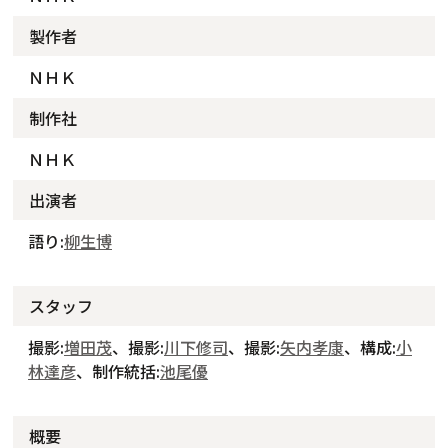
製作者
ＮＨＫ
制作社
ＮＨＫ
出演者
語り:
柳生博
スタッフ
撮影:
増田茂
、撮影:
川下修司
、撮影:
矢内孝康
、構成:
小
林達彦
、制作統括:
池尾優
概要