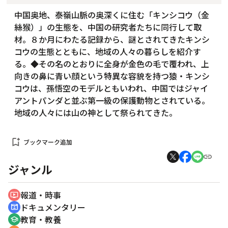
中国奥地、泰嶺山脈の奥深くに住む「キンシコウ（金
絲猴）」の生態を、中国の研究者たちに同行して取
材。８か月にわたる記録から、謎とされてきたキンシ
コウの生態とともに、地域の人々の暮らしを紹介す
る。◆その名のとおりに全身が金色の毛で覆われ、上
向きの鼻に青い顔という特異な容貌を持つ猿・キンシ
コウは、孫悟空のモデルともいわれ、中国ではジャイ
アントパンダと並ぶ第一級の保護動物とされている。
地域の人々には山の神として祭られてきた。
bookmark_add
ブックマーク追加
ジャンル
報道・時事
ondemand_video
ドキュメンタリー
cinematic_blur
教育・教養
school