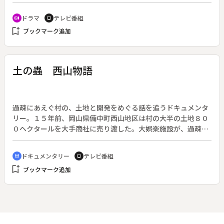
「夜中の薔薇」。昭和２２年早春、女学校５年生・１８歳にな
った陽子（石原真理子）は尊敬できる教師・スミ子（いしだあ
ドラマ
テレビ番組
recent_actors
tv
ゆみ）に出会って充実した毎日を送っていた。スミ子は陽子を
bookmark_add
ブックマーク追加
家へ招き、戦死した恋人の話を聞かせてくれた。あこがれの先
生の打ち明け話に大人びた気持ちになった陽子だが、その夜、
寝静まったはずのスミ子の部屋に男が忍び込むのを見てしま
う。
土の蟲 西山物語
過疎にあえぐ村の、土地と開発をめぐる話を追うドキュメンタ
リー。１５年前、岡山県備中町西山地区は村の大半の土地８０
０ヘクタールを大手商社に売り渡した。大娯楽施設が、過疎の
村に新しい時代をもたらすはずだった。が、列島改造論の勢い
がなくなると、商社は計画を放棄。荒れ果てた土地を１５年前
ドキュメンタリー
テレビ番組
cinematic_blur
tv
と同じ価格で町に返し撤退した。その後、広島の業者を中心
bookmark_add
ブックマーク追加
に、新たな開発の動きが出はじめた。