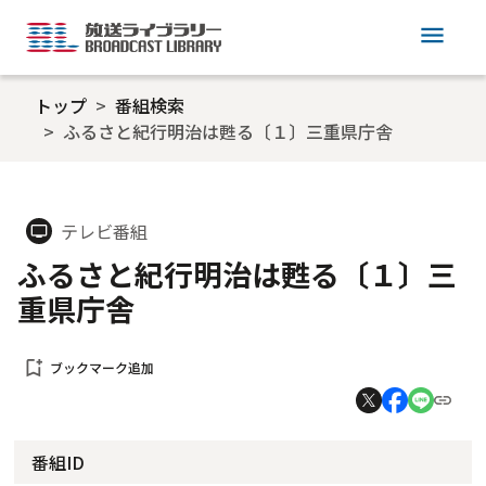
menu
トップ
番組検索
ふるさと紀行明治は甦る〔１〕三重県庁舎
テレビ番組
tv
ふるさと紀行明治は甦る〔１〕三
重県庁舎
bookmark_add
ブックマーク追加
番組ID