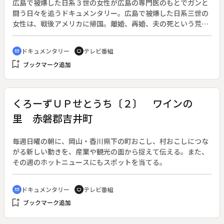
広島で被爆した日系３世の女性が広島の専門医のもとでガンと
闘う日々を追うドキュメンタリー。広島で被爆した日系三世の
女性は、戦後アメリカに帰国。離婚、再婚、夫の死という荒波
を越え、２人の子供の成長を願って働いた。娘の結婚、息子の
大学卒業で一段落したところで、ガンの宣告を受けた。
ドキュメンタリー
テレビ番組
cinematic_blur
tv
bookmark_add
ブックマーク追加
くろーずＵＰせとうち〔２〕 ワインの
里 赤磐郡吉井町
毎週日曜の朝に、岡山・香川県下の町おこし、村おこしにつな
がる新しい動きを、産業や観光の面から捉えて伝える。また、
その週のホットニュースにもスポットを当てる。
ドキュメンタリー
テレビ番組
cinematic_blur
tv
bookmark_add
ブックマーク追加