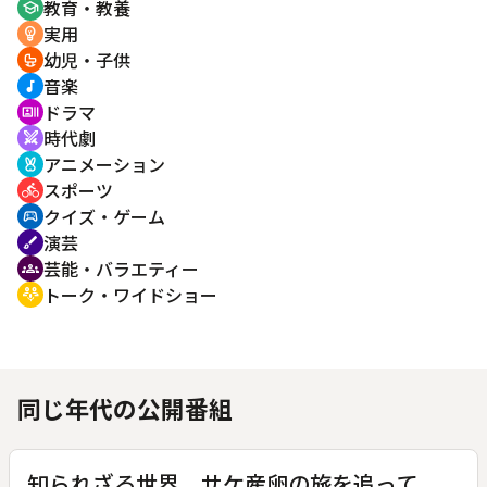
教育・教養
school
実用
emoji_objects
幼児・子供
crib
音楽
music_note
ドラマ
recent_actors
時代劇
swords
アニメーション
cruelty_free
スポーツ
directions_bike
クイズ・ゲーム
sports_esports
演芸
brush
芸能・バラエティー
groups
トーク・ワイドショー
adaptive_audio_mic
同じ年代の公開番組
知られざる世界 サケ産卵の旅を追って