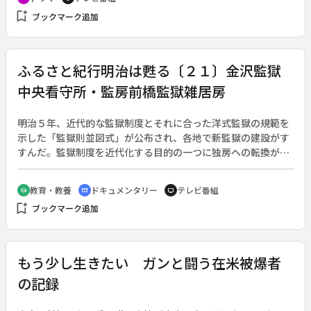
が、独身の桃水にはまたとかくの女性関係の噂があった。夏子
bookmark_add
ブックマーク追加
は自分の恋を隠し続けているが、そんなある日、桃水は雑誌創
刊のための題字と原稿を夏子に依頼する。夏子を世に出そうと
いう桃水の思いやりに夏子は胸をふくらませるが、そのころ世
間には桃水と夏子についての噂が流れる。
ふるさと紀行明治は甦る〔２１〕金沢監獄
中央看守所・監房前橋監獄雑居房
明治５年、近代的な監獄制度とそれに合った洋式監獄の規範を
示した「監獄則並図式」が公布され、各地で新監獄の建設がす
すんだ。監獄制度を近代化する目的の一つに独房への転換があ
り、金沢には明治４０年、五方放射型の監獄が造られた。一
方、明治２１年建設の前橋監獄雑居房は、江戸時代の牢獄の形
教育・教養
ドキュメンタリー
テレビ番組
school
cinematic_blur
tv
式を色濃く残している。近代的な監獄制度が始まった時代を考
bookmark_add
ブックマーク追加
えながら、金沢、前橋監獄の構造をみる。◆金沢監獄中央看守
所・監房、前橋監獄雑居房
もう少し生きたい ガンと闘う在米被爆者
の記録