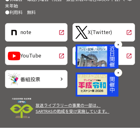
末年始
●利用料 無料
note
X(Twitter)
open_in_new
open_in_new
✕
LINE
YouTube
open_in_new
open_in_new
✕
番組投票
chevron_right
放送ライブラリーの事業の一部は、
SARTRASの助成を受け実施しています。
Copyright Broadcast Programming Center of Japan.