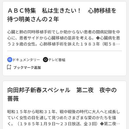
ＡＢＣ特集 私は生きたい！ 心肺移植を
待つ明美さんの２年
心臓と肺の同時移植手術でしか助からない患者の闘病記録を中
心に、患者サイドから心臓移植の是非を考える。◆心臓病を患
う２９歳の女性。心肺移植手術を訴えた１９８３年（昭５８）
４月から２年間にわたる彼女の病状の推移や心の動き、医師や
家族の苦悩などを、月日の経過に合わせて描く。さらに、心臓
ドキュメンタリー
テレビ番組
cinematic_blur
tv
移植をめぐる日本とアメリカの考え方の違い、日本の研究者た
bookmark_add
ブックマーク追加
ちの動きも紹介し、問題を提起していく。
向田邦子新春スペシャル 第二夜 夜中の
薔薇
昭和１５年から昭和３１年、戦中戦後の時代に大人へと成長し
ていく女性の目を通して見つめたさまざまな愛のかたちを描
く。（１９８５年１月９日～２３日放送、全３回）◆第二夜