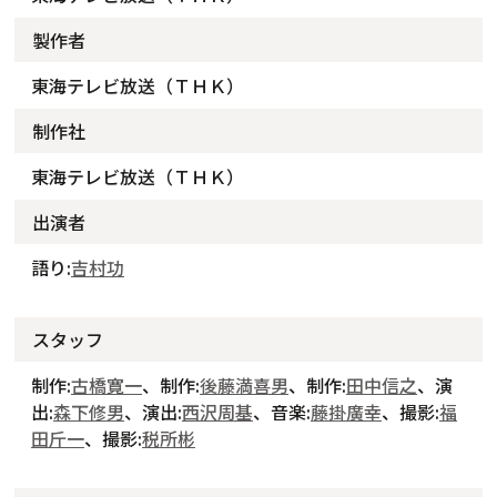
製作者
東海テレビ放送（ＴＨＫ）
制作社
東海テレビ放送（ＴＨＫ）
出演者
語り:
吉村功
スタッフ
制作:
古橋寛一
、制作:
後藤満喜男
、制作:
田中信之
、演
出:
森下修男
、演出:
西沢周基
、音楽:
藤掛廣幸
、撮影:
福
田斤一
、撮影:
税所彬