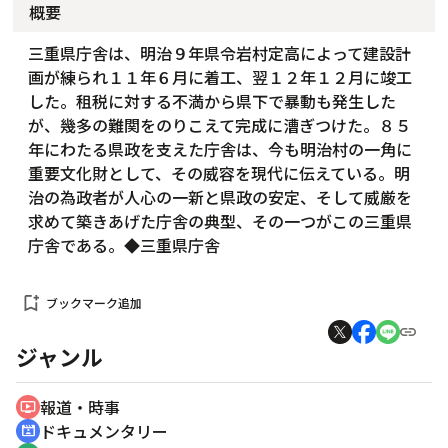
概要
三重県庁舎は、明治９年県令岩村定高によって建設計
画が練られ１１年６月に着工、翌１２年１２月に竣工
した。租税に対する不満から県下で暴動も発生した
が、幾多の難関をのりこえて完成に漕ぎつけた。８５
年にわたる県政を支えた庁舎は、今も明治村の一角に
重要文化財として、その威容を現代に伝えている。明
治の為政者が人心の一新と県政の安定、そして威厳を
求めて築きあげた庁舎の典型、その一つがこの三重県
庁舎である。◆三重県庁舎
bookmark_add
ブックマーク追加
ジャンル
報道・時事
ondemand_video
ドキュメンタリー
cinematic_blur