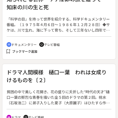
知床の川の生と死
「科学の目」を持って世界を紹介する、科学ドキュメンタリー
番組。（１９７５年４月６日～１９８６年１２月２８日）◆サ
ケは、川で生れ、海に下って育ち、そして三年ないし四年で自
分が生れた川に戻ってくる。日本のサケは、北海道、東北、北
陸地方の河川内や沿岸で捕れるが、その数は、圧倒的に北海道
ドキュメンタリー
テレビ番組
cinematic_blur
tv
が多い。今回は北海道の秘境といわれる知床半島の董別川とボ
bookmark_add
ブックマーク追加
ンベツ川の二つの川にのぼるサケを追い、人工孵化と自然産卵
によるサケの生きざまをつぶさに記録した。生死をかけたサケ
の川のぼりは感動をさそう。
ドラマ人間模様 樋口一葉 われは女成り
けるものを〔２〕
貧困の中で美しく花開き、花の盛りに夭折した“時代の天才”樋
口一葉の鮮烈な青春を描いた全５回のドラマの第２回。桃水
（石坂浩二）に弟子入りした夏子（大原麗子）はひたすら作家
修業に励むが、思うにまかせぬまま時が過ぎる。その間に、い
たわり深い師に対する熱い思いが次第に夏子の胸に芽生える
ドラマ
テレビ番組
recent_actors
tv