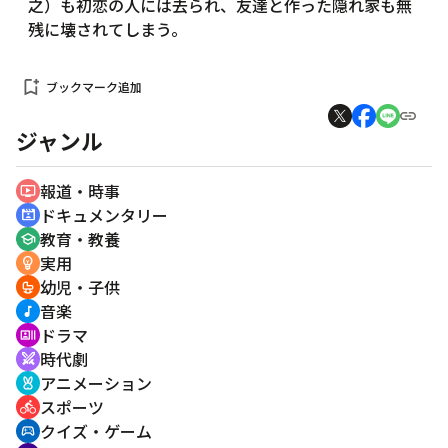
之）も初恋の人には去られ、友達と作った隠れ家も無
残に壊されてしまう。
bookmark_add
ブックマーク追加
ジャンル
報道・時事
ondemand_video
ドキュメンタリー
cinematic_blur
教育・教養
school
実用
emoji_objects
幼児・子供
crib
音楽
music_note
ドラマ
recent_actors
時代劇
swords
アニメーション
cruelty_free
スポーツ
directions_bike
クイズ・ゲーム
sports_esports