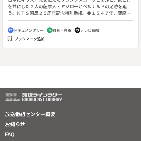
を共にした２人の薩摩人・ヤジローとベルナルドの足跡を追
う。ＫＴＳ開局２５周年記念特別番組。◆１５４７年、薩摩の
男・ヤジローは、マラッカで宣教師フランシスコ・ザビエルと
出会った。この二人の出会いが日本にキリスト教が伝わるきっ
ドキュメンタリー
教育・教養
テレビ番組
cinematic_blur
school
tv
かけとなった。１５４９年、ヤジローと共に鹿児島に上陸した
bookmark_add
ブックマーク追加
ザビエルは２年余り布教活動を行い、洗礼名ベルナルドという
薩摩の男をともなって日本を離れている。ザビエルの名は歴史
にとどめられたが、ヤジローとベルナルドの記録はほとんど残
されていない。スペイン、ローマ、ポルトガル、インドにその
足跡を記した資料を求め、終焉の地を訪ねる。
放送番組センター概要
お知らせ
FAQ