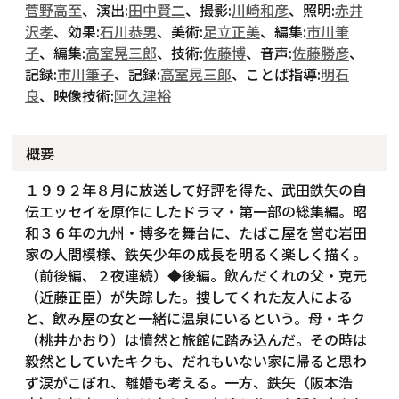
菅野高至
、演出:
田中賢二
、撮影:
川崎和彦
、照明:
赤井
沢孝
、効果:
石川恭男
、美術:
足立正美
、編集:
市川筆
子
、編集:
高室晃三郎
、技術:
佐藤博
、音声:
佐藤勝彦
、
記録:
市川筆子
、記録:
高室晃三郎
、ことば指導:
明石
良
、映像技術:
阿久津裕
概要
１９９２年８月に放送して好評を得た、武田鉄矢の自
伝エッセイを原作にしたドラマ・第一部の総集編。昭
和３６年の九州・博多を舞台に、たばこ屋を営む岩田
家の人間模様、鉄矢少年の成長を明るく楽しく描く。
（前後編、２夜連続）◆後編。飲んだくれの父・克元
（近藤正臣）が失踪した。捜してくれた友人による
と、飲み屋の女と一緒に温泉にいるという。母・キク
（桃井かおり）は憤然と旅館に踏み込んだ。その時は
毅然としていたキクも、だれもいない家に帰ると思わ
ず涙がこぼれ、離婚も考える。一方、鉄矢（阪本浩