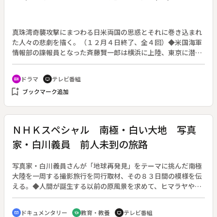
真珠湾奇襲攻撃にまつわる日米両国の思惑とそれに巻き込まれ
た人々の悲劇を描く。（１２月４日終了、全４回）◆米国海軍
情報部の諜報員となった斉藤賢一郎は横浜に上陸、東京に潜入
した。東京の協力者は２人。４年前に日本軍の南京虐殺で、中
国人婚約者を殺害され、その後日本に移り住んだ米人宣教師ロ
ドラマ
テレビ番組
recent_actors
tv
バート・スレンセン。もう１人は、１０年前に九州の炭鉱に強
bookmark_add
ブックマーク追加
制連行され、そこから脱走した朝鮮人スパイ金森。折しも、東
京の海軍大学では山本五十六長官による図上演習が行われてい
た。その結果、冬季北太平洋航路によるハワイ真珠湾奇襲攻撃
が採択され、その結集地に択捉島・単冠湾（ヒトカップワン）
ＮＨＫスペシャル 南極・白い大地 写真
が決定した。
家・白川義員 前人未到の旅路
写真家・白川義員さんが「地球再発見」をテーマに挑んだ南極
大陸を一周する撮影旅行を同行取材、その８３日間の模様を伝
える。◆人間が誕生する以前の原風景を求めて、ヒマラヤやア
メリカ大陸など世界の山や聖地を撮り続けてきた白川さんが
「地球再発見」の集大成の土地として選んだ南極。悪天候や日
ドキュメンタリー
教育・教養
テレビ番組
cinematic_blur
school
tv
程の遅れ、生命を拒むかのような白い大地と格闘を続ける中