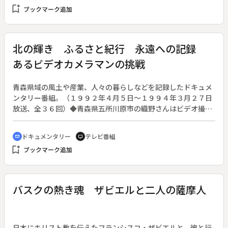
bookmark_add
ブックマーク追加
で、彼は何をとらえ、どう切り取っていったのか。
北の輝き ふるさと紀行 永遠への記録
あるビデオカメラマンの挑戦
青森県域の風土や産業、人々の暮らしなどを記録したドキュメ
ンタリー番組。（１９９２年４月５日～１９９４年３月２７日
放送、全３６回）◆青森県五所川原市の織野さんはビデオ撮影
歴１０年。五所川原短歌会の基礎を築いた郷土の偉人、加藤東
籬と和田山蘭の友情と生涯をビデオ作品に作りたいと考えてい
ドキュメンタリー
テレビ番組
cinematic_blur
tv
る。梅の花が咲き始めた梵珠山を背景に、撮影を続ける織野さ
bookmark_add
ブックマーク追加
んが映像の中に残そうとしている津軽を描く。
バスクの熱き魂 ザビエルと二人の薩摩人
日本にキリスト教を伝えたフランシスコ・ザビエルと、彼と行