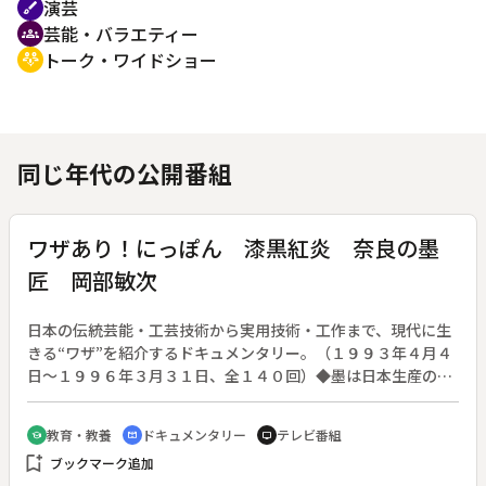
演芸
brush
芸能・バラエティー
groups
トーク・ワイドショー
adaptive_audio_mic
同じ年代の公開番組
ワザあり！にっぽん 漆黒紅炎 奈良の墨
匠 岡部敏次
日本の伝統芸能・工芸技術から実用技術・工作まで、現代に生
きる“ワザ”を紹介するドキュメンタリー。（１９９３年４月４
日～１９９６年３月３１日、全１４０回）◆墨は日本生産の９
割が奈良で作られているが、この古都には今なお墨作りの全て
を手作業で行い、数々の名墨を生み出している職人たちがい
教育・教養
ドキュメンタリー
テレビ番組
school
cinematic_blur
tv
る。岡部敏次さんは墨作り一筋１９年のベテランである。墨は
bookmark_add
ブックマーク追加
油を燃やして採ったススとニカワを混ぜて練り固め、木型に入