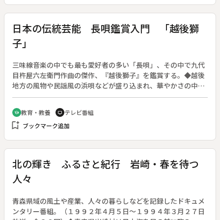
れて一丁ずつ作るが、実はこれが凄まじい作業なのだ。ススを
採る幻想的な炎の列、そしてまさに職人芸ともいうべき練りの
ワザ。知られざる墨作りの世界で一筋に生きる匠の技を描く。
日本の伝統芸能 長唄鑑賞入門 「越後獅
子」
三味線音楽の中でも最も愛好者の多い「長唄」、その中で九代
目杵屋六左衛門作曲の傑作、『越後獅子』を鑑賞する。◆越後
地方の風物や民謡風の浜唄などが盛り込まれ、華やかさの中に
ひなびた味わいを持つ名曲である。地方色が入りながら江戸長
唄の代表作といわれるのは、江戸の町が地方出身者で占められ
教育・教養
テレビ番組
school
tv
地方色を出すことが必要だったからで、これが江戸長唄の基調
bookmark_add
ブックマーク追加
であった。◆「越後獅子」唄十四世杵屋六左衛門（重要無形文
化財保持者）、杵屋喜三郎、三味線杵屋勘五郎、杵屋六蔵、笛
梅屋幸之助。◆副音声は英語
北の輝き ふるさと紀行 岩崎・春を待つ
人々
青森県域の風土や産業、人々の暮らしなどを記録したドキュメ
ンタリー番組。（１９９２年４月５日～１９９４年３月２７日