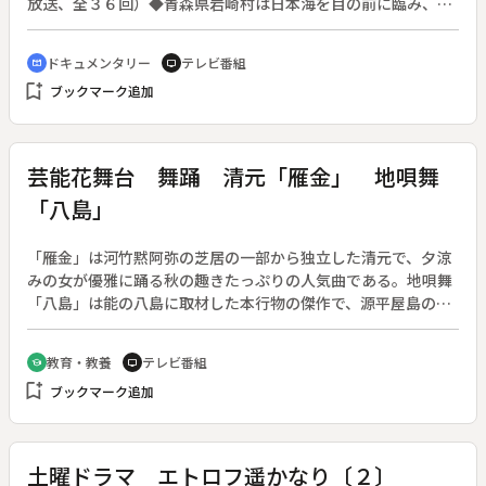
放送、全３６回）◆青森県岩崎村は日本海を目の前に臨み、雄
大な白神山地を背中に控え、自然の恵みをたくさん受けてい
る。県内では一番早く春が訪れると言われるこの村で、国際交
ドキュメンタリー
テレビ番組
cinematic_blur
tv
流員、漁師の親子、民宿のおかみさん、福寿草の管理人など、
bookmark_add
ブックマーク追加
季節と生活の変わり目にいる人たちを追いかける。
芸能花舞台 舞踊 清元「雁金」 地唄舞
「八島」
「雁金」は河竹黙阿弥の芝居の一部から独立した清元で、夕涼
みの女が優雅に踊る秋の趣きたっぷりの人気曲である。地唄舞
「八島」は能の八島に取材した本行物の傑作で、源平屋島の合
戦を長刀や扇などの小道具を操り、立方一人の舞で表現する。
若手のホープ水木由歌と六世宗家を襲名したばかりの山村若が
教育・教養
テレビ番組
school
tv
舞う。地唄舞は堺の商人が蔵方の役人接待に重用したといわれ
bookmark_add
ブックマーク追加
る。渡辺保がゲストの久保田教授とともに、地唄舞と端唄、長
唄との関係、劇場舞踊と座敷舞踊の流れを考察する。
土曜ドラマ エトロフ遥かなり〔２〕