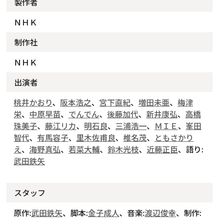
製作者
ＮＨＫ
制作社
ＮＨＫ
出演者
桃井かおり
、
阪本浩之
、
宮下直紀
、
増田未亜
、
梅津
栄
、
中原早苗
、
でんでん
、
後藤加代
、
新井康弘
、
高橋
珠美子
、
藤江リカ
、
明石良
、
三浦浩一
、
ＭＩＥ
、
峯田
智代
、
有馬容子
、
里木佐甫良
、
椎名茂
、
ともさかり
え
、
海野真弘
、
若菜大輔
、
鈴木光枝
、
近藤正臣
、語り:
武田鉄矢
スタッフ
原作:
武田鉄矢
、脚本:
金子成人
、音楽:
渡辺俊幸
、制作: