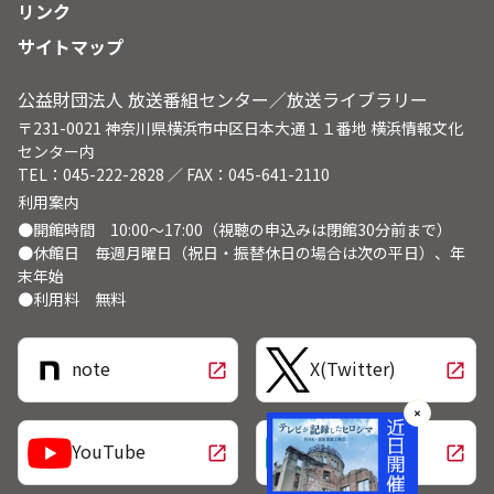
リンク
サイトマップ
公益財団法人 放送番組センター／放送ライブラリー
〒231-0021 神奈川県横浜市中区日本大通１１番地 横浜情報文化
センター内
TEL：045-222-2828 ／ FAX：045-641-2110
利用案内
●開館時間 10:00～17:00（視聴の申込みは閉館30分前まで）
●休館日 毎週月曜日（祝日・振替休日の場合は次の平日）、年
末年始
●利用料 無料
note
X(Twitter)
open_in_new
open_in_new
✕
LINE
YouTube
open_in_new
open_in_new