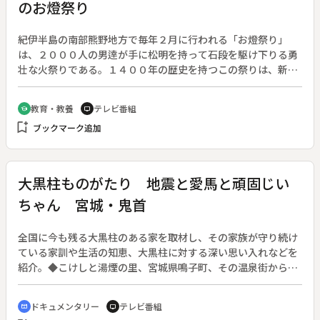
のお燈祭り
紀伊半島の南部熊野地方で毎年２月に行われる「お燈祭り」
は、２０００人の男逹が手に松明を持って石段を駆け下りる勇
壮な火祭りである。１４００年の歴史を持つこの祭りは、新宮
市の神倉神社の年神を迎える行事で、山岳仏教のなごりを残し
ている。山伏や子供逹まで混った白装束の一団が、神から戴い
教育・教養
テレビ番組
school
tv
た火をかかげて駆け下りるさまは、火の滝と呼ぶのにふさわし
bookmark_add
ブックマーク追加
い。◆お燈祭り〔和歌山県〕、神倉神社〔和歌山県〕、熊野速
玉神社〔和歌山県〕
大黒柱ものがたり 地震と愛馬と頑固じい
ちゃん 宮城・鬼首
全国に今も残る大黒柱のある家を取材し、その家族が守り続け
ている家訓や生活の知恵、大黒柱に対する深い思い入れなどを
紹介。◆こけしと湯煙の里、宮城県鳴子町、その温泉街から山
並みを隔てて鬼首の盆地が広がる。１９９６年８月ここに震度
５の地震があった。震源地に近い２００年を経た家の栗の木の
ドキュメンタリー
テレビ番組
cinematic_blur
tv
大黒柱はこの地震でますます傾いた。子どもたちは心配するが