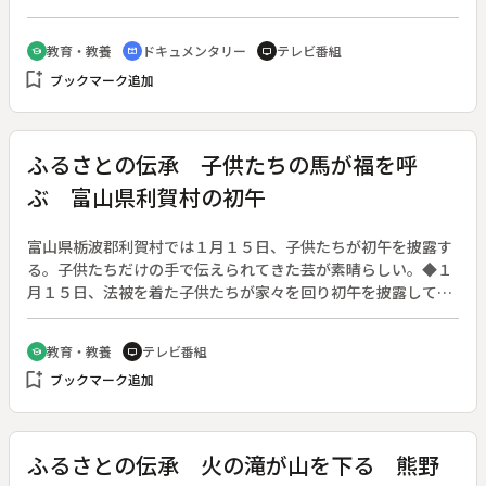
トセコイアなど、雄大で壮麗な景観がふんだんに紹介される。
◆ここはアメリカの自然保護運動の先駆となった所で、落雷に
教育・教養
ドキュメンタリー
テレビ番組
school
cinematic_blur
tv
よる山火事も、単に植物の死ではなく森林を再生させる自然の
bookmark_add
ブックマーク追加
摂理であることを発見し、公園の管理に人工山火事をとり入れ
るなど、感心させられる。
ふるさとの伝承 子供たちの馬が福を呼
ぶ 富山県利賀村の初午
富山県栃波郡利賀村では１月１５日、子供たちが初午を披露す
る。子供たちだけの手で伝えられてきた芸が素晴らしい。◆１
月１５日、法被を着た子供たちが家々を回り初午を披露して福
を呼び込む。大人たちが厄払いを受けお守り札を頂く。過疎で
人の少なくなった今、数少ない子供たちが伝統ある行事を受け
教育・教養
テレビ番組
school
tv
継いでいこうと真剣に取り組む。村の一員として大切に育てら
bookmark_add
ブックマーク追加
れる子供たちの姿が、ほほ笑ましく幸せそうである。◆利賀の
初午行事〔富山県〕
ふるさとの伝承 火の滝が山を下る 熊野