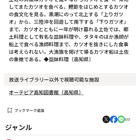
してまたカツオを食べる。鰹節をはじめとするカツオ
の食文化を見る。黒潮にのって北上する「上りガツ
オ」から、三陸沖を回遊して南下する「下りガツオ」
まで、カツオとともに一年が明け暮れる土佐では、郷
土料理として有名な皿鉢料理や、タタキのほか漁師が
船上で食べる漁師料理まで、カツオを抜きにした食事
は考えられない。大漁旗を掲げて帰るカツオ船は土佐
の象徴である。◆皿鉢料理〔高知県〕
放送ライブラリー以外で視聴可能な施設
オーテピア高知図書館（高知県）
bookmark_add
ブックマーク追加
ジャンル