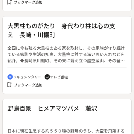
bookmark_add
ブックマーク追加
主はこの家を守りたいと願っている。
大黒柱ものがたり 身代わり柱は心の支
え 長崎・川棚町
全国に今も残る大黒柱のある家を取材し、その家族が守り続け
ている家訓や生活の知恵、大黒柱に対する深い思い入れなどを
紹介。◆長崎県川棚町、その東に聳え立つ虚空蔵山、その登山
口に、人口１００人ほどの岩屋という里がある。ここに暮らす
住人の命を救ったと言われる檜の大黒柱がある家を訪ねる。
ドキュメンタリー
テレビ番組
cinematic_blur
tv
bookmark_add
ブックマーク追加
野鳥百景 ヒメアマツバメ 藤沢
日本に現在生息する約５５０種の野鳥のうち、大空を飛翔する