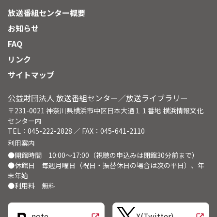
放送番組センター概要
お知らせ
FAQ
リンク
サイトマップ
公益財団法人 放送番組センター／放送ライブラリー
〒231-0021 神奈川県横浜市中区日本大通１１番地 横浜情報文化
センター内
TEL：045-222-2828 ／ FAX：045-641-2110
利用案内
●開館時間 10:00～17:00（視聴の申込みは閉館30分前まで）
●休館日 毎週月曜日（祝日・振替休日の場合は次の平日）、年
末年始
●利用料 無料
note
X(Twitter)
open_in_new
open_in_new