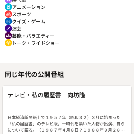
アニメーション
cruelty_free
スポーツ
directions_bike
クイズ・ゲーム
sports_esports
演芸
brush
芸能・バラエティー
groups
トーク・ワイドショー
adaptive_audio_mic
同じ年代の公開番組
テレビ・私の履歴書 向坊隆
日本経済新聞紙上で１９５７年（昭和３２）３月に始まった
「私の履歴書」のテレビ版。一時代を築いた人物が出演、自ら
について語る。（１９８７年４月８日？１９８８年９月２８