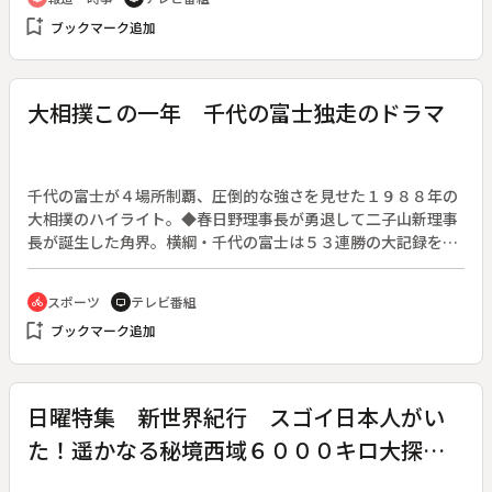
bookmark_add
ブックマーク追加
大相撲この一年 千代の富士独走のドラマ
千代の富士が４場所制覇、圧倒的な強さを見せた１９８８年の
大相撲のハイライト。◆春日野理事長が勇退して二子山新理事
長が誕生した角界。横綱・千代の富士は５３連勝の大記録をう
ちたてた。その強さの秘密をコンピュータ研究。また、幕下以
下では元貴ノ花・藤島親方の二人の息子がデビューするなど、
スポーツ
テレビ番組
directions_bike
tv
未来の角界を担う力も現れた。頂点を極めた千代の富士と、頂
bookmark_add
ブックマーク追加
点を目指す若者たちを中心に一年を振りかえる。
日曜特集 新世界紀行 スゴイ日本人がい
た！遥かなる秘境西域６０００キロ大探険
〔２〕 シルクロードから大通河横断 そ