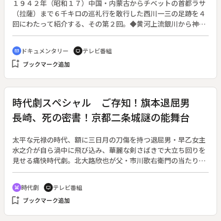
１９４２年（昭和１７）中国・内蒙古からチベットの首都ラサ
して神秘の青海湖へ
（拉薩）まで６千キロの巡礼行を敢行した西川一三の足跡を４
回にわたって紹介する、その第２回。◆黄河上流銀川から神秘
の湖青海へ。西川は軍閥の目を逃れるためテングリ峠のけわし
い登山道を行った。５００人の僧が暮らすタール寺では内部を
ドキュメンタリー
テレビ番組
cinematic_blur
tv
取材し、当時の西川一三を知る人を捜す。
bookmark_add
ブックマーク追加
時代劇スペシャル ご存知！旗本退屈男
長崎、死の密書！京都二条城謎の能舞台
太平な元禄の時代、額に三日月の刀傷を持つ退屈男・早乙女主
水之介が自ら渦中に飛び込み、華麗な剣さばきで大立ち回りを
見せる痛快時代劇。北大路欣也が父・市川歌右衛門の当たり役
を演じる。◆退屈の虫に苦しめられていた早乙女主水介は、勘
定奉行による粗悪な小判製造の噂を耳にする。折りしも、主水
時代劇
テレビ番組
swords
tv
之介の友人で長崎奉行所同心・周助が公金横領の疑いをかけら
bookmark_add
ブックマーク追加
れ行方不明になる。心配する周助の娘・絹江のため、将軍から
の監察使のお墨付きを得た主水之介は、用人・喜内の心配もよ