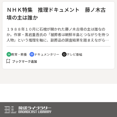
そに、長崎へと旅立つ。◆（保存テープ状態不良のため、タイ
トル部分で画像が乱れます。ご了承ください。）
ＮＨＫ特集 推理ドキュメント 藤ノ木古
墳の主は誰か
１９８８年１０月に石棺が開かれた藤ノ木古墳の主は誰なの
か。作家・黒岩重吾氏の「被葬者は朝鮮半島とつながりを持つ
人物」という推理を軸に、副葬品の調査結果を踏まえながら石
棺の主を探る。◆奈良・斑鳩の藤ノ木古墳は盗掘を免れて、１
４００年のあいだ主の眠りを守りつづけた。１９８８年の開棺
教育・教養
ドキュメンタリー
テレビ番組
school
cinematic_blur
tv
調査で、華麗な副葬品とともに姿を現したこの人物は、一体誰
bookmark_add
ブックマーク追加
か。古墳が発見されて以来この謎に取りくみ、早くから「物部
氏」説を唱えてきた古代史小説家・黒岩重吾氏の推理を、調査
は裏づけるか。知られざる古代日本を浮かびあがらせる。