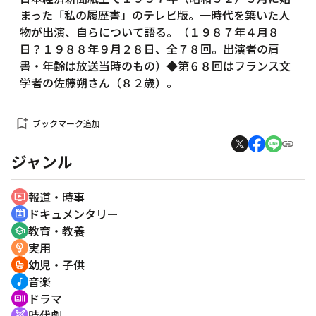
まった「私の履歴書」のテレビ版。一時代を築いた人
物が出演、自らについて語る。（１９８７年４月８
日？１９８８年９月２８日、全７８回。出演者の肩
書・年齢は放送当時のもの）◆第６８回はフランス文
学者の佐藤朔さん（８２歳）。
bookmark_add
ブックマーク追加
ジャンル
報道・時事
ondemand_video
ドキュメンタリー
cinematic_blur
教育・教養
school
実用
emoji_objects
幼児・子供
crib
音楽
music_note
ドラマ
recent_actors
時代劇
swords