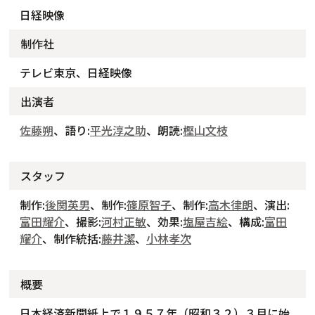
日経映像
制作社
テレビ東京、日経映像
出演者
佐藤朔
、語り:
平光淳之助
、朗読:
樫山文枝
スタッフ
制作:
後関英男
、制作:
篠原智子
、制作:
高木律朗
、演出:
富田耀介
、撮影:
河村正敏
、効果:
塩屋吉絵
、構成:
富田
耀介
、制作統括:
藤井潔
、
小林孝次
概要
日本経済新聞紙上で１９５７年（昭和３２）３月に始