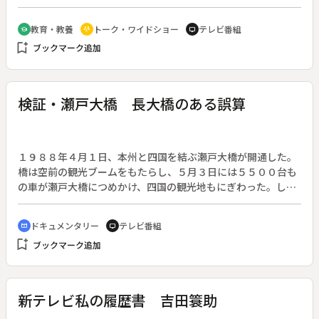
日、全７８回。出演者の肩書・年齢は放送当時のもの）◆第５
２回は原子力委員会委員長代理・向坊隆さん（７０歳）。
教育・教養
トーク・ワイドショー
テレビ番組
school
adaptive_audio_mic
tv
bookmark_add
ブックマーク追加
検証・瀬戸大橋 長大橋のある誤算
１９８８年４月１日、本州と四国を結ぶ瀬戸大橋が開通した。
橋は空前の観光ブームをもたらし、５月３日には５５００台も
の車が瀬戸大橋につめかけ、四国の観光地もにぎわった。しか
し、開通から６ヶ月が経った今、橋を通行する車の数は予想を
大きく下回っている。平日の利用は日曜の半数程度。トラック
ドキュメンタリー
テレビ番組
cinematic_blur
tv
は料金の高い瀬戸大橋は利用せず、フェリーを利用しているの
bookmark_add
ブックマーク追加
だ。少ない通行台数は減収に直結する。橋の騒音も問題になっ
ている。瀬戸大橋はどのような将来計画で建造され、完成した
今、どのような影響を与えているのだろうか。本州四国連絡橋
公団、運送業者、フェリー、ＪＲなどを取材し、長大橋の現状
新テレビ私の履歴書 吉田簑助
と今後を考える。