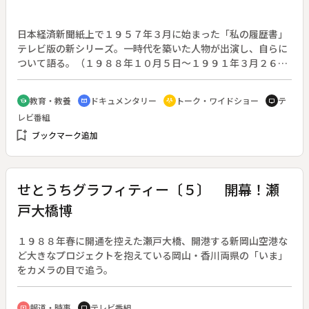
日本経済新聞紙上で１９５７年３月に始まった「私の履歴書」
テレビ版の新シリーズ。一時代を築いた人物が出演し、自らに
ついて語る。（１９８８年１０月５日～１９９１年３月２６日
放送、全１２７回）◆吉田簑助：文楽人形遣い。１９３３年大
阪生まれ。１９４０年三世吉田文五郎に入門、桐竹紋二郎を名
教育・教養
ドキュメンタリー
トーク・ワイドショー
テ
school
cinematic_blur
adaptive_audio_mic
tv
乗る。１９４８年に二世桐竹紋十郎門下となり、１９６１年三
レビ番組
世簑助を襲名。１９６９年芸術選奨新人賞を受賞。
bookmark_add
ブックマーク追加
せとうちグラフィティー〔５〕 開幕！瀬
戸大橋博
１９８８年春に開通を控えた瀬戸大橋、開港する新岡山空港な
ど大きなプロジェクトを抱えている岡山・香川両県の「いま」
をカメラの目で追う。
報道・時事
テレビ番組
ondemand_video
tv