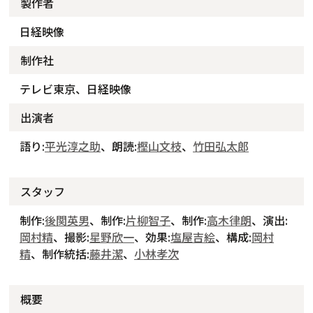
製作者
日経映像
制作社
テレビ東京、日経映像
出演者
語り:
平光淳之助
、朗読:
樫山文枝
、
竹田弘太郎
スタッフ
制作:
後関英男
、制作:
片柳智子
、制作:
高木律朗
、演出:
岡村精
、撮影:
星野欣一
、効果:
塩屋吉絵
、構成:
岡村
精
、制作統括:
藤井潔
、
小林孝次
概要