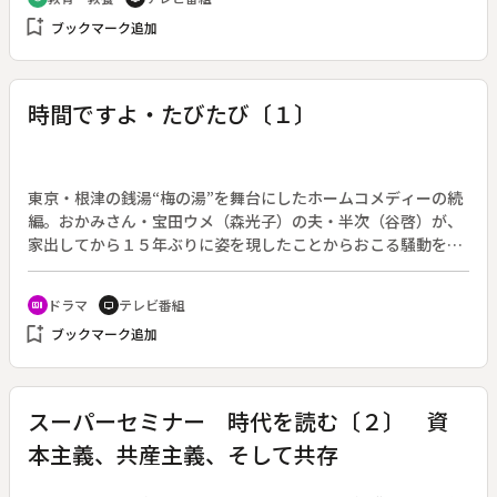
し、並外れた才能を持った絵師・俵屋宗達（～１６４０）が現
bookmark_add
ブックマーク追加
れる。常識を超えた破格の作風で、自由かっ達に時代を駆け抜
けていった天才の実像はいまだになぞである。◆【国宝】源氏
物語絵巻〔徳川美術館〕、扇面法華経冊子〔四天王寺〕◆【重
要文化財】彩絵桧扇〔熱田神宮〕、洛中風俗図屏風〔東京国立
時間ですよ・たびたび〔１〕
博物館〕、扇面散図屏風〔醍醐寺〕
東京・根津の銭湯“梅の湯”を舞台にしたホームコメディーの続
編。おかみさん・宝田ウメ（森光子）の夫・半次（谷啓）が、
家出してから１５年ぶりに姿を現したことからおこる騒動を描
く。（１９８８年７月１１日～１９８８年１０月３日放送、全
１３回）◆第一回。
ドラマ
テレビ番組
recent_actors
tv
bookmark_add
ブックマーク追加
スーパーセミナー 時代を読む〔２〕 資
本主義、共産主義、そして共存