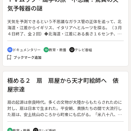
気予報器の謎
天気を予測できるという不思議なガラス管の正体を追って、北
海道・江差からイギリス、イタリアへとルーツを探る。（３月
４日終了、全２回）◆北海道・江差にある長さ１６センチ、直
径１．６センチのガラス管。天気の変化に応じて生じる結晶
が、上に昇れば雨、羽毛のようなものが出れば風という。天気
ドキュメンタリー
教育・教養
テレビ番組
cinematic_blur
school
tv
予報より正確と、今も使われている。しかし気象専門家にたず
bookmark_add
ブックマーク追加
ね、測定器で調べてみてもその正体は不明。イギリスにこ
の“天気管”を製造している所があるといい、その成分はアルコ
ールとショウノウだったが…。
極める２ 扇 扇屋から天才町絵師へ 俵
屋宗達
扇の起源は奈良時代。多くの文物が大陸からもたらされたのに
対し、扇は日本で生まれた。平安朝、貴族たちの間で大流行し
た扇は、安土桃山のころから町衆にも広がる。「米八十八、扇
八十七」と、手のかかる扇作りの工程。扇面という、限られた
空間を埋める扇面画の技法が生まれる。その扇面から飛び出
教育・教養
テレビ番組
school
tv