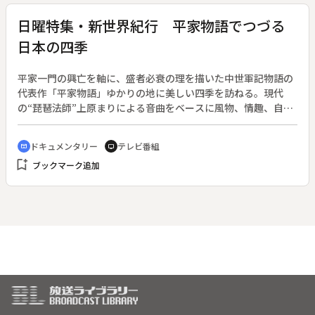
日曜特集・新世界紀行 平家物語でつづる
日本の四季
平家一門の興亡を軸に、盛者必衰の理を描いた中世軍記物語の
代表作「平家物語」ゆかりの地に美しい四季を訪ねる。現代
の“琵琶法師”上原まりによる音曲をベースに風物、情趣、自然
美を織り交ぜながら、人間の歴史と追想の中に日本の美を求め
る。
ドキュメンタリー
テレビ番組
cinematic_blur
tv
bookmark_add
ブックマーク追加