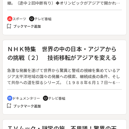
継。（途中２回中断有り）◆オリンピックがアジアで開かれる
のは東京大会に次いで２回目。１２年ぶりに全世界から史上最
多の１６０か国が参加した。
スポーツ
テレビ番組
directions_bike
tv
bookmark_add
ブックマーク追加
ＮＨＫ特集 世界の中の日本・アジアから
の挑戦〔２〕 技術移転がアジアを変える
急激な発展を遂げて世界から驚異と警戒の視線を集めているア
ジア太平洋地域の国々の発展への模索、継続成長の条件、そし
て共存への道を探るシリーズ。（１９８８年６月１７日～６月
２０日放送、全３回）◆技術力が競争の鍵を握る現在、ＮＩＣ
Ｓ（現ＮＩＥＳ）発展の背景には各国の技術習得への努力と技
ドキュメンタリー
テレビ番組
cinematic_blur
tv
術移転がある。アメリカＵＰＩ社からの研修を受け入れるまで
bookmark_add
ブックマーク追加
になった韓国・浦須製鉄所の発展の種は１９７３年の日本から
の技術移転にあった。企業秘密とされてきた技術移転の実際を
とらえ、企業ばかりでなく国益にもからむ経済戦争をレポート
する。
ＴＶムック・謎学の旅 不思議！驚異の天