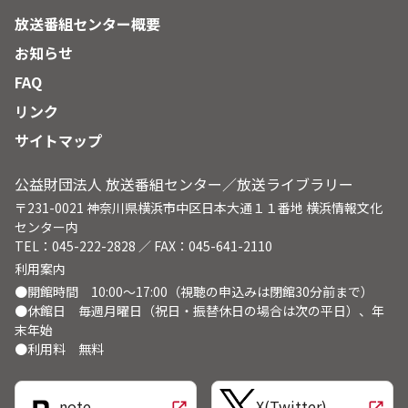
放送番組センター概要
お知らせ
FAQ
リンク
サイトマップ
公益財団法人 放送番組センター／放送ライブラリー
〒231-0021 神奈川県横浜市中区日本大通１１番地 横浜情報文化
センター内
TEL：045-222-2828 ／ FAX：045-641-2110
利用案内
●開館時間 10:00～17:00（視聴の申込みは閉館30分前まで）
●休館日 毎週月曜日（祝日・振替休日の場合は次の平日）、年
末年始
●利用料 無料
note
X(Twitter)
open_in_new
open_in_new