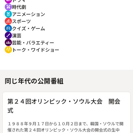
時代劇
swords
アニメーション
cruelty_free
スポーツ
directions_bike
クイズ・ゲーム
sports_esports
演芸
brush
芸能・バラエティー
groups
トーク・ワイドショー
adaptive_audio_mic
同じ年代の公開番組
第２４回オリンピック・ソウル大会 開会
式
１９８８年９月１７日から１０月２日まで、韓国・ソウルで開
催された第２４回オリンピック・ソウル大会の開会式の生中