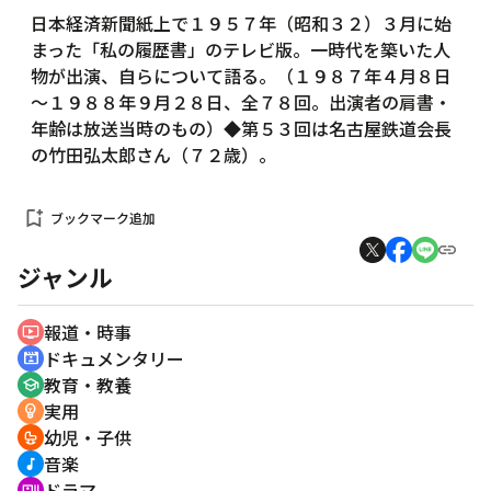
日本経済新聞紙上で１９５７年（昭和３２）３月に始
まった「私の履歴書」のテレビ版。一時代を築いた人
物が出演、自らについて語る。（１９８７年４月８日
～１９８８年９月２８日、全７８回。出演者の肩書・
年齢は放送当時のもの）◆第５３回は名古屋鉄道会長
の竹田弘太郎さん（７２歳）。
bookmark_add
ブックマーク追加
ジャンル
報道・時事
ondemand_video
ドキュメンタリー
cinematic_blur
教育・教養
school
実用
emoji_objects
幼児・子供
crib
音楽
music_note
ドラマ
recent_actors