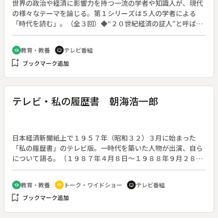
世界の政治や経済に影響力を持つ一流の学者や知識人が、現代
の様々なテーマを論じる。第１シリーズは５人の学者による
「時代を読む」。（全３回）◆“２０世紀経済の証人”と呼ば
れ、「豊かな社会」「新しい産業国家」「不確実性の時代」な
ど数多くの問題作を著したハーバード大学教授ジョン・Ｋ・ガ
教育・教養
テレビ番組
school
tv
ルブレイス。社会主義の抱える深刻な問題が明らかになりつつ
bookmark_add
ブックマーク追加
ある現在、資本主義国の人々が持っていた社会主義への恐怖は
なくなったと語る。社会主義国家の市場原理導入、一国経済か
ら国際経済へと進む流れの末はどこへたどりつくのか。◆副音
声は英語
テレビ・私の履歴書 朝海浩一郎
日本経済新聞紙上で１９５７年（昭和３２）３月に始まった
「私の履歴書」のテレビ版。一時代を築いた人物が出演、自ら
について語る。（１９８７年４月８日～１９８８年９月２８
日、全７８回。出演者の肩書・年齢は放送当時のもの）◆第７
１回は、元駐米大使の朝海浩一郎さん（８２歳）。
教育・教養
トーク・ワイドショー
テレビ番組
school
adaptive_audio_mic
tv
bookmark_add
ブックマーク追加