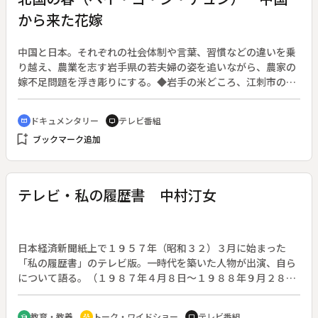
から来た花嫁
中国と日本。それぞれの社会体制や言葉、習慣などの違いを乗
り越え、農業を志す岩手県の若夫婦の姿を追いながら、農家の
嫁不足問題を浮き彫りにする。◆岩手の米どころ、江刺市の農
業後継者・及川光山さんは３７歳。なかなかの好青年ながら独
身。「人を嫌うのではない、農業を嫌うのだ」と語る父・誠一
ドキュメンタリー
テレビ番組
cinematic_blur
tv
さんは日本での嫁さがしに見切りをつけ、岩手県と交流のある
bookmark_add
ブックマーク追加
中国・山西省太原市の知人に声をかけた。話はトントン拍子に
進み、小学校の先生をしている杜小英さんがお嫁に来ることに
なった。
テレビ・私の履歴書 中村汀女
日本経済新聞紙上で１９５７年（昭和３２）３月に始まった
「私の履歴書」のテレビ版。一時代を築いた人物が出演、自ら
について語る。（１９８７年４月８日～１９８８年９月２８
日、全７８回。出演者の肩書・年齢は放送当時のもの）◆第３
６回は俳人の中村汀女さん（８８歳）。
教育・教養
トーク・ワイドショー
テレビ番組
school
adaptive_audio_mic
tv