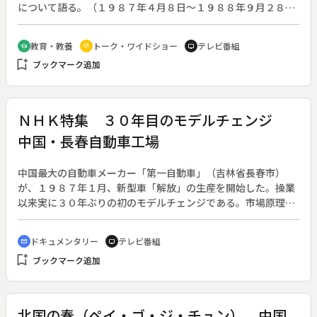
について語る。（１９８７年４月８日～１９８８年９月２８
日、全７８回。出演者の肩書・年齢は放送当時のもの）◆第１
３回は東北大学教授・西澤潤一さん（６０歳）。
教育・教養
トーク・ワイドショー
テレビ番組
school
adaptive_audio_mic
tv
bookmark_add
ブックマーク追加
ＮＨＫ特集 ３０年目のモデルチェンジ
中国・長春自動車工場
中国最大の自動車メーカー「第一自動車」（吉林省長春市）
が、１９８７年１月、新型車「解放」の生産を開始した。操業
以来実に３０年ぶりの初のモデルチェンジである。市場原理の
導入という経済改革を進めている中国では、巨大メーカーが激
しい販売競争を繰り広げている。「第一自動車」の経営陣はモ
ドキュメンタリー
テレビ番組
cinematic_blur
tv
デルチェンジでライバルメーカーを圧倒し、さらに増産と品質
bookmark_add
ブックマーク追加
向上をねらって生産現場の改革に踏みきった。実績に応じてボ
ーナスを支払う新しい賃金制度、日本流のＱＣサークル運動な
ど、変ぼうする中国産業界の最前線を徹底取材。
北国の春（ペイ・ゴ・ジ・チュン） 中国