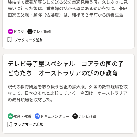
肺結核で療養所暮らしを送る父を毎週見舞う母。久しぶりに見
舞いに行った娘は、看護婦の話から母にある疑いを持つ。◆紀
田家の父親・順弥（佐藤慶）は、結核で２年前から療養生活を
送っていた。母の里子（加藤治子）は週に一度父のもとへ通っ
ているが、娘・麗子（田中裕子）は病気が移るからと面会を禁
ドラマ
テレビ番組
recent_actors
tv
じられていた。秋の日、麗子は熱を出して勤め先から早退し
bookmark_add
ブックマーク追加
た。帰ってみると従兄弟で軍医をしている聡一郎が訪れてい
た。聡一郎は麗子まで肺を患ってはと心配し、あれこれ注意し
てくれるのだが麗子は聞く耳を持たない。
テレビ寺子屋スペシャル コアラの国の子
どもたち オーストラリアのびのび教育
現代の教育問題を取り扱う番組の拡大版。外国の教育現場を取
材して、日本のそれと比較していく。今回は、オーストラリア
の教育現場を取材した。
教育・教養
ドキュメンタリー
テレビ番組
school
cinematic_blur
tv
bookmark_add
ブックマーク追加