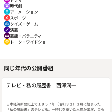
時代劇
swords
アニメーション
cruelty_free
スポーツ
directions_bike
クイズ・ゲーム
sports_esports
演芸
brush
芸能・バラエティー
groups
トーク・ワイドショー
adaptive_audio_mic
同じ年代の公開番組
テレビ・私の履歴書 西澤潤一
日本経済新聞紙上で１９５７年（昭和３２）３月に始まった
「私の履歴書」のテレビ版。一時代を築いた人物が出演、自ら