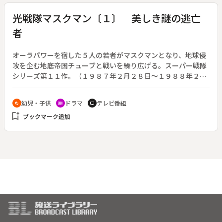
光戦隊マスクマン〔１〕 美しき謎の逃亡
者
オーラパワーを宿した５人の若者がマスクマンとなり、地球侵
攻を企む地底帝国チューブと戦いを繰り広げる。スーパー戦隊
シリーズ第１１作。（１９８７年２月２８日～１９８８年２月
２０日放送、全５１回）◆第１回。地底帝国チューブが、地上
への侵攻を開始した。これを１０年前に予見していた光戦隊・
幼児・子供
ドラマ
テレビ番組
crib
recent_actors
tv
姿長官は地底帝国チューブに対抗すべく、オーラパワーを宿し
bookmark_add
ブックマーク追加
たタケル（海津亮介）、アキラ（広田一成）、モモコ（前田賀
奈子）、ハルカ（永田由紀）、ケンタ（草刈滉一）ら５人の若
者をスカウトし、マスクマンを結成した。