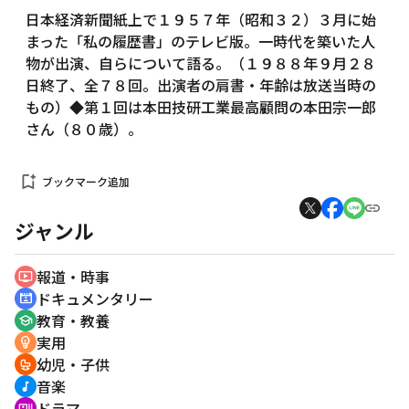
日本経済新聞紙上で１９５７年（昭和３２）３月に始
まった「私の履歴書」のテレビ版。一時代を築いた人
物が出演、自らについて語る。（１９８８年９月２８
日終了、全７８回。出演者の肩書・年齢は放送当時の
もの）◆第１回は本田技研工業最高顧問の本田宗一郎
さん（８０歳）。
bookmark_add
ブックマーク追加
ジャンル
報道・時事
ondemand_video
ドキュメンタリー
cinematic_blur
教育・教養
school
実用
emoji_objects
幼児・子供
crib
音楽
music_note
ドラマ
recent_actors