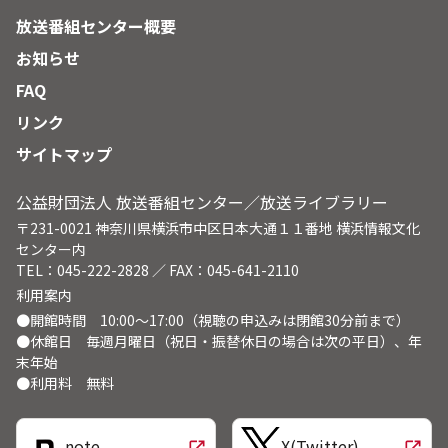
放送番組センター概要
お知らせ
FAQ
リンク
サイトマップ
公益財団法人 放送番組センター／放送ライブラリー
〒231-0021 神奈川県横浜市中区日本大通１１番地 横浜情報文化
センター内
TEL：045-222-2828 ／ FAX：045-641-2110
利用案内
●開館時間 10:00～17:00（視聴の申込みは閉館30分前まで）
●休館日 毎週月曜日（祝日・振替休日の場合は次の平日）、年
末年始
●利用料 無料
note
X(Twitter)
open_in_new
open_in_new