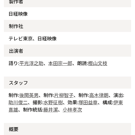
製作者
日経映像
制作社
テレビ東京、日経映像
出演者
語り:
平光淳之助
、
本田宗一郎
、朗読:
樫山文枝
スタッフ
制作:
後関英男
、制作:
片柳智子
、制作:
高木律朗
、演出:
助川俊二
、撮影:
水野征樹
、効果:
塚田益章
、構成:
伊東
喜雄
、制作統括:
藤井潔
、
小林孝次
概要