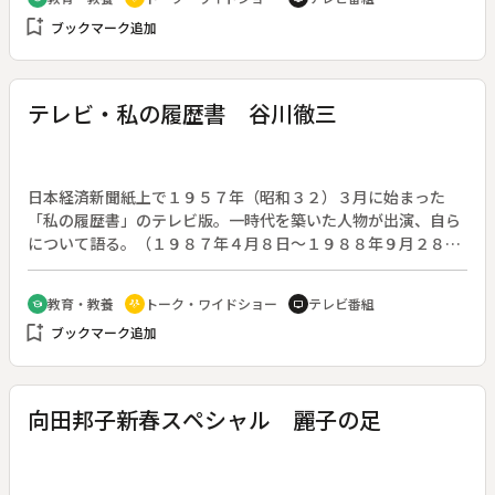
bookmark_add
ブックマーク追加
テレビ・私の履歴書 谷川徹三
日本経済新聞紙上で１９５７年（昭和３２）３月に始まった
「私の履歴書」のテレビ版。一時代を築いた人物が出演、自ら
について語る。（１９８７年４月８日～１９８８年９月２８
日、全７８回。出演者の肩書・年齢は放送当時のもの）◆第１
０回は哲学者・谷川徹三さん（９２歳）。
教育・教養
トーク・ワイドショー
テレビ番組
school
adaptive_audio_mic
tv
bookmark_add
ブックマーク追加
向田邦子新春スペシャル 麗子の足