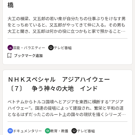
橋
様々な音楽を吸収し、沢山の曲を作曲した。５９歳の時に日本
人女性と結婚し、今は札幌で静かに暮らしている。重い病気を
患い楽器を演奏できなくなった老いた彼の夢は、妻の故郷・札
大工の棟梁、又五郎の若い衆が自分たちの仕事ぶりをけなす男
幌で再びバンドネオンの素晴らしい音楽を提供することだっ
をとっちめていると、又五郎がやってきて仲に入る。その男も
た。１９９１年１１月、夢は実現した。札幌交響楽団の協力で
大工と聞き、又五郎は何かの役に立つかもと家で預かることに
８０名のオーケストラ編成でタンゴ演奏会を開催したのだ。ビ
する。男は名も明かさず寝て食べるばかりの毎日だったが、彫
ットさんと指揮者・南安雄による入念なオーケストレーション
り物ならと二階にこもって彫り上げる。実はこれが運慶の彫っ
芸能・バラエティー
テレビ番組
groups
tv
のチェック。コンサート当日、ビットさんと南指揮のミュージ
た恵比須さんに対応する左甚五郎の大黒さんであった。
bookmark_add
シャンシップが実を結び、また、ビットさんがこの日のために
ブックマーク追加
と補筆した譜面にならい、美しいタンゴが甦った。
ＮＨＫスペシャル アジアハイウェー
〔７〕 争う神々の大地 インド
ベトナムからトルコ国境へとアジアを東西に横断する“アジア
ハイウェー”。国連の提唱によって建設され、繁栄と平和の道
となるはずだったこのルート上の国々の現状を描くシリーズ。
（１９９３年４月２５日～１９９４年３月２７日放送、全１０
回）◆第七集は、ヒンズー最大の聖地・ベナレスから様々な宗
ドキュメンタリー
教育・教養
テレビ番組
cinematic_blur
school
tv
教の聖地を経て、パキスタン国境へ走る。インドはヒンズー