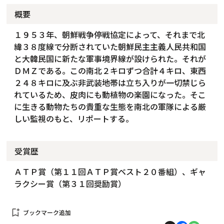
概要
１９５３年、朝鮮戦争停戦協定によって、それまで北
緯３８度線で分断されていた朝鮮民主主義人民共和国
と大韓民国に新たな軍事境界線が設けられた。それが
ＤＭＺである。この南北２キロずつ合計４キロ、東西
２４８キロに及ぶ非武装地帯は立ち入りが一切禁じら
れているため、皮肉にも動植物の楽園になった。そこ
に生きる動物たちの貴重な生態を南北の軍隊による厳
しい監視のもと、リポートする。
受賞歴
ＡＴＰ賞（第１１回ＡＴＰ賞ベスト２０番組）、ギャ
ラクシー賞（第３１回奨励賞）
bookmark_add
ブックマーク追加