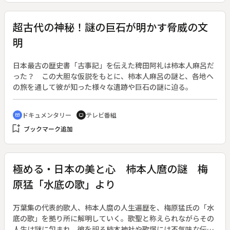
超古代の神秘！謎の巨石が明かす脅威の文
明
日本最古の歴史書「古事記」を伝えた稗田阿礼は柿本人麻呂だ
った？ この大胆な仮説をもとに、柿本人麻呂の謎と、各地へ
の旅を通して彼が知った様々な遺跡や巨石の謎に迫る。
ドキュメンタリー
テレビ番組
cinematic_blur
tv
bookmark_add
ブックマーク追加
極める・日本の美と心 柿本人麿の謎 梅
原猛「水底の歌」より
万葉集の代表的歌人、柿本人麿の人生遍歴を、梅原猛氏の「水
底の歌」を拠り所に解明していく。歌聖と称えられながらその
人生は謎に包まれ、彼を祀る柿本神社や歌塚には不気味な伝説