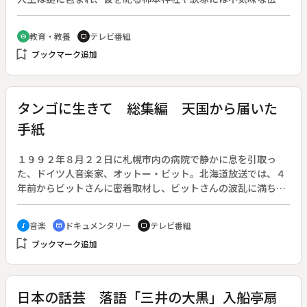
がある。そもそも日本では、死後に神として祀られるのは怨み
を残して死んでいった人物のはずである。江戸期の国学者によ
教育・教養
テレビ番組
school
tv
って作り上げられた人麿像とは視点を変え、人麿の生きた白鳳
bookmark_add
ブックマーク追加
時代の政治状況と宮廷歌人・人麿の身辺を探る。新たに描きだ
されたのは大政治家・藤原不比等との確執によって流罪とな
り、石見国で刑死したという人物像だった。◆【国宝】聖観音
菩薩像（薬師寺）、高松塚古墳壁画人物像【重要文化財】伝大
タンゴに生きて 総集編 天国から届いた
津皇子像【その他】柿本人麿肖像画（京都国立博物館）、柿本
手紙
神社
１９９２年８月２２日に札幌市内の病院で静かに息を引取っ
た、ドイツ人音楽家、オットー・ビット。北海道放送では、４
年前からビットさんに密着取材し、ビットさんの波乱に満ちた
人生を描いたドキュメンタリーを制作した。世界的バンドネオ
ン奏者オットー・ビット氏に捧げる追悼特別番組。◆１９１８
音楽
ドキュメンタリー
テレビ番組
music_note
cinematic_blur
tv
年ドイツに生まれたビットさんは、幼少時から手にした楽器バ
bookmark_add
ブックマーク追加
ンドネオンの奏者として、若くして頭角を現す。ドイツ国内は
ナチスが台頭し、全体主義に突き進む“暗黒の時代”であった。
ビットさんも戦線に招集され楽器を銃に持ち替えざるを得なか
った。ドイツ第三帝国が崩壊し、彼の音楽家としての才能は一
日本の話芸 落語「三井の大黒」入船亭扇
気に開花する。クラシックそしてアメリカ音楽。彼は貪欲に