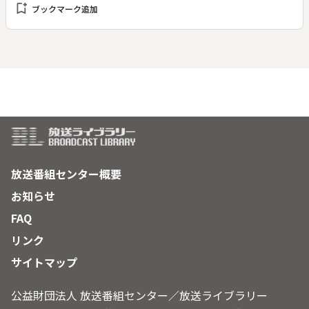
bookmark_add
ブックマーク追加
教、イスラム教、シーク教、仏教など、多様なそして互いに相
容れない宗教を抱える。激しい対立が宗教抗争を引き起こし続
けている。その現状を見つめながら、なぜ宗教は争うのか掘り
下げる。
放送番組センター概要
お知らせ
FAQ
リンク
サイトマップ
公益財団法人 放送番組センター／放送ライブラリー