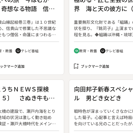
・奇想なる物語 信貴
界 海と天の彼方に
縁起絵巻
踊／伝統組踊保存会
貴山縁起絵巻三巻」は１０世紀
重要無形文化財である「組踊」
員）
め、信貴山で修業した不思議な
状を探り、『銘苅子』上演まで
をもつ僧侶・命蓮にまつわる説
程を見る。◆組踊は沖縄・琉球
描かれている。グラフィックデ
に始まる舞踊・音楽・せりふの
ナーの田中一光さんはその魅力
素からなる古典劇である。台本
育・教養
テレビ番組
教育・教養
テレビ番組
tv
school
tv
庶民の願いや素朴な感情が見事
に資料がないため、保存会の人
現されているところにあると語
が再現に努力している。番組は
◆第一巻は命蓮上人が飛ばした
bookmark_add
国立劇場での公演に向けてのけ
ックマーク追加
ブックマーク追加
の鉢が長者の米倉を飛ばす話、
から、公演当日までを追う。
巻は命蓮が醍醐天皇の病をいや
。それらの不思議な霊力の世界
とうちＮＥＷＳ探検
向田邦子新春スペシ
一転し、第三巻では命蓮の姉が
２５〕 さぬき牛もの
ル 男どき女どき
の国から弟を訪ねて信貴山にや
くるという叙情的な絵巻が展開
たり
。姉の尼公の旅の情景とともに
大橋の建設で、瀬戸内海をとり
戦時色が深まっていくさなかに
の生活が温かい目で描かれてい
地域の状況は激しく動き始め
した菊子。心配事と言えば時局
検証・瀬戸大橋時代をメインテ
を向けている兄のことだったが
に、瀬戸内エリアの観光・経済
の様子がどことなくおかしいの