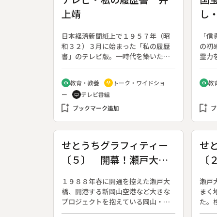
上靖
し
山
日本経済新聞紙上で１９５７年（昭
「信
和３２）３月に始まった「私の履歴
の初
書」のテレビ版。一時代を築いた人
霊力
物が出演、自らについて語る。（１
話が
９８７年４月８日？１９８８年９月
ザイ
教育・教養
トーク・ワイドショ
教
school
adaptive_audio_mic
school
２８日、全７８回。出演者の年齢・
を、
ー
テレビ番組
tv
職業は放送当時のもの）◆第７４回
に表
bookmark_add
は作家の井上靖さん（８１歳）。
bookmark_add
る。
ブックマーク追加
ブ
金色
第二
す話
せとうちグラフィティー
せ
から
〔５〕 開幕！瀬戸大橋
〔
信濃
って
博
が
する
１９８８年春に開通を控えた瀬戸大
瀬戸
庶民
橋、開港する新岡山空港など大きな
まく
る。
プロジェクトを抱えている岡山・香
た。
川両県の「いま」をカメラの目で追
ーマ