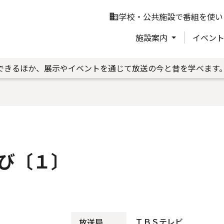
学校・公共施設で番組を使い
business
施設案内
イベン
できるほか、展示やイベントを通じて放送の今と昔を学べます
び〔１〕
ＴＢＳテレビ
放送局