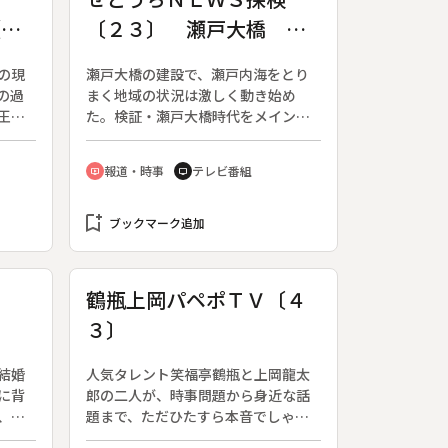
（組
〔２３〕 瀬戸大橋 離
会
職船員は今
の現
瀬戸大橋の建設で、瀬戸内海をとり
の過
まく地域の状況は激しく動き始め
王朝
た。検証・瀬戸大橋時代をメインテ
三要
ーマに、瀬戸内エリアの観光・経済
以外
などの新しい動きをタイムリーに伝
報道・時事
テレビ番組
ondemand_video
tv
たち
える。（１９８８年５月７日～１９
東京
８９年９月３０日、全６９回）◆瀬
いこ
bookmark_add
戸大橋の開通によって、職を離れた
ブックマーク追加
船員達の現在を追う。
ャ
鶴瓶上岡パペポＴＶ〔４
３〕
結婚
人気タレント笑福亭鶴瓶と上岡龍太
に背
郎の二人が、時事問題から身近な話
、夫
題まで、ただひたすら本音でしゃべ
にも
りまくる深夜のトーク番組。（１９