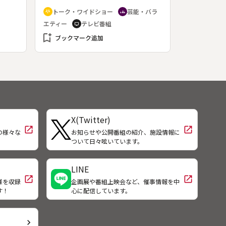
５
８７年４月１４日～１９９８年３月
トーク・ワイドショー
芸能・バラ
adaptive_audio_mic
groups
家は
３１日放送）◆この回は、鶴瓶が松
エティー
テレビ番組
tv
暮ら
鶴に弟子入りした当時の話を中心に
とに
bookmark_add
盛り上げていく。
ブックマーク追加
は研
賢
家の
一郎
らん
スホ
り、
X(Twitter)
てい
open_in_new
open_in_new
の様々な
お知らせや公開番組の紹介、施設情報に
！
ついて日々呟いています。
LINE
open_in_new
open_in_new
様を収録
企画展や番組上映会など、催事情報を中
す！
心に配信しています。
chevron_right