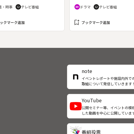
の新しい動きをタイムリーに伝
気づいて不安に陥る。◆昭和１
道・時事
テレビ番組
ドラマ
テレビ番組
tv
recent_actors
tv
。（１９８８年５月７日～１９
年、父を満州事変で失った大島
年９月３０日、全６９回）
母子４人と女中とでつつましく
bookmark_add
していた。２５歳にして嫁ぐこ
ックマーク追加
ブックマーク追加
なった菊子（田中裕子）の相手
究所につとめる平岡正雄（三浦
二）で、身寄りがないため大島
離れに住むことになった。兄の
（小林薫）は戦争のことなど知
顔でジャズバンドを組んでダン
ールでクラリネットを吹いてお
note
母の里子（加藤治子）を嘆かせ
る。
イベントレポートや施設内外で
取組について発信していきます
YouTube
公開セミナー等、イベントの模
した動画を中心に公開していま
番組投票