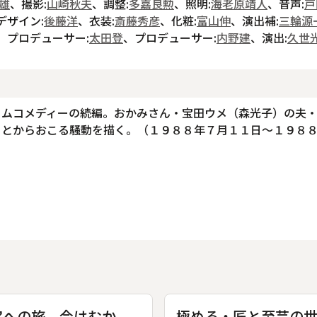
雄
、撮影:
山崎秋夫
、調整:
多嘉良勲
、照明:
海老原靖人
、音声:
戸
デザイン:
後藤洋
、衣装:
斎藤秀彦
、化粧:
富山伸
、演出補:
三輪源
、プロデューサー:
太田登
、プロデューサー:
内野建
、演出:
久世
ームコメディーの続編。おかみさん・宝田ウメ（森光子）の夫
ことからおこる騒動を描く。（１９８８年７月１１日～１９８
宝への旅 今はむか
極める・匠と至芸の