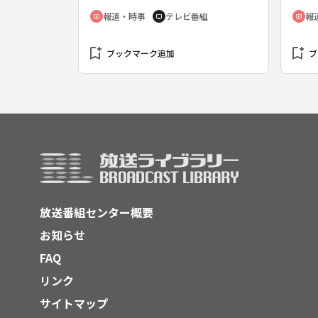
う。
など
報道・時事
テレビ番組
報
ondemand_video
tv
ondemand_video
える
８９
bookmark_add
bookmark_add
ブックマーク追加
ブ
放送番組センター概要
お知らせ
FAQ
リンク
サイトマップ