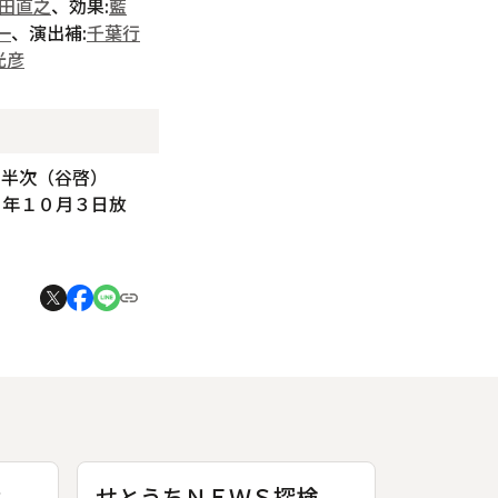
田直之
、効果:
藍
一
、演出補:
千葉行
光彦
・半次（谷啓）
８年１０月３日放
世
せとうちＮＥＷＳ探検