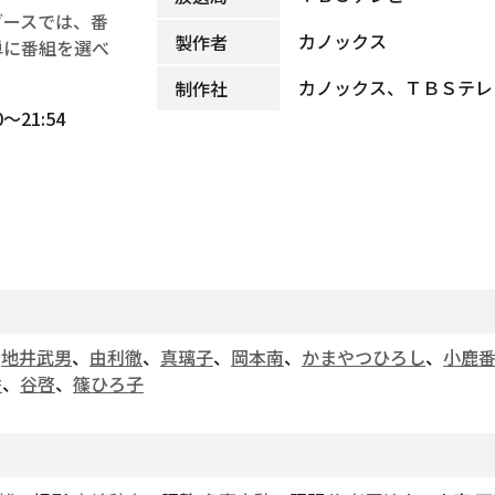
ブースでは、番
カノックス
製作者
単に番組を選べ
カノックス、ＴＢＳテレ
制作社
～21:54
、
地井武男
、
由利徹
、
真璃子
、
岡本南
、
かまやつひろし
、
小鹿
香
、
谷啓
、
篠ひろ子