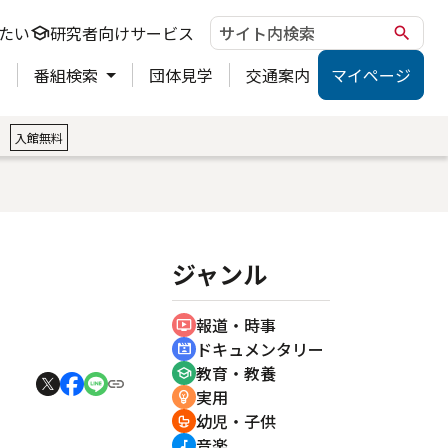
たい
研究者向けサービス
school
search
ト
番組検索
団体見学
交通案内
マイページ
。
入館無料
ジャンル
報道・時事
ondemand_video
ドキュメンタリー
cinematic_blur
教育・教養
school
実用
emoji_objects
幼児・子供
crib
音楽
music_note