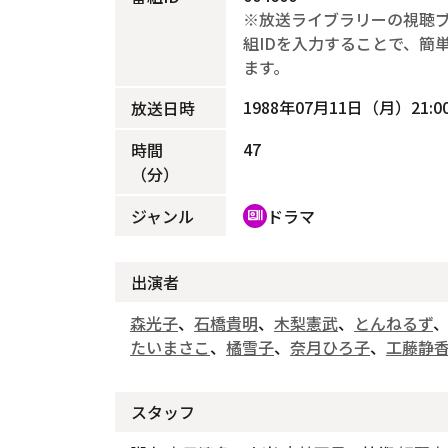
※放送ライブラリーの視聴
組IDを入力することで、簡
ます。
1988年07月11日（月）21:00
放送日時
47
時間
（分）
ジャンル
ドラマ
recent_actors
出演者
森光子
、
石橋貴明
、
木梨憲武
、
とんねるず
たいまさこ
、
橘雪子
、
奈月ひろ子
、
工藤静
スタッフ