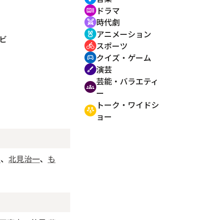
ドラマ
recent_actors
時代劇
swords
アニメーション
cruelty_free
ビ
スポーツ
directions_bike
クイズ・ゲーム
sports_esports
演芸
brush
芸能・バラエティ
groups
ー
トーク・ワイドシ
adaptive_audio_mic
ョー
番
、
北見治一
、
も