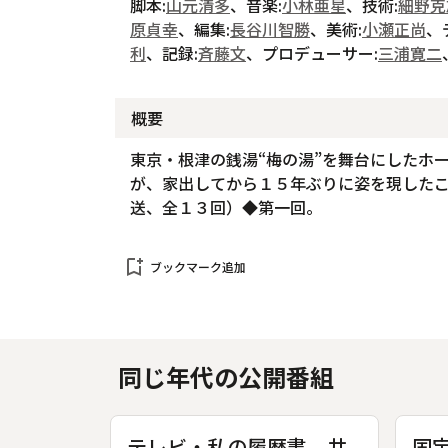
脚本:
山元清多
、音楽:
小林亜星
、技術:
細野克
原貞幸
、編集:
長谷川智勝
、美術:
小瀬正尚
、
利
、記録:
斉藤文
、プロデューサー:
三浦寛二
概要
東京・根津の銭湯“梅の湯”を舞台にしたホ
が、家出してから１５年ぶりに姿を現した
送、全１３回）◆第一回。
bookmark_add
ブックマーク追加
同じ年代の公開番組
テレビ・私の履歴書 井
国