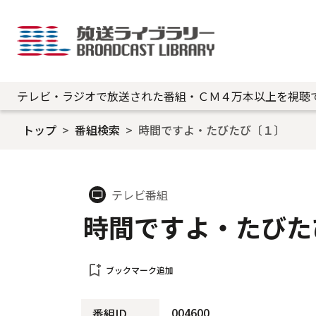
テレビ・ラジオで放送された番組・ＣＭ４万本以上を視聴
トップ
番組検索
時間ですよ・たびたび〔１〕
テレビ番組
tv
時間ですよ・たびた
bookmark_add
ブックマーク追加
004600
番組ID