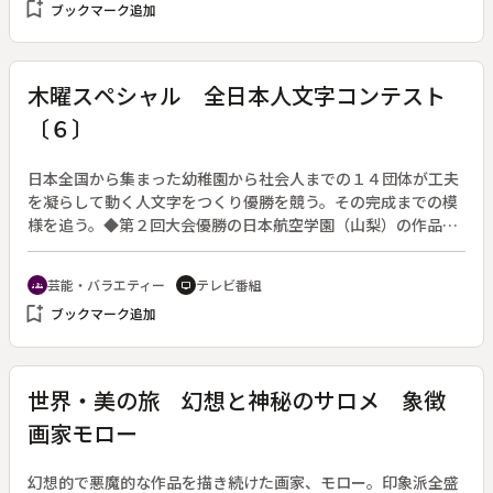
bookmark_add
ブックマーク追加
どを訪れる。旅人は入船亭扇橋。◆第１１１０回 ◆見延山久
遠寺
木曜スペシャル 全日本人文字コンテスト
〔６〕
日本全国から集まった幼稚園から社会人までの１４団体が工夫
を凝らして動く人文字をつくり優勝を競う。その完成までの模
様を追う。◆第２回大会優勝の日本航空学園（山梨）の作品は
総勢７９４人の「ザ・キングコング」。ＮＥＣ大月工場（山
梨）は５１６人で横綱の土俵入りを表現する。大人数でひとつ
芸能・バラエティー
テレビ番組
groups
tv
の大きな絵をつくる苦労、工夫そして感動を伝える。
bookmark_add
ブックマーク追加
世界・美の旅 幻想と神秘のサロメ 象徴
画家モロー
幻想的で悪魔的な作品を描き続けた画家、モロー。印象派全盛