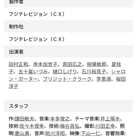
製作者
フジテレビジョン（ＣＸ）
制作社
フジテレビジョン（ＣＸ）
出演者
田村正和
、
岸本加世子
、
真田広之
、
柳葉敏郎
、
夏桂
子
、
五十嵐いづみ
、
樋口しげり
、
石川裕見子
、
シャロ
ン・ガーター
、
ブリジット・クラーク
、
李恵淑
、
桜田
淳子
スタッフ
作:
鎌田敏夫
、音楽:
本多俊之
、テーマ音楽:
井上陽水
、
技術:
佐々木俊幸
、技術:
梅谷昌弘
、撮影:
川田正幸
、照
明:
菱山勇
、音声:
助川洋昭
、映像:
下山一仁
、音響効果: