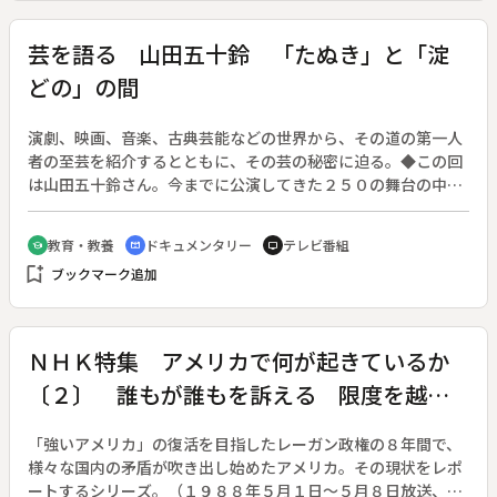
の口攻めで、晴信は夜討ちをかけてみごと城を落とすが、乱戦
のなか誤っておここ（南野陽子）という少女にけがをさせる。
芸を語る 山田五十鈴 「たぬき」と「淀
彼女を山寺にかくまった晴信だが、京の公家・三条家の姫（紺
どの」の間
野美沙子）との縁談が持ち上がり、信虎におここを棄てよと言
い渡される。
演劇、映画、音楽、古典芸能などの世界から、その道の第一人
者の至芸を紹介するとともに、その芸の秘密に迫る。◆この回
は山田五十鈴さん。今までに公演してきた２５０の舞台の中か
ら特に好評だった芝居を“五十鈴十種”として１０本選んだが、
その中の「たぬき」「淀どの日記」にまつわる苦労を語る。ま
教育・教養
ドキュメンタリー
テレビ番組
school
cinematic_blur
tv
た芸に厳しい両親の思い出や清元との出会いなど、彼女の芸の
bookmark_add
ブックマーク追加
土台になったエピソードを披露する。聞き手は山川静夫アナウ
ンサー。
ＮＨＫ特集 アメリカで何が起きているか
〔２〕 誰もが誰もを訴える 限度を越え
た訴訟社会
「強いアメリカ」の復活を目指したレーガン政権の８年間で、
様々な国内の矛盾が吹き出し始めたアメリカ。その現状をレポ
ートするシリーズ。（１９８８年５月１日～５月８日放送、全