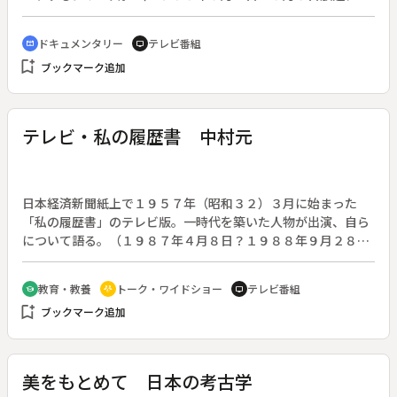
３回）◆第２回。建国の理念「法の下の平等」を守るため、多
民族国家アメリカでは争い事は訴訟で決着をつけることがいわ
ドキュメンタリー
テレビ番組
cinematic_blur
tv
ばルールのようになってきた。しかしそれが限度を超え、企業
bookmark_add
ブックマーク追加
や自治体の財政をも圧迫する。商品の欠陥で企業を訴え、路上
の穴で行政を訴える市民たち。アメリカの民事訴訟は日本の５
０倍、弁護士は４７倍。そしてついに「知的所有権」を訴訟の
場に持ち出し、矛先を海外へ向け始めた。その最大の標的は日
テレビ・私の履歴書 中村元
本である。
日本経済新聞紙上で１９５７年（昭和３２）３月に始まった
「私の履歴書」のテレビ版。一時代を築いた人物が出演、自ら
について語る。（１９８７年４月８日？１９８８年９月２８
日、全７８回。出演者の肩書・年齢は放送当時のもの）◆第４
２回はインド哲学者の中村元さん（７５歳）。
教育・教養
トーク・ワイドショー
テレビ番組
school
adaptive_audio_mic
tv
bookmark_add
ブックマーク追加
美をもとめて 日本の考古学