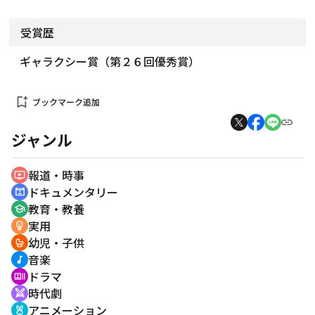
受賞歴
ギャラクシー賞（第２６回優秀賞）
bookmark_add
ブックマーク追加
ジャンル
報道・時事
ondemand_video
ドキュメンタリー
cinematic_blur
教育・教養
school
実用
emoji_objects
幼児・子供
crib
音楽
music_note
ドラマ
recent_actors
時代劇
swords
アニメーション
cruelty_free