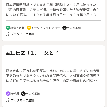
日本経済新聞紙上で１９５７年（昭和３２）３月に始まった
「私の履歴書」のテレビ版。一時代を築いた人物が出演、自ら
について語る。（１９８７年４月８日～１９８８年９月２８
日、全７８回。出演者の肩書・年齢は放送当時のもの）◆第７
７回は作家の永井龍男さん（８４歳）。
教育・教養
トーク・ワイドショー
テレビ番組
school
adaptive_audio_mic
tv
bookmark_add
ブックマーク追加
武田信玄〔１〕 父と子
四方を山に囲まれた甲斐に生まれ、あと１０年生きていたら天
下を取ったであろうといわれる武田信玄。人材育成や領国経営
に近代的手腕をふるったその生涯を、肉親や家族との相克・葛
藤を交えて雄大なスケールで描く。ＮＨＫ大河ドラマ第２６
作。原作：新田次郎。（１９８８年１月１０日～１２月１８日
時代劇
テレビ番組
swords
tv
放送、全５０回）◆第１回「父と子」。甲斐の領主・武田信虎
bookmark_add
ブックマーク追加
（平幹二朗）とその嫡男・晴信（真木蔵人、中井貴一）とは性
格も合わず、日毎に確執を深めていた。初陣となった信濃の海