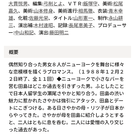
大貫悦男
、編集:
弓削とよ
、ＶＴＲ:
飯塚守
、美術:
松尾
嘉久
、美術:
山本修身
、美術進行:
相馬徹
、衣装:
青木幸
雄
、化粧:
佐藤光栄
、タイトル:
山形憲一
、制作:
永山耕
三
、演出補:
木村達昭
、記録:
長尾恵美子
、プロデューサ
ー:
中山和記
、演出:
藤田明二
概要
偶然知り合った男女８人がニューヨークを舞台に様々
な恋模様を描くラブロマンス。（１９８８年１２月２
２日終了、全１１回）◆ニューヨークで小さなバーを
営む田島はどこか過去を引きずった男。ふとしたこと
で日本人留学生の瀬尾さやかと知り合う。田島の渋い
魅力に惹かれたさやかは強引にアタック、田島とデー
トにこぎつける。ある日さやかの母・リツ子が日本か
らやってきた。さやかが母を田島に紹介しようとする
と、二人はともに息を呑む。二人には愛憎の入り交じ
った過去があった。