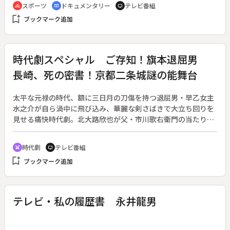
スポーツ
ドキュメンタリー
テレビ番組
directions_bike
cinematic_blur
tv
目で４５勝と大鵬に並び、７日目も勝って史上２位の４６連勝
bookmark_add
ブックマーク追加
を達成した。次に挑戦するのは双葉山の６９連勝という大記録
である。注目の中、千代の富士は勝ち続け、全勝で千秋楽を迎
えた。対戦相手は横綱・大乃国。惜しくも千代の富士は敗れ、
連勝記録は５３で止まる。
時代劇スペシャル ご存知！旗本退屈男
長崎、死の密書！京都二条城謎の能舞台
太平な元禄の時代、額に三日月の刀傷を持つ退屈男・早乙女主
水之介が自ら渦中に飛び込み、華麗な剣さばきで大立ち回りを
見せる痛快時代劇。北大路欣也が父・市川歌右衛門の当たり役
を演じる。◆退屈の虫に苦しめられていた早乙女主水介は、勘
定奉行による粗悪な小判製造の噂を耳にする。折りしも、主水
時代劇
テレビ番組
swords
tv
之介の友人で長崎奉行所同心・周助が公金横領の疑いをかけら
bookmark_add
ブックマーク追加
れ行方不明になる。心配する周助の娘・絹江のため、将軍から
の監察使のお墨付きを得た主水之介は、用人・喜内の心配もよ
そに、長崎へと旅立つ。◆（保存テープ状態不良のため、タイ
トル部分で画像が乱れます。ご了承ください。）
テレビ・私の履歴書 永井龍男