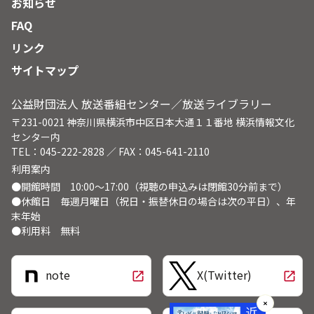
お知らせ
FAQ
リンク
サイトマップ
公益財団法人 放送番組センター／放送ライブラリー
〒231-0021 神奈川県横浜市中区日本大通１１番地 横浜情報文化
センター内
TEL：045-222-2828 ／ FAX：045-641-2110
利用案内
●開館時間 10:00～17:00（視聴の申込みは閉館30分前まで）
●休館日 毎週月曜日（祝日・振替休日の場合は次の平日）、年
末年始
●利用料 無料
note
X(Twitter)
open_in_new
open_in_new
✕