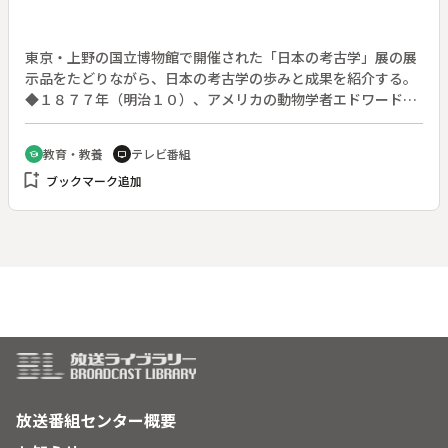
東京・上野の国立博物館で開催された「日本の考古学」展の展
示品をたどりながら、日本の考古学の歩みと成果を紹介する。
◆１８７７年（明治１０）、アメリカの動物学者エドワード・
モースによる大森貝塚発見によって、日本の科学的な考古学研
究がはじまった。その後各地から出土した縄文式土器・土偶な
教育・教養
テレビ番組
school
tv
どの調査によって縄文時代の人々の生活が明らかになった。群
bookmark_add
ブックマーク追加
馬県岩宿の石器発見は、日本の文化が縄文時代をさらにさかの
ぼることを立証した。東京都文京区で出土した弥生式土器や福
岡県志賀島で発見された金印などが考古学上の重要な手がかり
となり、日本の古代史研究は進んでいる。
放送番組センター概要