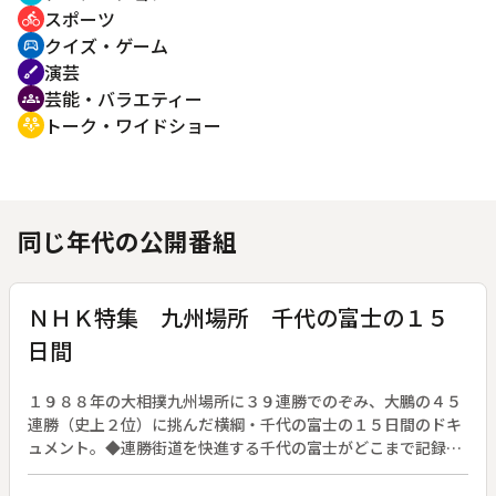
スポーツ
directions_bike
クイズ・ゲーム
sports_esports
演芸
brush
芸能・バラエティー
groups
トーク・ワイドショー
adaptive_audio_mic
同じ年代の公開番組
ＮＨＫ特集 九州場所 千代の富士の１５
日間
１９８８年の大相撲九州場所に３９連勝でのぞみ、大鵬の４５
連勝（史上２位）に挑んだ横綱・千代の富士の１５日間のドキ
ュメント。◆連勝街道を快進する千代の富士がどこまで記録を
のばすか、また千代の富士を破るのは誰か、が、この九州場所
最大の関心事であった。千代の富士は初日から勝ち続け、６日